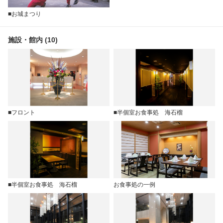
■お城まつり
施設・館内 (10)
■フロント
■半個室お食事処 海石榴
■半個室お食事処 海石榴
お食事処の一例