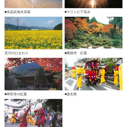
■水晶浜海水浴場
■マリンピア花火
宮川のひまわり
■萬徳寺 紅葉
■神宮寺の紅葉
■放生祭