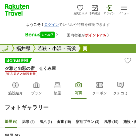
お気に入り
予約確認
ログイン
メニュー
全国
全国
福井県
若狭・小浜・高浜
夕雅と旬彩の宿 せ
夕雅と旬彩の宿 せくみ屋
写真
施設紹介
プラン
部屋
クーポン
クチコミ
フォトギャラリー
部屋 (6)
温泉 (4)
風呂 (1)
食事 (10)
宿泊プラン (3)
風景 (19)
施設・館内
部屋 (6)