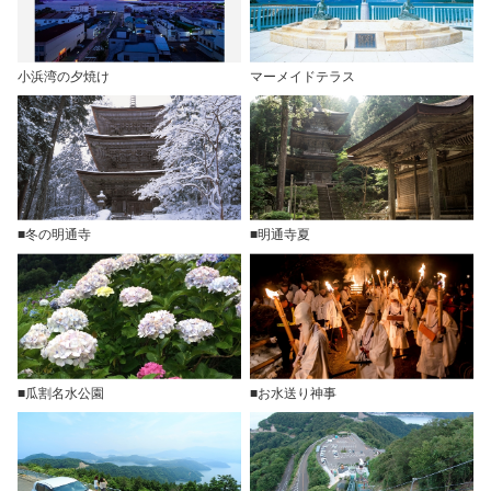
小浜湾の夕焼け
マーメイドテラス
■冬の明通寺
■明通寺夏
■瓜割名水公園
■お水送り神事