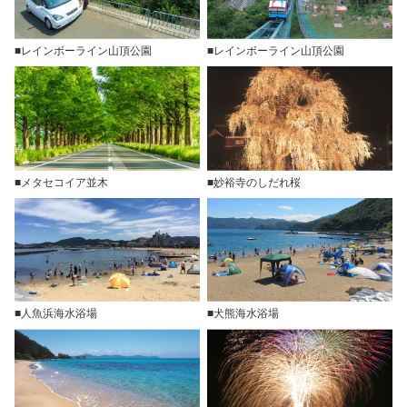
■レインボーライン山頂公園
■レインボーライン山頂公園
■メタセコイア並木
■妙裕寺のしだれ桜
■人魚浜海水浴場
■犬熊海水浴場