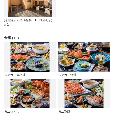
貸切露天風呂（有料・1日3組限定予
約制）
食事 (10)
ふぐカニ大相撲
ふぐカニ合戦
カニづくし
カニ遊膳