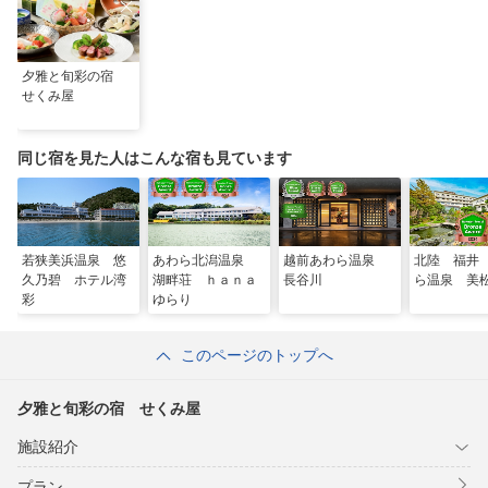
夕雅と旬彩の宿
せくみ屋
同じ宿を見た人はこんな宿も見ています
若狭美浜温泉 悠
あわら北潟温泉
越前あわら温泉
北陸 福井
久乃碧 ホテル湾
湖畔荘 ｈａｎａ
長谷川
ら温泉 美
彩
ゆらり
このページのトップへ
夕雅と旬彩の宿 せくみ屋
施設紹介
プラン