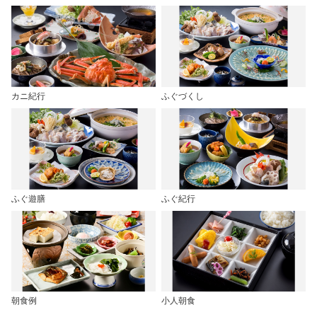
カニ紀行
ふぐづくし
ふぐ遊膳
ふぐ紀行
朝食例
小人朝食