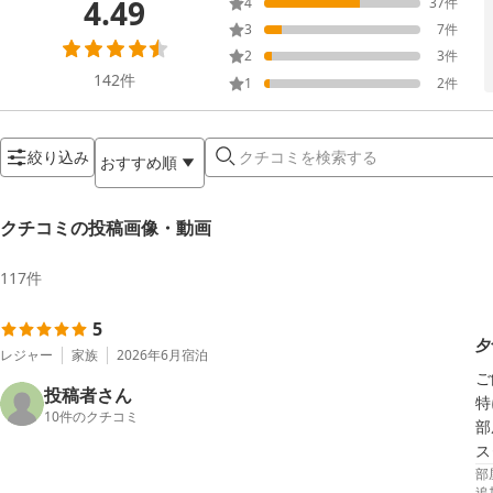
4.49
4
37
件
3
7
件
2
3
件
142
件
1
2
件
絞り込み
おすすめ順
クチコミの投稿画像・動画
117
件
5
夕
レジャー
家族
2026年6月
宿泊
ご
投稿者さん
特
10
件のクチコミ
部
部
追