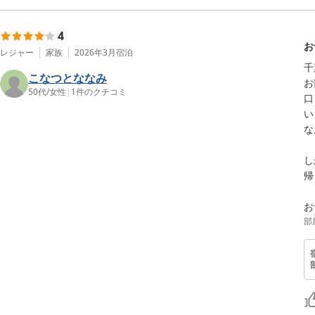
4
お
レジャー
家族
2026年3月
宿泊
千
こなつとななみ
お
50代
/
女性
|
1
件のクチコミ
口
い
な
し
帰
お
部