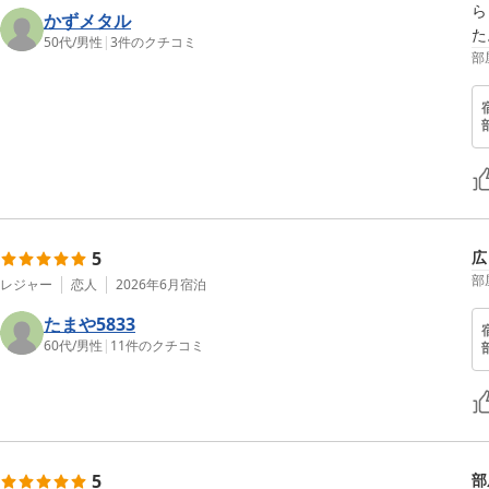
ら
かずメタル
た
50代
/
男性
|
3
件のクチコミ
部
5
広
部
レジャー
恋人
2026年6月
宿泊
たまや5833
60代
/
男性
|
11
件のクチコミ
5
部