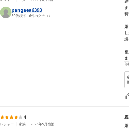
建
ま
pangaea6393
料
50代
/
男性
|
6
件のクチコミ
露
し
設
相
ま
部
4
露
レジャー
家族
2026年5月
宿泊
露