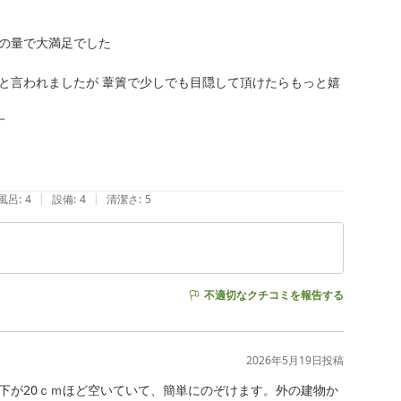
の量で大満足でした

と言われましたが 葦簀で少しでも目隠して頂けたらもっと嬉


|
|
風呂
:
4
設備
:
4
清潔さ
:
5
不適切なクチコミを報告する
2026年5月19日
投稿
下が20ｃｍほど空いていて、簡単にのぞけます。外の建物か