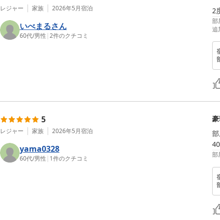
レジャー
家族
2026年5月
宿泊
2
部
いべまるさん
追
60代
/
男性
|
2
件のクチコミ
5
豪
レジャー
家族
2026年5月
宿泊
部
yama0328
部
60代
/
男性
|
1
件のクチコミ