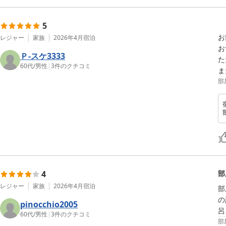
5
お
レジャー
家族
2026年4月
宿泊
お
Ｐ-スケ3333
た
60代
/
男性
|
3
件のクチコミ
ま
部
4
部
レジャー
家族
2026年4月
宿泊
部
の
pinocchio2005
呂
60代
/
男性
|
3
件のクチコミ
部