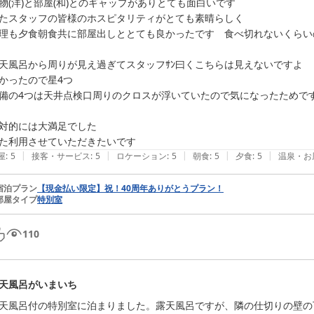
物(洋)と部屋(和)とのギャップがありとても面白いです

たスタッフの皆様のホスピタリティがとても素晴らしく

理も夕食朝食共に部屋出しととても良かったです　食べ切れないくらい
天風呂から周りが見え過ぎてスタッフｻﾝ曰くこちらは見えないですよ　
かったので星4つ

備の4つは天井点検口周りのクロスが浮いていたので気になったためです
対的には大満足でした

た利用させていただきたいです
|
|
|
|
|
屋
:
5
接客・サービス
:
5
ロケーション
:
5
朝食
:
5
夕食
:
5
温泉・お
宿泊プラン
【現金払い限定】祝！40周年ありがとうプラン！
部屋タイプ
特別室
110
天風呂がいまいち
天風呂付の特別室に泊まりました。露天風呂ですが、隣の仕切りの壁の