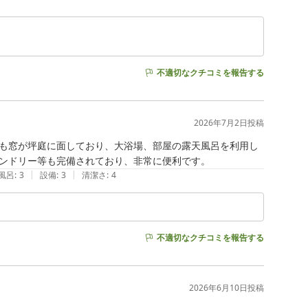
不適切なクチコミを報告する
2026年7月2日
投稿
も窓が坪庭に面しており、大浴場、部屋の露天風呂を利用し
ンドリー等も完備されており、非常に便利です。
|
|
風呂
:
3
設備
:
3
清潔さ
:
4
不適切なクチコミを報告する
2026年6月10日
投稿