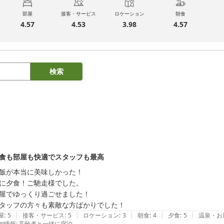
部屋
接客・サービス
ロケーション
朝食
4.57
4.53
3.98
4.57
検索
食も部屋も快適でスタッフも最高
飯が本当に美味しかった！

に夕食！ご馳走様でした。

屋でゆっくり過ごせました！

|
|
|
|
|
屋
:
5
接客・サービス
:
5
ロケーション
:
3
朝食
:
4
夕食
:
5
温泉・お
加情報
:
高齢者と一緒に宿泊