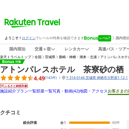
国内宿泊
交通＋宿
レンタカー
高速バス・ツア
楽天トラベルトップ
全国
茨城県
鹿嶋・神栖・潮来・北浦
アトンパレスホテ
アトンパレスホテル 茶寮砂の栖
4.49
(
142
件
)
〒
314-0144 茨城県 神栖市大野原1-12-1
ふるさと納税対象
施設紹介
プラン一覧
部屋一覧
写真・動画
(42)
地図・アクセス
お客さまの
クチコミ
総合評価
5
60
件