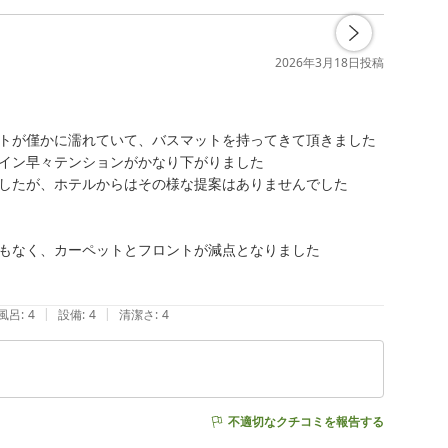
2026年3月18日
投稿
トが僅かに濡れていて、バスマットを持ってきて頂きました

イン早々テンションがかなり下がりました

したが、ホテルからはその様な提案はありませんでした

もなく、カーペットとフロントが減点となりました

|
|
風呂
:
4
設備
:
4
清潔さ
:
4
不適切なクチコミを報告する