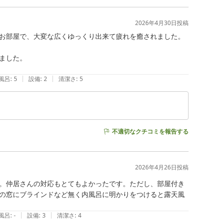
2026年4月30日
投稿
お部屋で、大変な広くゆっくり出来て疲れを癒されました。
した。

|
|
風呂
:
5
設備
:
2
清潔さ
:
5
不適切なクチコミを報告する
2026年4月26日
投稿
。仲居さんの対応もとてもよかったです。ただし、部屋付き
の窓にブラインドなど無く内風呂に明かりをつけると露天風
|
|
風呂
:
-
設備
:
3
清潔さ
:
4