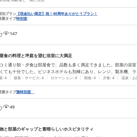
宿泊プラン
【現金払い限定】祝！40周年ありがとうプラン！
部屋タイプ
特別室
147
屋食の料理と坪庭を望む浴室に大満足
コミ通り朝・夕食は部屋食で、品数も多く満足できました。部屋の浴室
くても十分でした。ビジネスホテルも別棟にあり、レンジ、製氷機、ラ
|
|
|
|
|
屋
:
4
接客・サービス
:
4
ロケーション
:
4
朝食
:
4
夕食
:
4
温泉・お
部屋タイプ
雅特別室
49
物と部屋のギャップと素晴らしいホスピタリティ