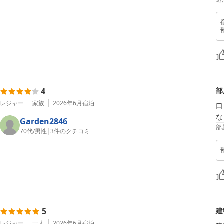
4
部
レジャー
家族
2026年6月
宿泊
口
な
Garden2846
部
70代
/
男性
|
3
件のクチコミ
5
建
レジャー
一人
2026年6月
宿泊