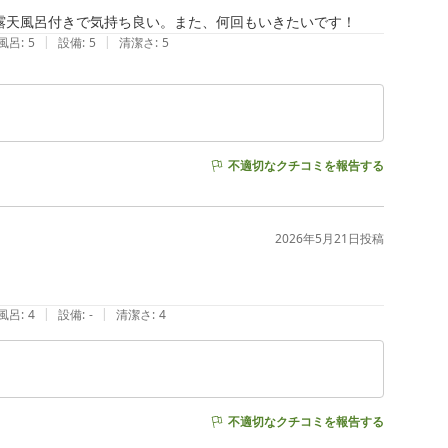
露天風呂付きで気持ち良い。また、何回もいきたいです！
|
|
風呂
:
5
設備
:
5
清潔さ
:
5
不適切なクチコミを報告する
2026年5月21日
投稿
|
|
風呂
:
4
設備
:
-
清潔さ
:
4
不適切なクチコミを報告する