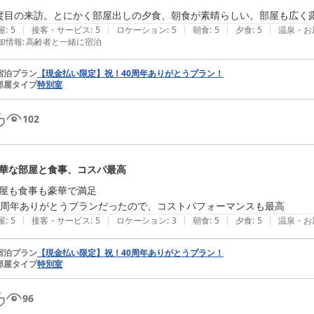
度目の来訪。とにかく部屋出しの夕食、朝食が素晴らしい。部屋も広く
|
|
|
|
|
屋
:
5
接客・サービス
:
5
ロケーション
:
5
朝食
:
5
夕食
:
5
温泉・お
加情報
:
高齢者と一緒に宿泊
宿泊プラン
【現金払い限定】祝！40周年ありがとうプラン！
部屋タイプ
特別室
102
華な部屋と食事、コスパ最高
屋も食事も豪華で満足

|
|
|
|
|
屋
:
5
接客・サービス
:
5
ロケーション
:
3
朝食
:
5
夕食
:
5
温泉・お
宿泊プラン
【現金払い限定】祝！40周年ありがとうプラン！
部屋タイプ
特別室
96