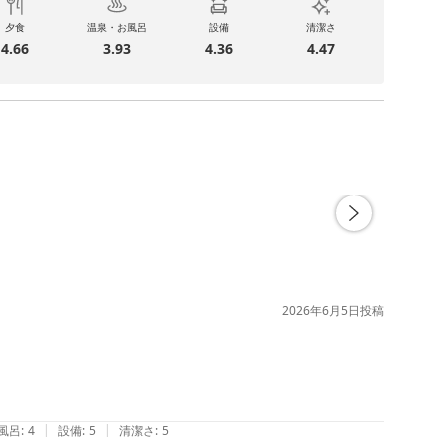
夕食
温泉・お風呂
設備
清潔さ
4.66
3.93
4.36
4.47
2026年6月5日
投稿
|
|
風呂
:
4
設備
:
5
清潔さ
:
5