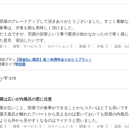
部屋のグレードアップして頂きありがとうございました。すごく素敵な
食事は、夕食も朝も美味しく頂けました。

だ１点ですが、空調の切替という事で暖房が効かなかったので寒く感じま
た是非、宿泊したいです。
|
|
|
|
|
屋
:
5
接客・サービス
:
5
ロケーション
:
5
朝食
:
5
夕食
:
5
温泉・お
宿泊プラン
【現金払い限定】祝！40周年ありがとうプラン！
部屋タイプ
特別室
215
屋は広いが内風呂の窓に注意
屋が広いこと、部屋での食事ができることからコスパはとても高いです
露天風呂が離れたアパートから見えるのは置いておいても部屋の内風呂
よりも外から見やすくなるのはマイナスと思いました。
|
|
|
|
|
屋
:
3
接客・サービス
:
5
ロケーション
:
4
朝食
:
3
夕食
:
5
温泉・お