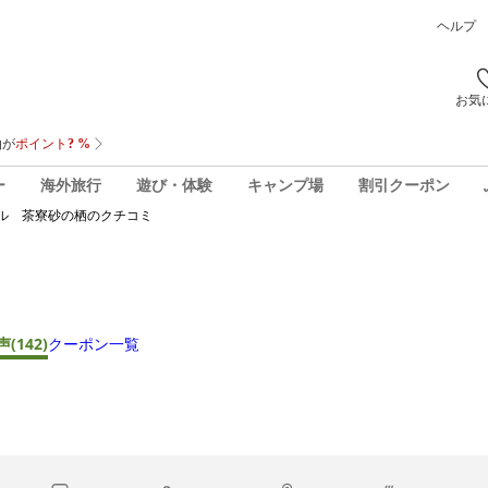
ヘルプ
お気
ー
海外旅行
遊び・体験
キャンプ場
割引クーポン
ル 茶寮砂の栖
のクチコミ
声
(142)
クーポン一覧