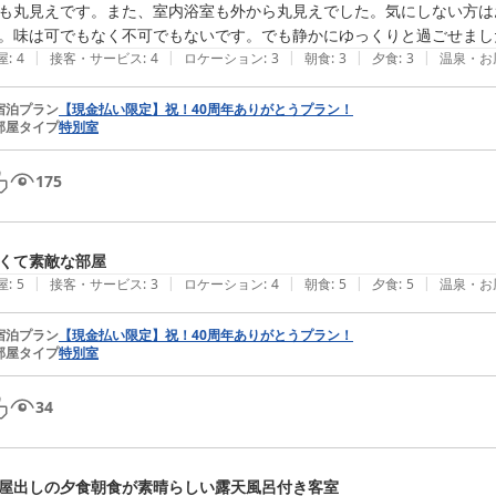
も丸見えです。また、室内浴室も外から丸見えでした。気にしない方は
。味は可でもなく不可でもないです。でも静かにゆっくりと過ごせまし
|
|
|
|
|
屋
:
4
接客・サービス
:
4
ロケーション
:
3
朝食
:
3
夕食
:
3
温泉・お
宿泊プラン
【現金払い限定】祝！40周年ありがとうプラン！
部屋タイプ
特別室
175
くて素敵な部屋
|
|
|
|
|
屋
:
5
接客・サービス
:
3
ロケーション
:
4
朝食
:
5
夕食
:
5
温泉・お
宿泊プラン
【現金払い限定】祝！40周年ありがとうプラン！
部屋タイプ
特別室
34
屋出しの夕食朝食が素晴らしい露天風呂付き客室