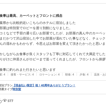
食事は最高、カーペットとフロントに残念
葉県から比較的近いこちらのホテルに宿泊しました

部屋は特別室でロビーを渡り別館になりました。

コミなどで予習の通り広いお部屋でしたが、お部屋の真ん中のカーペッ
まだかつて沢山宿泊した中でお部屋が濡れていた事などなく、チェック
んの濡れかもわからず、今思えばお部屋を変えて頂きたかったと思いま
かしながらお食事が良くスタッフも丁寧に対応してくれて大満足でした

りがけに仲居さんがロビーまで送ってくれましたが、フロントから挨拶
食事に釣られまた行きたいと思います
|
|
|
|
|
屋
:
4
接客・サービス
:
4
ロケーション
:
4
朝食
:
4
夕食
:
4
温泉・お
宿泊プラン
【現金払い限定】祝！40周年ありがとうプラン！
部屋タイプ
特別室
377