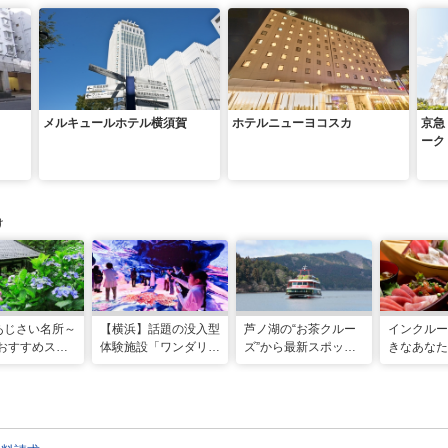
メルキュールホテル横須賀
ホテルニューヨコスカ
京急
ーク
け
あじさい名所～
【横浜】話題の没入型
芦ノ湖の“お茶クルー
インクルー
年おすすめスポ
体験施設「ワンダリア
ズ”から最新スポット
きなあなた
選～
横浜」！親子で楽しむ
まで。進化する箱根を
「みさきま
探索ガイド
巡るおすすめモデルコ
ぷ」で楽し
ース
日