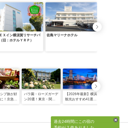
ＥＸイン横須賀リサーチパ
佐島マリーナホテル
セントラルホテル
（旧：ホテルＹＲＰ）
須賀市＞
シブ旅が好
バラ園・ローズガーデ
【2026年最新】横浜
【2026年】
に！京急
ン20選！東京・関東
観光おすすめ41選！
の出スポット
ぐろきっ
の名所をご紹介
デートや遊び、穴場ス
む湘南の休
ポットも
過去24時間にこの宿の
予約が 2 件ありました。