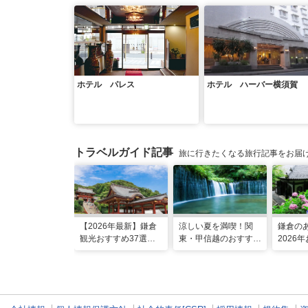
ホテル パレス
ホテル ハーバー横須賀
トラベルガイド記事
旅に行きたくなる旅行記事をお届
【2026年最新】鎌倉
涼しい夏を満喫！関
鎌倉の
観光おすすめ37選！
東・甲信越のおすすめ
2026
運気UP！グルメや絶
避暑地14選
ット16
景スポット、ロケ地も