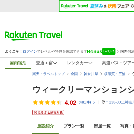
国内宿泊
交通＋宿
レンタカー
高速バス・ツア
楽天トラベルトップ
全国
神奈川県
横須賀・三浦
ウィークリーマンション
4.02
(
481
件)
〒238-0011神
施設紹介
プラン一覧
部屋一覧
写真・動