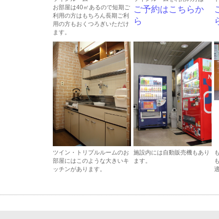
お部屋は40㎡あるので短期ご
ご予約はこちらか
利用の方はもちろん長期ご利
ら
用の方もおくつろぎいただけ
ます。
ツイン・トリプルルームのお
施設内には自動販売機もあり
部屋にはこのような大きいキ
ます。
ッチンがあります。