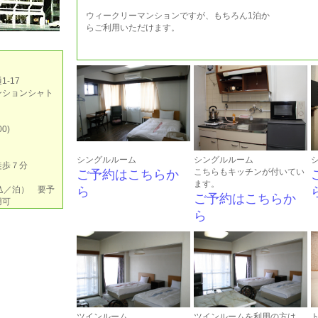
ウィークリーマンションですが、もちろん1泊か
らご利用いただけます。
-17
ンションシャト
0)
シングルルーム
シングルルーム
徒歩７分
こちらもキッチンが付いてい
ご予約はこちらか
ます。
税込／泊） 要予
ら
ご予約はこちらか
用可
ら
ツインルーム
ツインルームを利用の方は