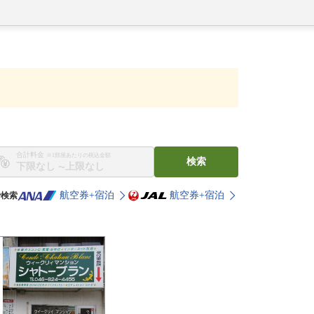
合計料金
※1部屋あたりの税込金額
検索
〜
航空券+宿泊
航空券+宿泊
で検索