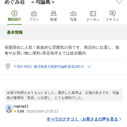
めぐみ荘 ＜与論島＞
施設紹介
プラン
部屋
写真
クーポン
クチコミ
基本情報
長期滞在に人気！家族的な雰囲気の宿です。商店街に位置し、飲
食やお買い物に便利♪茶花海岸までは徒歩圏内
〒891-9301 鹿児島県大島郡与論町茶花260-3
出張で利用させてもらいました。選択した基準は、立地の良さです。与論
島の繁華街「茶花」に位置し、とても便利でした...
rugrug13
5.00
2018/10/04 23:55:13
すべてのクチコミ・お客さまの声を見る