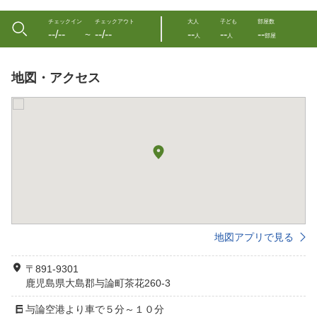
チェックイン
チェックアウト
大人
子ども
部屋数
--/--
--/--
--
--
--
〜
人
人
部屋
地図・アクセス
地図アプリで見る
〒891-9301
鹿児島県大島郡与論町茶花260-3
与論空港より車で５分～１０分