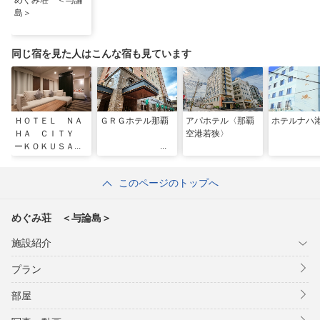
めぐみ荘 ＜与論
島＞
同じ宿を見た人はこんな宿も見ています
ＨＯＴＥＬ ＮＡ
ＧＲＧホテル那覇
アパホテル〈那覇
ホテルナハ
ＨＡ ＣＩＴＹ
空港若狭〉
ーＫＯＫＵＳＡ
Ｉ ＳＴＲＥＥＴ
ー（ホテル那覇シ
このページのトップへ
ティ 国際通り）
めぐみ荘 ＜与論島＞
施設紹介
プラン
部屋