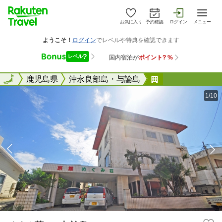
お気に入り
予約確認
ログイン
メニュー
全国
全国
鹿児島県
沖永良部島・与論島
めぐみ荘 ＜与
1/10