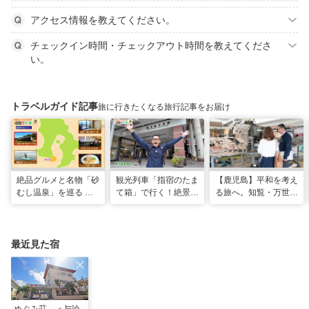
アクセス情報を教えてください。
チェックイン時間・チェックアウト時間を教えてくださ
い。
トラベルガイド記事
旅に行きたくなる旅行記事をお届け
絶品グルメと名物「砂
観光列車「指宿のたま
【鹿児島】平和を考え
むし温泉」を巡る 心
て箱」で行く！絶景グ
る旅へ。知覧・万世で
と体を癒やす旅（鹿児
ルメとSUPで池田湖
たどる特攻隊の記憶
島県指宿市）
のパワースポット巡り
（2026年04月18日放
送）
最近見た宿