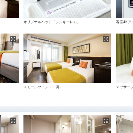
オリジナルベッド「シルキーレム」
客室4Kア
スモールツイン（一例）
マッサー