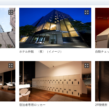
ホテル外観 〈夜〉（イメージ）
自動チェ
宿泊者専用ロッカー
2F喫煙所