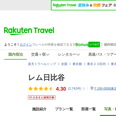
国内宿泊
交通＋宿
レンタカー
高速バス・ツア
楽天トラベルトップ
全国
東京都
東京２３区内
東
レム日比谷
4.30
(
2,742
件)
〒100-0006
施設紹介
プラン一覧
部屋一覧
写真・動