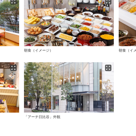
朝食（イメージ）
朝食（イ
「アーチ日比谷」外観