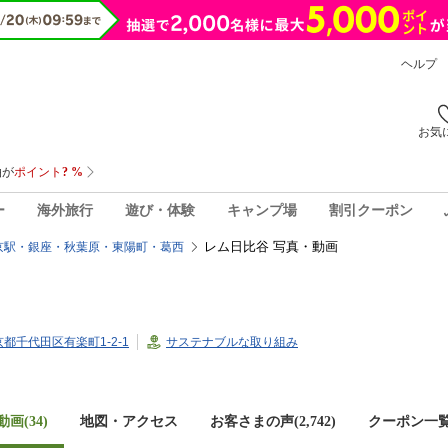
ヘルプ
お気
ー
海外旅行
遊び・体験
キャンプ場
割引クーポン
レム日比谷 写真・動画
京駅・銀座・秋葉原・東陽町・葛西
東京都千代田区有楽町1-2-1
サステナブルな取り組み
画(34)
地図・アクセス
お客さまの声(
2,742
)
クーポン一