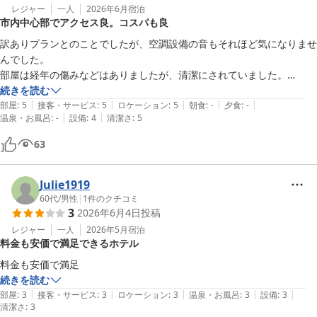
レジャー
一人
2026年6月
宿泊
市内中心部でアクセス良。コスパも良
訳ありプランとのことでしたが、空調設備の音もそれほど気になりませ
んでした。

部屋は経年の傷みなどはありましたが、清潔にされていました。

スタッフの方の応対も丁寧でした。
続きを読む
|
|
|
|
|
部屋
:
5
接客・サービス
:
5
ロケーション
:
5
朝食
:
-
夕食
:
-
|
|
温泉・お風呂
:
-
設備
:
4
清潔さ
:
5
63
Julie1919
60代
/
男性
|
1
件のクチコミ
3
2026年6月4日
投稿
レジャー
一人
2026年5月
宿泊
料金も安価で満足できるホテル
料金も安価で満足
続きを読む
|
|
|
|
|
部屋
:
3
接客・サービス
:
3
ロケーション
:
3
温泉・お風呂
:
3
設備
:
3
清潔さ
:
3