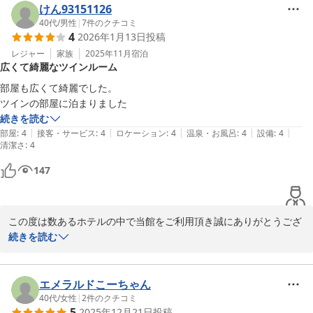
けん93151126
いつもご宿泊頂きまして誠にありがとうございます。

40代
/
男性
|
7
件のクチコミ
4
2026年1月13日
投稿
再びお客様へお会いできます日を心よりお待ち申し上げておりま
レジャー
家族
2025年11月
宿泊
広くて綺麗なツインルーム
す。
部屋も広くて綺麗でした。

メインホテル
ツインの部屋に泊まりました
2026-03-19
続きを読む
|
|
|
|
|
部屋
:
4
接客・サービス
:
4
ロケーション
:
4
温泉・お風呂
:
4
設備
:
4
清潔さ
:
4
147
この度は数あるホテルの中で当館をご利用頂き誠にありがとうござ
います。

続きを読む
貴重なお時間にご滞在中のご感想をお寄せくださり重ねて感謝申し
上げます。

エメラルドこーちゃん
お部屋の設備面についてお褒めの言葉を頂戴し、大変光栄に存じま
40代
/
女性
|
2
件のクチコミ
5
2025年12月21日
投稿