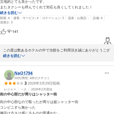
立地的とても良かったです。

再びお客様へお会いできます日を心よりお待ち申し上げておりま
す。
続きを読む
|
|
|
|
|
部屋
:
4
接客・サービス
:
4
ロケーション
:
5
温泉・お風呂
:
-
設備
:
4
メインホテル
清潔さ
:
3
2026-03-19
141
この度は数あるホテルの中で当館をご利用頂き誠にありがとうござ
います。

続きを読む
貴重なお時間にご滞在中のご感想をお寄せくださり重ねて感謝申し
上げます。

NaO1794
スタッフ対応についてお褒めの言葉を頂戴し、大変光栄に存じま
50代
/
男性
|
4
件のクチコミ
3
2026年3月29日
投稿
す。

レジャー
一人
2026年2月
宿泊
街の中心部だが周りはシャッター街
再びお客様へお会いできます日を心よりお待ち申し上げておりま
す。
街の中心部なので取ったが周りは超シャッター街

コンビニすら無かった

メインホテル
施設は古さは感じるものの普通かな
