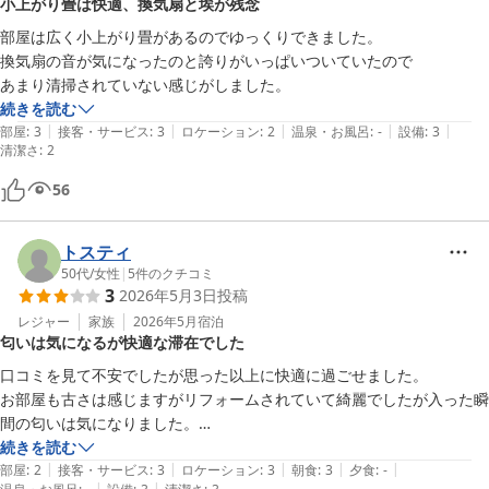
小上がり畳は快適、換気扇と埃が残念
部屋は広く小上がり畳があるのでゆっくりできました。

換気扇の音が気になったのと誇りがいっぱいついていたので

あまり清掃されていない感じがしました。
続きを読む
|
|
|
|
|
部屋
:
3
接客・サービス
:
3
ロケーション
:
2
温泉・お風呂
:
-
設備
:
3
清潔さ
:
2
56
トスティ
50代
/
女性
|
5
件のクチコミ
3
2026年5月3日
投稿
レジャー
家族
2026年5月
宿泊
匂いは気になるが快適な滞在でした
口コミを見て不安でしたが思った以上に快適に過ごせました。

お部屋も古さは感じますがリフォームされていて綺麗でしたが入った瞬
間の匂いは気になりました。

朝食もお値段を考えたら企業努力を感じました。
続きを読む
|
|
|
|
|
部屋
:
2
接客・サービス
:
3
ロケーション
:
3
朝食
:
3
夕食
:
-
|
|