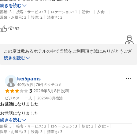
2026-03-19
接客も同様

続きを読む
|
|
|
|
|
可もなく不可もなく

部屋
:
3
接客・サービス
:
3
ロケーション
:
1
朝食
:
-
夕食
:
-
|
|
温泉・お風呂
:
3
設備
:
2
清潔さ
:
3
チェックイン前に着いたがチェックイン時間ぴったりまで待たされた

多少の融通は効かないものか
92
この度は数あるホテルの中で当館をご利用頂き誠にありがとうござ
います。

続きを読む
貴重なお時間にご滞在中のご感想をお寄せくださり重ねて感謝申し
上げます。

kei5pams
チェックイン前のご案内ですが、できる限り案内を行うように努め
40代
/
女性
|
76
件のクチコミ
3
2026年3月8日
投稿
てはおりますが、ギリギリの時間まで清掃や点検を行っていること
と、清掃スタッフの都合上、現状は対応が難しい日が多い状況でご
ビジネス
一人
2026年3月
宿泊
お世話になりました
ざいます。

この度はご宿泊頂き誠にありがとうございました。
続きを読む
|
|
|
|
|
部屋
:
3
接客・サービス
:
3
ロケーション
:
3
朝食
:
3
夕食
:
-
メインホテル
|
|
温泉・お風呂
:
3
設備
:
3
清潔さ
:
3
2026-05-31