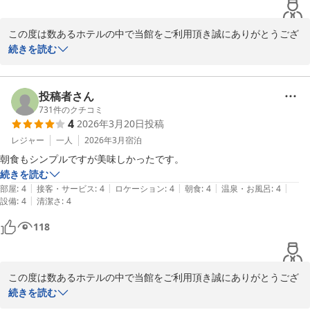
この度は数あるホテルの中で当館をご利用頂き誠にありがとうござ
います。

続きを読む
貴重なお時間にご滞在中のご感想をお寄せくださり重ねて感謝申し
上げます。

ご滞在中は、お寛ぎ頂けたご様子が伺え何よりでございます。

投稿者さん
731
件のクチコミ
4
2026年3月20日
投稿
また、都城に来られた際には是非お立ち寄りくださいませ。

レジャー
一人
2026年3月
宿泊
この度はご宿泊頂きまして誠にありがとうございました。
朝食もシンプルですが美味しかったです。
続きを読む
メインホテル
|
|
|
|
|
部屋
:
4
接客・サービス
:
4
ロケーション
:
4
朝食
:
4
温泉・お風呂
:
4
2026-05-31
|
設備
:
4
清潔さ
:
4
118
この度は数あるホテルの中で当館をご利用頂き誠にありがとうござ
います。

続きを読む
貴重なお時間にご滞在中のご感想をお寄せくださり重ねて感謝申し