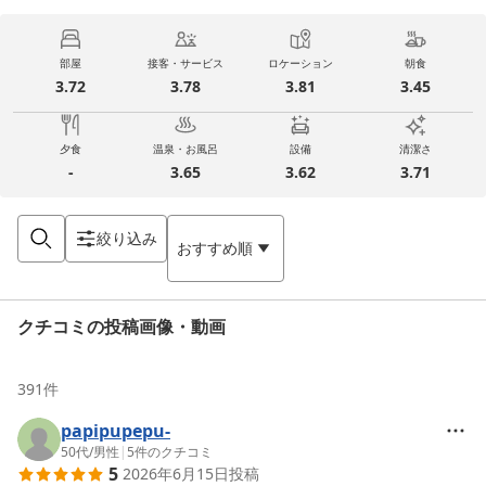
部屋
接客・サービス
ロケーション
朝食
3.72
3.78
3.81
3.45
夕食
温泉・お風呂
設備
清潔さ
-
3.65
3.62
3.71
絞り込み
おすすめ順
クチコミの投稿画像・動画
391
件
papipupepu-
50代
/
男性
|
5
件のクチコミ
5
2026年6月15日
投稿