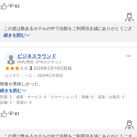
82
この度は数あるホテルの中で当館をご利用頂き誠にありがとうござ
います。

続きを読む
貴重なお時間にご滞在中のご感想をお寄せくださり重ねて感謝申し
上げます。

ビジネスラウンド
いつもご宿泊頂きまして誠にありがとうございます。

60代
/
男性
|
67
件のクチコミ
3
2026年2月16日
投稿
再びお客様へお会いできます日を心よりお待ち申し上げておりま
ビジネス
一人
2026年2月
宿泊
す。
続きを読む
メインホテル
|
|
|
|
|
部屋
:
3
接客・サービス
:
4
ロケーション
:
3
朝食
:
4
温泉・お風呂
:
3
2026-03-19
|
設備
:
3
清潔さ
:
4
81
この度は数あるホテルの中で当館をご利用頂き誠にありがとうござ