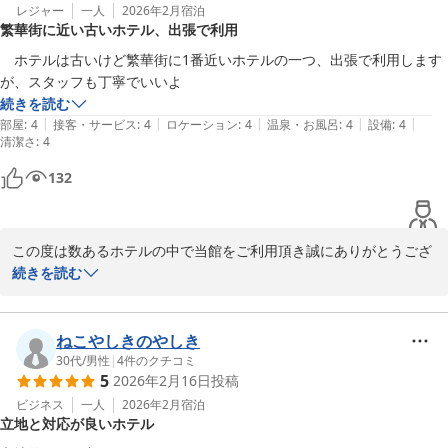
当たり前のことではありますが、清掃も引き続き徹底して参りま
レジャー
一人
2026年2月
宿泊
繁華街に近い古いホテル、出張で利用
す。

　ホテルは古いけど繁華街に1番近いホテルの一つ、出張で利用します
この度は誠にありがとうございました。
が、スタッフも丁寧でいいよ
続きを読む
メインホテル
|
|
|
|
|
部屋
:
4
接客・サービス
:
4
ロケーション
:
4
温泉・お風呂
:
4
設備
:
4
2026-03-23
清潔さ
:
4
132
この度は数あるホテルの中で当館をご利用頂き誠にありがとうござ
います。

続きを読む
貴重なお時間にご滞在中のご感想をお寄せくださり重ねて感謝申し
上げます。

ねこやしきのやしき
お部屋の設備面やスタッフ対応についてお褒めの言葉を頂戴し、大
30代
/
男性
|
4
件のクチコミ
5
2026年2月16日
投稿
変光栄に存じます。

ビジネス
一人
2026年2月
宿泊
立地と対応が良いホテル
いつもご宿泊頂きまして誠にありがとうございます。
