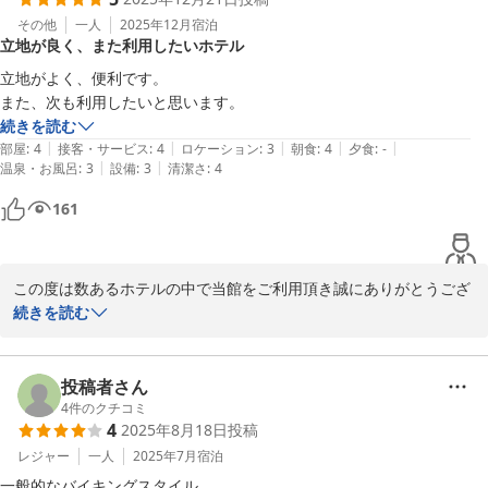
す。

その他
一人
2025年12月
宿泊
立地が良く、また利用したいホテル
再びお客様へお会いできます日を心よりお待ち申し上げておりま
す。
立地がよく、便利です。

また、次も利用したいと思います。
メインホテル
続きを読む
2026-03-19
|
|
|
|
|
部屋
:
4
接客・サービス
:
4
ロケーション
:
3
朝食
:
4
夕食
:
-
|
|
温泉・お風呂
:
3
設備
:
3
清潔さ
:
4
161
この度は数あるホテルの中で当館をご利用頂き誠にありがとうござ
います。

続きを読む
貴重なお時間にご滞在中のご感想をお寄せくださり重ねて感謝申し
上げます。

ご滞在中は、お寛ぎ頂けたご様子が伺え何よりでございます。

投稿者さん
4
件のクチコミ
4
2025年8月18日
投稿
また、お会いできるのを楽しみにしております。

この度は誠にありがとうございました
レジャー
一人
2025年7月
宿泊
一般的なバイキングスタイル。
