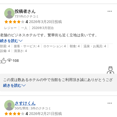
上げます。

投稿者さん
朝食についてお褒めの言葉を頂戴し、大変光栄に存じます。

731
件のクチコミ
4
2026年3月20日
投稿
再びお客様へお会いできます日を心よりお待ち申し上げておりま
レジャー
一人
2026年3月
宿泊
す。
老舗のビジネスホテルです。繁華街も近く立地は良いです。
続きを読む
メインホテル
|
|
|
|
|
部屋
:
4
接客・サービス
:
4
ロケーション
:
4
朝食
:
4
温泉・お風呂
:
4
2026-03-23
|
設備
:
4
清潔さ
:
4
108
この度は数あるホテルの中で当館をご利用頂き誠にありがとうござ
います。

続きを読む
貴重なお時間にご滞在中のご感想をお寄せくださり重ねて感謝申し
上げます。

さすけくん
いつもご宿泊頂きまして誠にありがとうございます

50代
/
男性
|
3
件のクチコミ
4
2026年2月21日
投稿
ご滞在中は、お寛ぎ頂けたご様子が伺え何よりでございます。
