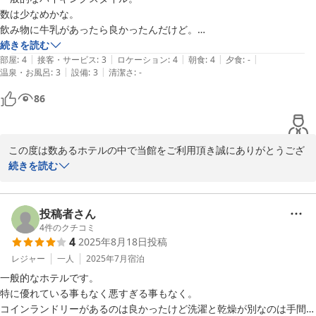
メインホテル
数は少なめかな。

2026-01-09
飲み物に牛乳があったら良かったんだけど。

でも、特に悪いところもないので普通かなと思います。
続きを読む
|
|
|
|
|
部屋
:
4
接客・サービス
:
3
ロケーション
:
4
朝食
:
4
夕食
:
-
|
|
温泉・お風呂
:
3
設備
:
3
清潔さ
:
-
86
この度は数あるホテルの中で当館をご利用頂き誠にありがとうござ
います。

続きを読む
貴重なお時間にご滞在中のご感想をお寄せくださり重ねて感謝申し
上げます。

投稿者さん
朝食の品数についてご期待に沿えず、ご不便をおかけしましたこと
4
件のクチコミ
4
2025年8月18日
投稿
心よりお詫び申し上げます。

レジャー
一人
2025年7月
宿泊
ご指摘を真摯に受け止め、今後の改善に活かして参ります。

一般的なホテルです。

特に優れている事もなく悪すぎる事もなく。

この度はご宿泊頂きまして誠にありがとうございました。
コインランドリーがあるのは良かったけど洗濯と乾燥が別なのは手間が