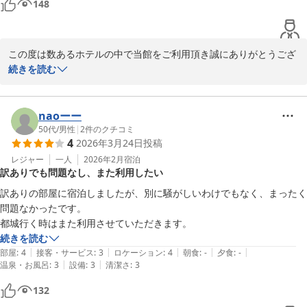
148
この度は数あるホテルの中で当館をご利用頂き誠にありがとうござ
います。

続きを読む
貴重なお時間にご滞在中のご感想をお寄せくださり重ねて感謝申し
上げます。

スタッフに関するお褒めのお言葉をいただき大変嬉しく拝読させて
naoーー
いただきました。

50代
/
男性
|
2
件のクチコミ
4
2026年3月24日
投稿
スタッフにも共有したところ大変喜んでおりました。

今後も快適なご宿泊をご提供できるよう心掛けて参ります。

レジャー
一人
2026年2月
宿泊
訳ありでも問題なし、また利用したい
またのご来館をスタッフ一同心よりお待ちしております。
訳ありの部屋に宿泊しましたが、別に騒がしいわけでもなく、まったく
メインホテル
問題なかったです。

2026-05-31
都城行く時はまた利用させていただきます。
続きを読む
|
|
|
|
|
部屋
:
4
接客・サービス
:
3
ロケーション
:
4
朝食
:
-
夕食
:
-
|
|
温泉・お風呂
:
3
設備
:
3
清潔さ
:
3
132