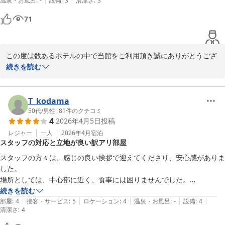
温泉・お風呂
:
-
設備
:
3
清潔さ
:
3
71
この度は数あるホテルの中で当館をご利用頂き誠にありがとうござ
います。

続きを読む
貴重なお時間にご滞在中のご感想をお寄せくださり重ねて感謝申し
上げます。

朝食やお部屋の設備面についてお褒めの言葉を頂戴し、大変光栄に
T_kodama
存じます。

50代
/
男性
|
81
件のクチコミ
4
2026年4月5日
投稿
再びお客様へお会いできます日を心よりお待ち申し上げておりま
す。
レジャー
一人
2026年4月
宿泊
スタッフの対応と立地が良い訳アリ部屋
メインホテル
スタッフの方々は、感じの良い挨拶で迎えてくださり、安心感がありま
2026-05-31
した。

場所としては、中心部に近く、食事には困りませんでした。

訳アリ部屋でしたが、さほど騒音も気にならなかったです。
続きを読む
|
|
|
|
|
部屋
:
4
接客・サービス
:
5
ロケーション
:
4
温泉・お風呂
:
-
設備
:
4
清潔さ
:
4