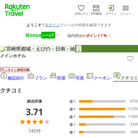
お気に入り
予約確認
ログイン
メニュー
宮崎県
都城・えびの・日南・綾
メインホテル
ふるさと納税対象
施設紹介
プラン
部屋
写真
クーポン
クチコミ
クチコミ
総合評価
5
47
件
3.71
4
157
件
3
118
件
2
23
件
740
件
1
16
件