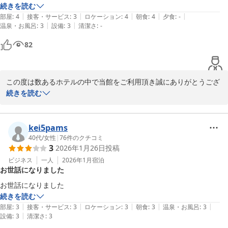
かかるので残念だった。無いよりマシだと思う。
続きを読む
メインホテル
|
|
|
|
|
部屋
:
4
接客・サービス
:
3
ロケーション
:
4
朝食
:
4
夕食
:
-
2026-03-19
|
|
温泉・お風呂
:
3
設備
:
3
清潔さ
:
-
82
この度は数あるホテルの中で当館をご利用頂き誠にありがとうござ
います。

続きを読む
貴重なお時間にご滞在中のご感想をお寄せくださり重ねて感謝申し
上げます。

kei5pams
コインランドリーはご不便をお掛けしまして、大変心苦しく存じま
40代
/
女性
|
76
件のクチコミ
3
2026年1月26日
投稿
す。当面は予算などの兼ね合いで洗濯機を入れ替える予定はござい
ませんが、また機会がありましたら当ホテルを使って頂けますと嬉
ビジネス
一人
2026年1月
宿泊
お世話になりました
しいです。

お世話になりました
この度はご宿泊頂きまして誠にありがとうございました。
続きを読む
|
|
|
|
|
部屋
:
3
接客・サービス
:
3
ロケーション
:
3
朝食
:
3
温泉・お風呂
:
3
2025-09-15
|
設備
:
3
清潔さ
:
3