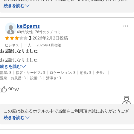
います。

続きを読む
貴重なお時間にご滞在中のご感想をお寄せくださり重ねて感謝申し
上げます。

kei5pams
朝食についてお褒めの言葉を頂戴し、大変光栄に存じます。現状に
40代
/
女性
|
76
件のクチコミ
3
2026年2月2日
投稿
満足することなく日々改善をして参ります。

ビジネス
一人
2026年1月
宿泊
お世話になりました
再びお客様へお会いできます日を心よりお待ち申し上げておりま
す。
続きを読む
メインホテル
|
|
|
|
|
部屋
:
3
接客・サービス
:
3
ロケーション
:
3
朝食
:
3
夕食
:
-
2026-03-19
|
|
温泉・お風呂
:
3
設備
:
3
清潔さ
:
3
97
この度は数あるホテルの中で当館をご利用頂き誠にありがとうござ
います。

続きを読む
貴重なお時間にご滞在中のご感想をお寄せくださり重ねて感謝申し
上げます。
