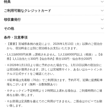
特典
ご利用可能なクレジットカード
領収書発行
その他
条件・注意事項
【重要】宮城県条例の改定により、2026年1月13日（火）以降のご宿泊分
から、宿泊料金とは別に宿泊税をお支払いただきます。
1人1泊6000円未満 →課税されません。1人1泊6000円以上（税抜）→【全
県】1人1泊当たり300円【仙台市内】県分100円・仙台市分200円
※2026年1月13日より前に予約された場合でも、1月13日以降の宿泊分に
は宿泊税が適用されます。詳しくは宮城県サイト、あるいはルートインホ
テルズ公式サイトをご確認ください。
※駐車場は先着順（76台）でご利用頂けます。予約不可。近隣に提携駐車
場もございます（無料・台数制限あり）
※チェックイン予定時間より２時間以上遅れる場合は、ご到着時間のご連
絡をお願い致します。
※お部屋は定員数を越えてのご利用ができません。ご面会はロビーでお願
い致します。