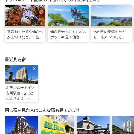
旅に行きたくなる旅行記事をお届け
青森ねぶた祭や仙台七
仙台観光のおすすめス
あの日の記憶をたど
夕まつりなど、一生に
ポット40選！仙台旅
り、未来へつなぐ。宮
一度は行きたい！東北
行の見どころ全制覇！
城の震災遺構と海街の
の夏祭り
魅力を巡る旅
最近見た宿
ホテルルートイン
古川駅前（ふるか
わえきまえ）＜宮
城県＞
同じ宿を見た人はこんな宿も見ています