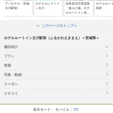
アパホテル〈宮城
ホテルセレクトイ
名取岩沼天然温泉
ホテルルー
古川駅前〉
ン古川
「旅人の湯」ホテ
利府
ルルートイン名取
岩沼インター －
仙台空港－
このページのトップへ
ホテルルートイン古川駅前（ふるかわえきまえ）＜宮城県＞
施設紹介
プラン
部屋
写真・動画
クーポン
クチコミ
表示モード：
モバイル
PC