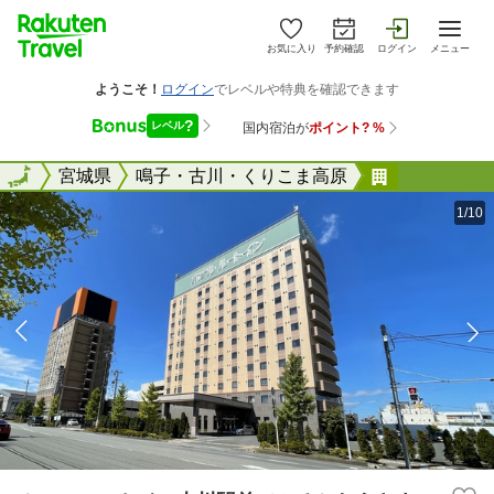
お気に入り
予約確認
ログイン
メニュー
全国
全国
宮城県
鳴子・古川・くりこま高原
ホテルルー
1/10