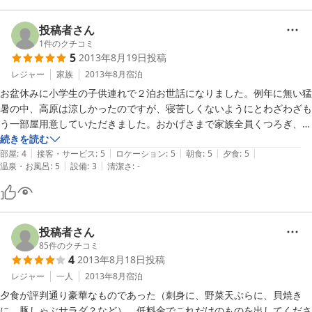
投稿者さん
1
件のクチコミ
5
2013年8月19日
投稿
レジャー
家族
2013年8月
宿泊
お盆休みに小学生の子供連れで２泊お世話になりました。例年に無い猛
暑の中、高原は涼しかったのですが、寝苦しくないようにとわざわざも
う一部屋用意していただきました。おかげさまで家族全員くつろぎ、食
事も大変おいしくいただきました。

続きを読む
|
|
|
|
|
良い夏休みの思い出が作れました。ありがとうございました。
部屋
:
4
接客・サービス
:
5
ロケーション
:
5
朝食
:
5
夕食
:
5
|
|
温泉・お風呂
:
5
設備
:
3
清潔さ
:
-
投稿者さん
85
件のクチコミ
4
2013年8月18日
投稿
レジャー
一人
2013年8月
宿泊
夕食が評判通り豪華なものであった（刺身に、野菜天ぷらに、貝焼き
に、豚しゃぶサラダ？など）。低料金でこれだけのものを出してくださ