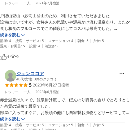
レジャー
一人
2021年7月
宿泊
戸隠山登山→妙高山登山のため、利用させていただきました

設備は古いですが、女将さんの気遣いや源泉かけ流し温泉あり、また夕
食も和食のフルコースでこの値段にしてコスパは最高でした。

また、翌日朝食は当初7:30-とのことでしたが、早朝出発の場合おにぎ
続きを読む
|
|
|
|
|
りを用意していただけるとのことで、急遽お願いしたにもかかわらず対
部屋
:
4
接客・サービス
:
5
ロケーション
:
4
朝食
:
5
夕食
:
5
|
|
温泉・お風呂
:
5
設備
:
4
清潔さ
:
-
応していただき助かりました

おかげさまで、6:10頃に妙高登山口の燕温泉駐車場はつきましたが、満
1
9
車の中でなんとか1台空いてて駐車できラッキーでした。

登山中にこのおにぎりだけかと思いましたが、漬物やゆで卵、登山中の
ナッツ、チーズかまぼこなどもも入っていて、期待以上の気遣い・内容
ジュンココア
でびっくりです。

40代
/
女性
|
3
件のクチコミ
5
2023年6月27日
投稿
有難うございました。また、近辺の登山・スキーには利用したいと思い
ます

レジャー
一人
2023年6月
宿泊
赤倉温泉は久々で、源泉掛け流しで、ほんのり硫黄の香りでとろりとし
ちなみに、登山ではあいにくガスがかかって景色は見えませんでした。
た泉質の温泉で最高でした。

また13時には戻れましたが、途中スコールに合い最悪でした。。。
部屋に入ってすぐに、お饅頭の他にも自家製お漬物などサービスして頂
（笑）

き、心遣いがありがたかったです。

続きを読む
|
|
|
|
|
建物はレトロ感がありますが、食事もとても美味しく大満足の宿です。

部屋
:
4
接客・サービス
:
5
ロケーション
:
5
朝食
:
5
夕食
:
5
|
|