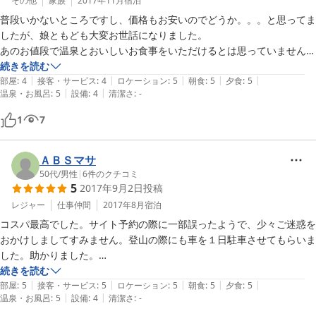
その他
家族
2017年11月
宿泊
普段いかないところですし、価格もお安いのでどうか。。。と思ってま
したが、娘ともども大変お世話になりました。

あのお値段で温泉とおいしいお食事をいただけるとは思っていませんで
した。

続きを読む
|
|
|
|
|
建物はどうしても年季が入っており、昔のスキー合宿みたいな感じです
部屋
:
4
接客・サービス
:
4
ロケーション
:
5
朝食
:
5
夕食
:
5
|
|
温泉・お風呂
:
5
設備
:
4
清潔さ
:
-
が、それが気にならない方ならお勧めです。

本当にお世話になりました。
1
7
ＡＢＳマサ
50代
/
男性
|
6
件のクチコミ
5
2017年9月2日
投稿
レジャー
仕事仲間
2017年8月
宿泊
コスパ最高でした。サイト予約の際に一部誤ったようで、少々ご迷惑を
おかけしましてすみません。登山の際にも車を１日駐車させてもらいま
した。助かりました。

やはり難点は、冷蔵庫が共用であったり、冷凍庫がなかったり・・・で
続きを読む
|
|
|
|
|
しょうか？

部屋
:
5
接客・サービス
:
5
ロケーション
:
5
朝食
:
5
夕食
:
5
|
|
温泉・お風呂
:
5
設備
:
4
清潔さ
:
-
食事をいただいた後の部屋の呑みに不便でした。
