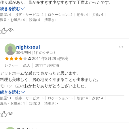
作り感があり、量が多すぎず少なすぎずで丁度よかったです。
続きを読む
|
|
|
|
|
部屋
:
4
接客・サービス
:
4
ロケーション
:
5
朝食
:
4
夕食
:
4
|
|
温泉・お風呂
:
4
設備
:
4
清潔さ
:
-
night-soul
30代
/
男性
|
1
件のクチコミ
4
2011年8月29日
投稿
レジャー
恋人
2011年8月
宿泊
アットホームな感じで良かったと思います。

料理も美味しく、居心地良く泊まることが出来ました。

モロッコ豆のおかわりありがとうございました。
続きを読む
|
|
|
|
|
部屋
:
3
接客・サービス
:
3
ロケーション
:
3
朝食
:
4
夕食
:
4
|
|
温泉・お風呂
:
4
設備
:
3
清潔さ
:
-