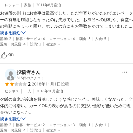
2009-09-09
レジャー
家族
2011年8月
宿泊
お値段の割りにお食事は最高でした。ただ年寄りがいたのでエレベータ
ーの有無を確認しなかったのは失敗でした。お風呂への移動や、食堂へ
の移動にちょっと困り、ホテルの方にもお手数をかけてしまいました。
ホテルの方には大変親切にしていただいたので感謝してます。
続きを読む
|
|
|
|
|
部屋
:
2
接客・サービス
:
4
ロケーション
:
4
朝食
:
5
夕食
:
5
|
|
温泉・お風呂
:
4
設備
:
2
清潔さ
:
-
投稿者さん
815
件のクチコミ
2
2018年11月1日
投稿
ビジネス
一人
2018年10月
宿泊
夕飯の白米が冷凍を解凍したような感じだった。美味しくなかった。全
体的に薄暗い。カードOKの表示があるのに支払い金額が低いために現
金払いになった。
続きを読む
|
|
|
|
|
部屋
:
2
接客・サービス
:
2
ロケーション
:
3
朝食
:
1
夕食
:
1
|
|
温泉・お風呂
:
4
設備
:
2
清潔さ
:
-