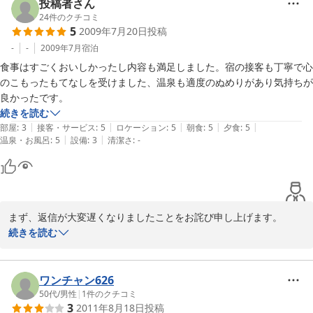
投稿者さん
24
件のクチコミ
5
2009年7月20日
投稿
-
-
2009年7月
宿泊
食事はすごくおいしかったし内容も満足しました。宿の接客も丁寧で心
のこもったもてなしを受けました、温泉も適度のぬめりがあり気持ちが
良かったです。
続きを読む
|
|
|
|
|
部屋
:
3
接客・サービス
:
5
ロケーション
:
5
朝食
:
5
夕食
:
5
|
|
温泉・お風呂
:
5
設備
:
3
清潔さ
:
-
まず、返信が大変遅くなりましたことをお詫び申し上げます。

この度は当館をご利用くださいまして、誠にありがとうございまし
続きを読む
た。家族だけでやってる小さな宿ですので、お客様へのサービスが
行き届かない点もあったかと思いますが、喜んでいただけて当館も
嬉しい限りです。またのお越しを心よりお待ち申し上げておりま
ワンチャン626
す。
50代
/
男性
|
1
件のクチコミ
3
2011年8月18日
投稿