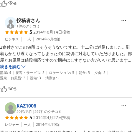
料金が安価でしたので、やむを得ないと思いますが・・・・。
6
投稿者さん
1
件のクチコミ
5
2014年6月14日
投稿
ビジネス
一人
2014年6月
宿泊
2食付きでこの値段はそうそうないですね。十二分に満足しました。到
着もかなり遅くなってしまったのに親切に対応していただけました。部
屋とお風呂は値段相応ですので期待はしすぎない方がいいと思います。
ただ泉質はさすが赤倉温泉、100％かけ流しでとても良いです。
続きを読む
|
|
|
|
|
部屋
:
4
接客・サービス
:
5
ロケーション
:
5
朝食
:
5
夕食
:
5
|
|
温泉・お風呂
:
3
設備
:
3
清潔さ
:
-
5
KAZ1006
50代
/
男性
|
267
件のクチコミ
5
2014年4月27日
投稿
レジャー
一人
2014年4月
宿泊