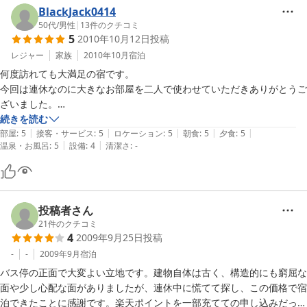
BlackJack0414
50代
/
男性
|
13
件のクチコミ
5
2010年10月12日
投稿
レジャー
家族
2010年10月
宿泊
何度訪れても大満足の宿です。

今回は連休なのに大きなお部屋を二人で使わせていただきありがとうご
ざいました。

鈴鹿F-1を観たかったので　一つ目のテレビの映りがいまいちで、二台
続きを読む
|
|
|
|
|
目のテレビを使わせてもらいました。

部屋
:
5
接客・サービス
:
5
ロケーション
:
5
朝食
:
5
夕食
:
5
|
|
温泉・お風呂
:
5
設備
:
4
清潔さ
:
-
ecoプランなのに　いつも美味しい料理と最高の温泉がたまりません。

家族的で湯治的な雰囲気が最高です。

投稿者さん
21
件のクチコミ
4
2009年9月25日
投稿
-
-
2009年9月
宿泊
バス停の正面で大変よい立地です。建物自体は古く、構造的にも窮屈な
面や少し心配な面がありましたが、連休中に慌てて探し、この価格で宿
泊できたことに感謝です。楽天ポイントを一部充てての申し込みだった