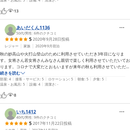
温泉・お風呂
:
5
設備
:
4
清潔さ
:
-
このクオリティーでお値段が安いのがとてもありがたいです。
13
あいだくん1136
50代
/
男性
|
6
件のクチコミ
5
2020年9月28日
投稿
レジャー
家族
2020年9月
宿泊
秋の妙高山や火打山登山のために利用させていただき3年目になりま
す。女将さん若女将さんみなさん親切で楽しく利用させていただいてお
ります。コロナで大変だとおもいますが来年の秋も利用させていただき
たいとおもいます。
続きを読む
|
|
|
|
|
部屋
:
4
接客・サービス
:
5
ロケーション
:
5
朝食
:
5
夕食
:
5
|
|
温泉・お風呂
:
5
設備
:
4
清潔さ
:
-
8
いち1412
40代
/
男性
|
9
件のクチコミ
5
2017年11月22日
投稿