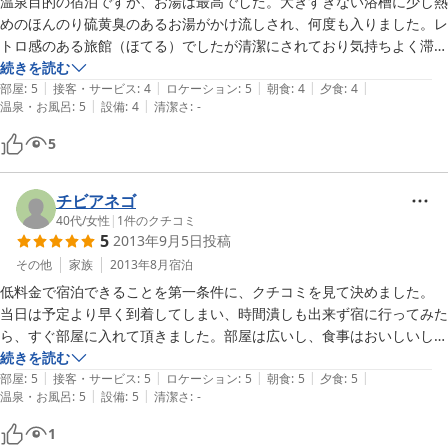
温泉目的の宿泊ですが、お湯は最高でした。大きすぎない浴槽に少し熱
めのほんのり硫黄臭のあるお湯がかけ流しされ、何度も入りました。レ
トロ感のある旅館（ほてる）でしたが清潔にされており気持ちよく滞在
出来ました。食事もまずまず、宿の人も誠実さを感じさせる応対で、満
続きを読む
|
|
|
|
|
足しました。ありがとうございました。
部屋
:
5
接客・サービス
:
4
ロケーション
:
5
朝食
:
4
夕食
:
4
|
|
温泉・お風呂
:
5
設備
:
4
清潔さ
:
-
5
チビアネゴ
40代
/
女性
|
1
件のクチコミ
5
2013年9月5日
投稿
その他
家族
2013年8月
宿泊
低料金で宿泊できることを第一条件に、クチコミを見て決めました。

当日は予定より早く到着してしまい、時間潰しも出来ず宿に行ってみた
ら、すぐ部屋に入れて頂きました。部屋は広いし、食事はおいしいし、
お風呂のお湯は熱すぎずいい湯でしたよ！

続きを読む
|
|
|
|
|
洗面所、トイレ別が気にならない方にはおすすめです。懐かしいお宿と
部屋
:
5
接客・サービス
:
5
ロケーション
:
5
朝食
:
5
夕食
:
5
|
|
温泉・お風呂
:
5
設備
:
5
清潔さ
:
-
1