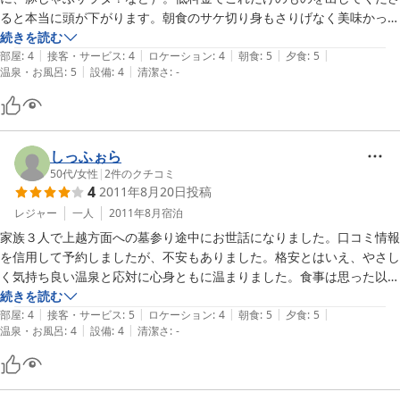
ると本当に頭が下がります。朝食のサケ切り身もさりげなく美味かっ
た。ただ、椅子がパイプ椅子というのだけはいただけない思いだった。
続きを読む
|
|
|
|
|
部屋
:
4
接客・サービス
:
4
ロケーション
:
4
朝食
:
5
夕食
:
5
|
|
温泉・お風呂
:
5
設備
:
4
清潔さ
:
-
しっふぉら
50代
/
女性
|
2
件のクチコミ
4
2011年8月20日
投稿
レジャー
一人
2011年8月
宿泊
家族３人で上越方面への墓参り途中にお世話になりました。口コミ情報
を信用して予約しましたが、不安もありました。格安とはいえ、やさし
く気持ち良い温泉と応対に心身ともに温まりました。食事は思った以上
に良かったですし、薄めの味付けで美味しかったです。
続きを読む
|
|
|
|
|
部屋
:
4
接客・サービス
:
5
ロケーション
:
4
朝食
:
5
夕食
:
5
|
|
温泉・お風呂
:
4
設備
:
4
清潔さ
:
-