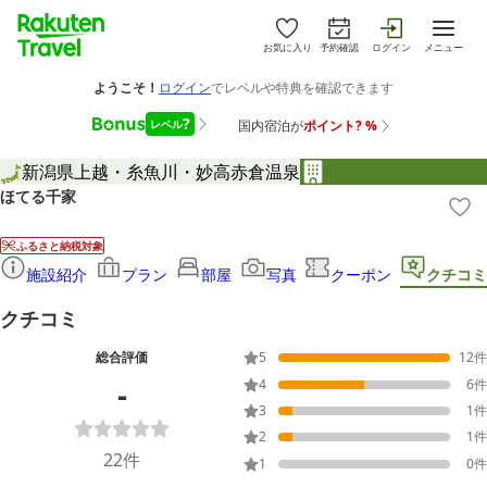
お気に入り
予約確認
ログイン
メニュー
新潟県
上越・糸魚川・妙高
赤倉温泉
ほてる千家
ふるさと納税対象
施設紹介
プラン
部屋
写真
クーポン
クチコミ
クチコミ
総合評価
5
12
件
-
4
6
件
3
1
件
2
1
件
22
件
1
0
件