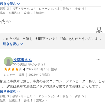
のが清算時に漏れていて、あのままこちらが気付かずにいたらどうなっ
続きを読む
|
|
|
|
|
ていたのかなとふと思ってしまったことは残念でした。家族できりもり
部屋
:
3
接客・サービス
:
4
ロケーション
:
5
朝食
:
4
夕食
:
4
|
|
温泉・お風呂
:
3
設備
:
3
清潔さ
:
-
していらっしゃるようで家庭的な雰囲気があるなかにもお嬢さん（小さ
なお子さんのお母さん）の接客には節度と共に品もうかがえ気持ちよく
過ごさせていただきました。ありがとうございました。
このたびは、当館をご利用下さいまして誠にありがとうございまし
た。楽天ポイントの件では大変ご迷惑をお掛けいたしました。ぜひ
続きを読む
またのご利用を心よりお待ち申し上げております。
2009-09-27
投稿者さん
50代
/
男性
|
1
件のクチコミ
4
2022年10月15日
投稿
レジャー
家族
2022年10月
宿泊
部屋に冷蔵庫は無し。冷房のみのエアコン、ファンヒーターあり。しか
し、夕食は豪華で最後にノドグロ焼きが出てきて美味しかったです。
続きを読む
|
|
|
|
|
部屋
:
3
接客・サービス
:
5
ロケーション
:
4
朝食
:
5
夕食
:
5
|
|
温泉・お風呂
:
3
設備
:
3
清潔さ
:
-