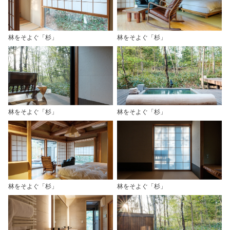
林をそよぐ「杉」
林をそよぐ「杉」
林をそよぐ「杉」
林をそよぐ「杉」
林をそよぐ「杉」
林をそよぐ「杉」