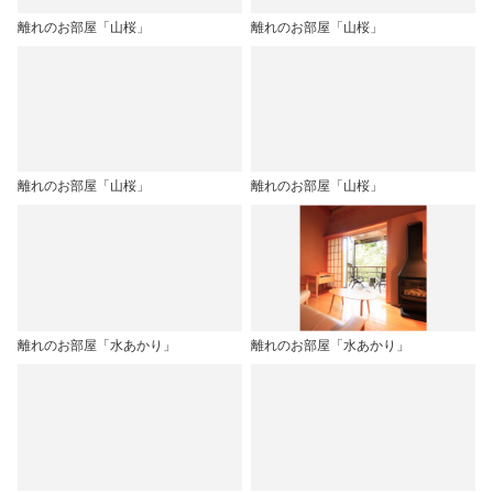
離れのお部屋「山桜」
離れのお部屋「山桜」
離れのお部屋「山桜」
離れのお部屋「山桜」
離れのお部屋「水あかり」
離れのお部屋「水あかり」