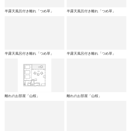
半露天風呂付き離れ「つめ草」
半露天風呂付き離れ「つめ草」
半露天風呂付き離れ「つめ草」
半露天風呂付き離れ「つめ草」
離れのお部屋「山桜」
離れのお部屋「山桜」