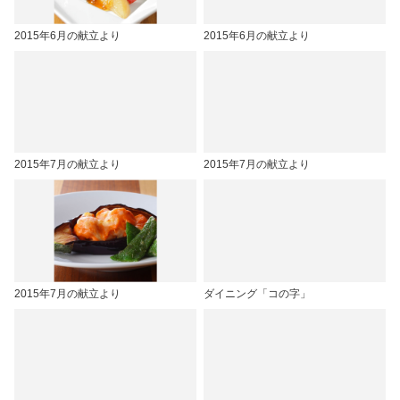
2015年6月の献立より
2015年6月の献立より
2015年7月の献立より
2015年7月の献立より
2015年7月の献立より
ダイニング「コの字」