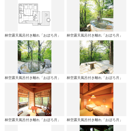
林空露天風呂付き離れ「おぼろ月」
林空露天風呂付き離れ「おぼろ月」
林空露天風呂付き離れ「おぼろ月」
林空露天風呂付き離れ「おぼろ月」
林空露天風呂付き離れ「おぼろ月」
林空露天風呂付き離れ「おぼろ月」