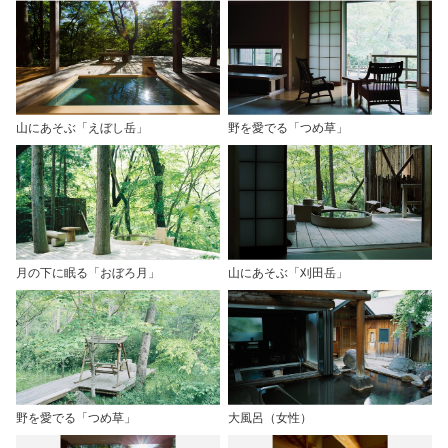
山にあそぶ「えぼし岳」
野を愛でる「つめ草」
月の下に眠る「おぼろ月」
山にあそぶ「刈田岳」
野を愛でる「つめ草」
大風呂（女性）