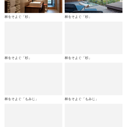
林をそよぐ「杉」
林をそよぐ「杉」
林をそよぐ「杉」
林をそよぐ「杉」
林をそよぐ「もみじ」
林をそよぐ「もみじ」