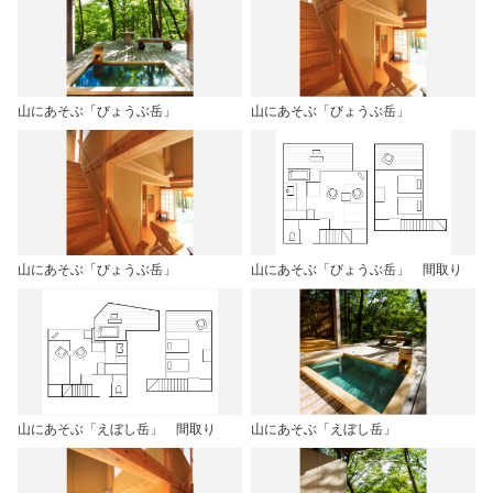
山にあそぶ「びょうぶ岳」
山にあそぶ「びょうぶ岳」
山にあそぶ「びょうぶ岳」
山にあそぶ「びょうぶ岳」 間取り
山にあそぶ「えぼし岳」 間取り
山にあそぶ「えぼし岳」