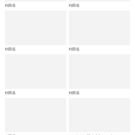
刈田岳
刈田岳
刈田岳
刈田岳
刈田岳
刈田岳