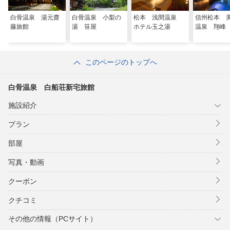
白骨温泉 湯元齋
白骨温泉 小梨の
松本 浅間温泉
信州松本 
藤旅館
湯 笹屋
ホテル玉之湯
温泉 翔峰
このページのトップへ
白骨温泉 白船荘新宅旅館
施設紹介
プラン
部屋
写真・動画
クーポン
クチコミ
その他の情報（PCサイト）