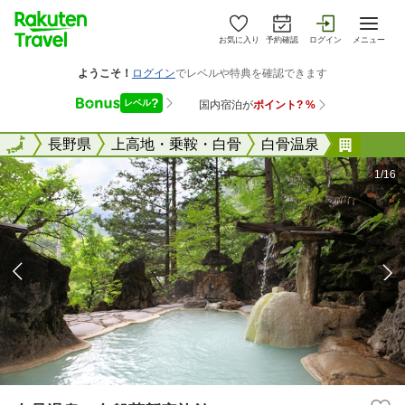
お気に入り
予約確認
ログイン
メニュー
全国
全国
長野県
上高地・乗鞍・白骨
白骨温泉
白骨温
1/16