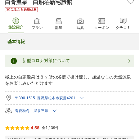
白骨温泉 白船荘新宅旅館
施設紹介
プラン
部屋
写真
クーポン
クチコミ
基本情報
新型コロナ対策について
極上の自家源泉は８ヶ所の浴槽で掛け流し、加温なしの天然源泉
をお楽しみいただけます
〒390-1515 長野県松本市安曇4201
春夏秋冬 温泉三昧
4.58
全1,139件