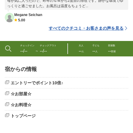
母が気に入ったので、昨年のＧＷから2度目の滞在です。静かな環境でゆ
っくりと過ごせました。お風呂は温度もちょうど...
Megane Seichan
5.00
すべてのクチコミ・お客さまの声を見る
チェックイン
チェックアウト
大人
子ども
部屋数
--/--
--/--
--
--
--
〜
人
人
部屋
宿からの情報
エントリーでポイント10倍♪
☆お部屋☆
☆お料理☆
トップページ