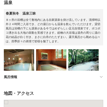
温泉
春夏秋冬 温泉三昧
８ヶ所の浴槽は全て敷地内にある自家源泉を掛け流しています。清掃時以
外２４時間ご入浴でき、どの湯口からも温泉を飲んでいただけます。貸切
風呂は浴槽の下にも源泉がある今ではめずらしい足元自墳泉です。ボコボ
コ湧き出る大地の鼓動を実感できます。総檜の大浴場は湯舟の周りに湯の
花の結晶が白く付き、まさに白舟のたたずまい。露天風呂から眺める山々
は、四季折々の表情で皆様を魅了します。
風呂情報
地図・アクセス