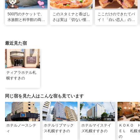
500円のチケットで、
このスタミナと香ばし
ここだけのできたてパ
水族館と科学館の両方
さは実は「切ない憧
イ！「白い恋人」の石
入れる！？お得感満載
れ」だった…！北海道
屋製菓直営初のオープ
の超穴場スポット！
グルメ「豚丼」のヒミ
ンキッチンが函館に
ツ
最近見た宿
ティアラホテル札
幌すすきの
同じ宿を見た人はこんな宿も見ています
ホテルノースシテ
ホテルリブマック
ホテルマイステイ
ＫＯＫＯ 
ィ
ス札幌すすきの
ズ札幌すすきの
ＥＬ 札幌
の