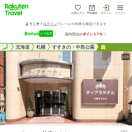
お気に入り
予約確認
ログイン
メニュー
全国
全国
北海道
札幌
すすきの・中島公園
ティアラホ
1/16