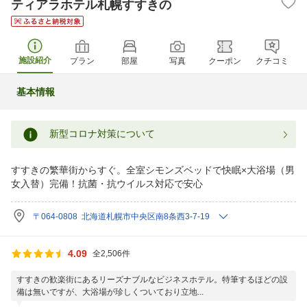
ティアラホテル札幌すすきの
施設紹介
プラン
部屋
写真
クーポン
クチコミ
基本情報
新型コロナ対策について
すすきの繁華街からすぐ。全室シモンズベッドで快眠×大浴場（男
女入替）完備！抗菌・抗ウイルス対応で安心
〒064-0808 北海道札幌市中央区南8条西3-7-19
4.09
全2,506件
すすきの歓楽街にあるリーズナブルなビジネスホテル。特筆するほどの設
備は無いですが、大浴場が珍しくついており立地...