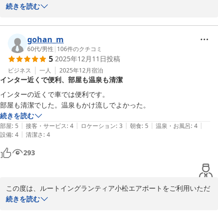
きまして、誠にありがとうございます。

続きを読む
天然温泉で日頃のお疲れを癒し、快適にお過ごしいただけたこと、
大変嬉しく思います。

gohan_m
60代
/
男性
|
106
件のクチコミ
5
2025年12月11日
投稿
お客様からの温かいお言葉は、私どもにとって何よりの励みとなり
ます。今後も皆様に快適なご滞在を提供できるよう、一層のサービ
ビジネス
一人
2025年12月
宿泊
インター近くで便利、部屋も温泉も清潔
ス向上に努めてまいる所存でございます。

インターの近くで車では便利です。

またのお越しを心よりお待ち申し上げております。

部屋も清潔でした。温泉もかけ流しでよかった。
続きを読む
フロント　陳
|
|
|
|
|
部屋
:
5
接客・サービス
:
4
ロケーション
:
3
朝食
:
5
温泉・お風呂
:
4
|
設備
:
4
清潔さ
:
4
小松天然温泉ルートイングランティア小松エアポート
293
2025-12-31
この度は、ルートイングランティア小松エアポートをご利用いただ
きまして、誠にありがとうございます。

続きを読む