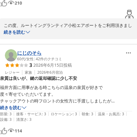
210
2026-06-03
この度、ルートイングランティア小松エアポートをご利用頂きまし
て、誠にありがとうございます。

続きを読む
当館の温泉施設をご満足頂けた様子で、大変嬉しく思います。

こちらの天然温泉は冷え性や疲労回復などの効果がございます。

にじのそら
60代
/
女性
|
42
件のクチコミ
3
2026年6月15日
投稿
日帰り入浴も営業しておりますので、

ぜひ次回も当館のかけ流し温泉で心身ともにごゆっくりとお寛ぎく
レジャー
家族
2026年6月
宿泊
泉質は良いが、鍵の返却確認に少し不安
ださいませ。

福井方面に用事がある時こちらの温泉の泉質が好きで

またのお越しを心よりお待ちしております。

度々寄せていただいてます。

チャックアウトの時フロントの女性方に手渡ししましたが

フロント　陳
カード鍵が返却されたか

続きを読む
|
|
|
|
|
問い合わせの電話がありましたが

部屋
:
3
接客・サービス
:
3
ロケーション
:
3
朝食
:
3
温泉・お風呂
:
3
小松天然温泉ルートイングランティア小松エアポート
|
設備
:
3
清潔さ
:
3
その後確認できたのでしょうか

2026-05-28
114