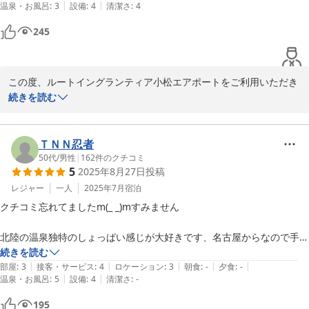
|
|
温泉・お風呂
:
3
設備
:
4
清潔さ
:
4
フロント　陳
245
小松天然温泉ルートイングランティア小松エアポート
2025-12-16
この度、ルートイングランティア小松エアポートをご利用いただき
まして、誠にありがとうございます。

続きを読む
ホテルでごゆっくりお食事をお楽しみいただけているとのこと、大
変嬉しく存じます。お食事にもご満足いただけているとのお言葉
ＴＮＮ忍者
は、調理スタッフにとっても大きな励みになります。

50代
/
男性
|
162
件のクチコミ
5
2025年8月27日
投稿
また、朝食につきましての率直なご感想もありがとうございます。
レジャー
一人
2025年7月
宿泊
メニューのバリエーションや地域の食材を取り入れるなど、より一
クチコミ忘れてましたm(_ _)mすみません

層ご満足いただける内容を目指して工夫を重ねてまいります。

北陸の温泉独特のしょっぱい感じが大好きです、名古屋からなので手前
今後とも、ご夫婦でのご旅行の定番としてお選びいただけましたら
のあ〇ら温泉に交通費的には負けますが

続きを読む
幸いでございます。またのお越しを心よりお待ち申し上げておりま
|
|
|
|
|
それを押しても来たい温泉です。

部屋
:
3
接客・サービス
:
4
ロケーション
:
3
朝食
:
-
夕食
:
-
す。

|
|
温泉・お風呂
:
5
設備
:
4
清潔さ
:
-
ルートインのグランディアは飛騨ともにお気に入りです。
195