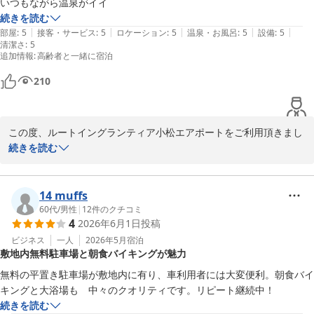
いつもながら温泉がイイ
また当ホテルをご利用頂けます様、スタッフ一同、心よりお待ち申
続きを読む
し上げております。

|
|
|
|
|
部屋
:
5
接客・サービス
:
5
ロケーション
:
5
温泉・お風呂
:
5
設備
:
5
清潔さ
:
5
追加情報
:
高齢者と一緒に宿泊
陳
210
小松天然温泉ルートイングランティア小松エアポート
2026-05-08
この度、ルートイングランティア小松エアポートをご利用頂きまし
て、誠にありがとうございます。

続きを読む
当館の温泉施設をご満足頂けた様子で、大変嬉しく思います。

こちらの天然温泉は冷え性や疲労回復などの効果がございます。

14 muffs
60代
/
男性
|
12
件のクチコミ
4
2026年6月1日
投稿
日帰り入浴も営業しておりますので、

近隣に来られた際には、是非お立ち寄りくださり、ゆっくりとお寛
ビジネス
一人
2026年5月
宿泊
敷地内無料駐車場と朝食バイキングが魅力
ぎくださいませ。

無料の平置き駐車場が敷地内に有り、車利用者には大変便利。朝食バイ
またのお越しを心よりお待ちしております。

キングと大浴場も　中々のクオリティです。リピート継続中！
続きを読む