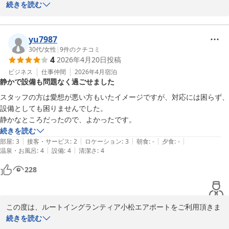
て、誠にありがとうございます。

続きを読む
ホテルの近隣に飲食店が少なく、お探しするのに大変ご不便をおか
けしてしまい、申し訳ございません。

yu7987
フロントで小松駅周辺の飲食店をご案内も致しますので、ぜひお声
30代
/
女性
|
9
件のクチコミ
4
2026年4月20日
投稿
かけ下さい。

ビジネス
仕事仲間
2026年4月
宿泊
静かで設備も問題なく過ごせました
温泉や朝食をご満足いただけたご様子で、大変嬉しく思います。

お子様にもたくさん召し上がりいただき、暖かいお言葉がスタッフ
スタッフの方は愛想が悪い方もいたイメージですが、対応には困らず、
にとっても大きな励みになっております。

設備としても困りませんでした。

静かなところだったので、よかったです。
スタッフ一同、引き続きサービスの向上を努めて参ります。

続きを読む
またのご利用をお待ちしております。

|
|
|
|
|
部屋
:
3
接客・サービス
:
2
ロケーション
:
3
朝食
:
-
夕食
:
-
|
|
温泉・お風呂
:
4
設備
:
4
清潔さ
:
4
フロント　陳
228
小松天然温泉ルートイングランティア小松エアポート
2026-02-24
この度は、ルートイングランティア小松エアポートをご利用頂きま
して、誠にありがとうございます。

続きを読む