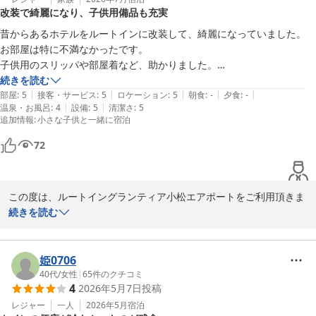
改装で綺麗になり、子供用備品も充実
この度は貴重なご意見をお寄せいただき、重ねて御礼申し上げま
昔からあるホテルをルートインに改装して、綺麗になっていました。

す。またのご利用を心よりお待ちしております。

お部屋は特に不満なかったです。

子供用のスリッパや部屋着など、助かりました。

陳
ちなみにお部屋に500mlのペットボトルの水は置いてありません。

続きを読む
|
|
|
|
|
部屋
:
5
接客・サービス
:
5
ロケーション
:
5
朝食
:
-
夕食
:
-
小松天然温泉ルートイングランティア小松エアポート
|
|
温泉・お風呂
:
4
設備
:
5
清潔さ
:
5
温泉の熱さは好みが分かれると思います。

2026-05-15
追加情報
:
小さな子供と一緒に宿泊
源泉掛け流しで43度くらいはあるので、私のような熱いお風呂が好き
な人には良いですが、夫は熱くて全く入れなかったと言ってました。子
72
供も入れていませんでした。

高速の下り口からすぐで、フロントの方の印象も良かったので、小松に
この度は、ルートイングランティア小松エアポートをご利用頂きま
立ち寄るときにはまた利用させてもらいます。

して誠にありがとうございます。

続きを読む
ありがとうございました。
温泉が熱さで家族の方にご不便をおかけてしまい、大変申し訳ござ
いませんでした。熱いお風呂がお好きなお客様にはご好評をいただ
姫0706
く一方で、小さなお子様や熱めのお湯が苦手なお客様にも配慮でき
40代
/
女性
|
65
件のクチコミ
4
2026年5月7日
投稿
るよう、今後のご案内方法の工夫を検討してまいります。貴重なご
意見をいただき、ありがとうございました。

レジャー
一人
2026年5月
宿泊