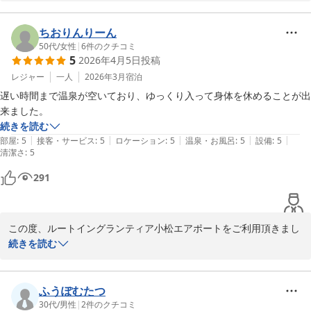
一部スタッフの接客態度お客様にご不快な思いをさせてしまい、深
くお詫び申し上げます。

ちおりんりーん
お客様に常に気持ち良くご利用いただけるよう、全スタッフの接客
50代
/
女性
|
6
件のクチコミ
5
2026年4月5日
投稿
応対に関しまして、改めて指導を徹底し、笑顔と温かいおもてなし
の向上に努めてまいる所存でございます。

レジャー
一人
2026年3月
宿泊
遅い時間まで温泉が空いており、ゆっくり入って身体を休めることが出
この度のご滞在が、お客様にとってまたご利用いただけるご縁とな
来ました。
りますよう、スタッフ一同、より一層精進してまいります。

続きを読む
|
|
|
|
|
部屋
:
5
接客・サービス
:
5
ロケーション
:
5
温泉・お風呂
:
5
設備
:
5
清潔さ
陳
:
5
小松天然温泉ルートイングランティア小松エアポート
291
2026-04-23
この度、ルートイングランティア小松エアポートをご利用頂きまし
て、誠にありがとうございます。

続きを読む
温泉をご満足頂けた様子で、大変嬉しく思います。

当館の天然温泉は冷え性や疲労回復などの効果がございます。

ふうぽむたつ
近隣に来られた際には、是非お立ち寄りくださいませ。

30代
/
男性
|
2
件のクチコミ