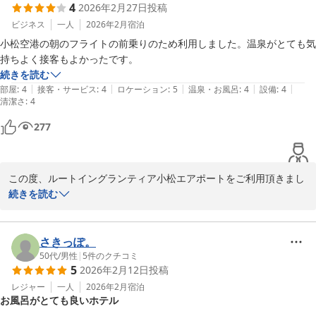
4
2026年2月27日
投稿
またのご利用をお待ちしております。

ビジネス
一人
2026年2月
宿泊
小松空港の朝のフライトの前乗りのため利用しました。温泉がとても気
フロント　陳
持ちよく接客もよかったです。
続きを読む
小松天然温泉ルートイングランティア小松エアポート
|
|
|
|
|
部屋
:
4
接客・サービス
:
4
ロケーション
:
5
温泉・お風呂
:
4
設備
:
4
2026-04-07
清潔さ
:
4
277
この度、ルートイングランティア小松エアポートをご利用頂きまし
て、誠にありがとうございます。

続きを読む
温泉をご満足頂けた様子で、大変嬉しく思います。

当館の天然温泉は冷え性や疲労回復などの効果がございます。

さきっぽ。
日帰り入浴も営業しておりますので、

50代
/
男性
|
5
件のクチコミ
5
2026年2月12日
投稿
近隣に来られた際には、是非お立ち寄りくださいませ。

レジャー
一人
2026年2月
宿泊
お風呂がとても良いホテル
スタッフ一同、引き続きサービスの向上を努めて参ります。
