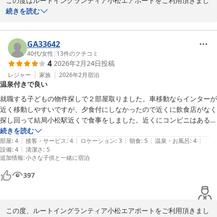
間・ご不安を与えることのないよう、スタッフへの指導・業務フロ
この度はルートイングランティア小松エアポートをご利用頂きまし
ーの見直しを徹底してまいります。

て、誠にありがとうございます。

続きを読む
引き続き、お客様に安心してご利用いただけるホテルづくりに努め
当ホテルは小松空港や小松インターチェンジにも近く、お車や飛行
てまいります。

機でご移動されるお客様には便利な立地となっております。

GA33642
ぜひまたのご利用お待ちしております。

40代
/
女性
|
13
件のクチコミ
4
2026年2月24日
投稿
設備面での不備にご指摘を頂き誠に申し訳ございません。貴重なご
陳
意見を真摯に受止め、本館設備の修繕や浴場メンテナンスの強化を
レジャー
家族
2026年2月
宿泊
温泉付きで良い
進めてまいります。

小松天然温泉ルートイングランティア小松エアポート
就職する子どもの物件探しで２部屋取りました。車移動ならインターが
2026-06-17
今後ともより快適なご滞在をご提供できるよう努めてまいります。

近く移動しやすいですが、夕食付にしなかったので近くに飲食店がなく
またのご利用をスタッフ一同心よりお待ちしております。

探し回って結局小松駅近くで食事をしました。近くにコンビニはあるの
で何も食べられないことはないです。

続きを読む
陳
|
|
|
|
|
温泉付きだったので、足を伸ばしてゆっくりお風呂に入れたのは良かっ
部屋
:
4
接客・サービス
:
4
ロケーション
:
3
朝食
:
5
温泉・お風呂
:
4
|
設備
:
4
清潔さ
:
5
たです。朝・夕しっかり浸かって疲れがとれました。朝食も種類が多
小松天然温泉ルートイングランティア小松エアポート
追加情報
:
小さな子供と一緒に宿泊
く、お米が美味しかったので色々食べ過ぎてしまいました。小学生の息
2026-06-08
子も普段以上にご飯食べていました。

397
部屋も清潔感があり、必要なものがコンパクトにまとめられていて窮屈
な感じはなく快適でした。
この度、ルートイングランティア小松エアポートをご利用頂きまし