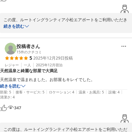
ルートイングランティア小松エアポート

陳
小松天然温泉ルートイングランティア小松エアポート
この度、ルートイングランティア小松エアポートをご利用いただき
2025-11-20
まして、誠に有難うございます。

続きを読む
北陸の独特な温泉質をご満喫いただけたご様子、大変嬉しく拝読い
たしました。名古屋からのご移動にもかかわらず、当ホテルにご来
投稿者さん
館いただけたことは、私どもにとって何よりの喜びでございます。

15
件のクチコミ
5
2025年12月29日
投稿
お客様にご満足いただける施設やサービスを提供できますよう、日
レジャー
一人
2025年12月
宿泊
天然温泉と綺麗な部屋で大満足
頃より従業員一同努めていきたいと思います。

天然温泉で温まれました。お部屋もキレイでした。
ルートイングランティア小松エアポート

続きを読む
|
|
|
|
|
部屋
:
5
接客・サービス
:
5
ロケーション
:
4
温泉・お風呂
:
5
設備
:
4
清潔さ
:
4
2025-08-28
347
この度は、ルートイングランティア小松エアポートをご利用いただ