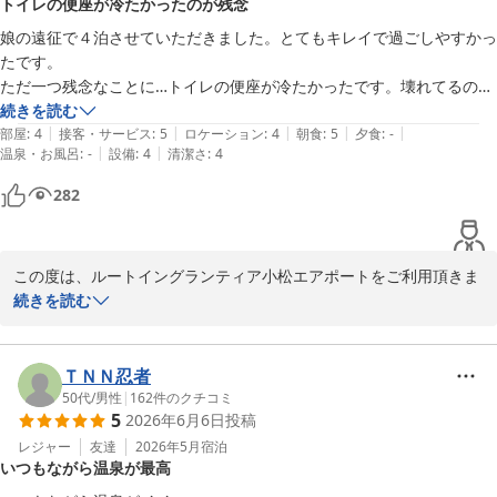
トイレの便座が冷たかったのが残念
日帰り入浴も営業しております。

娘の遠征で４泊させていただきました。とてもキレイで過ごしやすかっ
小松市へお越しの際に、ぜひお立ち寄りくださいませ。

たです。

またのご利用お待ちしております。

ただ一つ残念なことに…トイレの便座が冷たかったです。壊れてるの
か？座るたびにヒヤッとしました。部屋は狭めでしたが、1人なので快
続きを読む
陳
|
|
|
|
|
適に過ごせました。
部屋
:
4
接客・サービス
:
5
ロケーション
:
4
朝食
:
5
夕食
:
-
|
|
温泉・お風呂
:
-
設備
:
4
清潔さ
:
4
小松天然温泉ルートイングランティア小松エアポート
282
2026-07-22
この度は、ルートイングランティア小松エアポートをご利用頂きま
して、誠にありがとうございます。

続きを読む
トイレの便座が冷たかったとのことで、大変申し訳ございませんで
した。お客様に安心して快適な時間を提供すべきところ、このよう
ＴＮＮ忍者
なご指摘をいただき、誠に遺憾でございます。

50代
/
男性
|
162
件のクチコミ
5
2026年6月6日
投稿
お客様に一層快適にお過ごしいただけるよう、清掃や設備管理体制
レジャー
友達
2026年5月
宿泊
いつもながら温泉が最高
の強化を図り、サービス向上に努めてまいる所存でございます。
