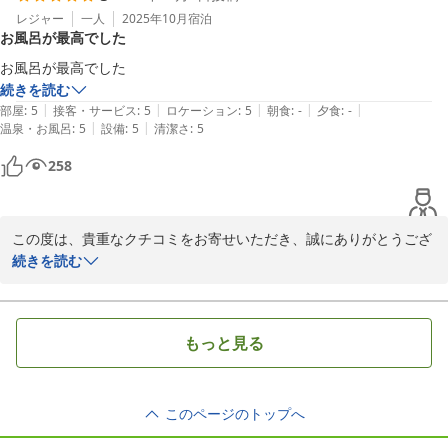
またお近くへお越しの際は、ぜひ当ホテルをご利用くださいませ。
レジャー
一人
2025年10月
宿泊
お風呂が最高でした
心よりお待ち申し上げております。

お風呂が最高でした
ルートイングランティア小松エアポート

続きを読む
フロント　陳
|
|
|
|
|
部屋
:
5
接客・サービス
:
5
ロケーション
:
5
朝食
:
-
夕食
:
-
|
|
温泉・お風呂
:
5
設備
:
5
清潔さ
:
5
小松天然温泉ルートイングランティア小松エアポート
258
2025-12-11
この度は、貴重なクチコミをお寄せいただき、誠にありがとうござ
います。

続きを読む
当ホテルの大浴場にご満足いただけたとのこと、大変光栄でござい
ます。お客様に快適にお過ごしいただけたご様子を伺い、私ども従
もっと見る
業員一同、大変嬉しく、今後の業務の大きな励みとなります。

これからも皆様に心ゆくまでおくつろぎいただけるよう、清潔で快
このページのトップへ
適な大浴場の維持に努めてまいります。
