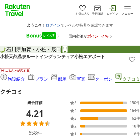
お気に入り
予約確認
ログイン
メニュー
石川県
加賀・小松・辰口
小松天然温泉ルートイングランティア小松エアポート
ふるさと納税対象
施設紹介
プラン
部屋
写真
クーポン
クチコミ
クチコミ
総合評価
5
150
件
4.21
4
164
件
3
62
件
2
18
件
658
件
1
8
件