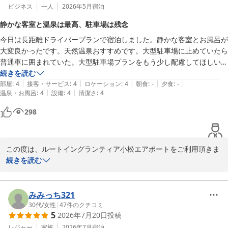
ビジネス
一人
2026年5月
宿泊
静かな客室と温泉は最高、駐車場は残念
今日は長距離ドライバープランで宿泊しました。静かな客室とお風呂が
大変良かったです。天然温泉おすすめです。大型駐車場に止めていたら 
普通車に囲まれていた。大型駐車場プランをもう少し配慮してほしいで
す
続きを読む
|
|
|
|
|
部屋
:
4
接客・サービス
:
4
ロケーション
:
4
朝食
:
-
夕食
:
-
|
|
温泉・お風呂
:
4
設備
:
4
清潔さ
:
4
298
この度は、ルートイングランティア小松エアポートをご利用頂きま
して、誠にありがとうございました。

続きを読む
大型駐車場での駐車スペースに関しまして、ご不便をおかけしまし
たこと、心よりお詫び申し上げます。

みみっち321
30代
/
女性
|
47
件のクチコミ
5
2026年7月20日
投稿
駐車スペースの管理や誘導方法について、早急に見直しと改善を図
ってまいります。

レジャー
家族
2026年7月
宿泊