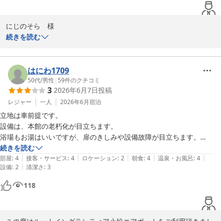
にじのそら　様

続きを読む
いつもルートイングランティア小松エアポートを、ご利用頂きまし
て誠にありがとうございました。

はにわ1709
チェックアウト時のカード鍵の返却確認につきまして、ご不安とご
50代
/
男性
|
59
件のクチコミ
3
2026年6月7日
投稿
不快をおかけしてしまいましたことを、深くお詫び申し上げます。

レジャー
一人
2026年6月
宿泊
フロントスタッフがお客様から直接お受け取りしたにもかかわら
立地は車前提です。

ず、その後確認のお電話を差し上げてしまいましたことは、私ども
設備は、本館の老朽化が目立ちます。

の鍵管理・受け渡しの確認不足によるものでございます。スムーズ
浴場もお湯はいいですが、扉のきしみや設備故障が目立ちます。

なチェックアウトの中で、余計なご心配をおかけしたことを大変申
ただ清掃は行き届いていますので、不快感などはありません。

続きを読む
し訳なく存じます。

|
|
|
|
|
別館は、築が新しく、こちらは綺麗です。

部屋
:
4
接客・サービス
:
4
ロケーション
:
2
朝食
:
4
温泉・お風呂
:
4
|
設備
:
2
清潔さ
:
3
朝食は品数が他のルートインより多い印象です。
なお、カード鍵につきましては、その後無事に確認が取れておりま
118
すので、どうぞご安心いただけますと幸いです。

今後は、鍵返却時の確認をその場で確実に行い、お客様に二度手