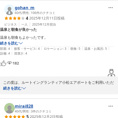
お部屋の清潔さに加え、当館自慢のかけ流し温泉をお褒めください
まして、心より御礼申し上げます。かけ流しの湯をご堪能いただけ
gohan_m
た様子を拝見し、大変うれしく思います。

60代
/
男性
|
106
件のクチコミ
4
2025年12月11日
投稿
またお近くへお越しの際には、ぜひ当ホテルをご用命くださいます
ビジネス
一人
2025年12月
宿泊
温泉と朝食が良かった
ようお願い申し上げます。

温泉も朝食もよかったです。
ルートイングランティア小松エアポート

続きを読む
フロント　陳
|
|
|
|
|
部屋
:
4
接客・サービス
:
4
ロケーション
:
3
朝食
:
5
温泉・お風呂
:
5
|
設備
:
4
清潔さ
:
4
小松天然温泉ルートイングランティア小松エアポート
182
2025-12-11
この度は、ルートイングランティア小松エアポートをご利用いただ
きまして、誠にありがとうございます。

続きを読む
温泉でお寛ぎいただき、ご朝食もご満足いただけたご様子を伺い、
スタッフ一同の大きな励みとなります。今後もより快適にお過ごし
mirai828
いただけるよう、サービスの向上に努めてまいります。

40代
/
男性
|
3
件のクチコミ
5
2025年12月2日
投稿