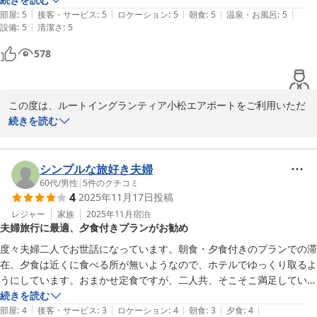
|
|
|
|
|
ソファ（ひとり用）があり、PC作業も捗ります。ただ、温泉のある本
部屋
:
5
接客・サービス
:
5
ロケーション
:
5
朝食
:
5
温泉・お風呂
:
5
フロントデスク　陳
|
設備
:
5
清潔さ
:
5
館との間が屋外通路なので、湯冷めしないように気をつけてください。

朝食は普通に美味しかったです。コーヒーが部屋に持ち帰れるとなおい
小松天然温泉ルートイングランティア小松エアポート
578
いですね。

2026-02-12
ともかくも、温泉のおかげか、かさかさだった指先がしっとりしました
し、肩の凝りもほぐれましたので、また、疲れたら利用したいです。な
この度は、ルートイングランティア小松エアポートをご利用いただ
お、周辺に飲食店などはありませんが、車で来る場合は、地元スーパー
きまして、誠にありがとうございます。

続きを読む
「マルエー」や、少し足を伸ばして道の駅木場潟あたりで、地元のお惣
菜を仕込むのも楽しいですよ。
ごゆっくり長湯を楽しまれ、また大浴場付の宿泊施設を数多くご利
用された中で、ご評価いただけたことは、スタッフ一同の大きな励
シンプルな旅好き夫婦
みとなっております。

60代
/
男性
|
5
件のクチコミ
4
2025年11月17日
投稿
新館から本館へと続く屋外通路につきましては、季節や温度差でご
不便をおかけする場合がございますので、今後はさらなる快適性向
レジャー
家族
2025年11月
宿泊
夫婦旅行に最適、夕食付きプランがお勧め
上に向けて対策を検討してまいります。

さらに、当ホテル周辺の飲食店が少ない中、地元のお店など貴重な
度々夫婦二人でお世話になっています。朝食・夕食付きのプランでの滞
情報を提供頂き、感謝申し上げます。

在。夕食は近くに食べる所が無いようなので、ホテルでゆっくり取るよ
今後もお客様の声を大切にし、快適で心安らぐひとときをお届けで
うにしています。おまかせ定食ですが、二人共、そこそこ満足していま
きるよう努めてまいります。

続きを読む
またのご利用お待ちしております。

|
|
|
|
|
部屋
:
4
接客・サービス
:
3
ロケーション
:
4
朝食
:
3
夕食
:
4