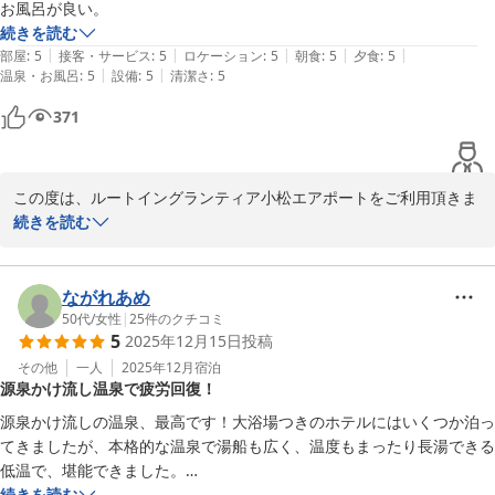
またのご利用をお待ちしております。

お風呂が良い。
続きを読む
フロント　陳
|
|
|
|
|
部屋
:
5
接客・サービス
:
5
ロケーション
:
5
朝食
:
5
夕食
:
5
|
|
温泉・お風呂
:
5
設備
:
5
清潔さ
:
5
小松天然温泉ルートイングランティア小松エアポート
371
2026-03-02
この度は、ルートイングランティア小松エアポートをご利用頂きま
して、誠にありがとうございます。

続きを読む
当館の温泉施設をご満足いただけたご様子で、大変嬉しく思いま
す。

ながれあめ
50代
/
女性
|
25
件のクチコミ
5
2025年12月15日
投稿
こちら「あたかの湯」はナトリウム塩化物泉であり、冷え性や疲労
回復などに効果がございます。日頃のお疲れを癒したいお客様に
その他
一人
2025年12月
宿泊
源泉かけ流し温泉で疲労回復！
は、心身ともに温まる至福のひとときをお過ごしいただけることと
存じます。

源泉かけ流しの温泉、最高です！大浴場つきのホテルにはいくつか泊っ
てきましたが、本格的な温泉で湯船も広く、温度もまったり長湯できる
ご機会がございましたら、ぜひ当ホテルへお運びくださいませ。お
低温で、堪能できました。

客様のまたのご利用を、心よりお待ち申し上げております。

部屋はビズコート（新館）でした。コンパクトな部屋ですが、デスクと
続きを読む