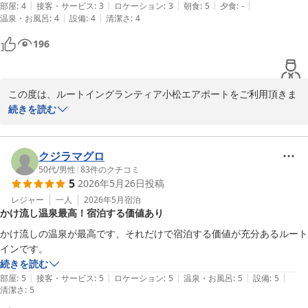
フロント　陳
|
|
|
|
|
部屋
:
4
接客・サービス
:
3
ロケーション
:
3
朝食
:
5
夕食
:
-
|
|
温泉・お風呂
:
4
設備
:
4
清潔さ
:
4
小松天然温泉ルートイングランティア小松エアポート
196
2026-06-08
この度は、ルートイングランティア小松エアポートをご利用頂きま
して、誠にありがとうございます。

続きを読む
当ホテルに併設しております270台分の無料平置き駐車場が、お客
様の利便性向上につながりましたこと、大変嬉しく存じます。

クジラマグロ
また小松空港や小松インターチェンジにも近く、お車や飛行機でご
50代
/
男性
|
83
件のクチコミ
5
2026年5月26日
投稿
移動されるお客様には便利な立地となっており、多くの方にご好評
をいただいております。

レジャー
一人
2026年5月
宿泊
かけ流し温泉最高！宿泊する価値あり
今後もサービスの向上に努めて参ります。

かけ流しの温泉が最高です、それだけで宿泊する価値が充分あるルート
お客様のまたのお越しを心よりお待ちしております。

インです。
続きを読む
陳
|
|
|
|
|
部屋
:
5
接客・サービス
:
5
ロケーション
:
5
温泉・お風呂
:
5
設備
:
5
清潔さ
:
5
小松天然温泉ルートイングランティア小松エアポート