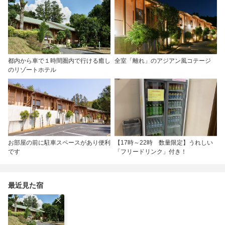
都内から車で１時間圏内で行ける癒し
全室「離れ」のアジアン風コテージ
のリゾートホテル
お部屋の前に駐車スペースがあり便利
【17時～22時 数量限定】うれしい
です
「フリードリンク」付き！
最近見た宿