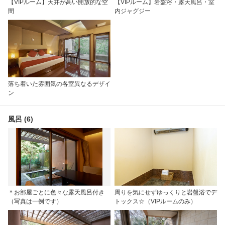
【VIPルーム】天井が高い開放的な空
【VIPルーム】岩盤浴・露天風呂・室
間
内ジャグジー
落ち着いた雰囲気の各室異なるデザイ
ン
風呂 (6)
＊お部屋ごとに色々な露天風呂付き
周りを気にせずゆっくりと岩盤浴でデ
（写真は一例です）
トックス☆（VIPルームのみ）