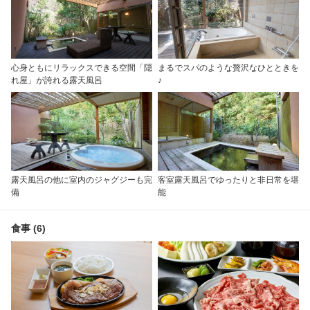
心身ともにリラックスできる空間「隠
まるでスパのような贅沢なひとときを
れ屋」が誇れる露天風呂
♪
露天風呂の他に室内のジャグジーも完
客室露天風呂でゆったりと非日常を堪
備
能
食事 (6)