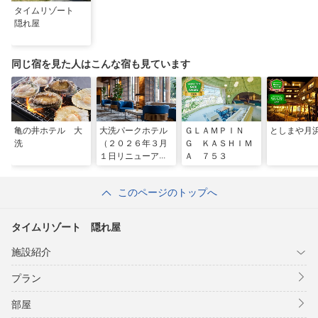
タイムリゾート
隠れ屋
同じ宿を見た人はこんな宿も見ています
亀の井ホテル 大
大洗パークホテル
ＧＬＡＭＰＩＮ
としまや月
洗
（２０２６年３月
Ｇ ＫＡＳＨＩＭ
１日リニューアル
Ａ ７５３
オープン）
このページのトップへ
タイムリゾート 隠れ屋
施設紹介
プラン
部屋