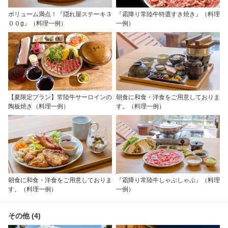
ボリューム満点！『隠れ屋ステーキ３
『霜降り常陸牛特選すき焼き』（料理
００g』（料理一例）
一例）
【夏限定プラン】常陸牛サーロインの
朝食に和食・洋食をご用意しておりま
陶板焼き（料理一例）
す。（料理一例）
朝食に和食・洋食をご用意しておりま
『霜降り常陸牛しゃぶしゃぶ』（料理
す。（料理一例）
一例）
その他 (4)