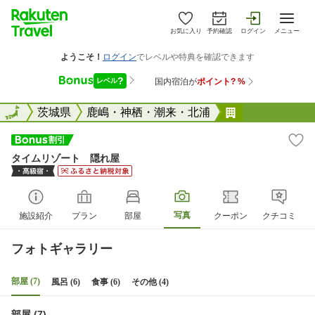
お気に入り
予約確認
ログイン
メニュー
全国
全国
茨城県
鹿嶋・神栖・潮来・北浦
タイムリゾー
タイムリゾート 隠れ屋
写真
施設紹介
プラン
部屋
クーポン
クチコミ
フォトギャラリー
部屋 (7)
風呂 (6)
食事 (6)
その他 (4)
部屋 (7)