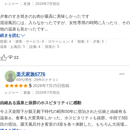
レジャー
友達
2026年7月
宿泊
夕食のすき焼きのお肉が最高に美味しかったです

混浴風呂には、入らなかったですが、女性専用の時間に入ったり、その
他の温泉も良かったです

朝食に納豆、鮭がないのが少し残念でしたが、スタッフの皆さん、とて
続きを読む
|
|
|
|
|
も良かったです

部屋
:
4
接客・サービス
:
4
ロケーション
:
4
朝食
:
3
夕食
:
5
|
|
温泉・お風呂
:
5
設備
:
4
清潔さ
:
5
ありがとうございました
22
楽天家族6776
60代
/
男性
|
29
件のクチコミ
5
2026年7月25日
投稿
レジャー
家族
2026年7月
宿泊
由緒ある温泉と抜群のホスピタリティに感動
今上天皇陛下が親王殿下時代の昭和50年に宿泊された伝統と由緒有る
温泉♨️。食事も大変美味しかった。ホスピタリティも抜群。今回で3回
目の宿泊。露天風呂付き客室の3室を各々体験した。もちろん大浴場、