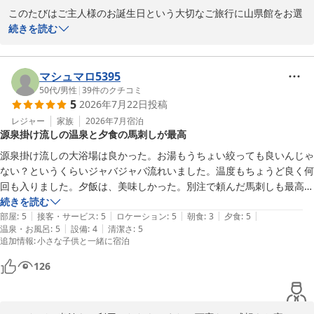
敵ですが(殆ど無いとは思いますが落ちたらと心配で布団をTVの方に寄
ぜひ再訪したいです。
このたびはご主人様のお誕生日という大切なご旅行に山県館をお選
せて寝ました)外してもいいのではとおもいました。無くても十分良い
びいただき、誠にありがとうございました。

続きを読む
お部屋だと思いますよ。次回は、いつも仕事で疲れてる娘夫婦を誘って
みようかしら。。
また、ご滞在のご様子を心温まるお言葉とともにお寄せいただき、
スタッフ一同大変嬉しく拝読いたしました。ご夫婦それぞれのお好
マシュマロ5395
きな時間を大切にされ、読書や湯めぐりを楽しみながら、ゆったり
50代
/
男性
|
39
件のクチコミ
5
2026年7月22日
投稿
としたひとときをお過ごしいただけたとのこと、何よりでございま
す。

レジャー
家族
2026年7月
宿泊
源泉掛け流しの温泉と夕食の馬刺しが最高
当館自慢の源泉かけ流しのぬる湯で日頃のお疲れや暑さによるだる
源泉掛け流しの大浴場は良かった。お湯もうちょい絞っても良いんじゃ
さが和らぎ、「帰宅後は体が軽くなっていました」とのお言葉をい
ない？というくらいジャバジャバ流れいました。温度もちょうど良く何
ただけたことは、私どもにとりましても大変嬉しく、温泉宿として
回も入りました。夕飯は、美味しかった。別注で頼んだ馬刺しも最高に
何よりの励みでございます。

美味しかった。朝ごはんは、私は大丈夫でしたが、子供は食が進みませ
続きを読む
|
|
|
|
|
んでした。あのメニューは子供は苦手だったようです。朝ごはん定番メ
部屋
:
5
接客・サービス
:
5
ロケーション
:
5
朝食
:
3
夕食
:
5
また、お部屋の石のお花の額につきまして、貴重なご意見をありが
|
|
温泉・お風呂
:
5
設備
:
4
清潔さ
:
5
ニューの納豆&温泉卵&味付け海苔是非お願いします。
追加情報
:
小さな子供と一緒に宿泊
とうございます。お客様に安心してお休みいただける空間づくりは
何より大切でございますので、いただいたご意見は今後の館内整備
126
の参考とさせていただきます。

「次回は娘様ご夫婦とご一緒に」とのお言葉も大変光栄に存じま