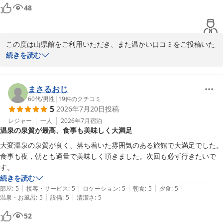
す。

48
一方で、朝食の焼魚につきましては、ご期待に沿えず申し訳ござい
ませんでした。いただいたご意見を真摯に受け止め、より美味しく
お召し上がりいただけるよう今後の参考とさせていただきます。

この度は山県館をご利用いただき、また温かい口コミをご投稿いた
だきまして誠にありがとうございます。

続きを読む
「来年のお正月旅行にはお母様を連れて」とのお言葉を頂戴し、大
変光栄に存じます。ぜひ次回はご家族皆様でお越しいただき、当館
「秘湯感が最高」とのお言葉を頂戴し、大変嬉しく拝読いたしまし
自慢の源泉掛け流し温泉と季節のお料理をお楽しみくださいませ。

た。当館ならではの自然に囲まれた静かな雰囲気や、源泉かけ流し
まさるおじ
の温泉をご満喫いただけたご様子に、スタッフ一同何よりの喜びを
60代
/
男性
|
19
件のクチコミ
5
2026年7月20日
投稿
またお会いできます日を、スタッフ一同心よりお待ちしておりま
感じております。

レジャー
一人
2026年7月
宿泊
温泉の泉質が最高、食事も美味しく大満足
また、お食事につきましてもご満足いただけたとのこと、調理スタ
川浦温泉 山県館
ッフにとって大きな励みとなります。

大変温泉の泉質が良く、落ち着いた雰囲気のある旅館で大満足でした。
2026-06-03
食事も夜，朝とも適量で美味しく頂きました。次回も必ず行きたいで
「何度でも泊まりたい」とのお言葉は、私どもにとって最高のお褒
す。
めの言葉です。これからも皆様に心からおくつろぎいただける宿を
続きを読む
目指し、より一層努めてまいります。

|
|
|
|
|
部屋
:
5
接客・サービス
:
5
ロケーション
:
5
朝食
:
5
夕食
:
5
|
|
温泉・お風呂
:
5
設備
:
5
清潔さ
:
5
またお会いできます日を、スタッフ一同心よりお待ちしておりま
52
す。ありがとうございました。