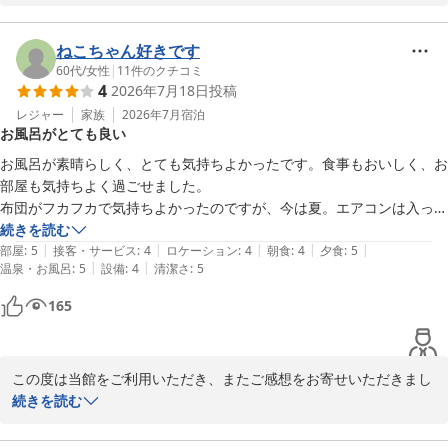
川浦温泉 山県館
しかしながら、お部屋へご案内した直後に虫の死骸が残っており、
2026-07-21
ご不快な思いと清掃へのご不安をお掛けしましたこと、深くお詫び
ねこちゃん好きです
申し上げます。本来であれば、お客様を気持ちよくお迎えすべきと
60代
/
女性
|
11
件のクチコミ
4
2026年7月18日
投稿
ころ、このようなことがあり誠に申し訳ございませんでした。

レジャー
家族
2026年7月
宿泊
お風呂がとても良い
自然に囲まれた環境のため、虫が入り込んでしまうこともございま
すが、だからこそ最終点検をより徹底し、お客様に安心してお過ご
お風呂が素晴らしく、とても気持ちよかったです。食事もおいしく、お
しいただけるよう清掃・確認体制の強化に努めてまいります。

部屋も気持ちよく過ごせました。

布団がフカフカで気持ちよかったのですが、今は夏。エアコンは入って
そのような中でも、「それ以外は毎年伺っていますが、特に不便な
いますが、布団を掛けると暑くて眠れず、掛けないと冷えてしまい…。

続きを読む
く過ごさせて頂きました」とのお言葉をいただき、変わらぬご愛顧
|
|
|
|
|
肌掛け布団のような薄いものが良いと思います。

部屋
:
5
接客・サービス
:
4
ロケーション
:
4
朝食
:
4
夕食
:
5
に心より感謝申し上げます。

|
|
温泉・お風呂
:
5
設備
:
4
清潔さ
:
5
165
次回お越しいただく際には、より快適にお過ごしいただけるようス
タッフ一同努めてまいります。またのお帰りを心よりお待ちしてお
この度は当館をご利用いただき、またご感想をお寄せいただきまし
川浦温泉 山県館
て誠にありがとうございます。

続きを読む
2026-07-21
温泉を「とても気持ちよかった」とお褒めいただき、大変嬉しく拝