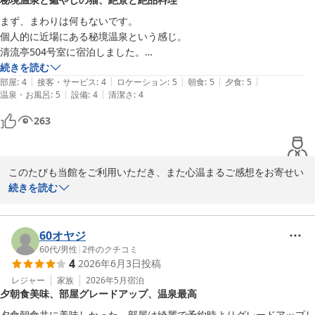
て大きな励みになります。お酒とともにゆったりとしたお食事の時
間をお過ごしいただけたご様子が伝わってまいりました。

まず、まわりは何もないです。

あいにくのお天気ではございましたが、「次は晴れた夜空を眺めな
個人的に近場にある秘境温泉という感じ。

がら」とのお言葉を頂戴し、ぜひ次回は満天の星空とともに露天風
清流亭504号室に宿泊しました。

呂をお楽しみいただければと願っております。季節や天候によって
最上階から渓谷を見下す景色が壮大で最高でした。

続きを読む
渓谷や空の表情も変わりますので、また違った魅力を感じていただ
|
|
|
|
|
写真撮るの忘れました。

部屋
:
4
接客・サービス
:
4
ロケーション
:
5
朝食
:
5
夕食
:
5
けることと思います。

|
|
温泉・お風呂
:
5
設備
:
4
清潔さ
:
4
猫がいました。確認できただけで5匹

改めまして、このたびのご来館に心より感謝申し上げます。お二人
賛否あると思いますが

263
にまたお会いできます日を、スタッフ一同楽しみにお待ちしており
足元に寄ってきてすりすりされたり

近くでゴロにゃんされます。

宿泊者目当てのあざとさ満載ですが

川浦温泉 山県館
このたびも当館をご利用いただき、また心温まるご感想をお寄せい
わかっていてもとても癒やされました。

2026-06-15
ただきまして誠にありがとうございます。

続きを読む
料理は山梨牛のすき焼の薄い霜降りの

お肉は持ち上げると自重で下半分が

清流亭504号室からご覧いただいた渓谷の景色や、当館自慢の源泉
切れて落ちてしまいます。

かけ流し温泉をご満喫いただけたご様子を大変嬉しく拝読いたしま
60オヤジ
口の中でとろけてなくなる感覚でした。

した。最上階ならではの眺望は、四季折々で異なる表情を見せてく
60代
/
男性
|
2
件のクチコミ
かなり柔らかい方だと思います。

4
2026年6月3日
投稿
れますので、ぜひまた違う季節の景色もお楽しみいただければ幸い
温泉は言わずとも最高です。

です。

レジャー
家族
2026年5月
宿泊
ここ数年、

夕朝食美味、部屋グレードアップ、温泉最高
毎年1回自身と親へのご褒美に来ています。

また、当館の猫たちにも温かいお言葉をありがとうございます。人
が、今年で三回目という方がいらっしゃいました。
夕食朝食共に美味しかった。部屋は綺麗で予約時よりグレードアップし