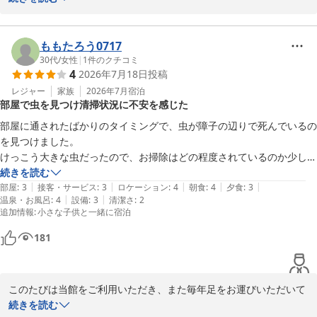
2026-07-30
「信玄公の隠し湯」に惹かれてお越しいただき、当館自慢の源泉か
け流し温泉を思っていた以上にご満喫いただけたとのこと、大変嬉
ももたろう0717
しく拝読いたしました。

30代
/
女性
|
1
件のクチコミ
4
2026年7月18日
投稿
特に岩風呂では、熱湯・普通湯・ぬる湯とお好みに合わせて湯巡り
レジャー
家族
2026年7月
宿泊
部屋で虫を見つけ清掃状況に不安を感じた
をお楽しみいただき、川のせせらぎを聞きながらゆったりとお過ご
しいただけたご様子が伝わり、私どもも大変嬉しく思っておりま
部屋に通されたばかりのタイミングで、虫が障子の辺りで死んでいるの
す。内湯や露天風呂も含め、温泉を存分にご堪能いただけたことは
を見つけました。

何よりでございます。

けっこう大きな虫だったので、お掃除はどの程度されているのか少し不
安に感じました。

続きを読む
また、お料理やスタッフの接客につきましてもお褒めのお言葉をい
|
|
|
|
|
それ以外は毎年伺っていますが、特に不便なく過ごさせて頂きました。
部屋
:
3
接客・サービス
:
3
ロケーション
:
4
朝食
:
4
夕食
:
3
ただき、誠にありがとうございます。いただいたお言葉は調理スタ
|
|
温泉・お風呂
:
4
設備
:
3
清潔さ
:
2
追加情報
:
小さな子供と一緒に宿泊
ッフ・接客スタッフ一同の大きな励みとなります。

181
これからも歴史ある湯宿ならではの趣と、清潔で快適な空間づく
り、心を込めたおもてなしに努めてまいります。

このたびは当館をご利用いただき、また毎年足をお運びいただいて
ぜひまたお疲れを癒しにお越しくださいませ。再びお会いできます
おりますこと、心より御礼申し上げます。

続きを読む
日を、スタッフ一同心よりお待ち申し上げております。