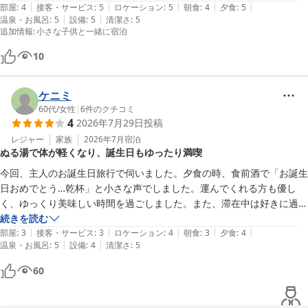
|
|
|
|
|
100％源泉掛け流しで、お湯もしっかり熱め。湯上がりにくつろげる畳
部屋
:
4
接客・サービス
:
5
ロケーション
:
5
朝食
:
4
夕食
:
5
お子様にも温泉を気に入っていただき、何度もご入浴されたとのお
|
|
温泉・お風呂
:
5
設備
:
5
清潔さ
:
5
の一角も、武田氏ゆかりの岩風呂も趣があり、歴史を感じる雰囲気がと
追加情報
:
小さな子供と一緒に宿泊
話にスタッフ一同大変嬉しくなりました。当館の温泉はお子様から
ても素敵でした。

ご年配の方までゆったりお楽しみいただける泉温が特徴でございま
10
す。

食事も大満足です。量・質ともに申し分なく、大変美味しくいただきま
した。

ケニミ
「次回は二泊してもっと温泉を楽しみたい」とのお言葉は、私ども
３年生で低学年を選択した為、足りるかなと心配していましたが、ボリ
60代
/
女性
|
6
件のクチコミ
にとって何よりの励みでございます。ぜひ次回は連泊で、よりゆっ
ュームがあり、また、美味しい！とエビフライやカニグラタンを頬張っ
4
2026年7月29日
投稿
たりとした時間をお過ごしくださいませ。

ていました。

レジャー
家族
2026年7月
宿泊
配膳してくださる皆さんとても優しく、親切にしていただきました。

ぬる湯で体が軽くなり、誕生日もゆったり満喫
またご家族皆様にお会いできます日を心よりお待ちしております。
今回、主人のお誕生日旅行で伺いました。夕食の時、食前酒で「お誕生
お部屋は清潔で広く、天井も高くて開放感がありました。建物も歴史を
川浦温泉 山県館
日おめでとう…乾杯」と小さな声でしました。運んでくれる方も優し
感じられるところも魅力的です。

2026-06-16
く、ゆっくり美味しい時間を過ごしました。また、滞在中は好きに過ご
そう。と決めていたので、私は好きな雑誌と本を持って行きました。た
続きを読む
離れの露天にあるシャワーは１つのため、大浴場で頭や体を洗った後に
|
|
|
|
|
くさんあるお風呂も、お互い好きな時間に行って、好きなだけ入り、あ
部屋
:
3
接客・サービス
:
3
ロケーション
:
4
朝食
:
3
夕食
:
4
行くのがいいかなと思いました。

|
|
温泉・お風呂
:
5
設備
:
4
清潔さ
:
5
とはダラダラ過ごしました。最近の暑さで熱気が溜まり、ダルさが続い
ていたのですが、山県館のぬる湯に浸かって熱が出せた気がします。帰
緑豊かで、蝉の鳴く声のみの静けさの中、とてもゆったり寛げました。

60
宅後体が軽くなっていました。嬉しいです。

あと、1つだけ。。壁の上の方に掛かっていた石でできたお花の額、素
家族みんなで「また来たいね」と話しています。次回は季節を変えて、