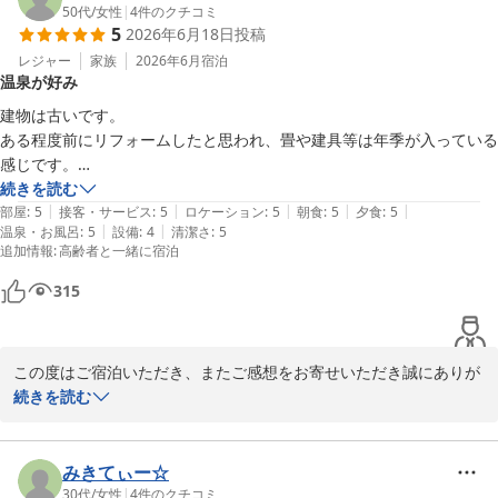
50代
/
女性
|
4
件のクチコミ
5
2026年6月18日
投稿
今回は21時間ステイプランをご利用いただき、ゆったりとした時間
をお過ごしいただけたご様子に安堵しております。当館自慢の源泉
レジャー
家族
2026年6月
宿泊
温泉が好み
かけ流しの温泉で、日頃のお疲れを少しでも癒していただけました
なら幸いでございます。

建物は古いです。

ある程度前にリフォームしたと思われ、畳や建具等は年季が入っている
また、お食事につきましても「丁寧に作られていて美味しかった」
感じです。

とのお言葉を頂戴し、料理長をはじめ調理スタッフにとって何より
トイレの便座はある程度新しい物だと思いました。

続きを読む
の励みとなります。

|
|
|
|
|
掃除はされているので、快適に過ごせました。

部屋
:
5
接客・サービス
:
5
ロケーション
:
5
朝食
:
5
夕食
:
5
|
|
温泉・お風呂
:
5
設備
:
4
清潔さ
:
5
接客やサービスも満足出来るもので、ゆっくりと休日を過ごす事が出来
追加情報
:
高齢者と一緒に宿泊
さらに、スタッフの笑顔や接客にも温かいお言葉をいただき、誠に
ました。

ありがとうございます。お客様からのお褒めの言葉は、私どもにと
個人的には、温泉が好みで設備の古さとか気にしないので、また訪れた
315
って大きな励みでございます。

い宿です。
これからも何度お越しいただいても「また来て良かった」と感じて
この度はご宿泊いただき、またご感想をお寄せいただき誠にありが
いただける宿を目指し、温泉・お料理・おもてなしに一層努めてま
とうございます。

続きを読む
いります。

当館自慢の温泉をお気に召していただけたとのこと、大変嬉しく拝
またお会いできます日を、スタッフ一同心よりお待ち申し上げてお
読いたしました。ゆっくりと休日のお時間をお過ごしいただけたこ
みきてぃー☆
ります。
とが、何より嬉しく思います。

30代
/
女性
|
4
件のクチコミ