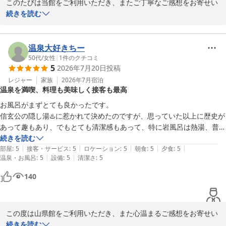
このたびは当館をご利用いただき、またご丁寧なご感想をお寄せい
す。ぜひ皆様で、豊富な湯量の温泉と四季折々の景色の中、ゆっく
ただきまして誠にありがとうございます。

続きを読む
りとした時間をお過ごしいただければ幸いです。

源泉掛け流しの温泉を何度もお楽しみいただけたとのこと、大変嬉
またお会いできます日を、スタッフ一同心よりお待ちしておりま
しく拝読いたしました。当館自慢の豊富な湯量と、ちょうど良い湯
温泉大好きちー
す。
加減をご満喫いただけたご様子が伝わり、何よりでございます。

50代
/
女性
|
1
件のクチコミ
川浦温泉 山県館
5
2026年7月20日
投稿
2026-07-30
また、ご夕食や別注でご注文いただいた馬刺しにつきましても「最
レジャー
家族
2026年7月
宿泊
温泉を満喫、料理も美味しく接客も最高
高に美味しかった」とのお言葉を頂戴し、料理長をはじめスタッフ
一同大変励みになります。

お風呂がまずとても良かったです。

信玄公の隠し湯♨️に惹かれて決めたのですが、思っていた以上に歴史が
一方で、ご朝食につきましては、お子様のお口に合わなかったとの
あって趣もあり、でもとても清潔感もあって、特に岩風呂は熱湯、普
こと、貴重なご意見をありがとうございます。納豆や温泉卵、味付
通、ぬる湯と3つに分かれていて、あつくなったら移動してゆっくり川
続きを読む
け海苔などの定番メニューにつきましては、今後の献立づくりの参
|
|
|
|
|
のせせらぎを聞きながら、ぬる湯につかってとのんびり入る事が出来ま
部屋
:
5
接客・サービス
:
5
ロケーション
:
5
朝食
:
5
夕食
:
5
考とさせていただき、幅広い年代のお客様にお楽しみいただけるお
|
|
温泉・お風呂
:
5
設備
:
5
清潔さ
:
5
した。

食事をご提供できるよう努めてまいります。

内湯にの大浴場や露天風呂のお湯も良くて、本当に温泉♨️を満喫出来ま
140
した。

ぜひまた季節を変えて、豊富な源泉と旬のお料理を楽しみにお越し
お料理も美味しくボリューミーで、宿の方もとても気持ちの良い接客で
くださいませ。スタッフ一同、心よりお待ちしております。
した。

この度は山県館をご利用いただき、また心温まるご感想をお寄せい
また疲れた時に是非癒されに行きたいと思いました。
川浦温泉 山県館
ただきまして誠にありがとうございます。

続きを読む