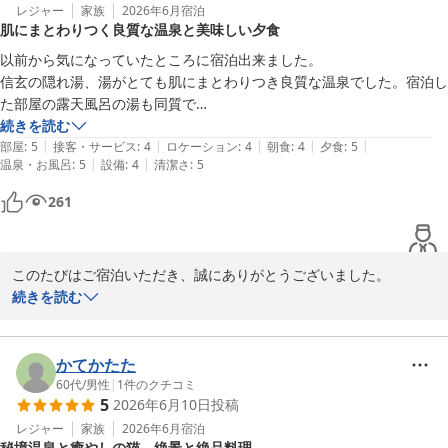
レジャー
家族
2026年6月
宿泊
肌にまとわりつく良質な温泉と美味しい夕食
また、お食事やスタッフの接客につきましてお褒めのお言葉を頂戴
し、心より感謝申し上げます。お客様に安心してお過ごしいただけ
以前から気になっていたところに宿泊出来ました。

るよう、温かみのあるおもてなしを心掛けておりますので、このよ
信玄の隠れ湯、湯がとても肌にまとわりつき良質な温泉でした。宿泊し
うなお言葉はスタッフ一同の大きな励みとなります。

た部屋の露天風呂の湯も同質で

長い時間浸かっても大丈夫な温度でした。最高。

続きを読む
これからも小さなお子様連れのお客様にも快適にお過ごしいただけ
|
|
|
|
|
夕食も美味しく酒もすすみながら完食出来ました。

部屋
:
5
接客・サービス
:
4
ロケーション
:
4
朝食
:
4
夕食
:
5
る宿を目指してまいります。またご家族皆様でお越しいただける日
|
|
温泉・お風呂
:
5
設備
:
4
清潔さ
:
5
高齢の私たちでも夕食時の御飯(釜飯)を完食したのは久しぶりです。

を、心よりお待ち申し上げております。
欲を言うと晴れた日に宿泊し夜空を眺めて風呂に入りたいですね。大変
261
川浦温泉 山県館
2026-06-15
このたびはご宿泊いただき、誠にありがとうございました。

以前から気にかけてくださっていたとのこと、大変嬉しく拝読いた
続きを読む
しました。信玄の隠し湯ならではのとろりとした湯ざわりや、肌に
まとわりつくような泉質をお楽しみいただけたようで何よりでござ
います。お部屋の露天風呂でも同じ源泉をゆっくりとご堪能いただ
かてかたた
けたとのお言葉に、私どもも嬉しい気持ちでいっぱいです。

60代
/
男性
|
1
件のクチコミ
5
2026年6月10日
投稿
また、夕食もお口に合いましたようで安心いたしました。釜飯まで
完食していただけたとのこと、料理長をはじめ調理スタッフにとっ
レジャー
家族
2026年6月
宿泊
秘境温泉と癒やしの猫、絶景と絶品料理