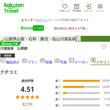
お気に入り
予約確認
ログイン
メニュー
山梨県
山梨・石和・勝沼・塩山
川浦温泉
川浦温泉 山県館
施設紹介
プラン
部屋
写真
クーポン
クチコミ
クチコミ
総合評価
5
393
件
4.51
4
224
件
3
39
件
2
11
件
827
件
1
7
件