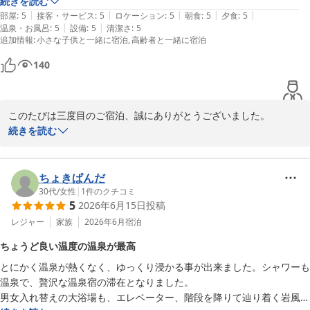
大露天風呂も完備。武田信玄公の武将の山県昌景ゆかりの歴史も奥深
続きを読む
|
|
|
|
|
い。一度は行ってみる価値は有ると思います。
部屋
:
5
接客・サービス
:
5
ロケーション
:
5
朝食
:
5
夕食
:
5
|
|
温泉・お風呂
:
5
設備
:
5
清潔さ
:
5
追加情報
:
小さな子供と一緒に宿泊
高齢者と一緒に宿泊
140
このたびは三度目のご宿泊、誠にありがとうございました。

続きを読む
また、このような心温まるご感想をお寄せいただき、スタッフ一同
大変嬉しく拝読いたしました。

ちょきぱんだ
当館の温泉やお食事、スタッフのおもてなしにご満足いただけたと
30代
/
女性
|
1
件のクチコミ
5
2026年6月15日
投稿
のこと、何よりの励みでございます。また、露天風呂付き客室も3
室それぞれご利用いただき、それぞれの趣をお楽しみいただけたご
レジャー
家族
2026年6月
宿泊
様子を大変嬉しく思います。

ちょうど良い温度の温泉が最高
とにかく温泉が熱くなく、ゆっくり浸かる事が出来ました。シャワーも
当館は歴史ある湯宿として、多くのお客様に愛されてまいりまし
温泉で、贅沢な温泉宿の滞在となりました。

た。武田信玄公ゆかりの歴史や、山県昌景公にまつわる文化ととも
男女入れ替えの大浴場も、エレベーター、階段を降りて辿り着く岩風呂
に、源泉かけ流しの温泉で心安らぐひとときをお過ごしいただける