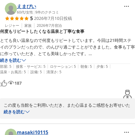
読いたしました。また、お食事やお部屋、お布団の寝心地にもご満
えまぴい
足いただけたとのこと、何よりでございます。

60代
/
女性
|
9
件のクチコミ
5
2026年7月10日
投稿
一方で、夏場のお布団につきましては、ご不便をおかけし申し訳ご
レジャー
家族
2026年7月
宿泊
何度もリピートしたくなる温泉と丁寧な食事
ざいませんでした。掛けると暑く、掛けないと冷えてしまうという
ご意見、そして肌掛け布団についての貴重なご提案をありがとうご
とても良い温泉なので何度もリピートしています。今回は21時間ステ
ざいます。今後、より快適にお休みいただけるよう、備品や寝具の
イのプランだったので、のんびり過ごすことができました。食事も丁寧
見直しの参考とさせていただきます。

に作っていただき、とても美味しかったです。

スタッフの方の笑顔がとても気持ちよく、印象的でした。ぜひまた伺い
続きを読む
これからも皆様に快適にお過ごしいただける宿を目指し、より良い
|
|
|
|
|
ます。
部屋
:
5
接客・サービス
:
5
ロケーション
:
5
朝食
:
5
夕食
:
5
サービスに努めてまいります。また季節を変えて、源泉かけ流しの
|
|
温泉・お風呂
:
5
設備
:
5
清潔さ
:
5
温泉をゆっくりとお楽しみにお越しいただけましたら幸いです。

187
またのお越しをスタッフ一同、心よりお待ちしております。
川浦温泉 山県館
この度も当館をご利用いただき、また心温まるご感想をお寄せいた
2026-07-21
だきまして誠にありがとうございます。

続きを読む
何度も足をお運びいただいておりますこと、スタッフ一同大変嬉し
く、心より感謝申し上げます。

masaki10115