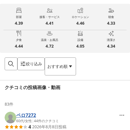
部屋
接客・サービス
ロケーション
朝食
4.39
4.41
4.46
4.33
夕食
温泉・お風呂
設備
清潔さ
4.44
4.72
4.05
4.34
絞り込み
おすすめ順
クチコミの投稿画像・動画
83
件
ペロ7272
60代
/
女性
|
44
件のクチコミ
4
2026年8月8日
投稿