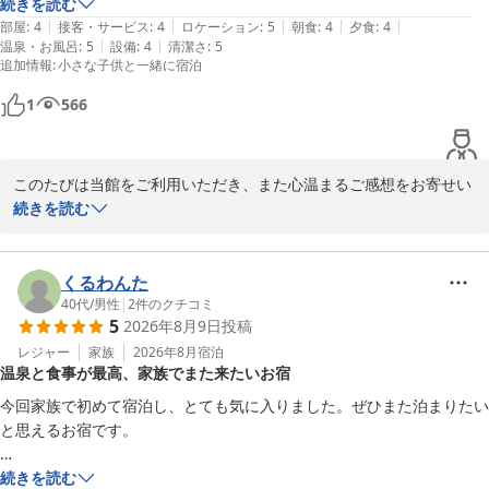
も、眺めも温度も最高でした。

続きを読む
よう努めております。

|
|
|
|
|
建物自体は古さを感じるものの、清掃が行き届いていて問題なく過ごせ
部屋
:
4
接客・サービス
:
4
ロケーション
:
5
朝食
:
4
夕食
:
4
|
|
温泉・お風呂
:
5
設備
:
4
清潔さ
:
5
ました。

「一度は行ってみる価値がある」とのお言葉は、この上ないお褒め
追加情報
:
小さな子供と一緒に宿泊
お風呂場のアメニティは必要最低限の為、女性は使い慣れている物をあ
の言葉であり、大変光栄に存じます。

る程度持参した方がいいと思います。

1
566
お食事は量も充分で、美味しくいただきました。

これからも伝統を大切にしながら、皆様にご満足いただけるおもて
子供が小学校3年生で割と食べる方の為、プランのお子様料理ではボリ
なしを心掛けてまいります。ぜひ四度目のご来館も、スタッフ一同
ュームが不安で問い合わせたところ、差額を現地で精算する形で高学年
心よりお待ちしております。

このたびは当館をご利用いただき、また心温まるご感想をお寄せい
向けメニューにグレードアップしました。

ただきまして誠にありがとうございます。

続きを読む
かなりしっかりボリュームがあった為、結局食べ切る事が出来ず申し訳
なく思っています…。

川浦温泉 山県館
当館自慢の源泉かけ流し温泉をお気に召していただけたご様子、大
とにかくゆっくりのんびり温泉に浸かりたい方におすすめの宿です。

変嬉しく拝読いたしました。ゆっくりと長湯をお楽しみいただける
くるわんた
2026-07-30
温度がちょうど良く、小学生の温泉好きの息子も何度も入りに行ってい
温度や、シャワーまで温泉を使用している点、また大浴場や岩風呂
40代
/
男性
|
2
件のクチコミ
ました。

5
2026年8月9日
投稿
からの眺めにもご満足いただけたとのこと、何よりでございます。

今回は一泊だった為、次回は二泊してもっと温泉を楽しみたいと思って
レジャー
家族
2026年8月
宿泊
います。

温泉と食事が最高、家族でまた来たいお宿
また、館内の清掃やお食事についてもお褒めのお言葉をいただき、
ありがとうございます。お子様のお料理につきましては、事前にご
今回家族で初めて宿泊し、とても気に入りました。ぜひまた泊まりたい
宿から車で10分かからない所にある神社（大嶽山那加都神社）もとっ
相談いただきありがとうございました。高学年向けのお料理は少し
と思えるお宿です。

ても素敵な神社でした！（かなりの山道？、階段ですので足腰に自信が
ボリュームが多かったご様子ですが、ご家族皆様で楽しいお食事の
ない方はお気をつけください。我が家は筋肉痛になりました笑）

時間をお過ごしいただけておりましたら幸いです。

何より温泉が素晴らしかったです。

続きを読む
大変お世話になりました！
