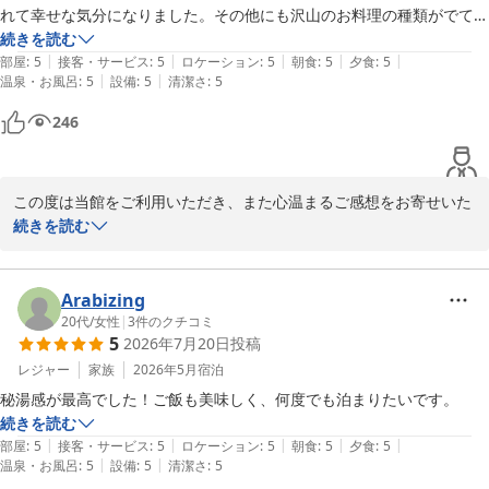
また、浴場近くの給水設備につきまして貴重なご意見をお寄せいた
れて幸せな気分になりました。その他にも沢山のお料理の種類がでてと
だき、ありがとうございます。今後の施設運営の参考として、より
ても美味しかったです。朝食のお魚が冷めてたので焼魚は温かい方がも
続きを読む
快適にお過ごしいただける環境づくりに努めてまいります。

|
|
|
|
|
っと美味しいのかなと思いました。

部屋
:
5
接客・サービス
:
5
ロケーション
:
5
朝食
:
5
夕食
:
5
|
|
温泉・お風呂
:
5
設備
:
5
清潔さ
:
5
温泉も男女入れ替え制や混浴風呂の女性タイムがあったりで色々なお風
「また伺いたい」とのお言葉は、私どもにとって何よりの励みでご
呂に入れて楽しかったです。

246
ざいます。次回お越しの際にも、ご期待に添えるおもてなしをご提
自分的にはうたせ湯が一番良かった。

供できますようスタッフ一同精進してまいります。

源泉掛け流しが好きなのでそこもポイント高かったですし、塩素とか全
く使っていない温泉のいい匂いがしました。来年のお正月旅行に今度は
またのお帰りを心よりお待ち申し上げております。
この度は当館をご利用いただき、また心温まるご感想をお寄せいた
母を連れて行きたいなーと思いました。
だきまして誠にありがとうございます。

続きを読む
川浦温泉 山県館
2026-06-06
ご夕食・ご朝食ともにお楽しみいただけたとのこと、大変嬉しく拝
読いたしました。特にお刺身の中トロをはじめ、会席料理の数々に
Arabizing
ご満足いただき、「高級旅館に泊まっていると感じられた」とのお
20代
/
女性
|
3
件のクチコミ
5
2026年7月20日
投稿
言葉は、私どもにとって何よりの励みでございます。

レジャー
家族
2026年5月
宿泊
また、源泉掛け流しの温泉もご堪能いただき、男女入れ替え制の大
秘湯感が最高でした！ご飯も美味しく、何度でも泊まりたいです。
浴場や女性専用時間のある岩風呂など、それぞれのお風呂をお楽し
続きを読む
みいただけたご様子を嬉しく思います。なかでも打たせ湯がお気に
|
|
|
|
|
部屋
:
5
接客・サービス
:
5
ロケーション
:
5
朝食
:
5
夕食
:
5
召したとのこと、旅のお疲れを癒すひとときとなりましたら幸いで
|
|
温泉・お風呂
:
5
設備
:
5
清潔さ
:
5