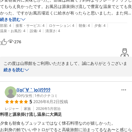
懐こい猫たちは、多くのお客様に癒やしのひとときをお届けしてお
てもらえ良かったです。お風呂は源泉掛け流しで豊富な温泉でとても良
ります。気ままに過ごす姿も当館ならではの風景としてお楽しみい
かった、ですがお風呂場近くに給水が有ったらと思いました。また伺い
ただけましたら嬉しく存じます。

たいと思います。
続きを読む
|
|
|
|
|
部屋
:
4
接客・サービス
:
4
ロケーション
:
4
朝食
:
4
夕食
:
4
ご夕食の甲州牛のすき焼きにつきましても、お肉の柔らかさや口ど
|
|
温泉・お風呂
:
4
設備
:
4
清潔さ
:
4
けをご堪能いただけたとのこと、料理長をはじめ調理スタッフにと
276
って何よりの励みとなります。

さらに、毎年ご自身とご両親へのご褒美としてお越しいただいてい
るとのこと、心より感謝申し上げます。大切なご旅行の場所として
この度は山県館をご利用いただきまして、誠にありがとうございま
当館をお選びいただけることは、私どもにとって大変光栄でござい
した。

続きを読む
ます。

ご夕食・ご朝食ともにご満足いただけたとのこと、大変嬉しく拝読
これからも「また来たい」と思っていただける宿であり続けられる
いたしました。また、お部屋につきましても快適にお過ごしいただ
((o(´∀｀)o))ﾜｸﾜｸ
よう努めてまいります。ぜひ来年も、ご家族皆様でお越しください
けたご様子で何よりでございます。

50代
/
女性
|
1
件のクチコミ
5
2026年6月2日
投稿
ませ。
当館自慢の源泉100％かけ流しの温泉もお気に召していただき、大
レジャー
家族
2026年5月
宿泊
川浦温泉 山県館
料理と源泉掛け流し温泉に大満足
変光栄に存じます。豊富な湯量と自然の恵みを感じながら、ゆった
2026-06-12
りとしたひとときをお過ごしいただけましたなら幸いです。

夕食も朝食もブュッフェではなく懐石料理なのが嬉しかった。

お刺身の鮪でいい中トロがでると高級旅館に泊まってるなあ〜と感じら