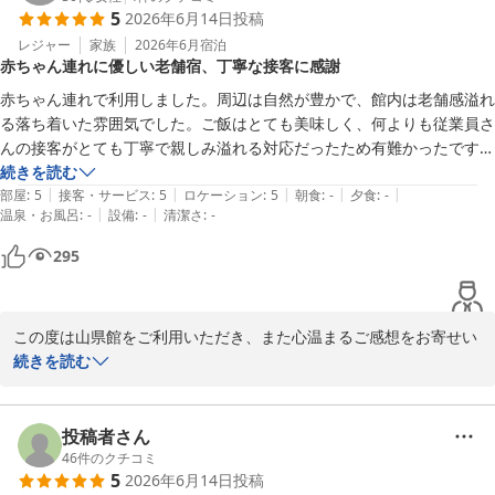
川浦温泉 山県館
5
2026年6月14日
投稿
2026-07-11
館内設備につきましては、歴史ある建物ゆえ年季を感じられる部分
レジャー
家族
2026年6月
宿泊
赤ちゃん連れに優しい老舗宿、丁寧な接客に感謝
もございますが、そのような中でも清掃面や快適さ、接客・サービ
スにご満足いただけたとのお言葉はスタッフ一同大変励みになりま
赤ちゃん連れで利用しました。周辺は自然が豊かで、館内は老舗感溢れ
す。

る落ち着いた雰囲気でした。ご飯はとても美味しく、何よりも従業員さ
んの接客がとても丁寧で親しみ溢れる対応だったため有難かったです。
「設備の古さは気にせず、また訪れたい」とのお言葉も大変光栄で
また利用したいなと思いました。
続きを読む
す。これからも皆様に気持ちよくお過ごしいただけるよう、温泉は
|
|
|
|
|
部屋
:
5
接客・サービス
:
5
ロケーション
:
5
朝食
:
-
夕食
:
-
もちろん、館内の維持やおもてなしにも努めてまいります。

|
|
温泉・お風呂
:
-
設備
:
-
清潔さ
:
-
295
ぜひまた日頃のお疲れを癒しにお越しくださいませ。スタッフ一
同、心よりお待ちしております。
川浦温泉 山県館
この度は山県館をご利用いただき、また心温まるご感想をお寄せい
2026-06-22
ただきまして誠にありがとうございます。

続きを読む
赤ちゃん連れでの大切なご旅行に当館をお選びいただき、ゆっくり
とお過ごしいただけたご様子を大変嬉しく拝読いたしました。豊か
投稿者さん
な自然に囲まれた環境や、老舗ならではの落ち着いた雰囲気を感じ
46
件のクチコミ
5
2026年6月14日
投稿
ていただけたこと、何よりでございます。
