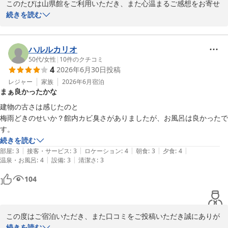
このたびは山県館をご利用いただき、また心温まるご感想をお寄せ
川浦温泉 山県館
いただきまして誠にありがとうございます。

続きを読む
2026-07-21
ご夕食のすき焼きをお気に召していただき、「お肉が肉厚で感動し
ました」とのお言葉を頂戴し、大変嬉しく拝読いたしました。料理
ハルルカリオ
長をはじめ調理スタッフにとりましても、大きな励みとなります。

50代
/
女性
|
10
件のクチコミ
4
2026年6月30日
投稿
また、当館自慢の源泉100％かけ流しの温泉は、シャワーまで源泉
レジャー
家族
2026年6月
宿泊
まぁ良かったかな
を使用しております。適温のお湯でゆったりとお楽しみいただき、
「最高でした」とのお言葉をいただけましたことは、何よりの喜び
建物の古さは感じたのと

でございます。

梅雨どきのせいか？館内カビ臭さがありましたが、お風呂は良かったで
これからも、お料理と温泉の両方でご満足いただける宿を目指し、
続きを読む
心を込めたおもてなしに努めてまいります。

|
|
|
|
|
部屋
:
3
接客・サービス
:
3
ロケーション
:
4
朝食
:
3
夕食
:
4
|
|
温泉・お風呂
:
4
設備
:
3
清潔さ
:
3
ぜひ季節を変えて、またゆっくりと温泉を楽しみにお越しください
104
ませ。

スタッフ一同、またのお帰りを心よりお待ちしております。
川浦温泉 山県館
この度はご宿泊いただき、また口コミをご投稿いただき誠にありが
2026-07-12
とうございます。

続きを読む