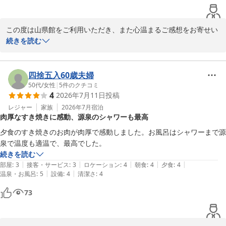
川浦温泉 山県館
2026-07-21
この度は山県館をご利用いただき、また心温まるご感想をお寄せい
ただきまして誠にありがとうございます。

続きを読む
当館自慢の源泉100％かけ流しの温泉をお気に召していただき、
「泉質が最高」とのお言葉を頂戴できましたこと、大変嬉しく拝読
四捨五入60歳夫婦
いたしました。落ち着いた雰囲気の中で、ゆったりとお過ごしいた
50代
/
女性
|
5
件のクチコミ
4
2026年7月11日
投稿
だけたご様子に、スタッフ一同安心しております。

レジャー
家族
2026年7月
宿泊
肉厚なすき焼きに感動、源泉のシャワーも最高
また、お食事につきましても、ご夕食・ご朝食ともに美味しくお召
し上がりいただき、ご満足いただけたとのこと、料理長をはじめ調
夕食のすき焼きのお肉が肉厚で感動しました。お風呂はシャワーまで源
理スタッフにとって何よりの励みとなります。

泉で温度も適温で、最高でした。
続きを読む
「次回も必ず行きたい」とのお言葉は、私どもにとりまして大変光
|
|
|
|
|
部屋
:
3
接客・サービス
:
3
ロケーション
:
4
朝食
:
4
夕食
:
4
栄でございます。これからも皆様に心からお寛ぎいただける宿を目
|
|
温泉・お風呂
:
5
設備
:
4
清潔さ
:
4
指し、より一層のおもてなしに努めてまいります。

73
またお会いできます日を、スタッフ一同心よりお待ちしておりま
す。