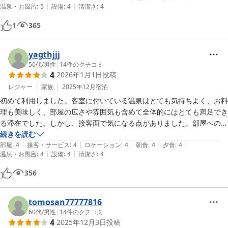
|
|
温泉・お風呂
:
5
設備
:
4
清潔さ
:
4
スタッフどの方も親切でした。

廊下も至る所にファンヒーターを置いてらっしゃり暖かかったです。
1
365
（古い建物ですし寒さが心配な方は靴下を。。）

お食事も標準コースでしたが、お腹がいっぱいです！完食できなかった
自分が悔しいです。大変満足しております。ありがとうございました。
yagthjjj
50代
/
男性
|
14
件のクチコミ
4
2026年1月1日
投稿
レジャー
家族
2025年12月
宿泊
初めて利用しました。客室に付いている温泉はとても気持ちよく、お料
理も美味しく、部屋の広さや雰囲気も含めて全体的にはとても満足でき
る滞在でした。しかし、接客面で気になる点がありました。部屋への案
内時は早足・早口で説明され、やや雑な印象を受けました。また夕食時
続きを読む
|
|
|
|
|
には、食事を始めたばかりにもかかわらずご飯の提供について何度も声
部屋
:
4
接客・サービス
:
4
ロケーション
:
4
朝食
:
4
夕食
:
4
|
|
温泉・お風呂
:
4
設備
:
4
清潔さ
:
4
をかけられ、急かされているように感じてしまいました。朝食時には、
お味噌汁のおかわりは可能か伺った際、嫌味に受け取れるような言い方
356
をされ、残念な気持ちが残りました。素晴らしい温泉とお料理がある旅
館だからこそ、接客の面でもより心配りが感じられると、さらに良い滞
在になると思います。
tomosan77777816
60代
/
男性
|
14
件のクチコミ
4
2025年12月3日
投稿