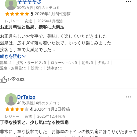
そそそそさ
50代
/
女性
|
3
件のクチコミ
5
2026年1月6日
投稿
レジャー
友達
2026年1月
宿泊
お正月料理と温泉、接客に大満足
お正月らしいお食事で、美味しく楽しくいただきました

温泉は、広すぎず落ち着いた設で、ゆっくり楽しみました

接客も丁寧で大満足でした

ありがとうございました
続きを読む
|
|
|
|
|
部屋
:
5
接客・サービス
:
5
ロケーション
:
5
朝食
:
5
夕食
:
5
|
|
温泉・お風呂
:
5
設備
:
5
清潔さ
:
5
1
282
DrTaizo
40代
/
男性
|
4
件のクチコミ
4
2026年1月2日
投稿
レジャー
家族
2025年12月
宿泊
丁寧な接客と、少し気になる換気扇
非常に丁寧な接客でした。お部屋のトイレの換気扇にほこりがたまって