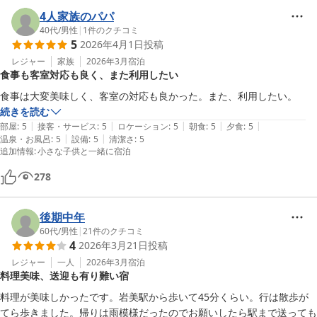
4人家族のパパ
40代
/
男性
|
1
件のクチコミ
5
2026年4月1日
投稿
レジャー
家族
2026年3月
宿泊
食事も客室対応も良く、また利用したい
食事は大変美味しく、客室の対応も良かった。また、利用したい。
続きを読む
|
|
|
|
|
部屋
:
5
接客・サービス
:
5
ロケーション
:
5
朝食
:
5
夕食
:
5
|
|
温泉・お風呂
:
5
設備
:
5
清潔さ
:
5
追加情報
:
小さな子供と一緒に宿泊
278
後期中年
60代
/
男性
|
21
件のクチコミ
4
2026年3月21日
投稿
レジャー
一人
2026年3月
宿泊
料理美味、送迎も有り難い宿
料理が美味しかったです。岩美駅から歩いて45分くらい。行は散歩が
てら歩きました。帰りは雨模様だったのでお願いしたら駅まで送っても