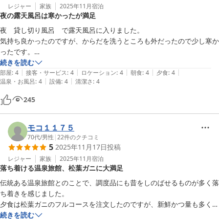
レジャー
家族
2025年11月
宿泊
夜の露天風呂は寒かったが満足
夜　貸し切り風呂　で露天風呂に入りました。

気持ち良かったのですが、からだを洗うところも外だったので少し寒か
ったです。

朝は檜風呂の貸し切り風呂で気持ち良かったのです。

続きを読む
|
|
|
|
|
貸し切り風呂はいいですね。

部屋
:
4
接客・サービス
:
4
ロケーション
:
4
朝食
:
4
夕食
:
4
|
|
温泉・お風呂
:
4
設備
:
4
清潔さ
:
4
落ち着いていてゆっくりできました。

245
モコ１１７５
70代
/
男性
|
22
件のクチコミ
5
2025年11月17日
投稿
レジャー
家族
2025年11月
宿泊
落ち着ける温泉旅館、松葉ガニに大満足
伝統ある温泉旅館とのことで、調度品にも昔をしのばせるものが多く落
ち着きを感じました。

夕食は松葉ガニのフルコースを注文したのですが、新鮮かつ量も多くて
大満足でした。

続きを読む