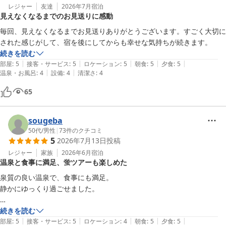
レジャー
友達
2026年7月
宿泊
見えなくなるまでのお見送りに感動
毎回、見えなくなるまでお見送りありがとうございます。すごく大切に
された感じがして、宿を後にしてからも幸せな気持ちが続きます。
続きを読む
|
|
|
|
|
部屋
:
5
接客・サービス
:
5
ロケーション
:
5
朝食
:
5
夕食
:
5
|
|
温泉・お風呂
:
4
設備
:
4
清潔さ
:
4
65
sougeba
50代
/
男性
|
73
件のクチコミ
5
2026年7月13日
投稿
レジャー
家族
2026年6月
宿泊
温泉と食事に満足、蛍ツアーも楽しめた
泉質の良い温泉で、食事にも満足。

静かにゆっくり過ごせました。

6月限定の夜の蛍ツアーがとても楽しめました。
続きを読む
|
|
|
|
|
部屋
:
5
接客・サービス
:
5
ロケーション
:
4
朝食
:
5
夕食
:
5