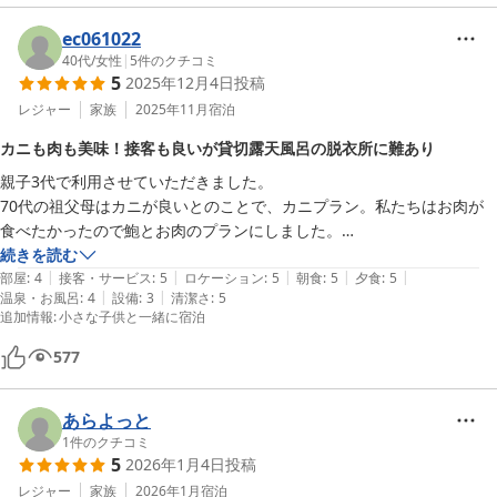
ec061022
40代
/
女性
|
5
件のクチコミ
5
2025年12月4日
投稿
レジャー
家族
2025年11月
宿泊
カニも肉も美味！接客も良いが貸切露天風呂の脱衣所に難あり
親子3代で利用させていただきました。

70代の祖父母はカニが良いとのことで、カニプラン。私たちはお肉が
食べたかったので鮑とお肉のプランにしました。

料理は、小鉢からメインに至るまで本当にどれも美味しかったです。カ
続きを読む
|
|
|
|
|
ニはタグ付きのもので大変立派なものを提供していただきました。

部屋
:
4
接客・サービス
:
5
ロケーション
:
5
朝食
:
5
夕食
:
5
|
|
温泉・お風呂
:
4
設備
:
3
清潔さ
:
5
接客もとても良かったです。

追加情報
:
小さな子供と一緒に宿泊
11月から貸切露天風呂が無料とのことで利用。本館から露天風呂まで
少し歩きますが、湯冷めするほどでは無かったです。ただ、ドライヤー
577
の風が弱すぎて子ども達の髪を乾かしている間に冷えました。

貸切露天風呂のところの脱衣所、防寒の工夫があればもっと良かったで
あらよっと
す。
1
件のクチコミ
5
2026年1月4日
投稿
レジャー
家族
2026年1月
宿泊