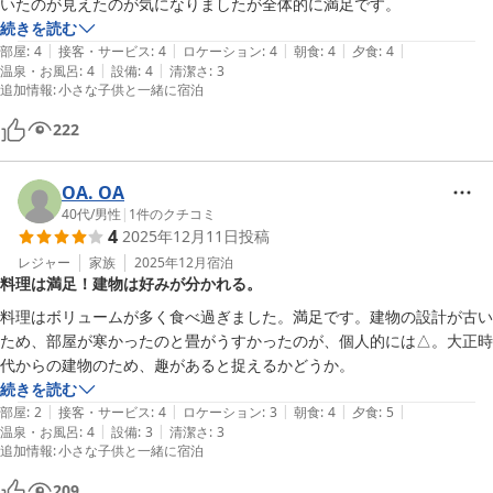
いたのが見えたのが気になりましたが全体的に満足です。
続きを読む
|
|
|
|
|
部屋
:
4
接客・サービス
:
4
ロケーション
:
4
朝食
:
4
夕食
:
4
|
|
温泉・お風呂
:
4
設備
:
4
清潔さ
:
3
追加情報
:
小さな子供と一緒に宿泊
222
OA. OA
40代
/
男性
|
1
件のクチコミ
4
2025年12月11日
投稿
レジャー
家族
2025年12月
宿泊
料理は満足！建物は好みが分かれる。
料理はボリュームが多く食べ過ぎました。満足です。建物の設計が古い
ため、部屋が寒かったのと畳がうすかったのが、個人的には△。大正時
代からの建物のため、趣があると捉えるかどうか。
続きを読む
|
|
|
|
|
部屋
:
2
接客・サービス
:
4
ロケーション
:
3
朝食
:
4
夕食
:
5
|
|
温泉・お風呂
:
4
設備
:
3
清潔さ
:
3
追加情報
:
小さな子供と一緒に宿泊
209