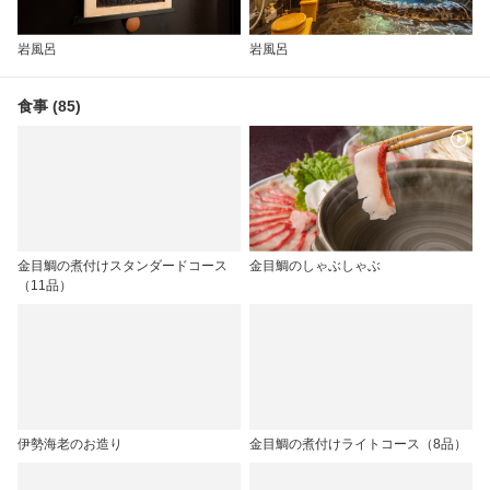
岩風呂
岩風呂
食事 (85)
金目鯛の煮付けスタンダードコース
金目鯛のしゃぶしゃぶ
（11品）
伊勢海老のお造り
金目鯛の煮付けライトコース（8品）