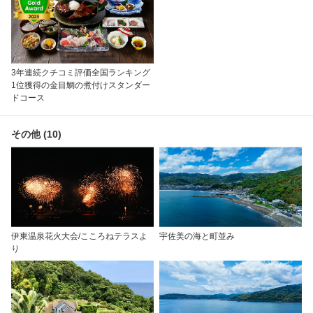
3年連続クチコミ評価全国ランキング
1位獲得の金目鯛の煮付けスタンダー
ドコース
その他 (10)
伊東温泉花火大会/こころねテラスよ
宇佐美の海と町並み
り