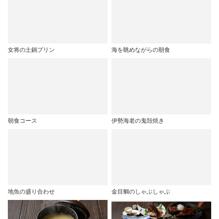
女将の土鍋プリン
海を眺めながらの朝食
朝食コース
伊勢海老の鬼殻焼き
地魚の盛り合わせ
金目鯛のしゃぶしゃぶ