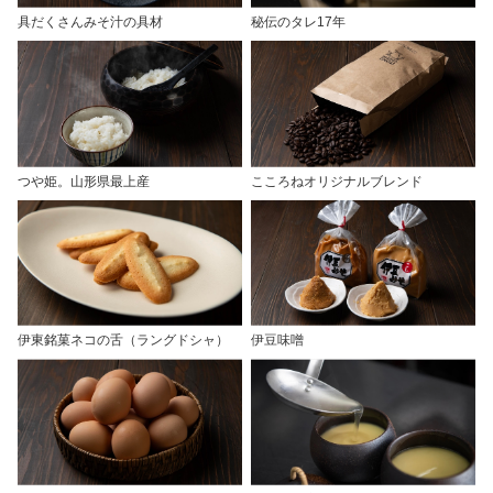
具だくさんみそ汁の具材
秘伝のタレ17年
つや姫。山形県最上産
こころねオリジナルブレンド
伊東銘菓ネコの舌（ラングドシャ）
伊豆味噌