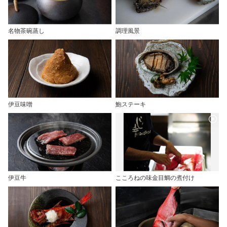
名物茶碗蒸し
調理風景
伊豆味噌
鮑ステーキ
伊豆牛
こころねの味金目鯛の煮付け