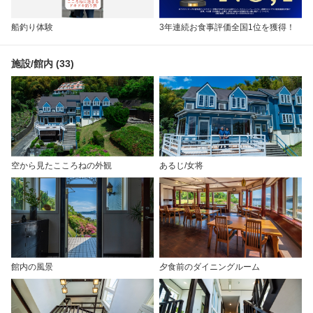
船釣り体験
3年連続お食事評価全国1位を獲得！
施設/館内 (33)
空から見たこころねの外観
あるじ/女将
館内の風景
夕食前のダイニングルーム