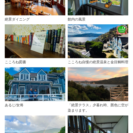
絶景ダイニング
館内の風景
こころね図書
こころね自慢の絶景温泉と金目鯛料理
あるじ/女将
「絶景テラス」夕暮れ時、茜色に空が
染まります。