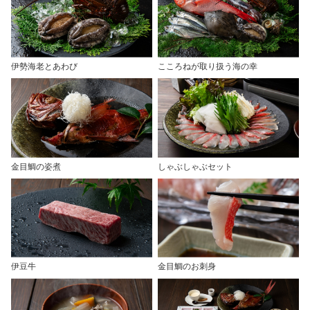
伊勢海老とあわび
こころねが取り扱う海の幸
金目鯛の姿煮
しゃぶしゃぶセット
伊豆牛
金目鯛のお刺身