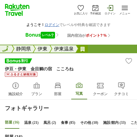
お気に入り
予約確認
ログイン
メニュー
全国
全国
静岡県
伊東
伊東温泉
伊豆・伊東 金目鯛の
伊豆・伊東 金目鯛の宿 こころね
写真
施設紹介
プラン
部屋
クーポン
クチコミ
フォトギャラリー
部屋 (16)
温泉 (21)
風呂 (2)
食事 (85)
その他 (10)
施設/館内 (33)
こだ
部屋 (16)