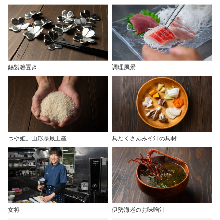
錫製箸置き
調理風景
つや姫。山形県最上産
具だくさんみそ汁の具材
女将
伊勢海老のお味噌汁