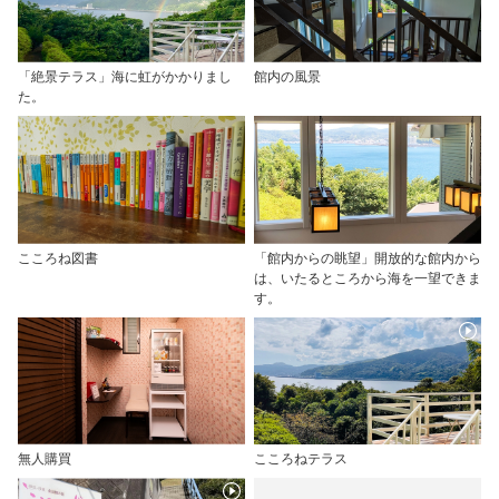
「絶景テラス」海に虹がかかりまし
館内の風景
た。
こころね図書
「館内からの眺望」開放的な館内から
は、いたるところから海を一望できま
す。
無人購買
こころねテラス