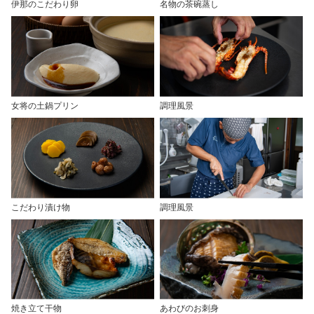
伊那のこだわり卵
名物の茶碗蒸し
女将の土鍋プリン
調理風景
こだわり漬け物
調理風景
焼き立て干物
あわびのお刺身