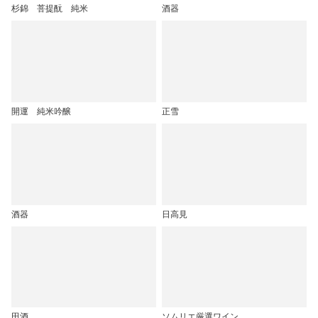
杉錦 菩提酛 純米
酒器
開運 純米吟醸
正雪
酒器
日高見
田酒
ソムリエ厳選ワイン