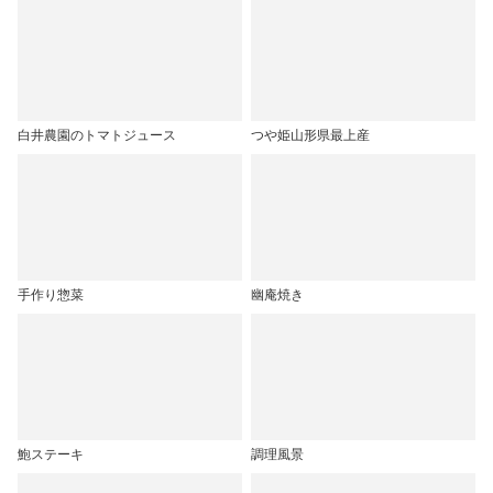
白井農園のトマトジュース
つや姫山形県最上産
手作り惣菜
幽庵焼き
鮑ステーキ
調理風景