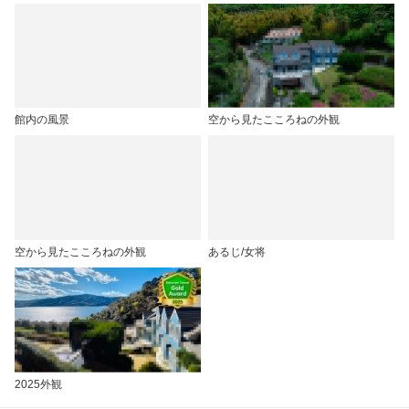
館内の風景
空から見たこころねの外観
空から見たこころねの外観
あるじ/女将
2025外観