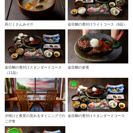
具だくさんみそ汁
金目鯛の煮付けライトコース（8品）
金目鯛の煮付けスタンダードコース
金目鯛の姿煮
（11品）
夕焼けと夜景の見れるダイニングでの
金目鯛の煮付けスタンダードコース
ご夕食