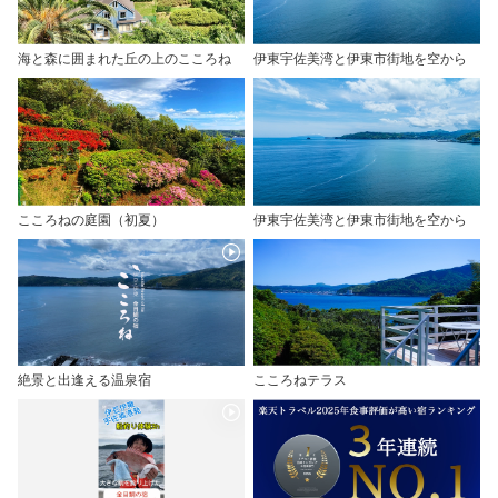
海と森に囲まれた丘の上のこころね
伊東宇佐美湾と伊東市街地を空から
こころねの庭園（初夏）
伊東宇佐美湾と伊東市街地を空から
絶景と出逢える温泉宿
こころねテラス