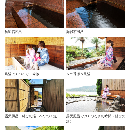
御影石風呂
御影石風呂
足湯でくつろぐご家族
木の香漂う足湯
露天風呂（結びの湯）へつづく道
露天風呂でのくつろぎの時間（結びの
湯）