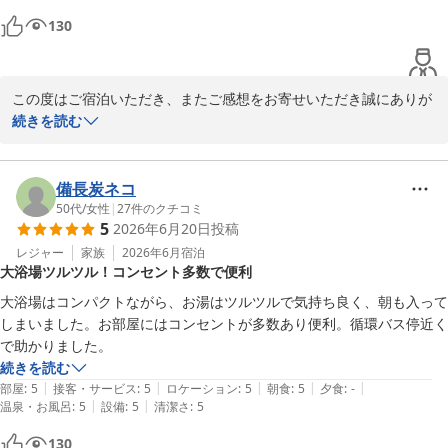
130
2026-07-06
この度はご宿泊いただき、またご感想をお寄せいただき誠にありが
とうございます。

続きを読む
スタッフの対応につきまして、お褒めのお言葉を頂戴し大変嬉しく
思います。スタッフ一同の励みになります。

備長炭ネコ
50代
/
女性
|
27
件のクチコミ
5
2026年6月20日
投稿
一方で、お部屋の温度につきましてはご不便をおかけし申し訳ござ
いませんでした。快適にお過ごしいただける環境をご提供できるよ
レジャー
家族
2026年6月
宿泊
大浴場ツルツル！コンセント多数で便利
う、設備面やご案内方法について今後の改善課題として参考にさせ
ていただきます。

大浴場はコンパクトながら、お湯はツルツルで気持ち良く、朝も入って
しまいました。お部屋にはコンセントが多数あり便利。循環バス停近く
貴重なご意見をありがとうございました。またのお越しをスタッフ
で助かりました。
一同、心よりお待ちしております。
続きを読む
|
|
|
|
|
部屋
:
5
接客・サービス
:
5
ロケーション
:
5
朝食
:
5
夕食
:
-
山形七日町ワシントンホテル
|
|
温泉・お風呂
:
5
設備
:
5
清潔さ
:
5
2026-06-23
130