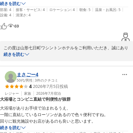
気持ちよく癒されるお風呂でした。

続きを読む
もし次回お越しの際は、フロントにてお気軽にお声がけください。
|
|
|
|
|
朝食も芋煮や山形のだしなど

部屋
:
4
接客・サービス
:
4
ロケーション
:
4
朝食
:
5
温泉・お風呂
:
5
お子様連れでも安心してご利用いただけるお店を、改めてお調べし
|
設備
:
4
清潔さ
:
4
地元の料理を楽しむことができました。
てご案内させていただきます。

69
お客様のまたのお越しを、スタッフ一同心よりお待ちしておりま
す。
この度は山形七日町ワシントンホテルをご利用いただき、誠にあり
山形七日町ワシントンホテル
がとうございます。

続きを読む
2026-07-28
当館自慢の「めぐみの湯」にて、日頃の疲れを癒していただけたと
のこと、大変嬉しく存じます。

まさごー4
また、ご朝食につきましても、芋煮や山形のだしといった郷土料理
50代
/
男性
|
3
件のクチコミ
4
2026年7月5日
投稿
をお楽しみいただけたようで何よりでございます。

レジャー
家族
2026年7月
宿泊
大浴場とコンビニ直結で利便性が抜群
山形での滞在がリフレッシュのお時間となりましたこと、スタッフ
一同大変光栄に感じております。

大浴場がありお手頃で泊まれるうえ、

一階に直結しているローソンがあるので色々便利ですね。

お近くにお越しの際は、ぜひまた当館をご利用ください。

回りに観光施設やお店があるのも良いと思います。
お客様のまたのお越しを心よりお待ちしております。

続きを読む