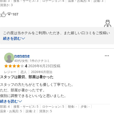
|
|
|
|
|
部屋
:
3
接客・サービス
:
3
ロケーション
:
4
温泉・お風呂
:
4
設備
:
3
清潔さ
山形七日町ワシントンホテル

:
3
フロントスタッフ
107
山形七日町ワシントンホテル
2026-07-21
この度は当ホテルをご利用いただき、また嬉しい口コミをご投稿い
ただき誠にありがとうございます。

続きを読む
大浴場や館内から直接ご利用いただけるローソンにつきまして、ご
満足いただけたようで大変嬉しく思います。ご滞在中に便利にお過
nenene
ごしいただけたとのお言葉は、スタッフ一同の励みになります。

40代
/
女性
|
1
件のクチコミ
4
2026年6月23日
投稿
また、周辺の観光施設や飲食店など立地の良さについてもご評価い
レジャー
恋人
2026年6月
宿泊
スタッフは親切、部屋は暑かった
ただきありがとうございます。当ホテルは観光やビジネスの拠点と
して、多くのお客様にご好評をいただいております。

スタッフの方たちがとても優しく丁寧でした。

ただ、部屋が暑かったです。

これからも快適で便利にお過ごしいただけるホテルを目指してまい
個別に調整できるといいなと思いました。
ります。またお近くへお越しの際は、ぜひ当ホテルをご利用くださ
続きを読む
いませ。スタッフ一同、心よりお待ちしております。
|
|
|
|
|
部屋
:
4
接客・サービス
:
5
ロケーション
:
5
朝食
:
-
夕食
:
-
|
|
温泉・お風呂
:
5
設備
:
2
清潔さ
:
5
山形七日町ワシントンホテル