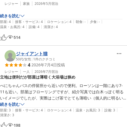
レジャー
家族
2026年5月
宿泊
続きを読む
|
|
|
|
|
部屋
:
4
接客・サービス
:
4
ロケーション
:
4
朝食
:
-
夕食
:
-
|
|
温泉・お風呂
:
4
設備
:
4
清潔さ
:
4
514
ジャイアント猫
50代
/
女性
|
1
件のクチコミ
4
2026年7月4日
投稿
レジャー
一人
2026年7月
宿泊
立地は便利だが部屋は薄暗く大浴場は狭め
べにちゃんバスの停留所から近いので便利。ローソンは一階にあり7-
11も近い。部屋はフローリングですが、紹介写真では白木っぽく明る
いイメージでしたが、実際はこげ茶でとても薄暗い（個人的に明るい方
が好み）

続きを読む
|
|
|
|
|
大浴場があり良かったのですが、女湯の洗い場は3席しかなく狭いで
部屋
:
3
接客・サービス
:
4
ロケーション
:
4
温泉・お風呂
:
3
設備
:
3
清潔さ
:
3
す。なので混むとシャワー待ちをしなくてはならず、裸のまま待機はち
ょっと恥ずかしいかも。全体的には価格もお手頃だったし、また泊まり
198