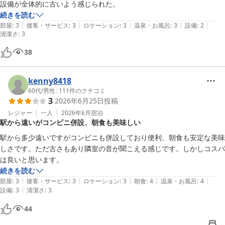
設備が全体的に古いよう感じられた。
続きを読む
|
|
|
|
|
部屋
:
3
接客・サービス
:
3
ロケーション
:
3
温泉・お風呂
:
3
設備
:
2
清潔さ
:
3
38
kenny8418
60代
/
男性
|
111
件のクチコミ
3
2026年6月25日
投稿
レジャー
一人
2026年6月
宿泊
駅から遠いがコンビニ併設、朝食も美味しい
駅から多少遠いですがコンビニも併設しており便利、朝食も安定な美味
しさです。ただ古さもあり隣室の音が聞こえる感じです。しかしコスパ
は良いと思います。
続きを読む
|
|
|
|
|
部屋
:
3
接客・サービス
:
3
ロケーション
:
3
朝食
:
4
温泉・お風呂
:
4
|
設備
:
3
清潔さ
:
3
44