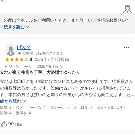
たいホテルです。

の度は当ホテルをご利用いただき、また詳しいご感想をお寄せいた
だき誠にありがとうございます。

続きを読む
立地や館内1階のコンビニなど、利便性についてご満足いただけた
とのこと、大変嬉しく存じます。また、価格面につきましてもご評
げんて
価いただきありがとうございます。

40代
/
男性
|
312
件のクチコミ
4
2026年7月1日
投稿
一方で、お部屋の明るさがご期待に沿えなかったこと、また大浴場
ビジネス
一人
2026年6月
宿泊
立地が良く接客も丁寧、大浴場でゆったり
の洗い場の数につきましてご不便をおかけし、申し訳ございません
でした。いただいたご意見は、今後の施設運営やご案内方法の改善
立地は七日町にあり1階にはコンビニもあるので便利です。従業員さん
に役立ててまいります。

の接客等は良かったです。設備は古いですがキレイに掃除されていま
す。本館の風呂は狭いのと周りの部屋からの声や音も聞こえます。ただ
それにもかかわらず、「また泊まりたいホテル」とのお言葉を頂戴
大浴場もあるのでゆっくり出来て良かったです。朝食もおいしくいただ
続きを読む
し、スタッフ一同大変励みになっております。

|
|
|
|
|
きました。
部屋
:
3
接客・サービス
:
4
ロケーション
:
4
朝食
:
4
温泉・お風呂
:
4
|
設備
:
4
清潔さ
:
4
またお近くへお越しの際は、ぜひ当ホテルをご利用ください。心よ
192
りお待ちしております。