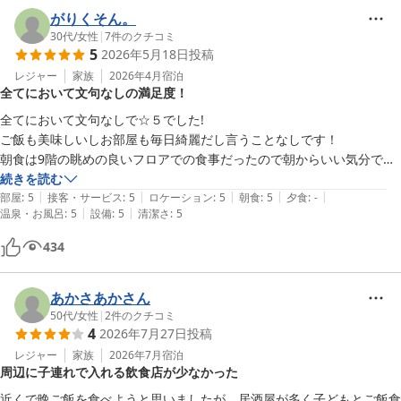
山形七日町ワシントンホテル
がりくそん。
2026-07-04
30代
/
女性
|
7
件のクチコミ
5
2026年5月18日
投稿
レジャー
家族
2026年4月
宿泊
全てにおいて文句なしの満足度！
全てにおいて文句なしで☆５でした!

ご飯も美味しいしお部屋も毎日綺麗だし言うことなしです！

朝食は9階の眺めの良いフロアでの食事だったので朝からいい気分でし
た！

続きを読む
|
|
|
|
|
３泊しましたが、メニューは毎日少しずつ違う感じで毎日出るものもあ
部屋
:
5
接客・サービス
:
5
ロケーション
:
5
朝食
:
5
夕食
:
-
|
|
温泉・お風呂
:
5
設備
:
5
清潔さ
:
5
れば新しいものも何品かという感じでした！また利用させて頂きたいと
思います¨̮♡
434
あかさあかさん
50代
/
女性
|
2
件のクチコミ
4
2026年7月27日
投稿
レジャー
家族
2026年7月
宿泊
周辺に子連れで入れる飲食店が少なかった
近くで晩ご飯を食べようと思いましたが、居酒屋が多く子どもとご飯食