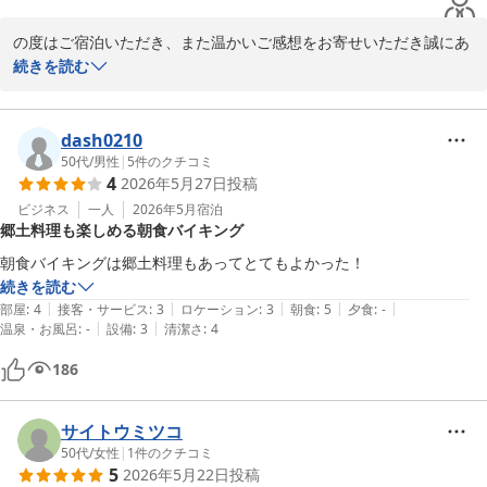
の度はご宿泊いただき、また温かいご感想をお寄せいただき誠にあ
りがとうございます。

続きを読む
朝食バイキングの品数やデザートの豊富さをお楽しみいただけたと
のこと、大変嬉しく拝見いたしました。連泊してさまざまなお料理
dash0210
を味わいたくなるとのお言葉は、スタッフにとって大きな励みとな
50代
/
男性
|
5
件のクチコミ
4
2026年5月27日
投稿
ります。

ビジネス
一人
2026年5月
宿泊
郷土料理も楽しめる朝食バイキング
また、お風呂でもゆっくりとお寛ぎいただけたようで何よりでござ
います。

朝食バイキングは郷土料理もあってとてもよかった！
続きを読む
一方で、客室や設備の経年化につきましては、ご指摘のとおり改善
|
|
|
|
|
部屋
:
4
接客・サービス
:
3
ロケーション
:
3
朝食
:
5
夕食
:
-
課題として認識しております。快適にお過ごしいただけるよう、
|
|
温泉・お風呂
:
-
設備
:
3
清潔さ
:
4
日々のメンテナンスと設備更新に努めてまいります。

186
これからもお食事と温浴施設をはじめ、よりご満足いただける滞在
をご提供できるよう努力してまいります。またのお越しをスタッフ
サイトウミツコ
一同心よりお待ちしております。
50代
/
女性
|
1
件のクチコミ
5
2026年5月22日
投稿
山形七日町ワシントンホテル