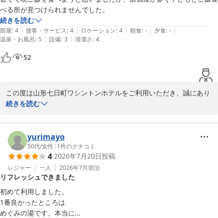
べる所が見つけられませんでした。
続きを読む
|
|
|
|
|
部屋
:
4
接客・サービス
:
4
ロケーション
:
4
朝食
:
-
夕食
:
-
|
|
温泉・お風呂
:
5
設備
:
3
清潔さ
:
4
52
この度は山形七日町ワシントンホテルをご利用いただき、誠にあり
がとうございます。

続きを読む
せっかくのご滞在の折、周辺の飲食店選びにつきましてご不便をお
かけし、申し訳ございませんでした。小さなお子様とご一緒です
yurimayo
と、お店選びも慎重になりますよね。

50代
/
女性
|
1
件のクチコミ
4
2026年7月20日
投稿
当ホテルの周辺は繁華街ということもあり居酒屋が多くございます
レジャー
一人
2026年7月
宿泊
リフレッシュできました
が、ご家族で入りやすいお店も点在しております。今回のご意見を
真摯に受け止め、今後はよりお客様に寄り添った周辺グルメのご案
初めて利用しました。

内ができるよう、情報収集を強化してまいります。今回いただいた
1番良かったところは

ご意見は、今後のサービス向上の参考にさせていただきます。

めぐみの湯です。本当に
