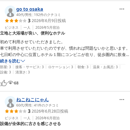
大浴場や朝食についてお褒めの言葉をいただき、大変嬉しく拝読い
たしました。快適にお過ごしいただけたご様子を伺い、スタッフ一
go to osaka
同の励みとなっております。

40代
/
男性
|
192
件のクチコミ
3
2026年6月9日
投稿
昨今はさまざまな要因により宿泊料金が変動しやすい状況ではござ
ビジネス
一人
2026年5月
宿泊
立地と大浴場が良い、便利なホテル
いますが、そのような中でも当館をお選びいただき、「規定内で宿
泊できた」とのお言葉をいただけましたことを光栄に存じます。

初めて利用させていただきました。

車で利用させていただいたのですが、慣れれば問題ないかと思います。

今後も皆様にご満足いただけるサービスと、できる限りご利用いた
七日町の中心に位置しホテル１階にコンビニが在り、徒歩圏内に飲食店
だきやすい料金の維持に努めてまいります。

も多く便利な立地です。

続きを読む
|
|
|
|
|
大浴場も旅館に泊まっているような雰囲気で私は好きです。

部屋
:
3
接客・サービス
:
3
ロケーション
:
3
朝食
:
3
温泉・お風呂
:
3
また山形へお越しの際は、ぜひ当館をご利用くださいませ。スタッ
|
設備
:
3
清潔さ
:
3
また山形市内の出張で利用させていただきます。
フ一同、心よりお待ちしております。
68
山形七日町ワシントンホテル
2026-06-20
ねこねこにゃん
60代
/
男性
|
41
件のクチコミ
3
2026年6月28日
投稿
ビジネス
一人
2026年6月
宿泊
設備が全体的に古さを感じさせる