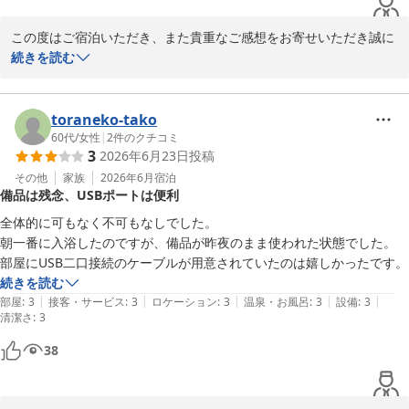
この度はご宿泊いただき、また貴重なご感想をお寄せいただき誠に
ありがとうございます。

続きを読む
駅からの距離がある中でも、コンビニ併設の利便性や朝食について
ご満足いただけたとのお言葉を大変嬉しく拝見いたしました。ま
toraneko-tako
た、コストパフォーマンスにもご評価をいただきありがとうござい
60代
/
女性
|
2
件のクチコミ
3
2026年6月23日
投稿
ます。

その他
家族
2026年6月
宿泊
備品は残念、USBポートは便利
一方で、施設の経年や隣室の音につきましては、ご不便をおかけし
申し訳ございません。すぐに改善が難しい部分もございますが、今
全体的に可もなく不可もなしでした。

後の設備改善や快適な環境づくりの参考とさせていただきます。

朝一番に入浴したのですが、備品が昨夜のまま使われた状態でした。

これからも皆様に快適にお過ごしいただけるホテルを目指して努め
続きを読む
てまいります。またお近くへお越しの際は、ぜひご利用くださいま
|
|
|
|
|
部屋
:
3
接客・サービス
:
3
ロケーション
:
3
温泉・お風呂
:
3
設備
:
3
清潔さ
せ。スタッフ一同、心よりお待ちしております。
:
3
山形七日町ワシントンホテル
38
2026-06-25