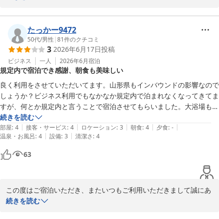
山形七日町ワシントンホテル
2026-07-26
大浴場や館内設備、周辺のコンビニや商業施設など、立地や利便性
についてご満足いただけたとのこと、大変嬉しく拝読いたしまし
たっかー9472
た。また、お部屋では空気清浄機により快適にお過ごしいただけた
50代
/
男性
|
81
件のクチコミ
3
2026年6月17日
投稿
とのお言葉もありがとうございます。

ビジネス
一人
2026年6月
宿泊
規定内で宿泊でき感謝、朝食も美味しい
一方で、共用廊下やエレベーター付近のたばこの臭いにつきまして
は、ご不快な思いをおかけし申し訳ございませんでした。お寄せい
良く利用をさせていただいてます。山形県もインバウンドの影響なので
ただいたご意見を真摯に受け止め、巡回時の確認や消臭対応の強化
しょうか？ビジネス利用でもなかなか規定内で泊まれなくなってきてま
など、より快適な館内環境づくりに努めてまいります。

すが、何とか規定内と言うことで宿泊させてもらいました。大浴場もら
あり、朝食も美味しいので重宝します。これからも価格の維持をお願い
続きを読む
|
|
|
|
|
します。
部屋
:
4
接客・サービス
:
4
ロケーション
:
3
朝食
:
4
夕食
:
-
|
|
温泉・お風呂
:
4
設備
:
3
清潔さ
:
4
63
貴重なご意見をお寄せいただきありがとうございました。よりご満
足いただけるホテルを目指して改善に努めてまいりますので、また
お近くへお越しの際はぜひご利用いただけますと幸いです。
この度はご宿泊いただき、またいつもご利用いただきまして誠にあ
山形七日町ワシントンホテル
りがとうございます。

続きを読む
2026-07-22