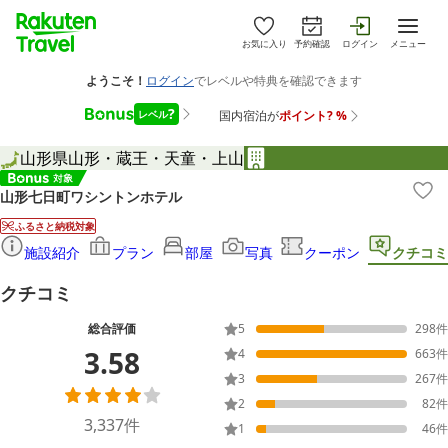
お気に入り
予約確認
ログイン
メニュー
山形県
山形・蔵王・天童・上山
山形七日町ワシントンホテル
ふるさと納税対象
施設紹介
プラン
部屋
写真
クーポン
クチコミ
クチコミ
総合評価
5
298
件
3.58
4
663
件
3
267
件
2
82
件
3,337
件
1
46
件