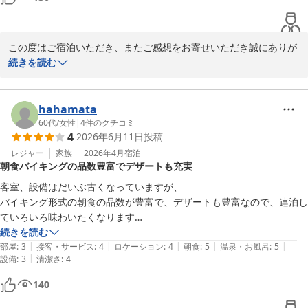
この度はご宿泊いただき、またご感想をお寄せいただき誠にありが
とうございます。

続きを読む
大浴場のお湯をお気に召していただき、朝風呂もお楽しみいただけ
たとのこと、大変嬉しく拝読いたしました。お部屋のコンセントの
hahamata
配置につきましても、ご滞在中のお役に立てたようで何よりでござ
60代
/
女性
|
4
件のクチコミ
4
2026年6月11日
投稿
います。

レジャー
家族
2026年4月
宿泊
朝食バイキングの品数豊富でデザートも充実
また、循環バスの停留所が近く、便利にご利用いただけたとのお言
葉もありがとうございます。今後も快適にお過ごしいただける環境
客室、設備はだいぶ古くなっていますが、

づくりに努めてまいります。

バイキング形式の朝食の品数が豊富で、デザートも豊富なので、連泊し
ていろいろ味わいたくなります

ぜひまた機会がございましたらお越しくださいませ。スタッフ一
ゆっくり浸かれる風呂があるのも選択のポイントです
続きを読む
同、心よりお待ちしております。
|
|
|
|
|
部屋
:
3
接客・サービス
:
4
ロケーション
:
4
朝食
:
5
温泉・お風呂
:
5
|
設備
:
3
清潔さ
:
4
山形七日町ワシントンホテル
140
2026-06-20