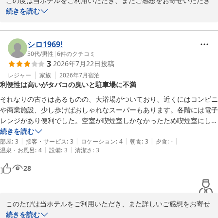
この度は当ホテルをご利用いただき、またご感想をお寄せいただき
誠にありがとうございます。

続きを読む
立地や大浴場につきましてご満足いただけたとのお言葉を頂戴し、
大変嬉しく存じます。商店街や周辺の飲食店、コンビニなど利便性
シロ1969!
を感じていただけたようで何よりでございます。

50代
/
男性
|
6
件のクチコミ
3
2026年7月22日
投稿
一方で、設備の古さやお部屋の臭い、特にシャワーカーテンの臭い
レジャー
家族
2026年7月
宿泊
利便性は高いがタバコの臭いと駐車場に不満
につきまして、ご不快な思いをお掛けしましたことを深くお詫び申
し上げます。清掃・点検の徹底を改めて行い、より快適にお過ごし
それなりの古さはあるものの、大浴場がついており、近くにはコンビニ
いただける環境づくりに努めてまいります。

や商業施設、少し歩けばおしゃれなスーパーもあります。各階には電子
レンジがあり便利でした。空室が喫煙室しかなかったため喫煙室にしま
また、駐車場からホテル入口までの距離につきましても、ご不便を
したが、部屋は空気清浄機が設置してあり特に臭いに悩まされることは
続きを読む
お掛けし申し訳ございません。すぐの改善は難しい点もございます
|
|
|
|
|
なかった。しかし共用の廊下やエレベーター付近は部屋から漏れ出した
部屋
:
3
接客・サービス
:
3
ロケーション
:
4
朝食
:
3
夕食
:
-
が、お荷物の多いお客様にもできる限り快適にご利用いただけるよ
|
|
温泉・お風呂
:
4
設備
:
3
清潔さ
:
3
タバコの臭いで気持ち悪くなったので、消臭面で工夫してもらいたい。

う、サービス向上に努めてまいります。

駐車場の割引券？を750円で購入したが、なぜ15時からチェックインで
28
きるのに15時30分からの適用になるのかが疑問に思った。出庫時に適
今後も皆様により快適にお過ごしいただけるホテルを目指してまい
用外の200円支払ったが、ちょっと腑に落ちないシステム。
りますので、またお近くへお越しの際はぜひご利用いただけますと
幸いです。スタッフ一同、心よりお待ちしております。
このたびは当ホテルをご利用いただき、また詳しいご感想をお寄せ
いただき誠にありがとうございます。

続きを読む