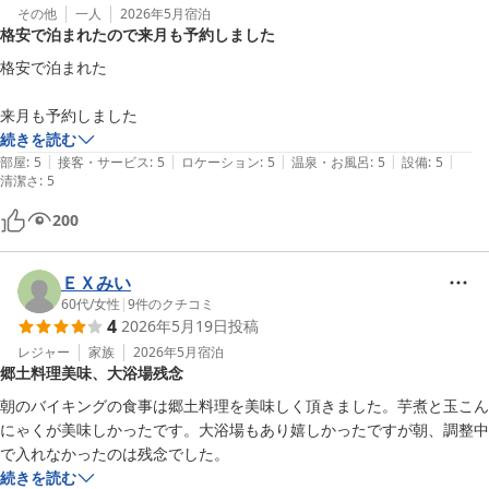
その他
一人
2026年5月
宿泊
2026-06-14
格安で泊まれたので来月も予約しました
格安で泊まれた

続きを読む
|
|
|
|
|
部屋
:
5
接客・サービス
:
5
ロケーション
:
5
温泉・お風呂
:
5
設備
:
5
清潔さ
:
5
200
ＥＸみい
60代
/
女性
|
9
件のクチコミ
4
2026年5月19日
投稿
レジャー
家族
2026年5月
宿泊
郷土料理美味、大浴場残念
朝のバイキングの食事は郷土料理を美味しく頂きました。芋煮と玉こん
にゃくが美味しかったです。大浴場もあり嬉しかったですが朝、調整中
で入れなかったのは残念でした。
続きを読む