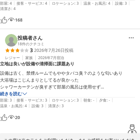
|
|
|
|
|
部屋
:
4
接客・サービス
:
4
ロケーション
:
3
温泉・お風呂
:
4
設備
:
3
清潔さ
:
4
168
投稿者さん
18
件のクチコミ
3
2026年7月26日
投稿
レジャー
家族
2026年7月
宿泊
立地は良いが設備や清掃面に課題あり
設備は古く、禁煙ルームでもややタバコ臭？のような匂いあり

大浴場はこじんまりとしてるが良かった

シャワーカーテンが臭すぎて部屋の風呂は使用せず

立地は商店街のど真ん中で食事には困らない

続きを読む
|
|
|
|
|
一階のローソンが工事中で使えなかったが、近くにセブンイレブンもあ
部屋
:
3
接客・サービス
:
3
ロケーション
:
3
朝食
:
-
夕食
:
-
|
|
温泉・お風呂
:
4
設備
:
3
清潔さ
:
3
り不便なし

駐車場からホテル入り口が遠く、荷物が多いとちょっと大変
20