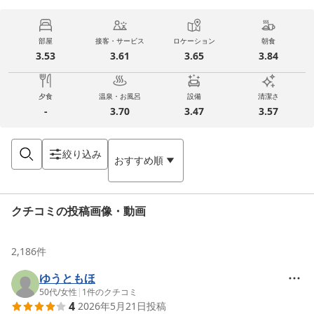
部屋
接客・サービス
ロケーション
朝食
3.53
3.61
3.65
3.84
夕食
温泉・お風呂
設備
清潔さ
-
3.70
3.47
3.57
絞り込み
おすすめ順
クチコミの投稿画像・動画
2,186
件
ゆうともほ
50代
/
女性
|
1
件のクチコミ
4
2026年5月21日
投稿