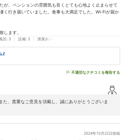
たが、ペンションの雰囲気も良くとても心地よく止まらせて
く行き届いていました。食事も大満足でした。Wi-Fiが届か
致します。
|
|
風呂
:
3
設備
:
3
清潔さ
:
-
ュ♪
不適切なクチコミを報告する
また、貴重なご意見を頂戴し、誠にありがとうございま
上げます。

2024年10月22日
投稿