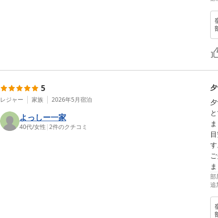
5
夕
レジャー
家族
2026年5月
宿泊
夕
と
よっしー一家
ま
40代
/
女性
|
2
件のクチコミ
目
す
ご
ま
部
追