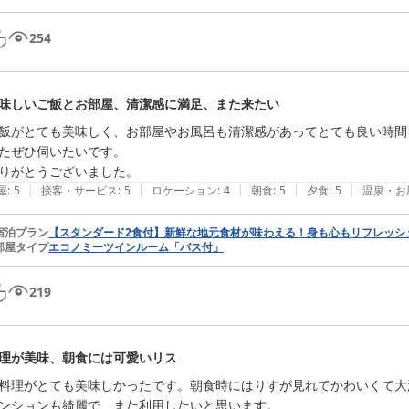
254
味しいご飯とお部屋、清潔感に満足、また来たい
飯がとても美味しく、お部屋やお風呂も清潔感があってとても良い時間
たぜひ伺いたいです。

りがとうございました。
|
|
|
|
|
屋
:
5
接客・サービス
:
5
ロケーション
:
4
朝食
:
5
夕食
:
5
温泉・お
宿泊プラン
【スタンダード2食付】新鮮な地元食材が味わえる！身も心もリフレッシ
部屋タイプ
エコノミーツインルーム「バス付」
219
理が美味、朝食には可愛いリス
料理がとても美味しかったです。朝食時にはりすが見れてかわいくて大
ンションも綺麗で、また利用したいと思います。