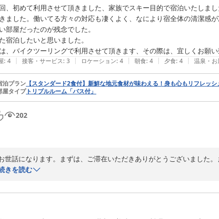
回、初めて利用させて頂きました、家族でスキー目的で宿泊いたしまし
きました。働いてる方々の対応も凄くよく、なにより宿全体の清潔感が凄
い部屋だったのが残念でした。

た宿泊したいと思いました。

は、バイクツーリングで利用させて頂きます、その際は、宜しくお願い
|
|
|
|
|
屋
:
4
接客・サービス
:
3
ロケーション
:
4
朝食
:
4
夕食
:
4
温泉・お
宿泊プラン
【スタンダード2食付】新鮮な地元食材が味わえる！身も心もリフレッシ
部屋タイプ
トリプルルーム「バス付」
202
お世話になります。まずは、ご滞在いただきありがとうございました。
す。

続きを読む
お客様がWi-Fiについてご不便をお感じになったこと、心よりお詫び申し
今後の改善に向けて改善してまいります。
