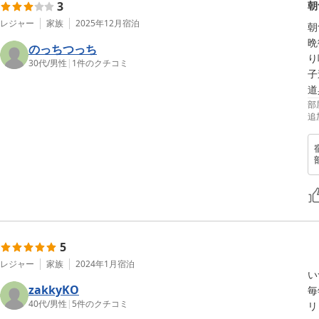
3
朝
レジャー
家族
2025年12月
宿泊
朝
晩
のっちつっち
り
30代
/
男性
|
1
件のクチコミ
子
道
部
追
5
レジャー
家族
2024年1月
宿泊
い
zakkyKO
毎
40代
/
男性
|
5
件のクチコミ
リ