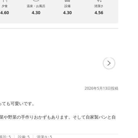
夕食
温泉・お風呂
設備
清潔さ
4.60
4.30
4.30
4.56
2026年5月13日
投稿
ても可愛いです。

菜や野菜の手作りおかずもあります。そして自家製パンと自
|
|
風呂
:
5
設備
:
5
清潔さ
:
5