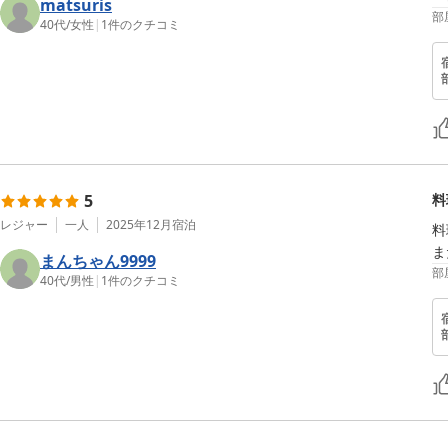
matsuris
部
40代
/
女性
|
1
件のクチコミ
5
料
レジャー
一人
2025年12月
宿泊
料
ま
まんちゃん9999
部
40代
/
男性
|
1
件のクチコミ