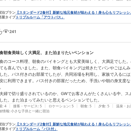
宿泊プラン
【スタンダード2食付】新鮮な地元食材が味わえる！身も心もリフレッシ
部屋タイプ
トリプルルーム「アウトバス」
241
食朝食美味しく大満足、また泊まりたいペンション
食のコース料理、朝食のバイキングとも大変美味しく、大満足でした。
ても喜んでいました。また、朝食バイキングは焼きたてパンやごはんみ
した。バス付きのお部屋でしたが、共同浴場を利用し、家族で入るには
安に利用できます。バス付きの部屋だったため、手洗いや朝の身支度な
。

夫婦で切り盛りされているのか、GWでお客さんがたくさんいる中、ス
した。また泊まってみたいと思えるペンションでした。
|
|
|
|
|
屋
:
4
接客・サービス
:
5
ロケーション
:
5
朝食
:
5
夕食
:
5
温泉・お
加情報
:
小さな子供と一緒に宿泊
宿泊プラン
【スタンダード2食付】新鮮な地元食材が味わえる！身も心もリフレッシ
部屋タイプ
トリプルルーム「バス付」