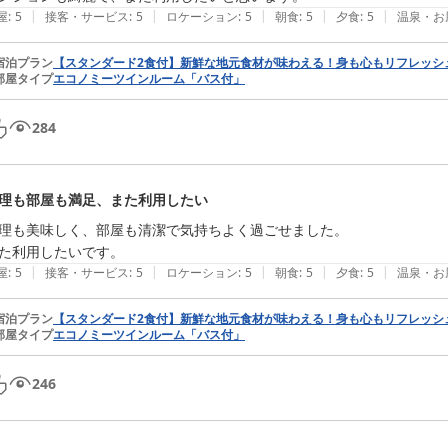
|
|
|
|
|
屋
:
5
接客・サービス
:
5
ロケーション
:
5
朝食
:
5
夕食
:
5
温泉・お
宿泊プラン
【スタンダード2食付】新鮮な地元食材が味わえる！身も心もリフレッシ
部屋タイプ
エコノミーツインルーム「バス付」
284
理も部屋も満足、また利用したい
理も美味しく、部屋も清潔で気持ちよく過ごせました。

た利用したいです。
|
|
|
|
|
屋
:
5
接客・サービス
:
5
ロケーション
:
5
朝食
:
5
夕食
:
5
温泉・お
宿泊プラン
【スタンダード2食付】新鮮な地元食材が味わえる！身も心もリフレッシ
部屋タイプ
エコノミーツインルーム「バス付」
246