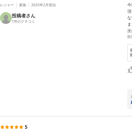
今
レジャー
家族
2025年2月
宿泊
頂
投稿者さん
な
1
件のクチコミ
ま
次
部
5