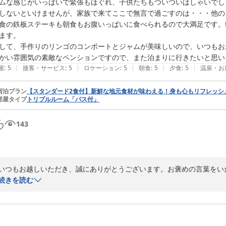
ムな感じがいっぱいで緊張もほぐれ、子供たちもついついはしゃいでし
しないといけませんが、家族で来てここで無言で過ごすのは・・・他の
食の鉄板ステーキも朝食もお腹いっぱいに食べられるので大満足です。
ます。

して、手作りのリンゴのコンポートとジャムが美味しいので、いつもお
かい雰囲気の素敵なペンションですので、また泊まりに行きたいと思い
|
|
|
|
|
屋
:
5
接客・サービス
:
5
ロケーション
:
5
朝食
:
5
夕食
:
5
温泉・お
宿泊プラン
【スタンダード2食付】新鮮な地元食材が味わえる！身も心もリフレッシ
部屋タイプ
トリプルルーム「バス付」
143
いつもお越しいただき、誠にありがとうございます。お褒めの言葉をい
在が、家族みんなで楽しい思い出になっている。それが何よりうれしく思
続きを読む
またのお越しを心よりお待ちしております。
2024-01-09