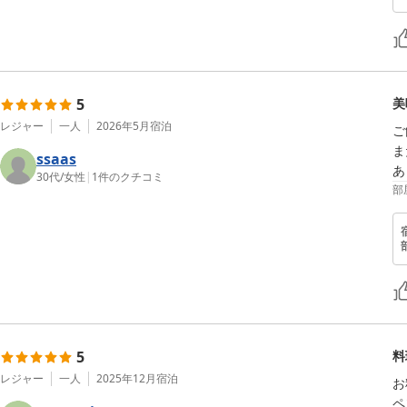
5
美
レジャー
一人
2026年5月
宿泊
ご
ま
ssaas
あ
30代
/
女性
|
1
件のクチコミ
部
5
料
レジャー
一人
2025年12月
宿泊
お
ペ