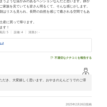
まうような温かみのあるペンションなんだと思います。静か
ご家族を見ていても皆さん明るくて、そんな感じがします。

朝はリスも見られ、長野の自然を感じて癒される空間でもあ
土産に買って帰ります。

ます！
|
|
風呂
:
5
設備
:
4
清潔さ
:
-
ュ♪
不適切なクチコミを報告する
ただき、大変嬉しく思います。おやまのえんどうでのご滞
います。

2025年2月26日
投稿