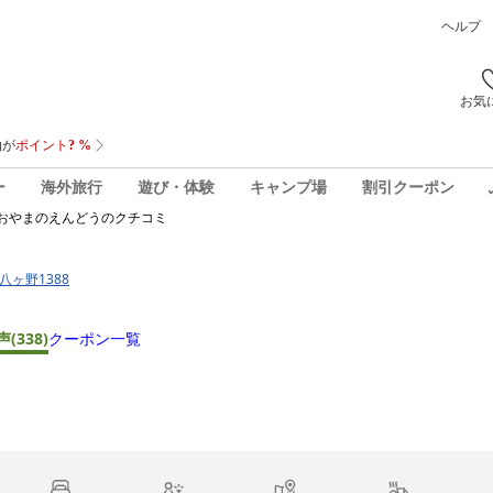
ヘルプ
お気
ー
海外旅行
遊び・体験
キャンプ場
割引クーポン
おやまのえんどう
のクチコミ
八ヶ野1388
声
(338)
クーポン一覧