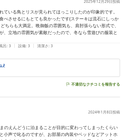
2025年12月29日
投稿
れている鳥とリスが見られてほっこりしたのが印象的です。
食べさせるにもとても良かったです(ステーキは流石にしっか
、どちらも大満足。晩御飯の雰囲気も、肩肘張らない形式で、
が、立地の雰囲気が素敵だったので、冬なら雪遊びの服装と
|
|
風呂
:
3
設備
:
3
清潔さ
:
3
ュ♪
不適切なクチコミを報告する
2024年1月8日
投稿
やまのえんどうに泊まることが目的に変わってしまったくらい
と小声で叱るのですが、お部屋の内装やベッドなどアットホ