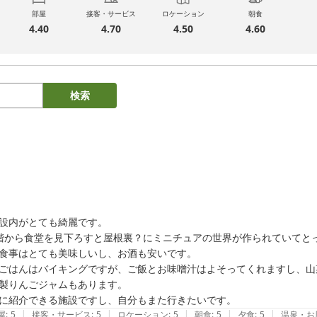
部屋
接客・サービス
ロケーション
朝食
4.40
4.70
4.50
4.60
検索
設内がとても綺麗です。

階から食堂を見下ろすと屋根裏？にミニチュアの世界が作られていてとっ
食事はとても美味しいし、お酒も安いです。

ごはんはバイキングですが、ご飯とお味噌汁はよそってくれますし、山
製りんごジャムもあります。

に紹介できる施設ですし、自分もまた行きたいです。
|
|
|
|
|
屋
:
5
接客・サービス
:
5
ロケーション
:
5
朝食
:
5
夕食
:
5
温泉・お