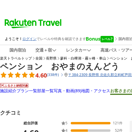
国内宿泊
交通＋宿
レンタカー
高速バス・ツア
楽天トラベルトップ
全国
長野県
蓼科・白樺湖・霧ヶ峰・車山
ペンション 
ペンション おやまのえんどう
4.60
(
338
件
)
〒
384-2309 長野県 北佐久郡立科町芦田
ふるさと納税対象
施設紹介
プラン一覧
部屋一覧
写真・動画
(89)
地図・アクセス
お客さまの
クチコミ
総合評価
5
121
件
4
52
件