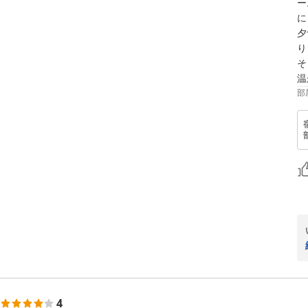
ー
に
夕
り
そ
温
部
4