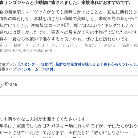
食リンゴジャムと小動物に癒されました。家族連れにおすすめです。
食の自家製リンゴジャムがとても美味しかったことと、窓辺に餌付けさ
御飯の味付けが、素材を消さない薄味で美味しく、未就学児の我が子に
味付けでした)。晩御飯はコース料理、朝ごはんはバイキングでしたが
連れには嬉しかったです。実家への帰省がてらの小旅行で訪れたのです
具を、夏なら散策の準備をすると良いかも。ぜひまた訪れたいです。
|
|
|
|
|
屋
:
3
接客・サービス
:
3
ロケーション
:
3
朝食
:
3
夕食
:
3
温泉・お
加情報
:
小さな子供と一緒に宿泊
宿泊プラン
【スタンダード2食付】新鮮な地元食材が味わえる！身も心もリフレッシ
部屋タイプ
ツインルーム「バス付」
246
つも爽やかなご夫婦が出迎えてくださいます。

年冬は、家族でしらかば2in1スキー場に行くのですが、子供たちがお
ピートさせていただいております。子供たちに「静かにしなさいっ！」