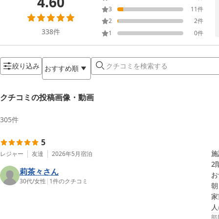
4.60
3
11
件
2
2
件
338
件
1
0
件
絞り込み
おすすめ順
クチコミの投稿画像・動画
305
件
5
施
レジャー
友達
2026年5月
宿泊
2
莉茶々さん
お
30代
/
女性
|
1
件のクチコミ
朝
家
人
部