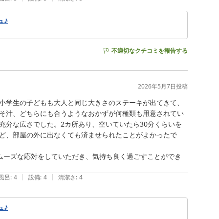
ュ♪
不適切なクチコミを報告する
2026年5月7日
投稿
小学生の子どもも大人と同じ大きさのステーキが出てきて、
そ汁、どちらにも合うようなおかずが何種類も用意されてい
充分な広さでした。2カ所あり、空いていたら30分くらいを
ど、部屋の外に出なくても済ませられたことがよかったで
ムーズな応対をしていただき、気持ち良く過ごすことができ
|
|
風呂
:
4
設備
:
4
清潔さ
:
4
ュ♪