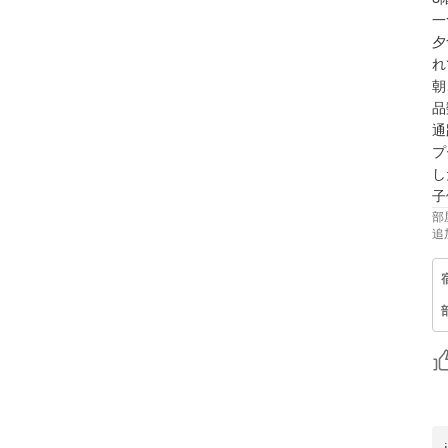
一
夕
れ
朝
品
通
プ
し
部
追