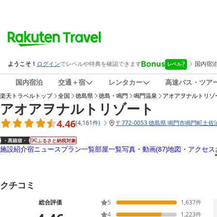
国内宿泊
交通＋宿
レンタカー
高速バス・ツア
楽天トラベルトップ
全国
徳島県
徳島・鳴門
鳴門温泉
アオアヲナルトリゾ
アオアヲナルトリゾート
4.46
(
4,161
件
)
〒
772-0053 徳島県 鳴門市鳴門町土佐
ふるさと納税対象
施設紹介
宿ニュース
プラン一覧
部屋一覧
写真・動画
(87)
地図・アクセス
クチコミ
総合評価
5
1,637
件
4
1,223
件