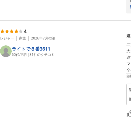
4
連
レジャー
家族
2026年7月
宿泊
二
ライトで８番3611
大
60代
/
男性
|
31
件のクチコミ
連
マ
全
部