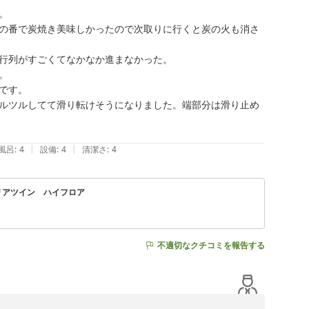
ております。



の番で炭焼き美味しかったので次取りに行くと炭の火も消さ
いただけたとのお言葉をありがとうございます。快適なご滞
行列がすごくてなかなか進まなかった。



トを目指し、より充実したサービスをご提供してまいりま
す。

ルツルしてて滑り転けそうになりました。端部分は滑り止め
ております。

|
|
風呂
:
4
設備
:
4
清潔さ
:
4
ペリアツイン ハイフロア
不適切なクチコミを報告する