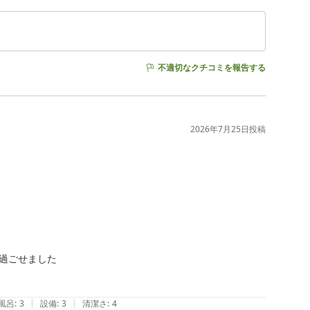
不適切なクチコミを報告する
2026年7月25日
投稿
過ごせました

|
|
風呂
:
3
設備
:
3
清潔さ
:
4