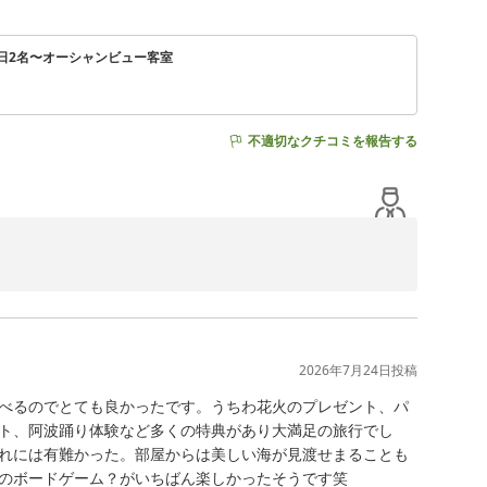
平日2名〜オーシャンビュー客室
不適切なクチコミを報告する
います。また、ご感想をお寄せいただきましたこと、心より
しみいただき、嬉しく存じます。

2026年7月24日
投稿
ときをお過ごしいただけたとのこと、大変嬉しく拝読いた
べるのでとても良かったです。うちわ花火のプレゼント、パ
ト、阿波踊り体験など多くの特典があり大満足の旅行でし
れには有難かった。部屋からは美しい海が見渡せまることも
ご期待に添えず申し訳ございませんでした。

のボードゲーム？がいちばん楽しかったそうです笑
まで自信をもって行っておりますが、海水温の変わり目な