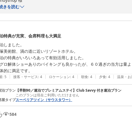
indyshop 様

続きを読む
この度は、息子様ご家族との三世代でのご旅行にアオアヲ ナルト リゾ
また、貴重なご感想をお寄せいただき、心より御礼申し上げます。

スタッフの対応につきまして、「どなたも親切でした」とのお言葉をい
泊特典が充実、会席料理も大満足
また、最上階のお部屋からの眺望や、プールをお楽しみいただき、お子
泊しました。

ございます。

塚美術館、渦の道に近いリゾートホテル。

泊の特典がいろいろあって有効活用しました。

一方で、ご滞在中数々のご不便と残念な思いをお掛けし、誠に申し訳ござ
グロ解体ショーありのバイキングも良かったが、６０過ぎの当方は量よ
展望風呂の一部の浴槽が熱すぎたこと、温度管理が行き届かず申し訳ご
体的に満足です。
し、浴槽ごとの温度確認を含め、快適にご利用いただける環境づくりに努
|
|
|
|
|
屋
:
5
接客・サービス
:
4
ロケーション
:
4
朝食
:
4
夕食
:
4
温泉・お
また「阿波三昧」で提供の「囲炉裏焼」につきましても、おかわりをご
しまい申し訳ございませんでした。現在タイムサービスでのご提供とな
宿泊プラン
【早割90／連泊でプレミアムステイ】Club Savvy 付き連泊プラン
た。分かりやすいご案内ができるように努めてまいります。

このプランは現在ご利用いただけません
その他、朝食時オムレツの行列や料理の補充が間に合っていない状況、
部屋タイプ
スーペリアツイン（サウスタワー）
さらに、朝食時、臨時のお席のためクーラーが効かず暑かったったこと
他にもプール内床面が滑りやすい点など、具体的なご意見をありがとう
584
設備担当とも共有し、確認と改善を進めてまいります。

せっかく三世代でお越しいただいたにもかかわらず、十分なおもてなし