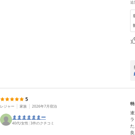
追
5
特
レジャー
家族
2026年7月
宿泊
連
ままままままー
ラ
40代
/
女性
|
3
件のクチコミ
た
良