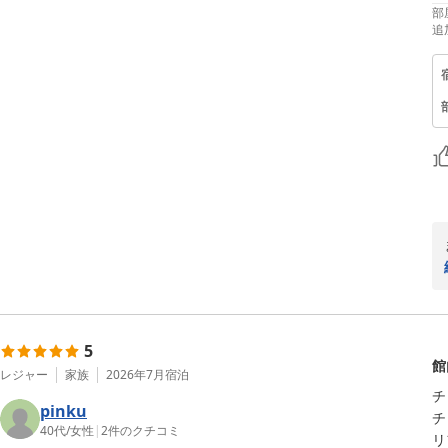
部
追
5
館
レジャー
家族
2026年7月
宿泊
チ
pinku
チ
40代
/
女性
|
2
件のクチコミ
リ