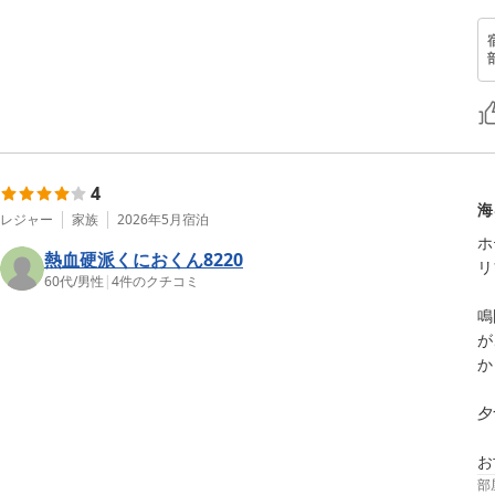
4
海
レジャー
家族
2026年5月
宿泊
ホ
熱血硬派くにおくん8220
リ
60代
/
男性
|
4
件のクチコミ
鳴
が
か
夕
部