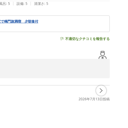
|
|
風呂
:
5
設備
:
5
清潔さ
:
5
トステイを存分にお楽しみいただけたこと、そして天候に
室で鳴門旅満喫 夕朝食付
てくださったというエピソードには、スタッフ一同思わず
いただけるリゾートを目指し、より楽しい思い出づくりの
不適切なクチコミを報告する
し上げております。

と嬉しいご感想をお寄せいただき、誠にありがとうございま
、そして「阿波の國」まで、本当にリゾートステイを満喫
2026年7月13日
投稿
だいた後は、プールやビーチ、温泉などの館内施設をご利用
の後も15時まで引き続き館内施設のご利用が可能となって
u 様よりいただいた「館内でずっと遊べました」とのお言葉