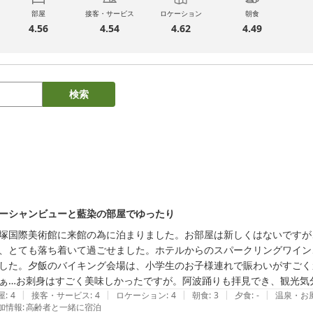
部屋
接客・サービス
ロケーション
朝食
4.56
4.54
4.62
4.49
検索
ーシャンビューと藍染の部屋でゆったり
塚国際美術館に来館の為に泊まりました。お部屋は新しくはないですが
、とても落ち着いて過ごせました。ホテルからのスパークリングワイン
した。夕飯のバイキング会場は、小学生のお子様連れで賑わいがすごく
ぁ…お刺身はすごく美味しかったですが。阿波踊りも拝見でき、観光気
|
|
|
|
|
屋
:
4
接客・サービス
:
4
ロケーション
:
4
朝食
:
3
夕食
:
-
温泉・お
加情報
:
高齢者と一緒に宿泊