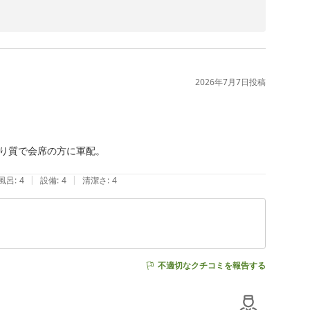
ートをお選びいただき、誠にありがとうございます。

ただき、大変嬉しく存じます。

2026年7月7日
投稿
様方が楽しそうにお過ごしになられたとのこと、何よりで
いませんでした。

り質で会席の方に軍配。

ざいませんでした。いただいたご指摘を関係部署と共有
めてまいります。

|
|
風呂
:
4
設備
:
4
清潔さ
:
4
希望の際にご提供が終了していて残念なお気持ちにさせて
っておりますが告知が行き届かず申し訳ございませんでし
品数へのご指摘をいただき、重ねてお詫び申し上げます。

不快な思いをさせてしまい重ね重ねお詫び申し上げます。

ございます。安全面に関わるご指摘として重く受け止め、
不適切なクチコミを報告する
ができず、改めてお詫び申し上げます。
