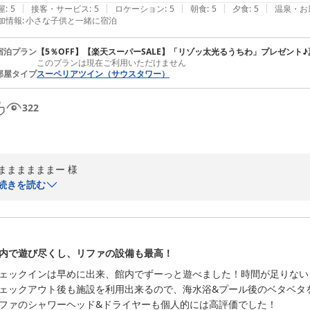
|
|
|
|
|
屋
:
5
接客・サービス
:
5
ロケーション
:
5
朝食
:
5
夕食
:
5
温泉・お
ど季節によっては、品質が低下することもございます。頂いたお声を真
加情報
:
小さな子供と一緒に宿泊
クを強化するなど、改めて見直しを図り、よりご満足いただけるお料理
宿泊プラン
【5％OFF】【楽天スーパーSALE】「リゾッ太光るうちわ」プレゼント♪
これからも美しい景色はもちろん、お食事やおもてなしを含めたすべて
このプランは現在ご利用いただけません
部屋タイプ
スーペリアツイン（サウスタワー）
また鳴門へお越しの際には、ぜひお立ち寄りいただけますと幸いです。

熱血硬派くにおくん8220 様ご家族のお越しをスタッフ一同、心よりお
322
アオアヲ ナルト リゾート

ルームズ＆セールス マーケティングディレクター
ままままままー 様

アオアヲナルトリゾート
続きを読む
この度はアオアヲ ナルト リゾートをご利用いただき、また満点の評価
2026-08-01
ます。

「特典満載で子連れ旅行を大満喫！」との嬉しいお言葉　ご家族皆様で
内で遊び尽くし、リファの設備も最高！
しく拝読いたしました。

ェックインは早めに出来、館内でずーっと遊べました！時間が足りないく
ェックアウト後も施設を利用出来るので、海水浴&プール後のベタベタを
連泊でも飽きることなくお食事を楽しんでいただき、嬉しく存じます。

ファのシャワーヘッド&ドライヤーも個人的には高評価でした！
また、「リゾッ太光るうちわ」や花火、パラソル・浮き輪の無料貸し出