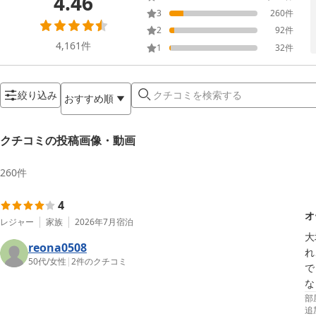
4.46
3
260
件
2
92
件
4,161
件
1
32
件
絞り込み
おすすめ順
クチコミの投稿画像・動画
260
件
4
オ
レジャー
家族
2026年7月
宿泊
大
reona0508
れ
50代
/
女性
|
2
件のクチコミ
で
な
部
追