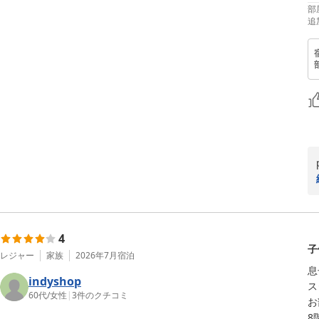
部
追
4
子
レジャー
家族
2026年7月
宿泊
息
indyshop
ス
60代
/
女性
|
3
件のクチコミ
お
8