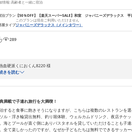
加情報
:
高齢者と一緒に宿泊
宿泊プラン
【50％OFF】【楽天スーパーSALE】和室 ジャパニーズデラックス 
このプランは現在ご利用いただけません
部屋タイプ
ジャパニーズデラックス（メインタワー）
289
熱血硬派くにおくん8220 様

続きを読む
この度はアオアヲ ナルト リゾートにご宿泊賜り、誠にありがとうござ
御礼申し上げます。

お部屋からご覧いただいた海の景色やリゾートならではの雰囲気をお楽
典満載で子連れ旅行を大満喫！
また、夕食後の「阿波踊り公演」にも足をお運びいただき、楽しいひと
泊すると食事に飽きそうになりますが、こちらは複数のレストランを選
しました。

ソル・浮き輪貸出無料、釣り堀体験、ウェルカムドリンク、夜店チケッ
。海とプールが直ぐ側にありバスタオルを貸していただけることも子連
一方で、ご旅行の目的でもあった「鳴門鯛」のお料理につきましては、
。全て楽しかったのですが、なぜか子どもたちは無料でできるサッカー
「鯛」は、鳴門を代表する特産品のひとつでもあり、仕入れからご提供