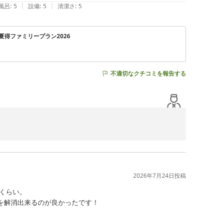
|
|
風呂
:
5
設備
:
5
清潔さ
:
5
摯に受け止め、ご提供前に調理内容や品質についてチェッ
をご提供できるよう努めてまいります。

夏得ファミリープラン2026
の面でご満足いただけるリゾートを目指してまいります。

待ち申し上げております。

不適切なクチコミを報告する
と心温まるご感想をお寄せいただき、誠にありがとうござい
夏のご滞在を満喫していただけたご様子が伝わり、大変嬉
2026年7月24日
投稿
らい。

解消出来るのが良かったです！

しなど、夏得ファミリープランの特典にもご満足いただ