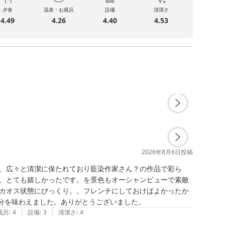
夕食
温泉・お風呂
設備
清潔さ
4.49
4.26
4.40
4.53
2026年8月6日
投稿
、広々と清潔に保たれており藍染作家さん？の作品で彩ら
、とても嬉しかったです。を景色もオーシャンビューで素敵
カオス状態にびっくり。。フレンチにしておけばよかったか
分を味わえました。ありがとうございました。
|
|
風呂
:
4
設備
:
3
清潔さ
:
4