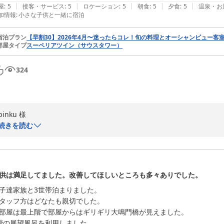
|
|
|
|
|
屋
:
5
接客・サービス
:
5
ロケーション
:
5
朝食
:
5
夕食
:
5
温泉・お
き、ホテルイベントの「阿波踊り公演」にご参加いただくなど、リゾー
加情報
:
小さな子供と一緒に宿泊
も恵まれたご様子、何よりでございました。

宿泊プラン
【早割30】2026年4月〜迷ったらコレ！旬の料理とオーシャンビュー客
お子様たちが無料でお楽しみいただけるサッカーゲームを一番気に入っ
部屋タイプ
スーペリアツイン（サウスタワー）
笑顔になりました。

これからも、お子様はもちろん、ご家族皆様に「また来たい」と思って
324
お手伝いに努めてまいります。

ままままままー様ご家族のまたのお帰りを、スタッフ一同心よりお待ち申
pinku 様

アオアヲ ナルト リゾート

続きを読む
ルームズ＆セールス マーケティングディレクター
この度はアオアヲ ナルト リゾートにご宿泊いただき、また最高の評価
アオアヲナルトリゾート
す。

2026-08-01
ご投稿いただいたお写真から、マリンメニューやナイトプール、釣り堀
供は満足してました。改善してほしいところも多々ありでした。
し、遊び尽くしていただいたご様子、大変嬉しく拝読いたしました。

子達家族と3世帯泊まりました。

私どもでは、お部屋のチェックインは15時ですが、12時にご記帳いた
タッフ方はどなたも親切でした。

いただいております。さらにお部屋のチェックアウトは11時ですが、そ
部屋は最上階で部屋からはギリギリ大鳴門橋が見えました。

おり、最大で27時間のリゾートステイをお愉しみいただけます。pink
階の展望風呂を利用しました。
