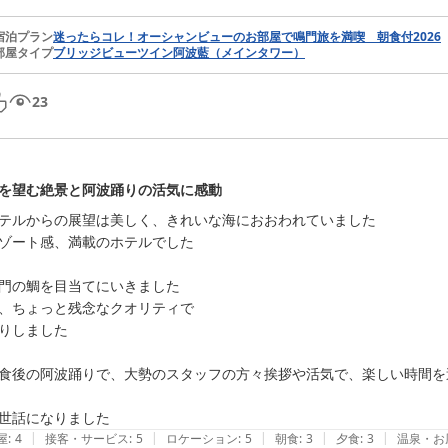
宿泊プラン
迷ったらコレ！オーシャンビューのお部屋で鳴門旅を満喫 朝食付2026
部屋タイプ
ブリッジビューツイン阿波藍（メインタワー）
23
を望む絶景と阿波踊りの活気に感動
テルからの展望は美しく、きれいな海におおわれていました

ゾート感、満載のホテルでした

門の鯛を目当てにいきました

、ちょっと残念なクオリティで

りしました

食後の阿波踊りで、大勢のスタッフの方々挨拶や活気で、楽しい時間を
|
|
|
|
|
屋
:
4
接客・サービス
:
5
ロケーション
:
5
朝食
:
3
夕食
:
3
温泉・お