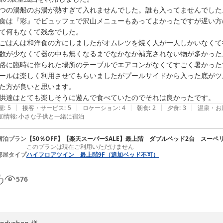
は、本当にご滞在に満足いただいたことが伝わり、一同何より嬉しく感じ
つの湯船のお湯が熱すぎて入れませんでした。誰も入ってませんでした。
食は『彩』でビュッフェで沢山メニューもあってよかったですが遅い方
また、大浴場に設置のReFaのシャワーヘッドやドライヤーにもご満足
て何もなくて残念でした。

在の一助となりましたことを大変光栄に存じます。

ごはんは和洋食の方にしましたがオムレツを焼く人が一人しかいなくて
数が少なくて器の中も無くなるまでなかなか補充されない物が多かった。
これからも、お子様から大人の方まで一日中お楽しみいただけるリゾー
路に臨時に作られた場所のテーブルでエアコンがなくてすごく暑かったで
す。

ールは楽しく利用させてもらいましたがプールサイドから入った底がツ
た方が良いと思います。

pinku様 ご家族のまたのお帰りを、スタッフ一同心よりお待ち申し上げ
|
|
|
|
|
屋
:
5
接客・サービス
:
5
ロケーション
:
4
朝食
:
2
夕食
:
3
温泉・お
加情報
:
小さな子供と一緒に宿泊
アオアヲ ナルト リゾート

ルームズ＆セールス マーケティングディレクター
宿泊プラン
【50％OFF】【楽天スーパーSALE】最上階 ダブルベッド2台 スー
アオアヲナルトリゾート
このプランは現在ご利用いただけません
部屋タイプ
ハイフロアツイン 最上階9F（追加ベッド不可）
2026-08-01
576