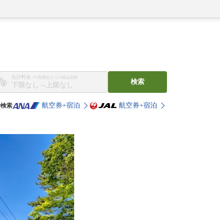
合計料金
※1部屋あたりの税込金額
検索
〜
航空券+宿泊
航空券+宿泊
で検索