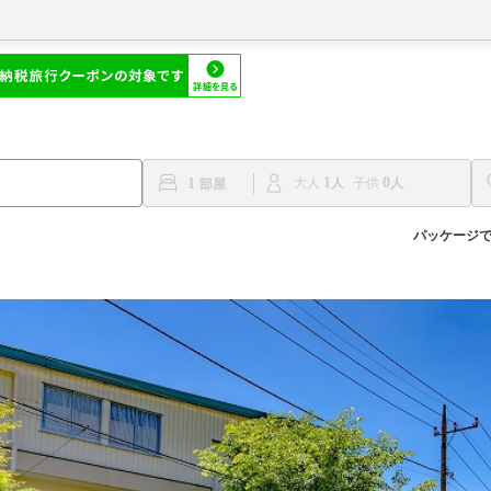
1
0
1
大人
子供
パッケージ