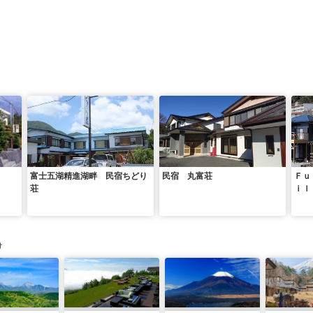
富士五湖精進湖畔 民宿ちどり
民宿 丸富荘
Ｆｕ
荘
ｉｌ
け