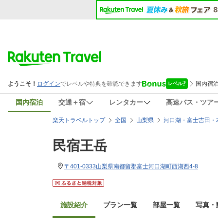
国内宿泊
交通＋宿
レンタカー
高速バス・ツア
楽天トラベルトップ
全国
山梨県
河口湖・富士吉田・
民宿王岳
〒401-0333山梨県南都留郡富士河口湖町西湖西4-8
施設紹介
プラン一覧
部屋一覧
写真・動