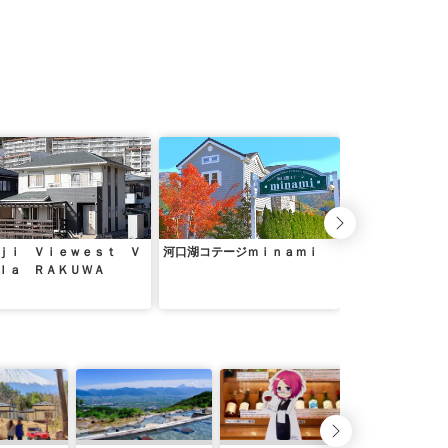
ｊｉ Ｖｉｅｗｅｓｔ Ｖ
河口湖コテージｍｉｎａｍｉ
リゾートイン 坂
ｌａ ＲＡＫＵＷＡ