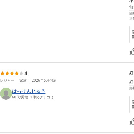
小
無
部
追
4
好
レジャー
家族
2026年6月
宿泊
好
部
はっせんじゅう
60代
/
男性
|
1
件のクチコミ