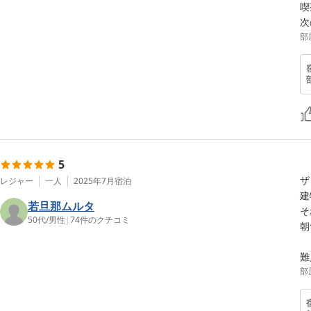
喫
次
部
5
ザ
レジャー
一人
2025年7月
宿泊
建
若旦那ムルタ
そ
50代
/
男性
|
74
件のクチコミ
朝
難
部