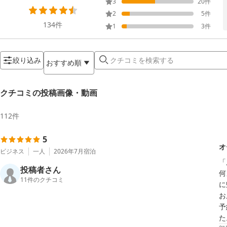
3
20
件
2
5
件
134
件
1
3
件
絞り込み
おすすめ順
クチコミの投稿画像・動画
112
件
5
オ
ビジネス
一人
2026年7月
宿泊
「
投稿者さん
何
11
件のクチコミ
に
お
予
た