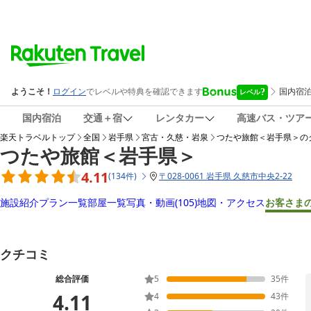
国内宿泊
交通＋宿
レンタカー
高速バス・ツア
楽天トラベルトップ
全国
岩手県
宮古・久慈・岩泉
つたや旅館＜岩手県＞
の
つたや旅館＜岩手県＞
4.11
(
134
件
)
〒
028-0061 岩手県 久慈市中央2-22
施設紹介
プラン一覧
部屋一覧
写真・動画
(105)
地図・アクセス
お客さま
クチコミ
総合評価
5
35
件
4.11
4
43
件