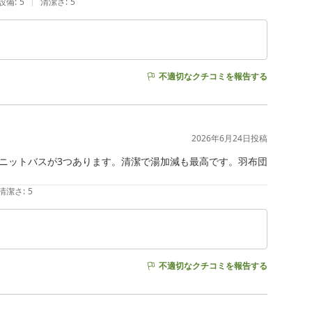
|
設備
:
5
清潔さ
:
5
不適切なクチコミを報告する
2026年6月24日
投稿
ニットバスが3つあります。清潔で湯加減も最高です。羽布団
清潔さ
:
5
不適切なクチコミを報告する