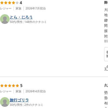
4
飾
レジャー
家族
2026年7月
宿泊
大
地
とら・じろう
建
50代
/
男性
|
148
件のクチコミ
間
接
対
部
5
久
レジャー
家族
2026年4月
宿泊
壁
昔
旅行ゴリラ
布
30代
/
男性
|
2
件のクチコミ