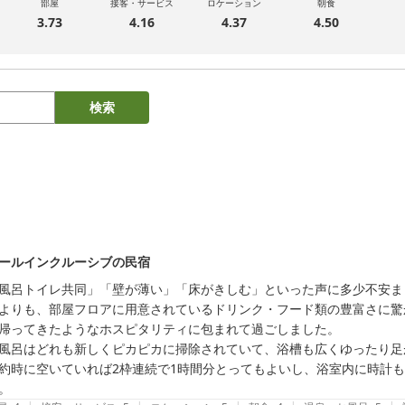
部屋
接客・サービス
ロケーション
朝食
3.73
4.16
4.37
4.50
検索
ールインクルーシブの民宿
風呂トイレ共同」「壁が薄い」「床がきしむ」といった声に多少不安ま
よりも、部屋フロアに用意されているドリンク・フード類の豊富さに驚
帰ってきたようなホスピタリティに包まれて過ごしました。

風呂はどれも新しくピカピカに掃除されていて、浴槽も広くゆったり足
約時に空いていれば2枠連続で1時間分とってもよいし、浴室内に時計
。