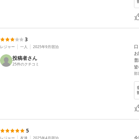
3
口
レジャー
一人
2025年9月
宿泊
お
投稿者さん
普
25
件のクチコミ
部
5
今
レジャー
友達
2025年4月
宿泊