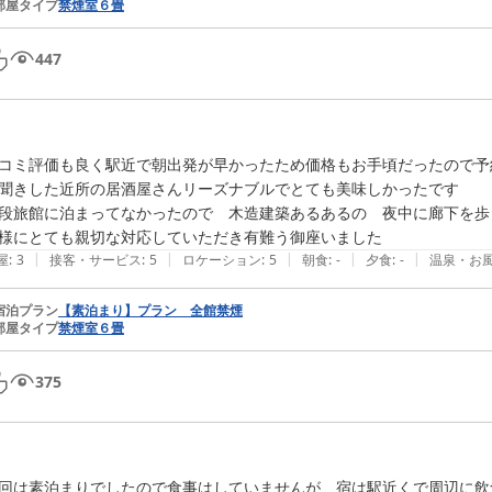
部屋タイプ
禁煙室６畳
447
コミ評価も良く駅近で朝出発が早かったため価格もお手頃だったので予約
聞きした近所の居酒屋さんリーズナブルでとても美味しかったです

段旅館に泊まってなかったので　木造建築あるあるの　夜中に廊下を歩
|
|
|
|
|
屋
:
3
接客・サービス
:
5
ロケーション
:
5
朝食
:
-
夕食
:
-
温泉・お
宿泊プラン
【素泊まり】プラン 全館禁煙
部屋タイプ
禁煙室６畳
375
回は素泊まりでしたので食事はしていませんが、宿は駅近くで周辺に飲