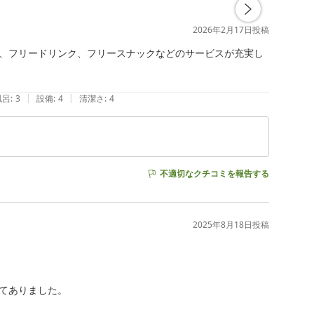
2026年2月17日
投稿
、フリードリンク、フリースナックなどのサービスが充実し
|
|
風呂
:
3
設備
:
4
清潔さ
:
4
不適切なクチコミを報告する
2025年8月18日
投稿
てありました。
