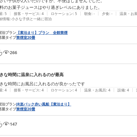
さい子供が2人いたのですが、不便はしませんでした。

料のお菓子ジュースはやり過ぎレベルにありました。
|
|
|
|
|
屋
:
5
接客・サービス
:
4
ロケーション
:
5
朝食
:
-
夕食
:
-
温泉・お
加情報
:
小さな子供と一緒に宿泊
宿泊プラン
【素泊まり】プラン 全館禁煙
部屋タイプ
禁煙室20畳
266
きな時間に温泉に入れるのが最高
きな時間にお風呂に入れるのが良かったです
|
|
|
|
|
屋
:
4
接客・サービス
:
4
ロケーション
:
4
温泉・お風呂
:
4
設備
:
4
宿泊プラン
JR楽パック赤い風船【素泊まり】
部屋タイプ
禁煙室20畳
147