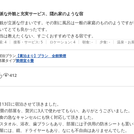
派な外観と充実サービス、隠れ家のような宿
観が立派な佇まいです。その割に風呂は一般の家庭のもののようですが
いてとても良かったです。

当は教えたくない、すごくおすすめできる宿です。
|
|
|
|
|
屋
:
4
接客・サービス
:
5
ロケーション
:
4
朝食
:
-
夕食
:
-
温泉・お
宿泊プラン
【素泊まり】プラン 全館禁煙
部屋タイプ
禁煙室６畳
412
月13日に宿泊させて頂きました。

0畳の部屋を、贅沢に3人で使わせてもらい、ありがとうございました。

食の急なキャンセルにも快く対応して頂きました。

スタオル、浴衣、歯ブラシもあり、部屋には子供用の防水シートも置い
屋には、鏡、ドライヤーもあり、なにも不自由はありませんでした。
