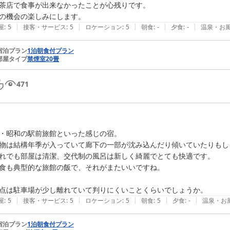
茶店で食事が出来なかったことが心残りです。

の機会の楽しみにします。
|
|
|
|
|
屋
:
5
接客・サービス
:
5
ロケーション
:
5
朝食
:
-
夕食
:
-
温泉・お
宿泊プラン
1泊朝食付プラン
部屋タイプ
禁煙室20畳
471
・昭和の駅前旅館といった感じの宿。

物は結構年季が入っていて廊下の一部が沈み込んだり傾いていたりもし
れでも部屋は清潔、交代制の風呂は新しく綺麗でとても快適です。

食も典型的な旅館の飯で、それがまたいいですね。

点は駐車場が少し離れていて判りにくいことくらいでしょうか。
|
|
|
|
|
屋
:
5
接客・サービス
:
5
ロケーション
:
5
朝食
:
5
夕食
:
-
温泉・お
宿泊プラン
1泊朝食付プラン