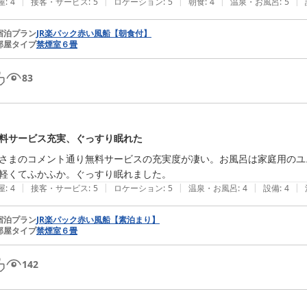
|
|
|
|
|
屋
:
4
接客・サービス
:
5
ロケーション
:
5
朝食
:
4
温泉・お風呂
:
5
宿泊プラン
JR楽パック赤い風船【朝食付】
部屋タイプ
禁煙室６畳
83
料サービス充実、ぐっすり眠れた
さまのコメント通り無料サービスの充実度が凄い。お風呂は家庭用のユ
軽くてふかふか。ぐっすり眠れました。
|
|
|
|
|
屋
:
4
接客・サービス
:
5
ロケーション
:
5
温泉・お風呂
:
4
設備
:
4
宿泊プラン
JR楽パック赤い風船【素泊まり】
部屋タイプ
禁煙室６畳
142