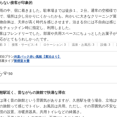
らない接客が印象的
雨の中、宿に着きました。駐車場までは徒歩１、２分。通常の空模様で
で、場所は少し分かりにくかったかも。向かいに大きなクリーニング屋
物自体は、天井が高く時代を感じさせます。泊まる分には不自由は感じ
をチェックイン時に指定し、利用しました。

客はフレンドリーでした。部屋や共用スペースにちょっとしたお菓子が
応がとてもうれしかったです。
|
|
|
|
|
屋
:
3
接客・サービス
:
4
ロケーション
:
3
温泉・お風呂
:
3
設備
:
3
宿泊プラン
JR楽パック赤い風船【素泊まり】
部屋タイプ
禁煙室８畳
50
慈駅近く、昔ながらの旅館で快適な滞在
は薄く昔の旅館という雰囲気がありますが、久慈駅を使う場合、立地は
の旅館って感じでトイレ、お風呂は共用。ただし、その雰囲気の不安な
団の設置。冷暖房器具。共用トイレなどの綺麗さ。
