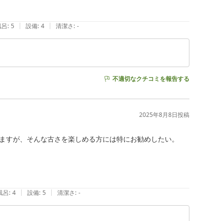
|
|
風呂
:
5
設備
:
4
清潔さ
:
-
不適切なクチコミを報告する
2025年8月8日
投稿
ますが、そんな古さを楽しめる方には特にお勧めしたい。

|
|
風呂
:
4
設備
:
5
清潔さ
:
-