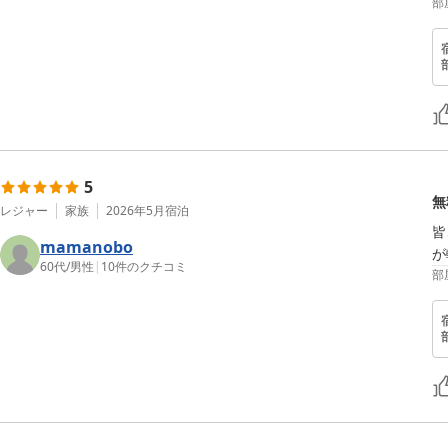
部
5
無
レジャー
家族
2026年5月
宿泊
皆
mamanobo
が
60代
/
男性
|
10
件のクチコミ
部