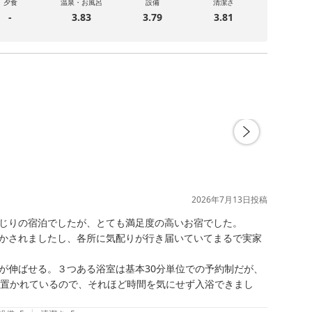
夕食
温泉・お風呂
設備
清潔さ
-
3.83
3.79
3.81
2026年7月13日
投稿
じりの宿泊でしたが、とても満足度の高いお宿でした。

かされましたし、各所に気配りが行き届いていてまるで実家
が伸ばせる。３つある浴室は基本30分単位での予約制だが、
も置かれているので、それほど時間を気にせず入浴できまし