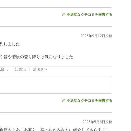
不適切なクチコミを報告する
2025年9月12日
投稿
しました

く音や階段の登り降りは気になりました

|
|
風呂
:
3
設備
:
3
清潔さ
:
-
不適切なクチコミを報告する
2025年5月6日
投稿
食店もまあまあ有り、宿のおかみさんに紹介してもらえまし