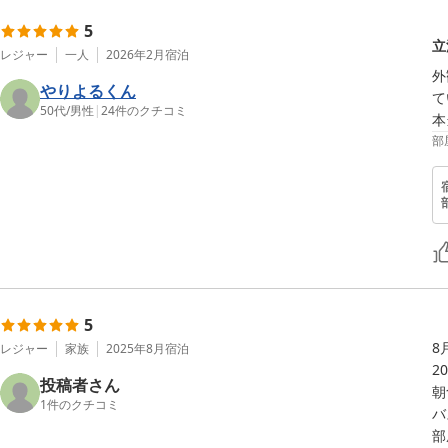
5
立
レジャー
一人
2026年2月
宿泊
外
やりよるくん
て
50代
/
男性
|
24
件のクチコミ
本
部
5
8
レジャー
家族
2025年8月
宿泊
2
投稿者さん
朝
1
件のクチコミ
バ
部