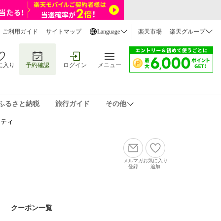
ご利用ガイド
サイトマップ
Language
楽天市場
楽天グループ
に入り
予約確認
ログイン
メニュー
ふるさと納税
旅行ガイド
その他
リティ
メルマガ
お気に入り
登録
追加
クーポン一覧