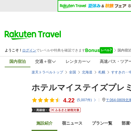
国内宿泊
交通＋宿
レンタカー
高速バス・ツア
楽天トラベルトップ
全国
北海道
札幌
すすきの・
ホテルマイステイズプレ
4.22
(
5,007
件)
〒064-080
施設紹介
宿ニュース
プラン一覧
部屋