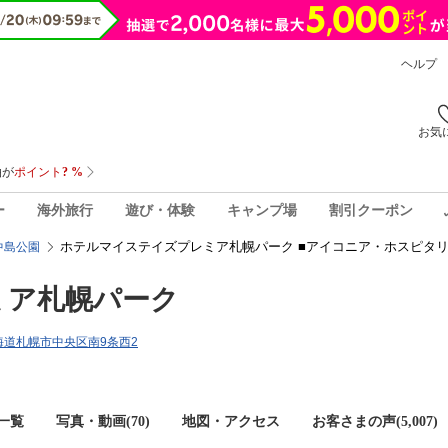
ヘルプ
お気
ー
海外旅行
遊び・体験
キャンプ場
割引クーポン
ホテルマイステイズプレミア札幌パーク ■アイコニア・ホスピタ
中島公園
ミア札幌パーク
9北海道札幌市中央区南9条西2
一覧
写真・動画(70)
地図・アクセス
お客さまの声(
5,007
)