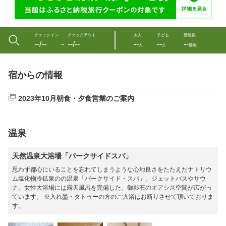
チェックイン
チェックアウト
大人
子ども
部屋数
--/--
--/--
--
--
--
〜
人
人
部屋
宿からの情報
2023年10月朝食・夕食営業のご案内
温泉
天然温泉大浴場「パークサイドスパ」
思わず都心にいることを忘れてしまうような心地良さをたたえたナトリウ
ム塩化物冷鉱泉のの温泉「パークサイド・スパ」。ジェットバスやサウ
ナ、女性大浴場には露天風呂を完備した、御影石のオアシス空間が広がっ
ています。 ※入れ墨・タトゥーの方のご入浴はお断りさせて頂いておりま
す。