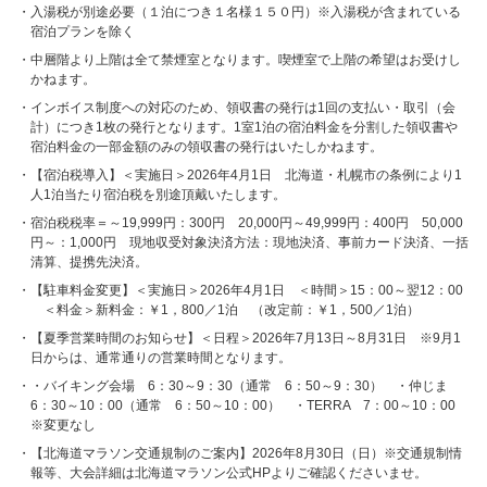
入湯税が別途必要（１泊につき１名様１５０円）※入湯税が含まれている
宿泊プランを除く
中層階より上階は全て禁煙室となります。喫煙室で上階の希望はお受けし
かねます。
インボイス制度への対応のため、領収書の発行は1回の支払い・取引（会
計）につき1枚の発行となります。1室1泊の宿泊料金を分割した領収書や
宿泊料金の一部金額のみの領収書の発行はいたしかねます。
【宿泊税導入】＜実施日＞2026年4月1日 北海道・札幌市の条例により1
人1泊当たり宿泊税を別途頂戴いたします。
宿泊税税率＝～19,999円：300円 20,000円～49,999円：400円 50,000
円～：1,000円 現地収受対象決済方法：現地決済、事前カード決済、一括
清算、提携先決済。
【駐車料金変更】＜実施日＞2026年4月1日 ＜時間＞15：00～翌12：00
＜料金＞新料金：￥1，800／1泊 （改定前：￥1，500／1泊）
【夏季営業時間のお知らせ】＜日程＞2026年7月13日～8月31日 ※9月1
日からは、通常通りの営業時間となります。
・バイキング会場 6：30～9：30（通常 6：50～9：30） ・仲じま
6：30～10：00（通常 6：50～10：00） ・TERRA 7：00～10：00
※変更なし
【北海道マラソン交通規制のご案内】2026年8月30日（日）※交通規制情
報等、大会詳細は北海道マラソン公式HPよりご確認くださいませ。