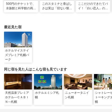
500円のチケットで、
このスタミナと香ばし
ここだけのできたてパ
水族館と科学館の両方
さは実は「切ない憧
イ！「白い恋人」の石
入れる！？お得感満載
れ」だった…！北海道
屋製菓直営初のオープ
の超穴場スポット！
グルメ「豚丼」のヒミ
ンキッチンが函館に
ツ
最近見た宿
ホテルマイステイ
ズプレミア札幌パ
ーク
同じ宿を見た人はこんな宿も見ています
天然温泉プレミア
ホテルエミシア札
ニューオータニイ
シャトレー
ホテル―ＣＡＢＩ
幌
ン札幌
トーキング
Ｎ―札幌
幌