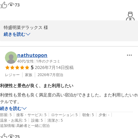
73
特盛明菜デラックス 様

ご利用いただきましてありがとうございます。またコメントをお寄
続きを読む
せいただき重ねてお礼申し上げます。眺望やご朝食を最高とお褒め
いただき大変嬉しく存じます。これからも皆様により快適にお過ご
しいただけるようサービス向上に努めてまいります。またのご来館
nathutopon
をお待ちしております。
40代
/
女性
|
1
件のクチコミ
5
2026年7月14日
投稿
ホテルメトロポリタン丸の内
レジャー
家族
2026年7月
宿泊
2026-07-18
利便性と景色が良く、また利用したい
利便性も景色も良く満足度の高い宿泊ができました。また利用したいホ
テルです。
続きを読む
|
|
|
|
|
部屋
:
5
接客・サービス
:
5
ロケーション
:
5
朝食
:
5
夕食
:
-
|
|
温泉・お風呂
:
5
設備
:
5
清潔さ
:
5
追加情報
:
高齢者と一緒に宿泊
75