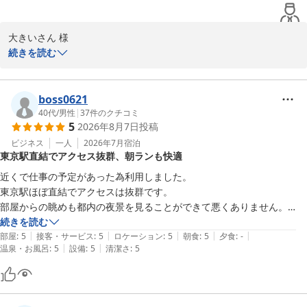
大きいさん 様

ご利用いただきましてありがとうございます。またコメントをお寄
続きを読む
せいただき重ねてお礼申し上げます。朝食にご満足いただけたご様
子を伺え大変嬉しく存じます。これからも魅力ある朝食の提供に努
めてまいります。またのご来館をスタッフ一同心よりお待ち申し上
boss0621
げております。
40代
/
男性
|
37
件のクチコミ
5
2026年8月7日
投稿
ホテルメトロポリタン丸の内
ビジネス
一人
2026年7月
宿泊
2026-06-03
東京駅直結でアクセス抜群、朝ランも快適
近くで仕事の予定があった為利用しました。

東京駅ほぼ直結でアクセスは抜群です。

部屋からの眺めも都内の夜景を見ることができて悪くありません。

皇居にも近いので朝ランニングも楽しめました。

続きを読む
|
|
|
|
|
機会があったらまた利用させていただきます。
部屋
:
5
接客・サービス
:
5
ロケーション
:
5
朝食
:
5
夕食
:
-
|
|
温泉・お風呂
:
5
設備
:
5
清潔さ
:
5