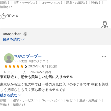
|
|
|
|
|
部屋
:
5
接客・サービス
:
5
ロケーション
:
5
温泉・お風呂
:
5
設備
:
5
清潔さ
:
5
216
anagochan  様

この度はご両親様の還暦という大切な節目にご利用いただき誠にあ
続きを読む
りがとうございます。また、コメントをお寄せいただき重ねてお礼
申し上げます。ご朝食のご追加につきましてお役に立てましたよう
で何よりでございます。「また利用します」という温かいお言葉を
ちやこブーブー
励みに、今後も皆様の大切なひとときに寄り添えるホテルであり続
50代
/
女性
|
8
件のクチコミ
5
2026年6月1日
投稿
けられるよう努めてまいります。またのご利用をお待ちしておりま
す。
レジャー
一人
2026年5月
宿泊
東京駅近く、朝食も美味しいお気に入りホテル
ホテルメトロポリタン丸の内
東京駅から近く私の中では一番のお気に入りのホテルです 朝食も美味
2026-06-06
しく見晴らしも良く落ち着けるホテルです
続きを読む
|
|
|
|
|
部屋
:
5
接客・サービス
:
5
ロケーション
:
5
朝食
:
5
温泉・お風呂
:
5
|
設備
:
5
清潔さ
:
5