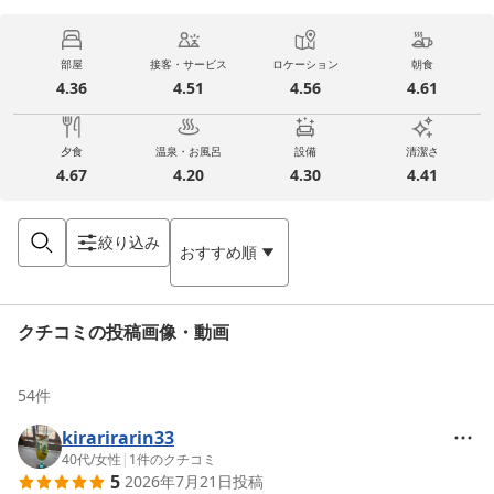
部屋
接客・サービス
ロケーション
朝食
4.36
4.51
4.56
4.61
夕食
温泉・お風呂
設備
清潔さ
4.67
4.20
4.30
4.41
絞り込み
おすすめ順
クチコミの投稿画像・動画
54
件
kirarirarin33
40代
/
女性
|
1
件のクチコミ
5
2026年7月21日
投稿