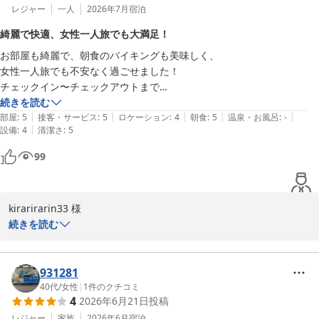
レジャー
一人
2026年7月
宿泊
綺麗で快適、女性一人旅でも大満足！
お部屋も綺麗で、朝食のバイキングも美味しく、

女性一人旅でも不安なく過ごせました！

チェックイン〜チェックアウトまで

ほぼ待ち時間なくスムーズで、

続きを読む
|
|
|
|
|
チェックアウト後の荷物預かりもあり、

部屋
:
5
接客・サービス
:
5
ロケーション
:
4
朝食
:
5
温泉・お風呂
:
-
|
設備
:
4
清潔さ
:
5
大変満足です！絶対また泊まりたいと思います！

素敵な旅をありがとうございました😆
99
kirarirarin33 様

ホテルメトロポリタン 丸の内をご利用いただき、誠にありがとうご
続きを読む
ざいます。またコメントをお寄せいただき重ねてお礼申し上げま
す。お部屋の清潔感や朝食にご満足いただけ、女性一人旅でも安心
してお過ごしいただけたご様子を伺え大変嬉しく存じます。「絶対
931281
また泊まりたい」というこれ以上ない温かいお言葉は、スタッフ一
40代
/
女性
|
1
件のクチコミ
4
2026年6月21日
投稿
同にとって大きな励みとなります。これからも心地よく安心できる
空間をご提供できるよう努めてまいります。またのお越しを心より
レジャー
家族
2026年6月
宿泊