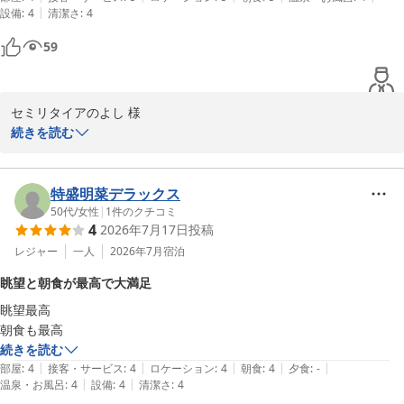
|
設備
:
4
清潔さ
:
4
59
セミリタイアのよし 様

ご利用いただきまして誠にありがとうございます。またコメントを
続きを読む
お寄せいただき重ねてお礼申し上げます。駅からのアクセスや都内
移動の利便性にご満足いただけたご様子を伺え大変嬉しく存じま
す。また、ご朝食をお気に召していただけましたことは、調理スタ
特盛明菜デラックス
ッフにとりましても大きな励みとなります。これからも快適な時間
50代
/
女性
|
1
件のクチコミ
4
2026年7月17日
投稿
と美味しい朝食をご提供できるよう努めてまいります。またのお越
しをスタッフ一同心よりお待ち申し上げております。
レジャー
一人
2026年7月
宿泊
ホテルメトロポリタン丸の内
眺望と朝食が最高で大満足
2026-07-27
眺望最高

朝食も最高
続きを読む
|
|
|
|
|
部屋
:
4
接客・サービス
:
4
ロケーション
:
4
朝食
:
4
夕食
:
-
|
|
温泉・お風呂
:
4
設備
:
4
清潔さ
:
4