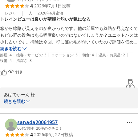
4
2026年7月1日
投稿
が行き届いておらず、ご不快の念をおかけいたしましたことを深く
お詫び申し上げます。いただいたご指摘を真摯に受け止め、清掃時
レジャー
一人
2026年6月
宿泊
トレインビューは良いが清掃と匂いが気になる
のチェック体制を強化・徹底し、清潔で快適な空間づくりに努めて
まいります。ノナマコ様のまたのお帰りを、スタッフ一同心よりお
窓から線路が見えるのが良かったです。他の部屋でも線路が見えなくて
待ち申し上げております。
もビル群の景色はある程度良いのではないでしょうか？ユニットバスは
少し古いです。掃除は今回、壁に髪の毛が付いていたので評価を低めに
ホテルメトロポリタン丸の内
しています。後は部屋の匂いが気になりました。タバコの臭いではな
続きを読む
2026-08-03
|
|
|
|
|
く、色んな人が泊まる事によって蓄積されたニオイなのかなとは思いま
部屋
:
4
接客・サービス
:
5
ロケーション
:
5
朝食
:
4
温泉・お風呂
:
2
|
設備
:
4
清潔さ
:
3
すが、私は匂いに敏感な方なのでやはりもう少し無臭だと良いなと思い
ます。朝食は美味しかったです。
119
あばでぃーん 様

ご利用いただきましてありがとうございます。またコメントをお寄
続きを読む
せいただき重ねてお礼申し上げます。お部屋からの景色や朝食にご
満足いただけた一方で、清掃不備やお部屋の臭いにおきまして、ご
不快の念をおかけいたしましたことを深くお詫び申し上げます。い
sanada20061957
ただいたご指摘を共有し、清掃時の点検強化とともに、快適な客室
60代
/
男性
|
20
件のクチコミ
4
2026年6月27日
投稿
環境づくりに努めてまいります。貴重なご意見をお寄せいただき、