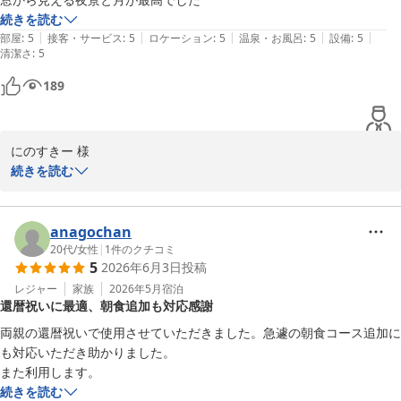
続きを読む
|
|
|
|
|
部屋
:
5
接客・サービス
:
5
ロケーション
:
5
温泉・お風呂
:
5
設備
:
5
清潔さ
:
5
189
にのすきー 様

ご利用いただきましてありがとうございます。またコメントをお寄
続きを読む
せいただき重ねてお礼申し上げます。お部屋からご覧いただく夜景
と月をお楽しみいただけたご様子を伺え何よりでございます。これ
からも非日常をごゆっくりお楽しみいただけるようサービス向上に
anagochan
努めてまいります。またのご来館をお待ちしております。
20代
/
女性
|
1
件のクチコミ
5
2026年6月3日
投稿
ホテルメトロポリタン丸の内
レジャー
家族
2026年5月
宿泊
2026-06-14
還暦祝いに最適、朝食追加も対応感謝
両親の還暦祝いで使用させていただきました。急遽の朝食コース追加に
も対応いただき助かりました。

また利用します。
続きを読む