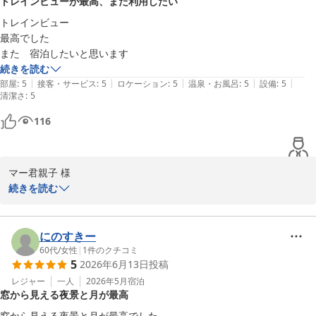
トレインビューが最高、また利用したい
す。
トレインビュー

ホテルメトロポリタン丸の内
最高でした

2026-07-07
続きを読む
|
|
|
|
|
部屋
:
5
接客・サービス
:
5
ロケーション
:
5
温泉・お風呂
:
5
設備
:
5
清潔さ
:
5
116
マー君親子 様

ご利用いただきましてありがとうございます。またコメントをお寄
続きを読む
せいただき重ねてお礼申し上げます。トレインビューのお部屋をご
満喫いただけたご様子を伺え大変嬉しく存じます。これからも非日
常をお楽しみいただけるようサービス向上に努めてまいります。ま
にのすきー
たのご来館をお待ちしております。
60代
/
女性
|
1
件のクチコミ
5
2026年6月13日
投稿
ホテルメトロポリタン丸の内
レジャー
一人
2026年5月
宿泊
2026-07-07
窓から見える夜景と月が最高
窓から見える夜景と月が最高でした