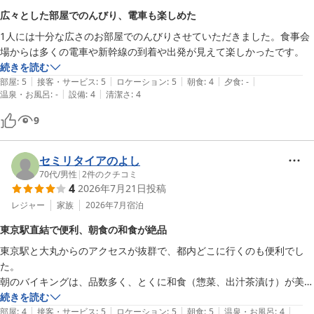
広々とした部屋でのんびり、電車も楽しめた
2026-05-16
1人には十分な広さのお部屋でのんびりさせていただきました。食事会
場からは多くの電車や新幹線の到着や出発が見えて楽しかったです。
続きを読む
|
|
|
|
|
部屋
:
5
接客・サービス
:
5
ロケーション
:
5
朝食
:
4
夕食
:
-
|
|
温泉・お風呂
:
-
設備
:
4
清潔さ
:
4
9
セミリタイアのよし
70代
/
男性
|
2
件のクチコミ
4
2026年7月21日
投稿
レジャー
家族
2026年7月
宿泊
東京駅直結で便利、朝食の和食が絶品
東京駅と大丸からのアクセスが抜群で、都内どこに行くのも便利でし
た。

朝のバイキングは、品数多く、とくに和食（惣菜、出汁茶漬け）が美味
しかったです。
続きを読む
|
|
|
|
|
部屋
:
4
接客・サービス
:
5
ロケーション
:
5
朝食
:
5
温泉・お風呂
:
4