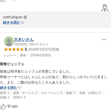
nathutopon 様

この度はご利用いただきましてありがとうございます。またコメン
続きを読む
トをお寄せいただき重ねてお礼申し上げます。また利用したいとの
この上ないお言葉をいただき、大変嬉しく存じます。これからも非
日常をお楽しみいただけるようスタッフ一同精進してまいります。
大きいさん
またのご来館をお待ちしております。
70代
/
女性
|
1
件のクチコミ
5
2026年5月27日
投稿
ホテルメトロポリタン丸の内
レジャー
家族
2026年5月
宿泊
2026-07-18
朝食ビュッフェ
朝食は和洋食ビュッフェが充実していました。

和食コーナーにはしゃぶしゃぶがあり、朝からしっかりいただきまし
た。また、ご飯のお供もたくさんありました。
続きを読む
|
|
|
|
|
部屋
:
5
接客・サービス
:
5
ロケーション
:
5
朝食
:
5
温泉・お風呂
:
5
|
設備
:
5
清潔さ
:
5
307