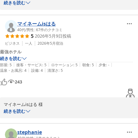
ご利用いただきましてありがとうございます。またコメントをお寄
続きを読む
せいただき重ねてお礼申し上げます。当館ならではの利便性を、最
大の魅力と感じていただけて大変嬉しく存じます。またのご利用を
心よりお待ち申し上げます。
マイネームisはる
40代
/
男性
|
67
件のクチコミ
ホテルメトロポリタン丸の内
5
2026年5月9日
投稿
2026-06-03
ビジネス
一人
2026年5月
宿泊
最強ホテル
続きを読む
|
|
|
|
|
部屋
:
5
接客・サービス
:
5
ロケーション
:
5
朝食
:
5
夕食
:
-
|
|
温泉・お風呂
:
4
設備
:
4
清潔さ
:
5
243
マイネームisはる 様

この度もご利用いただきまして誠にありがとうございます。最強ホ
続きを読む
テルとこの上ないお言葉をいただき大変嬉しく存じます。これから
もご期待にそえるサービスがご提供できるようスタッフ一同精進し
てまいります。またのお越しを心よりお待ち申し上げます。
stephanie