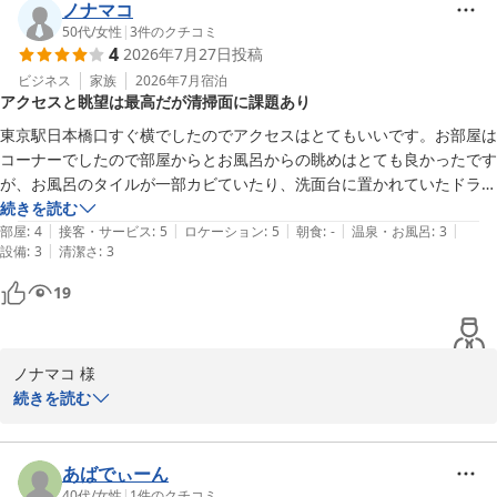
ノナマコ
50代
/
女性
|
3
件のクチコミ
4
2026年7月27日
投稿
ビジネス
家族
2026年7月
宿泊
アクセスと眺望は最高だが清掃面に課題あり
東京駅日本橋口すぐ横でしたのでアクセスはとてもいいです。お部屋は
コーナーでしたので部屋からとお風呂からの眺めはとても良かったです
が、お風呂のタイルが一部カビていたり、洗面台に置かれていたドライ
ヤーの入れ物に上部全体に少し埃がついていたのが気になりました。そ
続きを読む
|
|
|
|
|
れ以外はフロントやポーターの対応は素晴らしかったです。朝食付きで
部屋
:
4
接客・サービス
:
5
ロケーション
:
5
朝食
:
-
温泉・お風呂
:
3
|
設備
:
3
清潔さ
:
3
したが、急な仕事が入り朝食が始まる前にチェックアウトしなくてはい
けなかったので、食べる事が出来ませんでした。次回宿泊の際は朝食を
19
食べてみたいです。
ノナマコ 様

この度はホテルメトロポリタン 丸の内をご利用いただき、誠にあり
続きを読む
がとうございます。またコメントをお寄せいただき重ねてお礼申し
上げます。駅からのアクセスや、お部屋からの眺望、スタッフの対
応につきましてお褒めいただき心より御礼申し上げます。しかしな
あばでぃーん
がら、客室の浴室タイルのカビやドライヤーケースの埃など、清掃
40代
/
女性
|
1
件のクチコミ