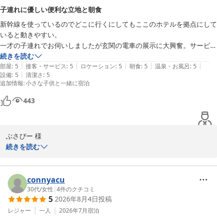
次回はさらに快適な滞在をお届けできるよう、スタッフ一同精進し
子連れに優しい便利な立地と朝食
てまいります。またのお越しをお待ちしております。
新幹線を使っているのでどこに行くにしてもここのホテルを拠点にして
ホテルメトロポリタン丸の内
いると動きやすい。

2026-06-24
一才の子連れでお伺いしましたが玄関の電車の展示に大興奮。サービス
も常に気が利いていて朝食の時はスタッフのかた皆さんが気にかけてく
続きを読む
|
|
|
|
|
れたのが嬉しかったです。

部屋
:
5
接客・サービス
:
5
ロケーション
:
5
朝食
:
5
温泉・お風呂
:
5
|
設備
:
5
清潔さ
:
5
また東京に来る時は利用したいです。
追加情報
:
小さな子供と一緒に宿泊
443
ぶさぴー 様

ご利用いただきましてありがとうございます。またコメントをお寄
続きを読む
せいただき重ねてお礼申し上げます。また利用したいとのお言葉を
いただき大変嬉しく存じます。またお子様にもお喜びいただけたご
様子を伺え何よりでございます。これからもご家族でご旅行の際は
connyacu
拠点として私共をお選びいただけますと幸いでございます。またの
30代
/
女性
|
4
件のクチコミ
5
2026年8月4日
投稿
ご来館をお待ちしております。
レジャー
一人
2026年7月
宿泊
ホテルメトロポリタン丸の内