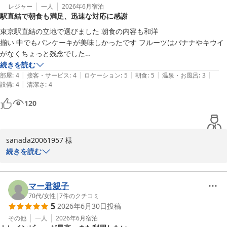
誠にありがとうございました。勝手なお願いではございますが、ま
レジャー
一人
2026年6月
宿泊
駅直結で朝食も満足、迅速な対応に感謝
た挽回の機会をいただけますよう、またのお越しをスタッフ一同心
よりお待ち申し上げております。
東京駅直結の立地で選びました 朝食の内容も和洋

揃い 中でもパンケーキが美味しかったです フルーツはバナナやキウイ
ホテルメトロポリタン丸の内
がなくちょっと残念でした

2026-07-07
ホテルフロントの27階には鉄道模型が動き鉄道好きの方が写真を撮っ
続きを読む
|
|
|
|
|
ていました 今回は同じ週の日曜日と木曜日に宿泊しました 日曜日に部
部屋
:
4
接客・サービス
:
4
ロケーション
:
5
朝食
:
5
温泉・お風呂
:
3
|
設備
:
4
清潔さ
:
4
屋の無料ミネラルウォーターが1本しかなかった事をアンケートに書い
たら木曜日には改善されて2本になっていました ホテルの迅速な対応に
120
sanada20061957 様

この度もご利用いただきましてありがとうございます。またコメン
続きを読む
トをお寄せいただき重ねてお礼申し上げます。東京駅直結の立地や
朝食のパンケーキをお気に召していただけたご様子を大変嬉しく拝
読いたしました。フルーツの内容につきましては、貴重なご意見と
マー君親子
してお預かりさせていただきます。これからもお客様のお声に素早
70代
/
女性
|
7
件のクチコミ
5
2026年6月30日
投稿
く寄り添い、より快適なご滞在を提供できるよう努めてまいりま
す。またのお帰りを、スタッフ一同心よりお待ち申し上げておりま
その他
一人
2026年6月
宿泊