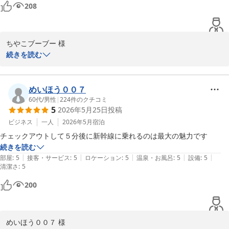
208
ちやこブーブー 様

この度もご利用いただきましてありがとうございます。またコメン
続きを読む
トをお寄せいただき重ねてお礼申し上げます。「一番のお気に入り
のホテル」という大変光栄なお言葉をいただき、私共にとってこれ
以上ない喜びでございます。これからもいつでも安心して寛げる最
めいほう００７
高の場所であり続けられるよう、スタッフ一同精進してまいりま
60代
/
男性
|
224
件のクチコミ
5
2026年5月25日
投稿
す。またのご来館をお待ちしております。
ビジネス
一人
2026年5月
宿泊
ホテルメトロポリタン丸の内
チェックアウトして５分後に新幹線に乗れるのは最大の魅力です
2026-06-03
続きを読む
|
|
|
|
|
部屋
:
5
接客・サービス
:
5
ロケーション
:
5
温泉・お風呂
:
5
設備
:
5
清潔さ
:
5
200
めいほう００７ 様
