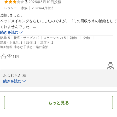
3
2026年5月10日
投稿
とを深くお詫び申し上げます。ご案内不足並びに配慮が欠けており
申し訳ございませんでした。いただいたご指摘を真摯に受け止め、
レジャー
家族
2026年4月
宿泊
事前に状況をご確認いただいた上でご予約いただけるよう、正確な
2泊しました。

情報発信を徹底し、より信頼いただけるホテルを目指してまいりま
ベッドメイキングをなしにしたのですが、ゴミの回収や水の補給もして
す。誠に勝手なお願いではございますが、また東京へお越しの際に
くれませんでした。

は挽回の機会をいただけますよう、またのお帰りをスタッフ一同心
おむつのゴミや、離乳食のゴミなど、量が多かったので不便でした。
続きを読む
よりお待ち申し上げております。
|
|
|
|
|
部屋
:
5
接客・サービス
:
2
ロケーション
:
5
朝食
:
-
夕食
:
-
|
|
温泉・お風呂
:
3
設備
:
3
清潔さ
:
2
ホテルメトロポリタン丸の内
追加情報
:
小さな子供と一緒に宿泊
2026-07-09
184
おつむちん 様

この度はご利用いただきましてありがとうございます。またコメン
続きを読む
トをお寄せいただき重ねてお礼申し上げます。せっかくのご利用で
ございましたがご不便並びにご不快の念をおかけいたしまして誠に
申し訳ございませんでした。快適にお過ごしいただけるようサポー
もっと見る
トすべきところを、配慮が欠けており、大変お恥ずかしい限りでご
ざいます。今回の事態を深刻に受け止め、清掃スタッフおよびフロ
ントスタッフ間で情報を共有し、今後のオペレーションの改善を徹