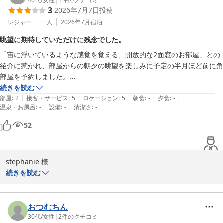
40代
/
女性
|
1
件のクチコミ
ホテルメトロポリタン丸の内
3
2026年7月7日
投稿
2026-05-16
レジャー
一人
2026年7月
宿泊
眺望に期待していただけに残念でした。
「宙に浮いているような感覚を覚える、開放的な2面窓のお部屋」との
紹介に惹かれ、部屋からの朝夕の眺望を楽しみに予定の半月ほど前に角
部屋を予約しました。

ところが、部屋に入ってすぐ目の前の1面は工事中のビルで完全に覆わ
続きを読む
|
|
|
|
|
れており、期待が高かっただけに正直がっかりした気持ちになりまし
部屋
:
2
接客・サービス
:
5
ロケーション
:
5
朝食
:
-
夕食
:
-
|
|
温泉・お風呂
:
-
設備
:
-
清潔さ
:
-
た。

周辺状況の変化で眺望が変化することは仕方がないこととは思います
52
が、それであれば部屋プランの説明に一言注釈を入れていただきたかっ
たです。

もし事前にわかっていれば、選ばなかったです。

stephanie 様

続きを読む
ホテル自体の立地はとてもよく、チェックアウト後も荷物を預かってい
この度はホテルメトロポリタン 丸の内をご利用いただき、誠にあり
ただき、帰りの新幹線に乗るギリギリまで身軽に旅ができて、とてもあ
がとうございます。またコメントをお寄せいただき重ねてお礼申し
りがたかったです。
上げます。お部屋からの眺望を楽しみにお選びいただいたにもかか
おつむちん
わらず、近隣のビル工事によりご期待を裏切る結果となりましたこ
30代
/
女性
|
2
件のクチコミ