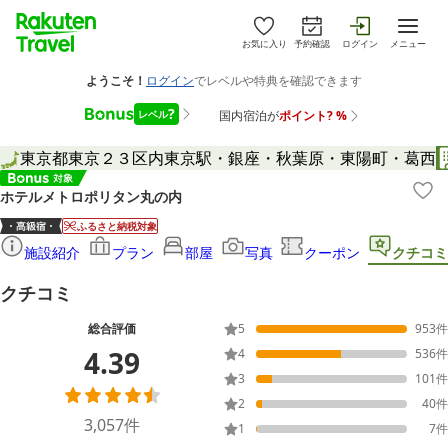
お気に入り
予約確認
ログイン
メニュー
東京都
東京２３区内
東京駅・銀座・秋葉原・東陽町・葛西
ホテルメトロポリタン丸の内
ふるさと納税対象
施設紹介
プラン
部屋
写真
クーポン
クチコミ
クチコミ
総合評価
5
953
件
4.39
4
536
件
3
101
件
2
40
件
3,057
件
1
7
件