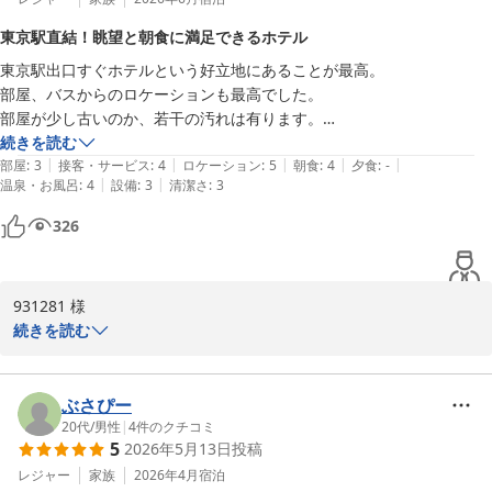
お待ち申し上げております。
東京駅直結！眺望と朝食に満足できるホテル
ホテルメトロポリタン丸の内
東京駅出口すぐホテルという好立地にあることが最高。　

2026-07-27
部屋、バスからのロケーションも最高でした。

部屋が少し古いのか、若干の汚れは有ります。

清掃スタッフさんが外国の方達でしたが、みなさん笑顔での挨拶もしっ
続きを読む
|
|
|
|
|
かりしており、対応も良く、心地よく滞在できました。

部屋
:
3
接客・サービス
:
4
ロケーション
:
5
朝食
:
4
夕食
:
-
|
|
温泉・お風呂
:
4
設備
:
3
清潔さ
:
3
朝食が美味しいホテルを検索して、このホテルに決めました。

品数は多くは無いですが、お腹に余裕があれば全種類制覇できるかもし
326
れないところが逆に良かったですね笑。

白米のお供の種類が多く美味しかったです。藁納豆は大豆と麦？両方が
入っており、とても美味しくてオススメです。

931281 様

ご利用いただきましてありがとうございます。またコメントをお寄
続きを読む
せいただき重ねてお礼申し上げます。立地や眺望、ご朝食をお楽し
みいただけたご様子を伺え、大変嬉しく存じます。また、清掃スタ
ッフの挨拶や応対につきましてもお褒めの言葉をいただき、大きな
ぶさぴー
励みとなります。お部屋の経年による汚れにつきましてはご指摘を
20代
/
男性
|
4
件のクチコミ
5
2026年5月13日
投稿
真摯に受け止め、より細やかな清掃とメンテナンスに努めてまいり
ます。「また利用させていただきます」との温かいお言葉を糧に、
レジャー
家族
2026年4月
宿泊