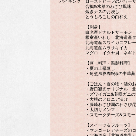
バイキング
ローズトビーフのパワー
合鴨&水菜のわさび風味
焼きナスのお浸し
とうもろこしの白和え
【刺身】
白老産ドナルドサーモン
根室産いわし 北海道産
北海道産ズワイガニフレ
北海道産ムラサキイカ
マグロ イタヤ貝 ネギ
【蒸し料理・温製料理】
・夏の土瓶蒸し
・角煮風豚肉&卵の中華蒸
【ごはん・香の物・酒の
・野口観光オリジナル 
・ズワイガニ&花咲ガニの
・大根のアロニア漬け
・藤崎わさび園のわさび
・太切りメンマ
・スモークチーズ&スモー
【スイーツ＆フルーツ】
・マンゴーレアチーズの
・北海道産『北海道牛乳