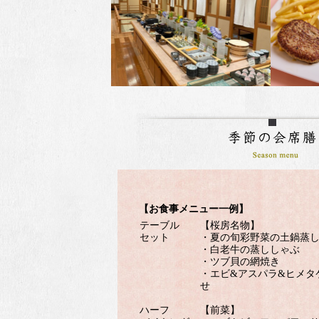
【お食事メニュー一例】
テーブル
【桜房名物】
セット
・夏の旬彩野菜の土鍋蒸
・白老牛の蒸ししゃぶ
・ツブ貝の網焼き
・エビ&アスパラ&ヒメタ
せ
ハーフ
【前菜】