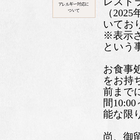
レスト
（202
いてお
※表示
という
お食事
をお持
前までに
間10:
能な限
尚、御