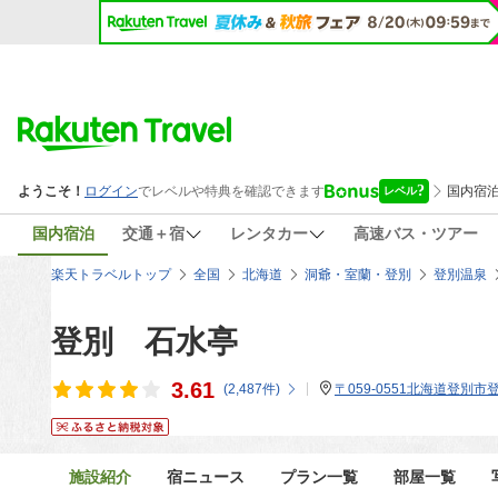
国内宿泊
交通＋宿
レンタカー
高速バス・ツアー
楽天トラベルトップ
全国
北海道
洞爺・室蘭・登別
登別温泉
登別 石水亭
3.61
(
2,487
件)
〒059-0551北海道登別市登
施設紹介
宿ニュース
プラン一覧
部屋一覧