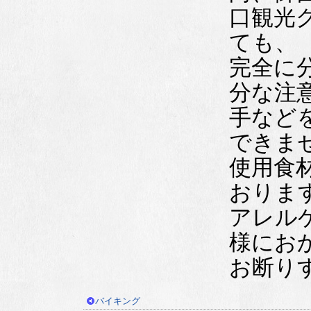
口観光
ても、
完全に
分な注
手など
できま
使用食
おりま
アレル
様にお
お断り
バイキング