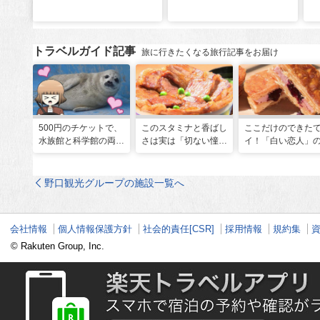
トラベルガイド記事
旅に行きたくなる旅行記事をお届け
500円のチケットで、
このスタミナと香ばし
ここだけのできた
水族館と科学館の両方
さは実は「切ない憧
イ！「白い恋人」
入れる！？お得感満載
れ」だった…！北海道
屋製菓直営初のオ
の超穴場スポット！
グルメ「豚丼」のヒミ
ンキッチンが函館
ツ
野口観光グループの施設一覧へ
会社情報
個人情報保護方針
社会的責任[CSR]
採用情報
規約集
© Rakuten Group, Inc.