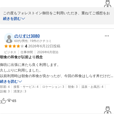
この度は、お忙しい中、口コミにご投稿いただきましてありがとう
ございます。

今後も、皆様に愛されるホテルを目指し、日々精進してまいりま
この度もフォレストイン御坊をご利用いただき、重ねてご感想をお
す。

寄せいただきまして、誠にありがとうございます。ご実家に近い宿
続きを読む
また和歌山方面へお越しの際は、ぜひフォレストイン御坊をご利用
として、いつも当館をお選びいただいておりますことを、大変あり
くださいませ。

がたく存じます。

スタッフ一同、心よりお待ちしております。

のりすけ3080
大浴場につきまして、「良かった」とのお言葉を頂戴し、嬉しく拝
60代
/
男性
|
19
件のクチコミ
4
2026年6月22日
投稿
読いたしました。これからも「御坊の湯」でゆっくりとお寛ぎいた
フォレストイン御坊　西本
だき、ご滞在中のお疲れを癒していただけるよう、清潔で快適な環
ビジネス
仕事仲間
2026年6月
宿泊
朝食の和食が以前より残念
境の維持に努めてまいります。

フォレスト イン 御坊
御坊に出張に来たら良く利用します。

2026-05-22
一方、ご朝食につきましては、ご期待を上回る内容をご提供できな
久しぶりに利用しました。

かったものと受け止めております。今回の率直なご評価を今後の参
以前利用時は朝食の和食が良かったが、今回の和食はしらす丼だけだっ
考とし、料理の内容や提供方法を含め、よりご満足いただける朝食
たので、洋食にしました。

続きを読む
を目指して改善に取り組んでまいります。

|
|
|
|
|
部屋
:
4
接客・サービス
:
4
ロケーション
:
3
朝食
:
3
温泉・お風呂
:
4
|
設備
:
3
清潔さ
:
3
今後も、ご実家へお帰りの際に安心してお選びいただけるホテルで
65
あり続けられるよう努めてまいります。またのお越しを、スタッフ
一同心よりお待ち申し上げております。
