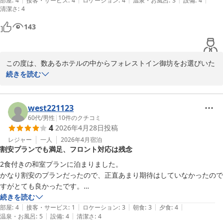
部屋
:
4
接客・サービス
:
4
ロケーション
:
4
温泉・お風呂
:
3
設備
:
4
2026-04-17
清潔さ
:
4
また今回は釣果にも恵まれたとのこと、楽しい御坊でのご滞在とな
りましたことを大変嬉しく思っております。

143
これからもお客様にお選びいただけるホテルであり続けられるよ
う、スタッフ一同、尚一層のサービス向上に努めてまいりますの
この度は、数あるホテルの中からフォレストイン御坊をお選びいた
で、引き続きのご愛顧のほど、何卒よろしくお願い申し上げます。

だき、誠にありがとうございます。心より御礼申し上げます。

続きを読む
お客様のお帰りを心よりお待ちしております。　

当日のご予約にもかかわらず、「あたりでした」とのお言葉を頂戴
フォレストイン御坊　西本
し、大変嬉しく拝見いたしました。

west221123
フォレスト イン 御坊
また、お部屋の清潔感につきましてもご満足いただけたご様子で、
60代
/
男性
|
10
件のクチコミ
4
2026年4月28日
投稿
スタッフ一同安心いたしました。

2026-03-06
レジャー
一人
2026年4月
宿泊
割安プランでも満足、フロント対応は残念
当ホテルでは、当日深夜0時までご予約を承っており、急なご宿泊
にも対応できるよう努めております。

2食付きの和室プランに泊まりました。

ご自宅のようにリラックスしてお過ごしいただける空間づくりを目
かなり割安のプランだったので、正直あまり期待はしていなかったので
指し、土足厳禁の運用や日々の清掃・メンテナンスにも力を入れて
すがとても良かったです。

おります。

部屋はトイレと洗面台がついて畳も清潔感がありました。

続きを読む
|
|
|
|
|
大浴場は広くていいですね。

部屋
:
4
接客・サービス
:
1
ロケーション
:
3
朝食
:
3
夕食
:
4
この度は、お忙しい中ご投稿いただき誠にありがとうございます。

|
|
温泉・お風呂
:
5
設備
:
4
清潔さ
:
4
夕飯もメニューの選択肢が多くて美味しかったです。
