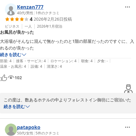
Kenzan777
スタッフへの温かいお言葉もありがとうございます。

「安心できる宿」とのお言葉を頂戴し、大変嬉しく拝見いたしまし
40代
/
男性
|
1
件のクチコミ
4
2026年2月26日
投稿
お客様からのお言葉が何よりの励みでございます。

た。

日頃よりご利用いただいているお客様からのお言葉は、私どもにと
ビジネス
一人
2026年1月
宿泊
お風呂が良かった
これからもお客様にご満足いただけるホテルであり続けられるよ
って何よりの励みでございます。

う、より一層サービス向上に努めてまいります。

大浴場がそんなに混んで無かったのと1階の部屋だったのですぐに、入
この度はお忙しい中ご投稿いただき誠にありがとうございます。

これからも変わらぬ安心と快適さを感じていただけるよう、努めて
れるのが良かった
またのお客様のご利用をスタッフ一同心よりお待ち申し上げており
まいります。

続きを読む
ます。

今後とも末永くご愛顧賜りますよう、よろしくお願い申し上げま
|
|
|
|
|
部屋
:
4
接客・サービス
:
4
ロケーション
:
4
朝食
:
4
夕食
:
-
す。

|
|
温泉・お風呂
:
4
設備
:
4
清潔さ
:
4
フォレストイン御坊　岡田
102
またのお越しを心よりお待ちしております。

フォレスト イン 御坊
2026-02-27
フォレストイン御坊　矢口
この度は、数あるホテルの中よりフォレストイン御坊にご宿泊いた
フォレスト イン 御坊
だきましてありがとうございます。

続きを読む
2026-05-02
当館自慢の大浴場でごゆっくりお過ごしいただけたご様子を拝読
し、スタッフ一同大変嬉しく存じます。

当館の大浴場はジャグジー付きの湯船となっており、ゆったりと足
patapoko
を伸ばしておくつろぎいただけますので、旅やお仕事のお疲れを少
50代
/
女性
|
5
件のクチコミ