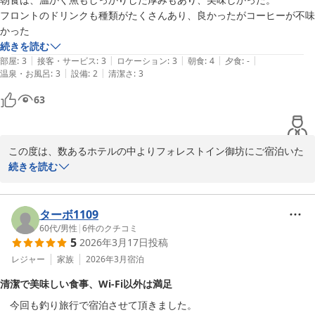
今後も、ご実家へお帰りの際に安心してお選びいただけるホテルで
フロントのドリンクも種類がたくさんあり、良かったがコーヒーが不味
あり続けられるよう努めてまいります。またのお越しを、スタッフ
かった
一同心よりお待ち申し上げております。

続きを読む
|
|
|
|
|
部屋
:
3
接客・サービス
:
3
ロケーション
:
3
朝食
:
4
夕食
:
-
フォレストイン御坊

|
|
温泉・お風呂
:
3
設備
:
2
清潔さ
:
3
フロント　永野
63
フォレスト イン 御坊
2026-08-02
この度は、数あるホテルの中よりフォレストイン御坊にご宿泊いた
だきましてありがとうございます。心よりお礼申し上げます。

続きを読む
朝食のお魚もご満足いただけたご様子でスタッフ一同大変嬉しく思
っております。朝食では和食、洋食、茶粥の3タイプより定食をお
ターボ1109
選びいただいております。和食では地元で獲れた鮮魚を使用してお
60代
/
男性
|
6
件のクチコミ
5
2026年3月17日
投稿
り、鮮魚ならではの旨みを感じていただけるよう心掛けておりま
す。

レジャー
家族
2026年3月
宿泊
また、フロントのドリンクコーナーにつきましてもご評価いただき
清潔で美味しい食事、Wi-Fi以外は満足
ありがとうございます。

　今回も釣り旅行で宿泊させて頂きました。

一方で、レストランでご提供しておりますコーヒーにつきまして