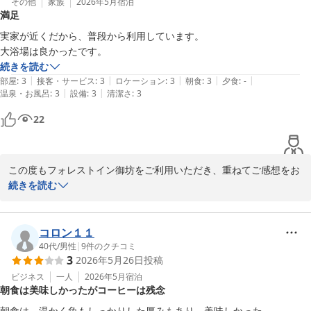
で、引き続きご愛顧賜りますよう、何卒よろしくお願い申し上げま
その他
家族
2026年5月
宿泊
満足
す。

実家が近くだから、普段から利用しています。

この度はご多忙の中、ご投稿いただきましてありがとうございま
大浴場は良かったです。
す。

続きを読む
お客様のお帰りをスタッフ一同、心よりお待ちしております。

|
|
|
|
|
部屋
:
3
接客・サービス
:
3
ロケーション
:
3
朝食
:
3
夕食
:
-
                                                   フォレストイン御坊　竹村
|
|
温泉・お風呂
:
3
設備
:
3
清潔さ
:
3
フォレスト イン 御坊
22
2026-06-30
この度もフォレストイン御坊をご利用いただき、重ねてご感想をお
寄せいただきまして、誠にありがとうございます。ご実家に近い宿
続きを読む
として、いつも当館をお選びいただいておりますことを、大変あり
がたく存じます。

コロン１１
大浴場につきまして、「良かった」とのお言葉を頂戴し、嬉しく拝
40代
/
男性
|
9
件のクチコミ
3
2026年5月26日
投稿
読いたしました。これからも「御坊の湯」でゆっくりとお寛ぎいた
だき、ご滞在中のお疲れを癒していただけるよう、清潔で快適な環
ビジネス
一人
2026年5月
宿泊
朝食は美味しかったがコーヒーは残念
境の維持に努めてまいります。

朝食は、温かく魚もしっかりした厚みもあり、美味しかった。
