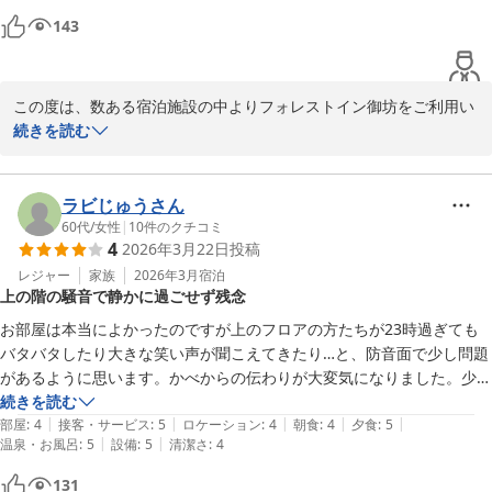
これからもお客様にお選びいただけるホテルであり続けられるよ
143
う、スタッフ一同、尚一層のサービス向上に努めてまいりますの
ただ一点だけちょっと残念に思ったのは、チェックインの際のフロント
で、引き続きのご愛顧のほど何卒よろしくお願い申し上げます。

の対応です。

またのご宿泊をスタッフ一同心よりお待ちしております。

チェックイン時フロントには5〜6人の職員がいましたが、誰一人挨拶
この度は、数ある宿泊施設の中よりフォレストイン御坊をご利用い
がありませんでした。こちらから「いいですか」と声を掛けてようやく
ただき、誠にありがとうございます。

続きを読む
女性の職員が対応する始末で挨拶も笑顔もなく、無愛想な対応でした。
当時フロントでは新人の研修も行っていたようですので、尚更きちっと
フォレスト イン 御坊
しかしながら、チェックイン時のフロント対応につきましては、ご
2026-04-17
不快な思いをおかけし誠に申し訳ございませんでした。

ラビじゅうさん
本来であれば、お客様をお迎えする大切な場面において、明るい挨
60代
/
女性
|
10
件のクチコミ
4
2026年3月22日
投稿
拶と丁寧な対応を徹底すべきところ、それができておらず深く反省
しております。また、研修中であったとはいえ、そのような状況だ
レジャー
家族
2026年3月
宿泊
上の階の騒音で静かに過ごせず残念
からこそ基本を徹底すべきであり、ご指摘の通りでございます。

いただいたご指摘はスタッフ全体で共有し、基本である挨拶・表
お部屋は本当によかったのですが上のフロアの方たちが23時過ぎても
情・気配りを改めて見直し、再発防止に努めてまいります。

バタバタしたり大きな笑い声が聞こえてきたり…と、防音面で少し問題
があるように思います。かべからの伝わりが大変気になりました。少し
そのような中でも、和室プランにつきまして「割安ながらとても良
お高めの部屋でゆっくり静かに落ち着いて過ごしたかったので、お子様
続きを読む
かった」とのお言葉を頂戴し、大変嬉しく拝見いたしました。

|
|
|
|
|
連れのお客様はまうえではなく別のお部屋にして欲しかったです。この
部屋
:
4
接客・サービス
:
5
ロケーション
:
4
朝食
:
4
夕食
:
5
お部屋の清潔感や大浴場、お食事にもご満足いただけたご様子が伺
|
|
温泉・お風呂
:
5
設備
:
5
清潔さ
:
4
件以外は、対応も設備も充分満足しています。
え、何よりでございます。

131