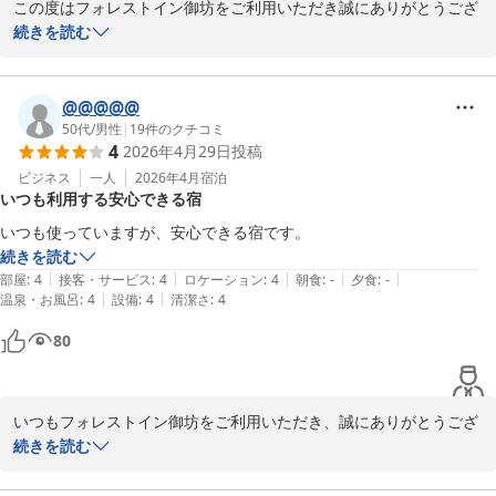
また、大浴場につきましては通常男性専用となっておりますが、お
この度はフォレストイン御坊をご利用いただき誠にありがとうござ
子様が広くて喜んでくださったとのことを拝見し、私どもも大変嬉
います。

続きを読む
しく思っております。

滞在中はごゆっくりとお寛ぎいただけたご様子で安堵いたしまし
年末年始・ゴールデンウィーク・お盆などの連休時には女性風呂も
た。

ご用意しておりますので、機会がございましたらぜひお母様にもご
@@@@@
利用いただけましたら幸いでございます。

ご朝食もご利用いただき、重ねてお礼申し上げます。

50代
/
男性
|
19
件のクチコミ
4
2026年4月29日
投稿
当館の朝食は、和食・洋食・郷土料理の茶粥の3種類をご用意して
これからもお客様にお選びいただけるホテルであり続けられるよ
おります。

ビジネス
一人
2026年4月
宿泊
いつも利用する安心できる宿
う、スタッフ一同、尚一層のサービス向上に努めてまいりますの
また金曜日は特別に、和食を湯浅名物の「しらす丼」にてご提供し
で、引き続きのご愛顧のほど何卒よろしくお願い申し上げます。

ております。

いつも使っていますが、安心できる宿です。
この度はご多忙の中、ご投稿いただき誠にありがとうございます。

和歌山ならではの味わいをお楽しみいただけておりましたら幸いで
続きを読む
お客様のお帰りをスタッフ一同、心よりお待ちしております。

ございます。

|
|
|
|
|
部屋
:
4
接客・サービス
:
4
ロケーション
:
4
朝食
:
-
夕食
:
-
フォレストイン御坊 竹村
|
|
温泉・お風呂
:
4
設備
:
4
清潔さ
:
4
また、当館自慢の大浴場『御坊の湯』にてゆったりお過ごしいただ
フォレスト イン 御坊
80
けたとのこと、何よりでございます。

2026-03-17
立地につきましては、ご不便をおかけしております。

当館は食品のお持ち込みも可能でございますので、ご来館前にご購
いつもフォレストイン御坊をご利用いただき、誠にありがとうござ
入いただくか、館内にはアルコールやソフトドリンク、菓子パン、
います。

続きを読む
カップラーメン、お菓子などを販売する自動販売機も設置しており
また、心温まるご投稿をお寄せいただき、重ねて御礼申し上げま
ますので、ぜひご利用くださいませ。

す。
