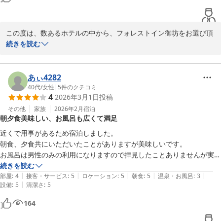
この度は、お忙しい中、貴重なご意見をお寄せいただき、心より感
謝申し上げます。

今後ともよりご満足いただける宿を目指して精進してまいりますの
この度は、数あるホテルの中から、フォレストイン御坊をお選び頂
で、また機会がございましたらぜひご利用くださいませ。

き、誠にありがとうございます。心より御礼申し上げます。

続きを読む
お客様のお帰りをスタッフ一同、心よりお待ち申し上げておりま
す。

せっかく当館をお選びいただき、お部屋にもご満足いただけたにも
かかわらず、上階からの物音によりごゆっくりお過ごしいただけな
あぃ4282
フォレストイン御坊 矢口
かったとのこと、誠に申し訳ございません。

40代
/
女性
|
5
件のクチコミ
4
2026年3月1日
投稿
特に、静かにお過ごしいただくことをご期待されていた中で、この
フォレスト イン 御坊
ような結果となりましたこと、ホテル従業員一同、大変心苦しく存
その他
家族
2026年2月
宿泊
2026-05-02
朝夕食美味しい、お風呂も広くて満足
じます。

近くで用事があるため宿泊しました。

館内の音に関しましては、他のお客様へのお声掛けなどの対応を行
朝食、夕食共にいただいたことがありますが美味しいです。

っております。空室状況やお部屋タイプによりご希望に添えない場
お風呂は男性のみの利用になりますので拝見したことありませんが実際
合もございますが、できる限りの対応をさせていただきますので、
利用した子供達は広くて喜んでいました。

続きを読む
お気づきの際はフロントまでご遠慮なくお申し付けくださいませ。

|
|
|
|
|
またよろしくお願いいたします。
部屋
:
4
接客・サービス
:
5
ロケーション
:
5
朝食
:
5
温泉・お風呂
:
3
また、防音面につきましては、構造上改善がなかなか難しい点では
|
設備
:
5
清潔さ
:
5
ございますが、いただいたご意見を真摯に受け止め、今後の改善に
164
努めてまいります。
