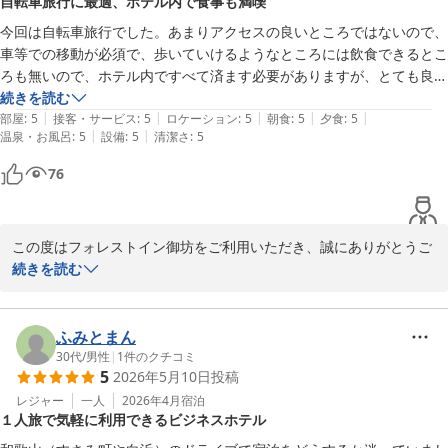
自転車旅行に最適、ホテル内で食事も満喫
卵料理の変更が可能であることや、ご飯・味噌汁のおかわり、大盛
てはあんまり関係なく進めているように感じました。あくまでも自分た
りの可否などについて、初めてご利用いただくお客様にも分かりや
ちのリズムで進めていて、個々のお客様については、気に留めていない
今回は自転車旅行でした。あまりアクセスの良いところではないので、
すくお伝えできておらず、ご不安や戸惑いを与えてしまいましたこ
という感じ。

車等での移動が必須で、歩いていけるようなところには飲食できるとこ
と、大変申し訳なく存じます。

ろも無いので、ホテル内ですべて済ます必要がありますが、とても良い
ご飯と味噌汁が何も言わずに運ばれてきて、一見何も問題ないようです
ホテルだと思います。食事もおいしかった。お風呂も快適
続きを読む
また、スタッフ同士の連携や元気な対応についてお褒めいただきな
|
|
|
|
|
けど、おかわりができるのか、大盛りにしてほしい場合はどうするのか
部屋
:
5
接客・サービス
:
5
ロケーション
:
5
朝食
:
5
夕食
:
5
がらも、お客様お一人おひとりへの目配りやお声掛けが十分でなか
|
|
温泉・お風呂
:
5
設備
:
5
清潔さ
:
5
など、タイミングがつかみにくい。

ったとのご指摘につきまして、真摯に受け止めております。

76
常連のお客様には伝わっていることでも、初めてご利用いただくお
最初にお客様にサクッと伝えるなり、ご飯のサイズの確認なりすればよ
客様にとっては分かりづらく、居心地の悪さにつながってしまうこ
いと思いますが、あんまりそこには気を配っていないようでした。チー
とを改めて認識いたしました。

ムワークは素晴らしいだけに、初めての自分が常連さんとそのチームワ
この度はフォレストイン御坊をご利用いただき、誠にありがとうご
ークに置いて行かれてる感が否めませんでした。

今後は、朝食メニュー表や朝食券への記載、チェックイン時のご案
ざいます。

続きを読む
内方法を見直し、卵料理の変更やご飯・味噌汁のおかわり等につい
ホテルの朝食でそんな感情味わう必要ないと思うので、強いて言うなら
て、初めてのお客様にも安心してご利用いただけるよう改善してま
また、自転車旅行のご滞在先として当館をお選びいただきましたこ
そこを改善していただけたら嬉しいです。フロントの皆様の応対は素晴
いります。

と、心より御礼申し上げます。

ふみとまん
らしく、気持ちが良かったです。
朝食のおかずのバリエーションにつきましても、今後のメニュー内
当館では屋根付きの自転車置き場をご用意しておりますので、自転
30代
/
男性
|
1
件のクチコミ
5
2026年5月10日
投稿
容を検討する際の参考とさせていただきます。

車旅行のお客様にも安心してご利用いただけるかと存じます。

レジャー
一人
2026年4月
宿泊
１人旅で気軽に利用できるビジネスホテル
一方で、フロントスタッフへの温かいお言葉を頂戴し、誠にありが
当館周辺は、お客様のおっしゃる通り、徒歩圏内に飲食店が多い立
とうございます。お褒めのお言葉はスタッフにとりまして大きな励
地ではございませんが、その分、館内のレストランや大浴場をご利