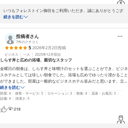
そのような中でも、スタッフの対応・館内設備につきまして、ご満
足とのお言葉を頂戴し、大変ありがたく存じます。

いつもフォレストイン御坊をご利用いただき、誠にありがとうござ
います。

続きを読む
この度はお忙しい中、ご投稿頂きまして誠にありがとうございま
す。

この度は「朝夕食美味しい、お風呂も広くて満足」とのお言葉をお
これからも末永くお客様にお選び頂き、気兼ねなくゆったりと心安
寄せいただき、大変嬉しく拝見いたしました。

投稿者さん
らぐ空間をご提供できるよう、頂戴しました貴重なお言葉を胸に、
温かいお言葉は、私どもスタッフにとって何よりの励みでございま
7
件のクチコミ
5
2026年2月2日
投稿
日々改善・改良を行い、お客様満足度の向上に従業員一同努めて参
す。

ります。

ビジネス
一人
2025年12月
宿泊
しらす丼と広めの浴場、親切なスタッフ
またのお越しを従業員一同心よりお待ちしております。

近くでご用事の際に当館をご利用いただいているとのこと、重ねて
御礼申し上げます。

金曜日の朝食は、しらす丼と味噌汁のセットを選ぶことができ、ビジネ
フォレストイン御坊 禰宜元
スホテルとしては珍しい朝食でした。浴場も広めでゆったり浸かること
これまでにご夕食・ご朝食をご利用いただいた際のお食事を美味し
ができました。部屋は一般的なビジネスホテル並みだと思います。立地
フォレスト イン 御坊
いと感じていただけているとのこと、大変光栄に存じます。

は、駅から離れており、コンビニも少し離れているので、車がないと不
続きを読む
2026-04-17
レストラン日高では、季節や産地にこだわった食材を使用したお料
|
|
|
|
|
便だと感じました。ホテルの人たちは親切で良かったです。
部屋
:
4
接客・サービス
:
5
ロケーション
:
3
朝食
:
4
温泉・お風呂
:
5
理をご用意しており、朝食も３種類のメニューからお選びいただけ
|
設備
:
4
清潔さ
:
5
るスタイルでご好評をいただいております。

218
また機会がございましたら、ぜひお食事もお楽しみいただけました
ら幸いです。
