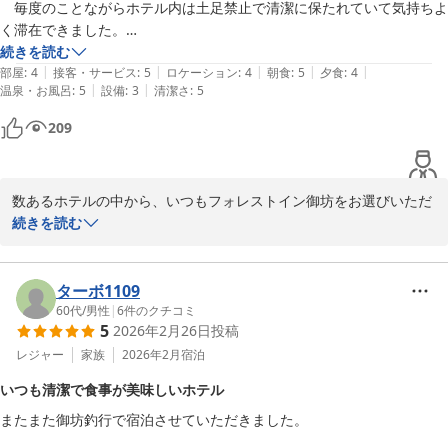
　毎度のことながらホテル内は土足禁止で清潔に保たれていて気持ちよ
は、お口に合わず、ご期待に添えなかったことを残念に感じており
く滞在できました。

ます。いただきましたご意見を受け、提供しておりますコーヒーの
　レストランのお食事も数種類から選択できてどれを選んでも外れなく
続きを読む
状態や味につきまして改めて確認を行い、今後の参考とさせていた
|
|
|
|
|
美味しいです。

部屋
:
4
接客・サービス
:
5
ロケーション
:
4
朝食
:
5
夕食
:
4
だきます。

|
|
温泉・お風呂
:
5
設備
:
3
清潔さ
:
5
　今回、初めて上層階に宿泊さて頂きましたが、Wi-Fiが接続しづらか
この度は、お忙しい中、口コミ投稿にご協力いただきまして誠にあ
209
ったです。

りがとうございます。

　今まで無かった症状だったので残念でした。

今後も現状に甘んじることなく、引き続き皆様に愛され選ばれるホ
テルであり続けられるよう精進してまいります。

数あるホテルの中から、いつもフォレストイン御坊をお選びいただ
　それ以外は、スタッフ様の対応、ホテル全体が清潔の保たれており皆
お客様のお帰りをスタッフ一同心よりお待ち申し上げております。

き、誠にありがとうございます。心より御礼申し上げます。

続きを読む
様の努力が感じ取れました。

今回も釣り旅行でのご宿泊、そして館内の清潔さやお食事、スタッ
　今回も気持ちよく宿泊させていただきした。ありがとうございまし
フォレストイン御坊 西本
フの対応に温かいお言葉をお寄せいただき、大変嬉しく拝見いたし
ターボ1109
た。

フォレスト イン 御坊
ました。

60代
/
男性
|
6
件のクチコミ
　今回で現役最後の宿泊となりました。

5
2026年2月26日
投稿
2026-06-28
繰り返しご利用いただき、このようなお言葉を頂戴できますこと
　これからは年金暮らしとなりますが、今後も利用させて頂きますので
は、私どもにとって何よりの励みでございます。

レジャー
家族
2026年2月
宿泊
また、この度は現役最後という大切な節目のご旅行に当ホテルをお
いつも清潔で食事が美味しいホテル
選びいただき、心より御礼申し上げます。

またまた御坊釣行で宿泊させていただきました。

良い釣果となっておられましたら幸いでございます。
