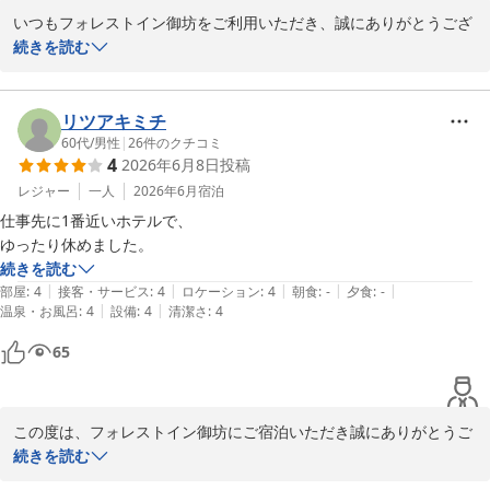
フォレストイン御坊

いつもフォレストイン御坊をご利用いただき、誠にありがとうござ
フロント　永野
います。

続きを読む
御坊へのご出張の際に度々当館をお選びいただいておりますこと、
フォレスト イン 御坊
心より感謝申し上げます。

2026-07-17
リツアキミチ
また、以前ご利用いただいた際の和朝食をお気に召していただいて
60代
/
男性
|
26
件のクチコミ
4
2026年6月8日
投稿
いたとのこと、大変嬉しく拝読いたしました。

一方で、今回のご朝食につきましては、ご期待に沿うことができず
レジャー
一人
2026年6月
宿泊
残念に思います。

仕事先に1番近いホテルで、

当館では、毎週金曜日の朝食に和歌山らしいメニューとして「しら
ゆったり休めました。
す丼」をご提供しておりますが、通常の和朝食とは内容が異なるこ
続きを読む
とについて、事前のご案内が十分に伝わっておらず申し訳ございま
|
|
|
|
|
部屋
:
4
接客・サービス
:
4
ロケーション
:
4
朝食
:
-
夕食
:
-
せんでした。

|
|
温泉・お風呂
:
4
設備
:
4
清潔さ
:
4
以前の和朝食を楽しみにしてくださっていたお客様にとっては、ご
65
希望に添えない内容となってしまったことと存じます。

いただきましたご意見は真摯に受け止め、今後の朝食メニューやご
案内方法を検討する際の参考とさせていただきます。

この度は、フォレストイン御坊にご宿泊いただき誠にありがとうご
これからも御坊へお越しの際にお選びいただけるホテルであり続け
ざいます。

続きを読む
られるよう、よりご満足いただけるお食事とサービスの提供に努め
お仕事先に近い立地がお役に立ち、ごゆっくりとお休みいただけた