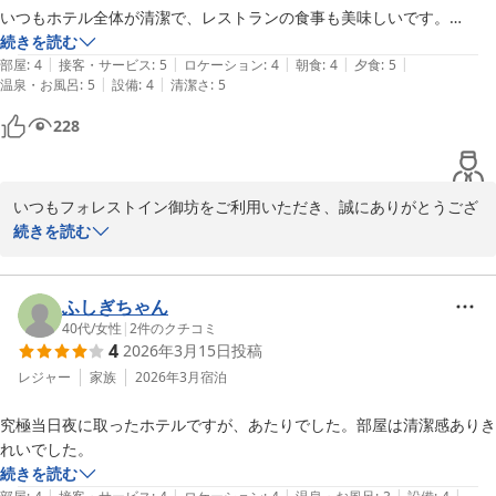
いつもホテル全体が清潔で、レストランの食事も美味しいです。

しかしながら、上層階でのご宿泊においてWi-Fiが繋がりにくかっ
スタッフの皆様も笑顔で親切に対応してくださります。

続きを読む
たとのこと、ご不便をお掛けし誠に申し訳ございません。

|
|
|
|
|
部屋
:
4
接客・サービス
:
5
ロケーション
:
4
朝食
:
4
夕食
:
5
Wi-Fiにつきましては、館内設備の点検や回線の見直しを行ってお
|
|
温泉・お風呂
:
5
設備
:
4
清潔さ
:
5
今回も楽しい時間を過ごせました。

りますが、ご滞在中に繋がりにくい場合は、ルーター設備の確認や
本当にありがとうございました。

お部屋のご変更など、可能な限り対応させていただきますので、お
228
気軽にお申し付けくださいませ。

あと、おかげさまで釣果は２日間爆釣でした。

この度は、お忙しい中ご投稿いただき誠にありがとうございます。

いつもフォレストイン御坊をご利用いただき、誠にありがとうござ
これから新たな生活を迎えられるとのことですが、今後も変わらず
います。

続きを読む
お越しいただけるとのお言葉を頂戴し、大変光栄に存じます。

今回のご滞在も快適にお過ごしいただけたとのこと、大変嬉しく拝
今後もお客様より頂戴しましたお褒めのお言葉に甘えず、末永くお
見いたしました。

ふしぎちゃん
客様にお選びいただき、気兼ねなくゆったりと心安らぐ空間をご提
また、館内の清潔さやレストランのお食事、スタッフの対応につき
40代
/
女性
|
2
件のクチコミ
供できるよう、スタッフ一同日々努めてまいります。

4
2026年3月15日
投稿
ましても温かいお言葉を頂戴し、心より御礼申し上げます。

次回の釣旅行の際にも、お目に掛かれますことをスタッフ一同心よ
レジャー
家族
2026年3月
宿泊
りお待ちしております。

レストラン日高の夕食では、ボリューム満点の定食メニューをはじ
究極当日夜に取ったホテルですが、あたりでした。部屋は清潔感ありき
め、地元食材を取り入れた一品料理や、ビール・地酒などもご用意
フォレストイン御坊 禰宜元
れいでした。
し、お客様に美味しいお料理と温かなおもてなしができるよう日々
フォレスト イン 御坊
続きを読む
精進しております。

|
|
|
|
|