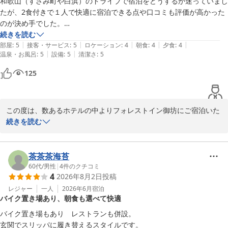
和歌山（すさみ町や白浜）のドライブで宿泊をどうするか迷っていまし
みとなります。

用いただき、ホテル内でゆっくりお過ごしいただけたご様子で大変
たが、2食付きで１人で快適に宿泊できる点や口コミも評価が高かった
今後もお客様お一人おひとりのお気持ちに寄り添ったおもてなしを
嬉しく拝読いたしました。

のが決め手でした。

心掛け、より快適にお過ごしいただけるホテルを目指して努めてま
続きを読む
いります。

お食事につきましても「おいしかった」とのお言葉を頂戴し、レス
|
|
|
|
|
宿泊して感じた点は以下の通りです。

部屋
:
5
接客・サービス
:
5
ロケーション
:
4
朝食
:
4
夕食
:
4
トランスタッフ一同の励みでございます。

|
|
温泉・お風呂
:
5
設備
:
5
清潔さ
:
5
・部屋はシングルルームでしたが、広さもちょうどよく設備もコンフォ
この度は貴重なご意見をお聞かせいただき、誠にありがとうござい
また、大浴場も快適にご利用いただけたとのことで、旅のお疲れを
ートルームと比べると若干劣る面はあるものの、それでも十分な内容だ
125
ます。

少しでも癒していただけておりましたら幸いです。

と思います。清潔であり、ベッドの寝心地も良くてとても快適でした。

またお迎えできます日を心よりお待ち申し上げております。

・Wi-Fiが繋がりにくいという口コミが見られましたが、自分が利用し
                                                                              フォレストイン御
「とても良いホテル」とのお言葉までいただき、誠にありがとうご
た時はあまり気になりませんでした。利用する方がそこまで多くなかっ
坊 竹村
ざいます。

この度は、数あるホテルの中よりフォレストイン御坊にご宿泊いた
たせいかもしれません。

今後も皆さまに快適にお過ごしいただけるよう、より一層サービス
だき、誠にありがとうございます。

続きを読む
・大浴場もそこそこ広くて、湯加減もちょうどいい感じで良かったで
フォレスト イン 御坊
の向上に努めてまいります。

また、口コミをご覧いただき、大切なご旅行の宿として当館をお選
す。

2026-07-02
また御坊市へお越しの際は、ぜひ当館をご利用いただけますと幸い
びいただけましたこと、光栄に思います。実際のご滞在でも快適に
・アメニティ用品必要な分だけ取る形式だったり、1階にあるコーヒー
でございます。

お過ごしいただけたようで、大変嬉しく拝見いたしました。

茶茶茶海苔
マシンなどの設備が宿泊中は自由に利用できる点はとても便利。

スタッフ一同、心よりお待ち申し上げております。

60代
/
男性
|
4
件のクチコミ
・ホテル周辺にはコンビニなどがなく（徒歩では厳しい）、チェックイ
4
2026年8月2日
投稿
                                                                             フォレストイン御
お部屋の広さや清潔さ、ベッドの寝心地にご満足いただけたとのこ
ンする前に買い物は済ましておいた方がいいかもしれません。

坊 竹村
と、スタッフ一同安堵いたしました。

レジャー
一人
2026年6月
宿泊
バイク置き場あり、朝食も選べて快適
また、Wi-Fiにつきましても問題なくご利用いただけたとのことで
ビジネスホテルであるものの、設備の充実さや館内全体の清潔感や快適
フォレスト イン 御坊
何よりでございます。

性、スタッフの対応など全体的によかったのでここで宿泊して本当によ
バイク置き場もあり　レストランも併設。

2026-07-09
かったです。

玄関でスリッパに履き替えるスタイルです。
