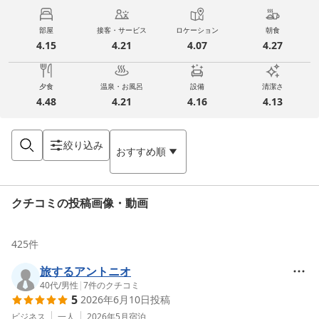
部屋
接客・サービス
ロケーション
朝食
4.15
4.21
4.07
4.27
夕食
温泉・お風呂
設備
清潔さ
4.48
4.21
4.16
4.13
絞り込み
おすすめ順
クチコミの投稿画像・動画
425
件
旅するアントニオ
40代
/
男性
|
7
件のクチコミ
5
2026年6月10日
投稿
ビジネス
一人
2026年5月
宿泊