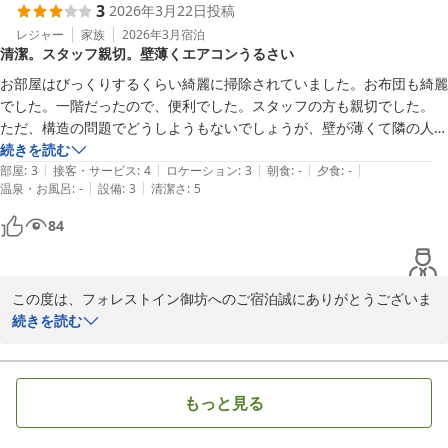
3
2026年3月22日
投稿
しでも癒していただけましたら幸いでございます。

レジャー
家族
2026年3月
宿泊
清潔。スタッフ親切。壁薄くエアコンうるさい
また、この度お客様にご利用いただきました【禁煙】和室８畳（バ
ス共同）※男性向け※のお部屋は1階にございます和室で、お部屋に
お部屋はびっくりするくらい綺麗に掃除されていました。お布団も綺麗
浴室がない分お安くお泊りいただける人気のお部屋でございます。

でした。一階だったので、便利でした。スタッフの方も親切でした。

お客様のおっしゃる通り、大浴場がすぐ近くにございますのでご利
ただ、構造の問題でどうしようもないでしょうが、壁が薄くて隣の人の
用いただきやすいお部屋となっております。

話し声が筒抜けです。室内エアコンも古くてブオンブオンうるさくて寝
続きを読む
|
|
|
|
|
る時は切らないと寝れませんでした。
部屋
:
3
接客・サービス
:
4
ロケーション
:
3
朝食
:
-
夕食
:
-
ご多忙の中、温かいご感想をお寄せいただき誠にありがとうござい
|
|
温泉・お風呂
:
-
設備
:
3
清潔さ
:
5
ます。

84
これからも現状に満足することなく、常におもてなしの向上に努め
て参ります。

また御坊へお越しの際にはぜひ当館にお越しくださいませ。

お客様のお帰りをスタッフ一同心よりお待ち申し上げております。

この度は、フォレストイン御坊へのご宿泊誠にありがとうございま
す。心よりお礼申し上げます。

続きを読む
フォレストイン御坊　西本
お部屋の清掃や寝具、またスタッフの対応につきましてお褒めのお
言葉を頂戴し、大変嬉しく拝見いたしました。

フォレスト イン 御坊
もっと見る
2026-03-06
一方で、客室の壁の遮音性やエアコンの作動音により、ごゆっくり
お休みいただけなかったとのこと、誠に申し訳ございません。
