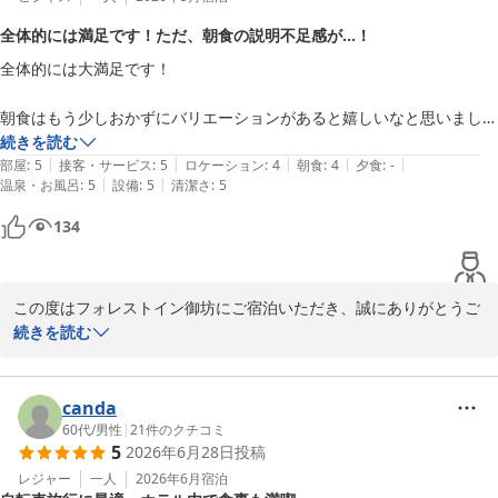
全体的には満足です！ただ、朝食の説明不足感が…！
全体的には大満足です！

朝食はもう少しおかずにバリエーションがあると嬉しいなと思いまし
た。

続きを読む
|
|
|
|
|
和食、洋食、茶粥の３つから選べたので、和食を選びました。生卵がつ
部屋
:
5
接客・サービス
:
5
ロケーション
:
4
朝食
:
4
夕食
:
-
|
|
温泉・お風呂
:
5
設備
:
5
清潔さ
:
5
いていますが、他のテーブルからはスタッフの方から

「目玉でーす（おそらく目玉焼き）」、「スクランブルでーす」など
134
と、声が響きます。

この初めて行った者にはわからない独特のルールが存在するようで、そ
この度はフォレストイン御坊にご宿泊いただき、誠にありがとうご
のような説明は一切なし。どうやら生卵をそれらに変更できる様子。慣
ざいます。

続きを読む
れた人はわかるかもしれないですが、それが最初はなんなのかもわから
また、ご滞在後の貴重なご意見をお寄せいただきましたこと、重ね
ない。そういうのって居心地が悪いですよね。

て御礼申し上げます。

canda
変えられるなら変えられるとか説明してほしいと思いました。ご飯と味
朝食につきましては、ご案内や説明が行き届かず、ご不快な思いを
60代
/
男性
|
21
件のクチコミ
噌汁が勝手に運ばれてきますが、とにかくなんの説明もない。ただ、和
5
2026年6月28日
投稿
おかけしましたことを深くお詫び申し上げます。

食の方は卵のあるところに座ってください、と言われるだけ。スタッフ
レジャー
一人
2026年6月
宿泊
の元気や連携は素晴らしいと思いましたけど、お客さんの気持ちについ