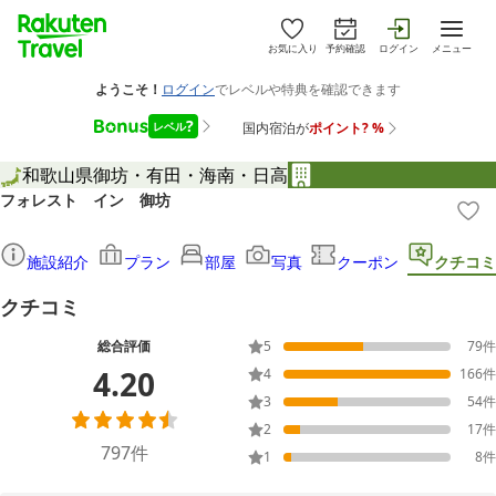
お気に入り
予約確認
ログイン
メニュー
和歌山県
御坊・有田・海南・日高
フォレスト イン 御坊
施設紹介
プラン
部屋
写真
クーポン
クチコミ
クチコミ
総合評価
5
79
件
4.20
4
166
件
3
54
件
2
17
件
797
件
1
8
件