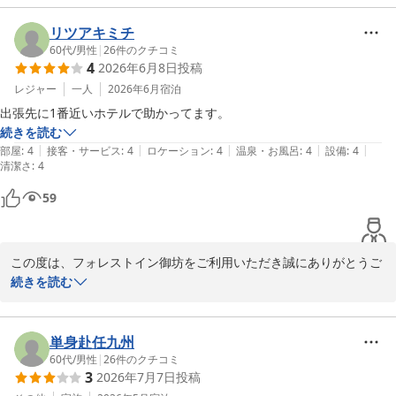
てまいります。

とのお言葉を頂戴し大変嬉しく存じます。

お寄せいただいた温かいお声を励みに、これからもお仕事やご旅行
リツアキミチ
この度は貴重なご意見をお寄せいただき、誠にありがとうございま
でお越しのお客様に快適にお過ごしいただけるよう、サービスの向
60代
/
男性
|
26
件のクチコミ
4
2026年6月8日
投稿
す。

上に努めてまいります。

またのお越しをスタッフ一同、心よりお待ちしております。

レジャー
一人
2026年6月
宿泊
　　　　　　　　　　　　　　　　　　　　　フォレストイン御
この度はご投稿いただき、誠にありがとうございました。

出張先に1番近いホテルで助かってます。
またお近くにお越しの際は、ぜひ当館をご利用くださいませ。

続きを読む
スタッフ一同、心よりお待ち申し上げております。

|
|
|
|
|
部屋
:
4
接客・サービス
:
4
ロケーション
:
4
温泉・お風呂
:
4
設備
:
4
フォレスト イン 御坊
清潔さ
　　　　　　　　　　　　　　　　　　フォレストイン御坊　竹村
:
4
2026-07-07
フォレスト イン 御坊
59
2026-06-30
この度は、フォレストイン御坊をご利用いただき誠にありがとうご
ざいます。

続きを読む
「出張先に一番近いホテル」とのコメントをお寄せいただきありが
とうございます。

立地面でお役に立てたようで大変嬉しく存じます。

単身赴任九州
これからもお客様にお選びいただけるホテルであり続けられるよ
60代
/
男性
|
26
件のクチコミ
3
2026年7月7日
投稿
う、スタッフ一同、尚一層の サービス向上に努めてまいりますの