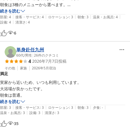
当館自慢の大浴場もご利用いただきありがとうございます。大浴場
また和歌山に旅行する時はここで宿泊したいと思います。
朝食は3種のメニューから選べます。

はジャグジー付きの湯船となっており、ゆったりと足を伸ばしてお
全体に不満はありません。
続きを読む
くつろぎいただけますので、旅やお仕事のお疲れを少しでも癒して
|
|
|
|
|
部屋
:
4
接客・サービス
:
4
ロケーション
:
3
朝食
:
3
温泉・お風呂
:
4
いただけましたら幸いでございます。

|
設備
:
4
清潔さ
:
4
6
フロント横のアメニティコーナーや、1階ロビーのコーヒーマシン
につきましても便利にご利用いただけたようで嬉しく思います。ド
リップコーヒーや各種ティーバッグなどもご用意しておりますの
単身赴任九州
で、ご滞在中のひと息にお役立ていただけましたら幸いです。

60代
/
男性
|
26
件のクチコミ
4
2026年7月7日
投稿
また、必要なアメニティをお選びいただくスタイルにつきまして
その他
家族
2026年5月
宿泊
も、ご理解いただきありがとうございます。

満足
実家から近いため、いつも利用しています。

一方で、お客様のおっしゃる通り、当館周辺にはコンビニやスーパ
大浴場が良かったです。

ー、飲食店が少ないため、事前にお買い物を済ませてからお越しに
朝食は普通。
なるお客様も多くいらっしゃいます。

続きを読む
館内には22時まで営業しておりますレストランや、自動販売機コー
|
|
|
|
|
部屋
:
3
接客・サービス
:
3
ロケーション
:
3
朝食
:
3
夕食
:
-
ナーもございますので、ご滞在中にご利用いただけましたら幸いで
|
|
温泉・お風呂
:
3
設備
:
3
清潔さ
:
3
す。

35