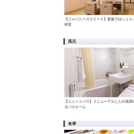
【ジャパニーズスイート】家族でゆっくり
和室
風呂
【ユニットバス】リニューアルした白基調
るバスルーム
食事