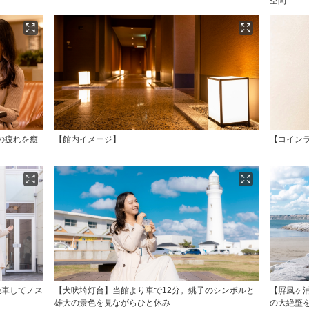
空間
の疲れを癒
【館内イメージ】
【コイン
乗車してノス
【犬吠埼灯台】当館より車で12分。銚子のシンボルと
【屛風ヶ浦
雄大の景色を見ながらひと休み
の大絶壁