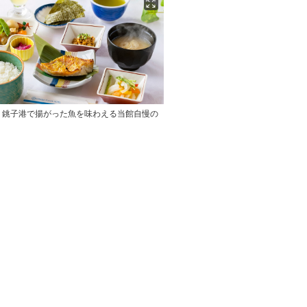
】銚子港で揚がった魚を味わえる当館自慢の