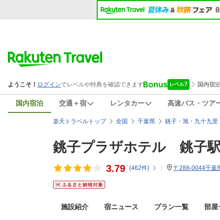
国内宿泊
交通＋宿
レンタカー
高速バス・ツア
楽天トラベルトップ
全国
千葉県
銚子・旭・九十九里
銚子プラザホテル 銚子
3.79
(
462
件)
〒288-0044千
施設紹介
宿ニュース
プラン一覧
部屋