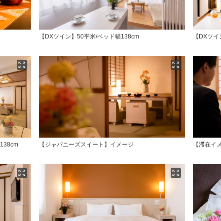
【DXツイン】50平米/ベッド幅138cm
【DXツ
38cm
【ジャパニーズスイート】イメージ
【滞在イ