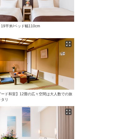
19平米/ベッド幅110cm
ダード和室】12畳の広々空間は大人数での旅
ッタリ