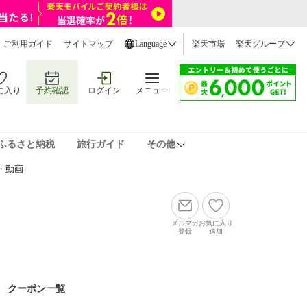
ご利用ガイド
サイトマップ
Language
楽天市場
楽天グループ
に入り
予約確認
ログイン
メニュー
ふるさと納税
旅行ガイド
その他
・動画
メルマガ
お気に入り
登録
追加
クーポン一覧