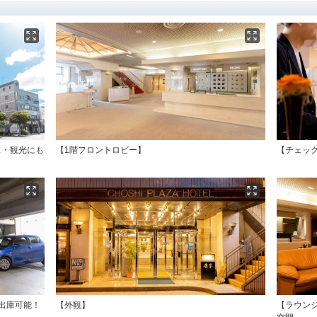
ス・観光にも
【1階フロントロビー】
【チェッ
出庫可能！
【外観】
【ラウンジ