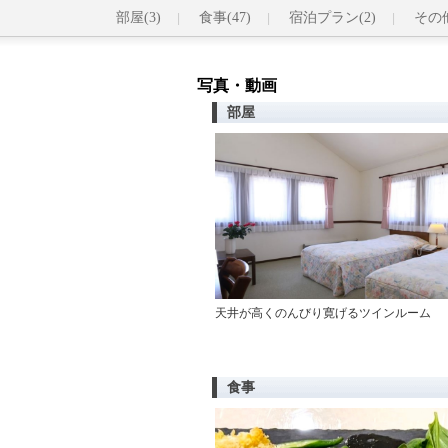
部屋(3)
食事(47)
宿泊プラン(2)
その他
写真・動画
部屋
天井が高くのんびり寛げるツインルーム
食事