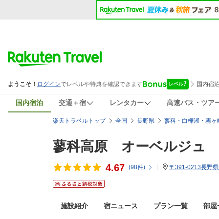
国内宿泊
交通＋宿
レンタカー
高速バス・ツア
楽天トラベルトップ
全国
長野県
蓼科・白樺湖・霧ヶ
蓼科高原 オーベルジュ
4.67
(
98
件)
〒391-0213長
施設紹介
宿ニュース
プラン一覧
部屋