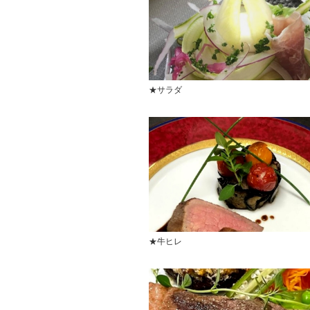
★サラダ
★牛ヒレ