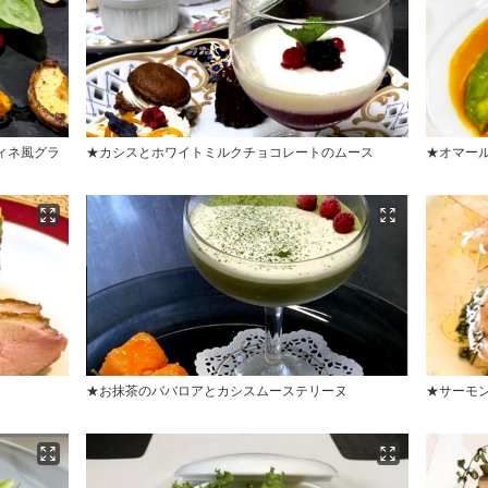
ィネ風グラ
★カシスとホワイトミルクチョコレートのムース
★オマー
★お抹茶のババロアとカシスムーステリーヌ
★サーモ