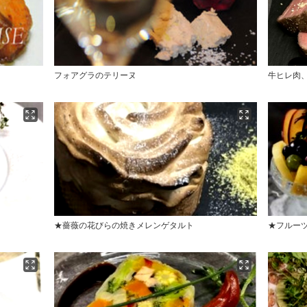
フォアグラのテリーヌ
牛ヒレ肉
★薔薇の花びらの焼きメレンゲタルト
★フルー