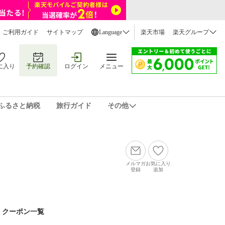
ご利用ガイド
サイトマップ
Language
楽天市場
楽天グループ
に入り
予約確認
ログイン
メニュー
ふるさと納税
旅行ガイド
その他
メルマガ
お気に入り
登録
追加
クーポン一覧