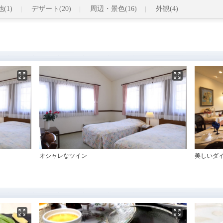
(1)
デザート(20)
周辺・景色(16)
外観(4)
オシャレなツイン
美しいダ