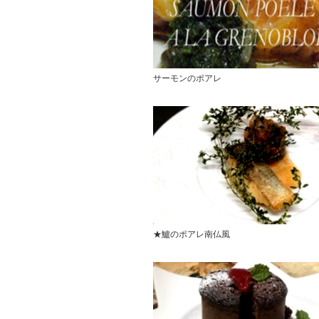
サーモンのポアレ
★鱸のポアレ南仏風