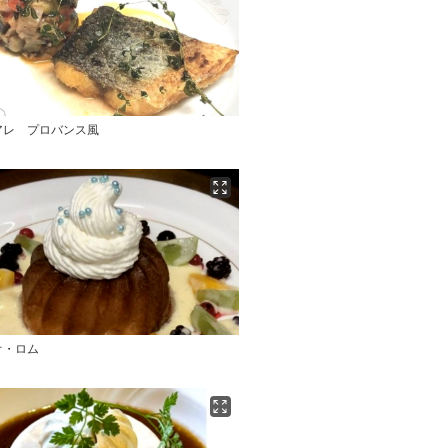
アレ プロバンス風
オ・ロム