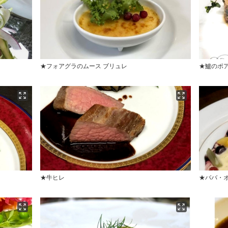
★フォアグラのムース ブリュレ
★鱸のポ
★牛ヒレ
★ババ・