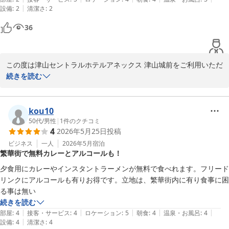
フロント　平岡

夜7時から9時までご提供しております。

|
設備
:
2
清潔さ
:
2
36
〜全国約160店舗展開中のBBHホテルグループ！〜

また、ドリンクサーバー（ソフトドリンクやアルコール割り対応）
は

【連泊限定】【駐車場無料】お得！客室清掃不要プラン★朝食無料
16時から24時までご利用いただけます。

バイキング＆ハッピーアワー大好評
この度は津山セントラルホテルアネックス 津山城前をご利用いただ
ミニラーメン、スープ各種、紅茶、コーヒーなどもご用意しており
き、誠にありがとうございます。

続きを読む
津山セントラルホテル アネックス 津山城前（ＢＢＨホテルグル
ます。

ープ）
どうぞご滞在中にご利用くださいませ。

食事や館内の無料サービスにつきましてご満足いただけたとのお言
2026-06-11
葉を頂戴し、大変嬉しく存じます。

kou10
さらに、客室にはスマートテレビを導入しており、

50代
/
男性
|
1
件のクチコミ
4
2026年5月25日
投稿
YouTubeなどのネット動画もお楽しみいただけます。

また、雨天時の傘の貸し出しがお役に立てたとのこと、何よりでご
ぜひごゆっくりとお過ごしください。

ざいます。

ビジネス
一人
2026年5月
宿泊
繁華街で無料カレーとアルコールも！
スタッフの対応についても温かいお言葉をいただき、スタッフ一同
津山セントラルホテルアネックス津山城前

大変励みになります。

夕食用にカレーやインスタントラーメンが無料で食べれます。フリード
フロント　平岡

リンクにアルコールも有りお得です。立地は、繁華街内に有り食事に困
今後もお客様に快適にお過ごしいただけるよう、サービス向上に努
る事は無い
〜全国約160店舗展開中のBBHホテルグループ！〜

めてまいります。

続きを読む
また津山へお越しの際は、ぜひご利用くださいませ。

|
|
|
|
|
部屋
:
4
接客・サービス
:
4
ロケーション
:
5
朝食
:
4
温泉・お風呂
:
4
【駐車場無料】★高橋英樹＆真麻一押しプラン★朝食無料バイキン
|
設備
:
4
清潔さ
:
4