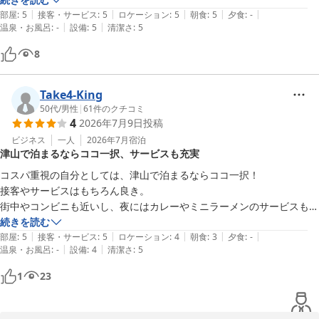
津山セントラルホテル アネックス 津山城前（ＢＢＨホテルグル
ます。

し上げます。

|
|
|
|
|
部屋
:
5
接客・サービス
:
5
ロケーション
:
5
朝食
:
5
夕食
:
-
ープ）
どうぞご滞在中にご利用くださいませ。

|
|
温泉・お風呂
:
-
設備
:
5
清潔さ
:
5
2026-06-11
ご指摘いただきました設備につきましては確認を行い、点検および
8
さらに、客室にはスマートテレビを導入しており、

改善に努めてまいります。

YouTubeなどのネット動画もお楽しみいただけます。

ぜひごゆっくりとお過ごしください。

そのような中でも「素敵なホテル」とのお言葉を頂戴し、心より感
Take4-King
謝申し上げます。

50代
/
男性
|
61
件のクチコミ
津山セントラルホテルアネックス津山城前

今後もサービス面だけでなく、設備面につきましても快適にお過ご
4
2026年7月9日
投稿
フロント　平岡

しいただける環境づくりに努めてまいります。

ビジネス
一人
2026年7月
宿泊
津山で泊まるならココ一択、サービスも充実
〜全国約160店舗展開中のBBHホテルグループ！〜

また津山へお越しの際は、ぜひご利用くださいませ。

コスパ重視の自分としては、津山で泊まるならココ一択！

接客やサービスはもちろん良き。

【連泊限定】【駐車場無料】お得！客室清掃不要プラン★朝食無料
※当館では、無料の軽食サービスを開始しました。

街中やコンビニも近いし、夜にはカレーやミニラーメンのサービスもあ
バイキング＆ハッピーアワー大好評
カレー（※数量限定）、すき焼き丼・親子丼・牛丼・中華丼の4種
るためサラリーマンには非常に助かる。
続きを読む
（※丼はお1人様1種類のみ）を

津山セントラルホテル アネックス 津山城前（ＢＢＨホテルグル
|
|
|
|
|
部屋
:
5
接客・サービス
:
5
ロケーション
:
4
朝食
:
3
夕食
:
-
夜7時から9時までご提供しております。

|
|
温泉・お風呂
:
-
設備
:
4
清潔さ
:
5
ープ）
2026-06-19
1
23
また、ドリンクサーバー（ソフトドリンクやアルコール割り対応）
は

16時から24時までご利用いただけます。
