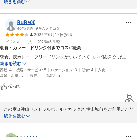
夜7時から9時までご提供しております。

き、誠にありがとうございます。

続きを読む
また、ドリンクサーバー（ソフトドリンクやアルコール割り対応）
夜の軽食サービスやドリンクサービス、朝食バイキングにつきまし
は

て「最高」とのお言葉を頂戴し、大変嬉しく存じます。

RuBe00
16時から24時までご利用いただけます。

40代
/
男性
|
9
件のクチコミ
4
2026年6月17日
投稿
また、フロントスタッフや朝食スタッフの対応につきましても温か
ミニラーメン、スープ各種、紅茶、コーヒーなどもご用意しており
いお言葉をいただき、スタッフ一同大変励みになります。

ビジネス
一人
2026年6月
宿泊
朝食・カレー・ドリンク付きでコスパ最高
ます。

どうぞご滞在中にご利用くださいませ。

さらに、館内の漫画コーナーもお楽しみいただけたようで何よりで
朝食、夜カレー、フリードリンクがついていてコスパ抜群でした。
ございます。

続きを読む
さらに、客室にはスマートテレビを導入しており、

|
|
|
|
|
部屋
:
4
接客・サービス
:
5
ロケーション
:
3
朝食
:
4
夕食
:
-
YouTubeなどのネット動画もお楽しみいただけます。

今後も価格以上にご満足いただけるサービスと、快適にお過ごしい
|
|
温泉・お風呂
:
-
設備
:
-
清潔さ
:
3
ぜひごゆっくりとお過ごしください。

ただけるホテルづくりに努めてまいります。

43
津山セントラルホテルアネックス津山城前

また津山へお越しの際は、ぜひご利用くださいませ。

フロント　平岡

※当館では、無料の軽食サービスを開始しました。

この度は津山セントラルホテルアネックス 津山城前をご利用いただ
〜全国約160店舗展開中のBBHホテルグループ！〜

カレー（※数量限定）、すき焼き丼・親子丼・牛丼・中華丼の4種
き、誠にありがとうございます。

続きを読む
（※丼はお1人様1種類のみ）を

【駐車場無料】★高橋英樹＆真麻一押しプラン★朝食無料バイキン
夜7時から9時までご提供しております。

朝食や夜の軽食サービス、ドリンクサービスにつきましてご満足い
グ＆ハッピーアワー大好評
ただけたとのお言葉を頂戴し、大変嬉しく存じます。

ssaaaaa