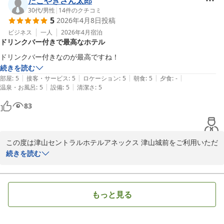
たこやきさん太郎
また、ドリンクサーバー（ソフトドリンクやアルコール割り対応）
30代
/
男性
|
14
件のクチコミ
津山セントラルホテル アネックス 津山城前（ＢＢＨホテルグル
5
2026年4月8日
投稿
は

駅や飲食店が徒歩圏内という立地も、観光やビジネス利用のお客様
ープ）
16時から24時までご利用いただけます。

にご好評をいただいております。

ビジネス
一人
2026年4月
宿泊
2026-05-07
ドリンクバー付きで最高なホテル
また、「コストパフォーマンスに満足」とのお言葉は、スタッフ一
ミニラーメン、スープ各種、紅茶、コーヒーなどもご用意しており
同にとって大きな励みになります。

ドリンクバー付きなのが最高ですね！
ます。

続きを読む
どうぞご滞在中にご利用くださいませ。

今後も気軽に快適にご利用いただけるホテルを目指し、サービス向
|
|
|
|
|
部屋
:
5
接客・サービス
:
5
ロケーション
:
5
朝食
:
5
夕食
:
-
上に努めてまいります。

|
|
温泉・お風呂
:
5
設備
:
5
清潔さ
:
5
さらに、客室にはスマートテレビを導入しており、

また津山へお越しの際は、ぜひご利用くださいませ。

83
YouTubeなどのネット動画もお楽しみいただけます。

ぜひごゆっくりとお過ごしください。

※当館では、無料の軽食サービスを開始しました。

カレー（※数量限定）、すき焼き丼・親子丼・牛丼・中華丼の4種
津山セントラルホテルアネックス津山城前

（※丼はお1人様1種類のみ）を

この度は津山セントラルホテルアネックス 津山城前をご利用いただ
フロント　平岡

夜7時から9時までご提供しております。

き、誠にありがとうございます。

続きを読む
〜全国約160店舗展開中のBBHホテルグループ！〜

また、ドリンクサーバー（ソフトドリンクやアルコール割り対応）
ドリンクサービスにつきまして「最高」とのお言葉を頂戴し、大変
は

嬉しく存じます。

もっと見る
【連泊限定】【駐車場無料】お得！客室清掃不要プラン★朝食無料
16時から24時までご利用いただけます。

多くのお客様に気軽にご利用いただけるサービスとしてご好評をい
バイキング＆ハッピーアワー大好評
ただいております。

ミニラーメン、スープ各種、紅茶、コーヒーなどもご用意しており
津山セントラルホテル アネックス 津山城前（ＢＢＨホテルグル