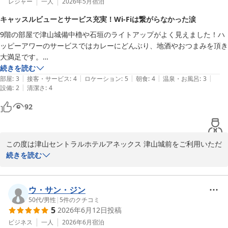
レジャー
一人
2026年5月
宿泊
また、女性向けアメニティにつきましてもご満足いただけたようで
キャッスルビューとサービス充実！Wi-Fiは繋がらなかった涙
何よりでございます。

9階の部屋で津山城備中櫓や石垣のライトアップがよく見えました！ハ
男性用アメニティに関する貴重なご意見につきましても、今後のサ
ッピーアワーのサービスではカレーにどんぶり、地酒やおつまみを頂き
ービス向上の参考とさせていただきます。

大満足です。

朝食も小規模バイキングでありながら私は美味しく頂きました。

続きを読む
当館では夜の軽食サービスもご用意しておりますので、次回ご利用
|
|
|
|
|
部屋のWi-Fiがほとんど繋がらなかったので、そこは残念でした。全体
部屋
:
3
接客・サービス
:
4
ロケーション
:
5
朝食
:
4
温泉・お風呂
:
3
の際にはぜひお楽しみいただけますと幸いです。

|
設備
:
2
清潔さ
:
4
では満足ですが、その点で設備は星2にしました。
また津山へお越しの際は、ぜひご利用くださいませ。

92
※当館では、無料の軽食サービスを開始しました。

カレー（※数量限定）、すき焼き丼・親子丼・牛丼・中華丼の4種
この度は津山セントラルホテルアネックス 津山城前をご利用いただ
（※丼はお1人様1種類のみ）を

き、誠にありがとうございます。

続きを読む
夜7時から9時までご提供しております。

9階のお部屋から津山城備中櫓や石垣のライトアップをご覧いただ
また、ドリンクサーバー（ソフトドリンクやアルコール割り対応）
き、お楽しみいただけたとのこと、大変嬉しく拝読いたしました。

ウ・サン・ジン
は

50代
/
男性
|
5
件のクチコミ
16時から24時までご利用いただけます。

5
2026年6月12日
投稿
また、ドリンクサービスや夜の軽食サービス、朝食につきましても
ご満足いただけたとのお言葉を頂戴し、スタッフ一同大変励みにな
ビジネス
一人
2026年6月
宿泊
ミニラーメン、スープ各種、紅茶、コーヒーなどもご用意しており