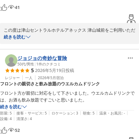
グ＆ハッピーアワー大好評
※当館では、無料の軽食サービスを開始しました。

41
カレー（※数量限定）、すき焼き丼・親子丼・牛丼・中華丼の4種
津山セントラルホテル アネックス 津山城前（ＢＢＨホテルグル
（※丼はお1人様1種類のみ）を

ープ）
夜7時から9時までご提供しております。

2026-06-11
この度は津山セントラルホテルアネックス 津山城前をご利用いただ
また、ドリンクサーバー（ソフトドリンクやアルコール割り対応）
き、誠にありがとうございます。

続きを読む
は

16時から24時までご利用いただけます。

夜の軽食サービスやドリンクサービスにつきましてご満足いただけ
たとのお言葉を頂戴し、大変嬉しく存じます。

ジョジョの奇妙な冒険
ミニラーメン、スープ各種、紅茶、コーヒーなどもご用意しており
カレーやミニラーメン、アルコールを含むドリンクサービスなどを
50代
/
男性
|
1
件のクチコミ
5
2026年5月19日
投稿
ます。

便利にご利用いただけたようで何よりでございます。

どうぞご滞在中にご利用くださいませ。

レジャー
一人
2026年5月
宿泊
フロントの親切さと飲み放題のウエルカムドリンク
また、立地につきましてもご評価いただきありがとうございます。

さらに、客室にはスマートテレビを導入しており、

当館は駅や飲食店が徒歩圏内にあり、観光やビジネスのお客様にも
フロント方が親切に対応をして下さいました。ウエルカムドリンクで
YouTubeなどのネット動画もお楽しみいただけます。

便利にご利用いただいております。

は、お酒も飲み放題ですごいと思いました。
ぜひごゆっくりとお過ごしください。

続きを読む
今後も快適にお過ごしいただけるホテルづくりと、価格以上にご満
|
|
|
|
|
部屋
:
5
接客・サービス
:
5
ロケーション
:
3
朝食
:
5
温泉・お風呂
:
-
津山セントラルホテルアネックス津山城前

足いただけるサービスの提供に努めてまいります。

|
設備
:
4
清潔さ
:
4
フロント　平岡

また津山へお越しの際は、ぜひご利用くださいませ。

52