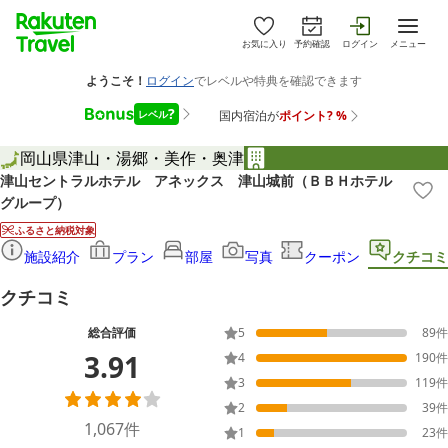
お気に入り
予約確認
ログイン
メニュー
岡山県
津山・湯郷・美作・奥津
津山セントラルホテル アネックス 津山城前（ＢＢＨホテル
グループ）
ふるさと納税対象
施設紹介
プラン
部屋
写真
クーポン
クチコミ
クチコミ
総合評価
5
89
件
3.91
4
190
件
3
119
件
2
39
件
1,067
件
1
23
件