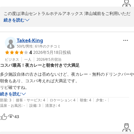
〜全国約160店舗展開中のBBHホテルグループ！〜

※当館では、無料の軽食サービスを開始しました。

カレー（※数量限定）、すき焼き丼・親子丼・牛丼・中華丼の4種
【連泊限定】【駐車場無料】お得！客室清掃不要プラン★朝食無料
（※丼はお1人様1種類のみ）を

この度は津山セントラルホテルアネックス 津山城前をご利用いただ
バイキング＆ハッピーアワー大好評
夜7時から9時までご提供しております。

き、誠にありがとうございます。

続きを読む
津山セントラルホテル アネックス 津山城前（ＢＢＨホテルグル
また、ドリンクサーバー（ソフトドリンクやアルコール割り対応）
フロントスタッフの対応につきましてお褒めのお言葉を頂戴し、大
ープ）
は

変嬉しく存じます。

Take4-King
2026-06-11
16時から24時までご利用いただけます。

スタッフ一同にとって大きな励みになります。

50代
/
男性
|
61
件のクチコミ
4
2026年5月18日
投稿
ミニラーメン、スープ各種、紅茶、コーヒーなどもご用意しており
また、ドリンクサービスにつきましてもご満足いただけたとのこ
ビジネス
一人
2026年5月
宿泊
コスパ最高！夜カレーと朝食付きで大満足
ます。

と、嬉しく拝読いたしました。

どうぞご滞在中にご利用くださいませ。

ソフトドリンクだけでなく、アルコール類も含めて気軽にお楽しみ
多少施設自体の古さは否めないけど、夜カレー・無料のドリンクバーや
いただけるサービスとして、多くのお客様にご好評をいただいてお
朝食もあり、コスパ考えれば大満足です。

さらに、客室にはスマートテレビを導入しており、

ります。

YouTubeなどのネット動画もお楽しみいただけます。

続きを読む
ぜひごゆっくりとお過ごしください。

今後も快適にお過ごしいただけるホテルづくりと、より良いサービ
|
|
|
|
|
部屋
:
3
接客・サービス
:
4
ロケーション
:
4
朝食
:
4
夕食
:
-
スの提供に努めてまいります。

|
|
温泉・お風呂
:
-
設備
:
3
清潔さ
:
4
津山セントラルホテルアネックス津山城前

また津山へお越しの際は、ぜひご利用くださいませ。

43
フロント　平岡

※当館では、無料の軽食サービスを開始しました。

〜全国約160店舗展開中のBBHホテルグループ！〜

カレー（※数量限定）、すき焼き丼・親子丼・牛丼・中華丼の4種