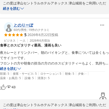
この度は津山セントラルホテルアネックス 津山城前をご利用いただ
ミニラーメン、スープ各種、紅茶、コーヒーなどもご用意しており
き、誠にありがとうございます。

続きを読む
ます。

どうぞご滞在中にご利用くださいませ。

「津山で泊まるならココ一択」とのお言葉を頂戴し、スタッフ一同
大変嬉しく存じます。

とのりーぼ
さらに、客室にはスマートテレビを導入しており、

60代
/
男性
|
19
件のクチコミ
YouTubeなどのネット動画もお楽しみいただけます。

5
2026年6月22日
投稿
また、接客やサービスにつきましてもお褒めいただき、心より御礼
ぜひごゆっくりとお過ごしください。

申し上げます。

ビジネス
一人
2026年6月
宿泊
食事とホスピタリティ最高、漫画も良い
津山セントラルホテルアネックス津山城前

当館の立地や、夜の軽食サービスがお仕事でお越しのお客様のお役
夜カレーとドリンクバー、朝のバイキングと、食事については全くもっ
フロント　平岡

に立てたとのこと、大変嬉しく拝読いたしました。

てサイコーです。

フロントの方や朝食の担当の方ののホスピタリティーもよく、気持ちの
〜全国約160店舗展開中のBBHホテルグループ！〜

今後も価格以上の価値を感じていただけるホテルを目指し、サービ
良い朝でした。

続きを読む
スの充実と快適な環境づくりに努めてまいります。

|
|
|
|
|
漫画があったのも良かったです
部屋
:
5
接客・サービス
:
5
ロケーション
:
5
朝食
:
5
夕食
:
-
【駐車場無料】★高橋英樹＆真麻一押しプラン★朝食無料バイキン
|
|
温泉・お風呂
:
5
設備
:
5
清潔さ
:
5
グ＆ハッピーアワー大好評
また津山へお越しの際は、ぜひ当館をご利用くださいませ。

43
津山セントラルホテル アネックス 津山城前（ＢＢＨホテルグル
※当館では、無料の軽食サービスを開始しました。

ープ）
カレー（※数量限定）、すき焼き丼・親子丼・牛丼・中華丼の4種
2026-06-11
（※丼はお1人様1種類のみ）を

この度は津山セントラルホテルアネックス 津山城前をご利用いただ