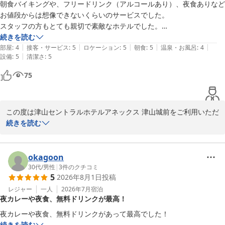
います。

朝食バイキングや、フリードリンク（アルコールあり）、夜食ありなど
また、ドリンクサーバー（ソフトドリンクやアルコール割り対応）
お値段からは想像できないくらいのサービスでした。

は

当館は津山城をはじめ、市内観光やビジネス利用にも便利な立地と
スタッフの方もとても親切で素敵なホテルでした。

16時から24時までご利用いただけます。

なっております。

続きを読む
駐車場につきましても便利にご利用いただけたとのことで安心いた
|
|
|
|
|
部屋の天井にある送風口？換気扇？よく分かりませんが、ずっとカタカ
部屋
:
4
接客・サービス
:
5
ロケーション
:
5
朝食
:
5
温泉・お風呂
:
4
ミニラーメン、スープ各種、紅茶、コーヒーなどもご用意しており
しました。

|
設備
:
5
清潔さ
:
5
タ音がし続けていました。

ます。

まぁまぁ大きい音で、寝つきにくく、夜中に目が覚めてしまいました。

75
どうぞご滞在中にご利用くださいませ。

今後も気軽にご利用いただけるホテルとして、サービス向上に努め
その点以外は満足でした。
てまいります。

さらに、客室にはスマートテレビを導入しており、

また津山へお越しの際は、ぜひご利用くださいませ。

YouTubeなどのネット動画もお楽しみいただけます。

この度は津山セントラルホテルアネックス 津山城前をご利用いただ
ぜひごゆっくりとお過ごしください。

※当館では、無料の軽食サービスを開始しました。

き、誠にありがとうございます。

続きを読む
カレー（※数量限定）、すき焼き丼・親子丼・牛丼・中華丼の4種
津山セントラルホテルアネックス津山城前

（※丼はお1人様1種類のみ）を

朝食やドリンクサービス、夜の軽食サービスにつきましてご満足い
フロント　平岡

夜7時から9時までご提供しております。

ただけたとのお言葉を頂戴し、大変嬉しく存じます。

okagoon
また、スタッフの対応につきましても温かいお言葉をいただき、ス
30代
/
男性
|
3
件のクチコミ
5
2026年8月1日
投稿
〜全国約160店舗展開中のBBHホテルグループ！〜

また、ドリンクサーバー（ソフトドリンクやアルコール割り対応）
タッフ一同大変励みになります。

は

レジャー
一人
2026年7月
宿泊
夜カレーや夜食、無料ドリンクが最高！
【駐車場無料】★高橋英樹＆真麻一押しプラン★朝食無料バイキン
16時から24時までご利用いただけます。

一方で、客室内の換気設備につきまして、ご不快な思いをおかけし
グ＆ハッピーアワー大好評
誠に申し訳ございませんでした。

夜カレーや夜食、無料ドリンクがあって最高でした！
ミニラーメン、スープ各種、紅茶、コーヒーなどもご用意しており
音により十分にお休みいただけなかったとのこと、重ねてお詫び申
続きを読む