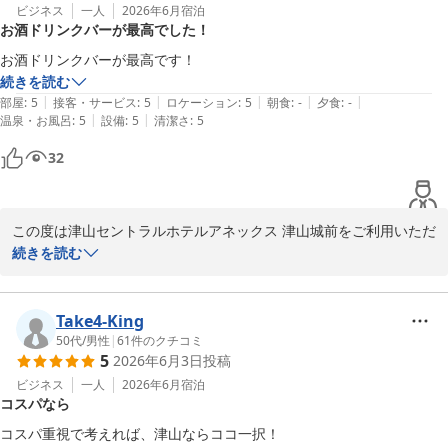
どうぞご滞在中にご利用くださいませ。

ビジネス
一人
2026年6月
宿泊
ープ）
お酒ドリンクバーが最高でした！
朝食バイキングにつきましても美味しくお召し上がりいただけたと
2026-07-05
さらに、客室にはスマートテレビを導入しており、

のこと、何よりでございます。

お酒ドリンクバーが最高です！
YouTubeなどのネット動画もお楽しみいただけます。

続きを読む
ぜひごゆっくりとお過ごしください。

「また利用したい」とのお言葉を頂戴し、スタッフ一同大変光栄に
|
|
|
|
|
部屋
:
5
接客・サービス
:
5
ロケーション
:
5
朝食
:
-
夕食
:
-
存じます。

|
|
温泉・お風呂
:
5
設備
:
5
清潔さ
:
5
津山セントラルホテルアネックス津山城前

今後も快適にお過ごしいただけるホテルづくりと、より良いサービ
32
フロント　平岡

スの提供に努めてまいります。

〜全国約160店舗展開中のBBHホテルグループ！〜

また津山へお越しの際は、ぜひご利用くださいませ。

この度は津山セントラルホテルアネックス 津山城前をご利用いただ
【駐車場無料】★高橋英樹＆真麻一押しプラン★朝食無料バイキン
※当館では、無料の軽食サービスを開始しました。

き、誠にありがとうございます。

続きを読む
グ＆ハッピーアワー大好評
カレー（※数量限定）、すき焼き丼・親子丼・牛丼・中華丼の4種
（※丼はお1人様1種類のみ）を

ドリンクサービスにつきまして「最高」とのお言葉を頂戴し、大変
津山セントラルホテル アネックス 津山城前（ＢＢＨホテルグル
夜7時から9時までご提供しております。

嬉しく存じます。

Take4-King
ープ）
特にアルコールを含むドリンクサービスは、多くのお客様にご好評
50代
/
男性
|
61
件のクチコミ
2026-06-19
5
2026年6月3日
投稿
また、ドリンクサーバー（ソフトドリンクやアルコール割り対応）
をいただいております。

は

ビジネス
一人
2026年6月
宿泊
コスパなら
16時から24時までご利用いただけます。

今後も快適にお過ごしいただけるホテルづくりと、価格以上にご満
足いただけるサービスの提供に努めてまいります。

コスパ重視で考えれば、津山ならココ一択！