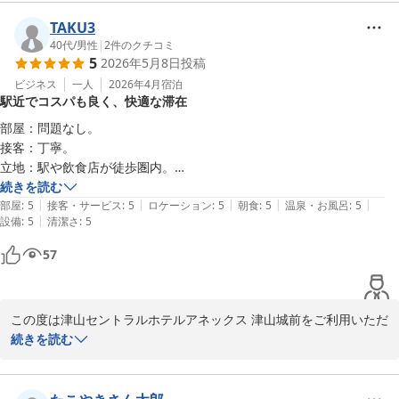
夜7時から9時までご提供しております。

津山城観光のご宿泊に当館をお選びいただき、また館内サービスに
つきましてご満足いただけたとのお言葉を頂戴し大変嬉しく存じま
TAKU3
【連泊限定】【駐車場無料】お得！客室清掃不要プラン★朝食無料
また、ドリンクサーバー（ソフトドリンクやアルコール割り対応）
す。

40代
/
男性
|
2
件のクチコミ
バイキング＆ハッピーアワー大好評
5
2026年5月8日
投稿
は

津山セントラルホテル アネックス 津山城前（ＢＢＨホテルグル
16時から24時までご利用いただけます。

ドリンクサービスや夜の軽食サービスなどにつきましてもお楽しみ
ビジネス
一人
2026年4月
宿泊
ープ）
駅近でコスパも良く、快適な滞在
いただけたようで何よりでございます。

2026-07-05
ミニラーメン、スープ各種、紅茶、コーヒーなどもご用意しており
「夢のようにリーズナブル」とのお言葉を頂戴し、スタッフ一同大
部屋：問題なし。

ます。

変励みになります。

接客：丁寧。

どうぞご滞在中にご利用くださいませ。

立地：駅や飲食店が徒歩圏内。

また、温かい応援のお言葉までいただき誠にありがとうございま
朝食：問題なし。

続きを読む
さらに、客室にはスマートテレビを導入しており、

す。

|
|
|
|
|
風呂：問題なし。

部屋
:
5
接客・サービス
:
5
ロケーション
:
5
朝食
:
5
温泉・お風呂
:
5
YouTubeなどのネット動画もお楽しみいただけます。

今後も多くのお客様に気軽にご利用いただけるホテルとして、サー
|
設備
:
5
清潔さ
:
5
設備：問題なし。

ぜひごゆっくりとお過ごしください。

ビス向上に努めてまいります。

清潔：問題なし。

57
コストパフォーマンスに満足。
津山セントラルホテルアネックス津山城前

また津山へお越しの際は、ぜひご利用くださいませ。

フロント　平岡

※当館では、無料の軽食サービスを開始しました。

この度は津山セントラルホテルアネックス 津山城前をご利用いただ
〜全国約160店舗展開中のBBHホテルグループ！〜

カレー（※数量限定）、すき焼き丼・親子丼・牛丼・中華丼の4種
き、誠にありがとうございます。

続きを読む
（※丼はお1人様1種類のみ）を

【連泊限定】【駐車場無料】お得！客室清掃不要プラン★朝食無料
夜7時から9時までご提供しております。

客室や接客、立地、朝食、設備面などにつきまして、ご満足いただ
バイキング＆ハッピーアワー大好評
けたとのお言葉を頂戴し、大変嬉しく存じます。
