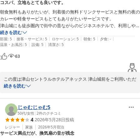
コスパ、立地もとても良いです。
ります。

ます。

朝食無料もありがたいが、到着後の無料ドリンクサービスと無料の夜の
どうぞご滞在中にご利用くださいませ。

一方で、Wi-Fiにつきましてはご不便をおかけし誠に申し訳ござい
カレーや軽食サービスもとてもありがたいサービスです。

ませんでした。

津山城にも徒歩圏内で街中の昔ながらのビジネスホテルで、利用しやす
さらに、客室にはスマートテレビを導入しており、

快適にご利用いただける環境をご提供できず、残念なお気持ちにさ
いと感じました。駐車場も無料でした。
続きを読む
YouTubeなどのネット動画もお楽しみいただけます。

せてしまいましたことをお詫び申し上げます。

|
|
|
|
|
部屋
:
5
接客・サービス
:
5
ロケーション
:
5
朝食
:
5
夕食
:
-
ぜひごゆっくりとお過ごしください。

いただきましたご意見を参考に、通信環境の確認および改善に努め
|
|
温泉・お風呂
:
5
設備
:
5
清潔さ
:
5
てまいります。

津山セントラルホテルアネックス津山城前

63
フロント　平岡

そのような中でも「全体では満足」とのお言葉をいただき、心より
感謝申し上げます。

〜全国約160店舗展開中のBBHホテルグループ！〜

今後もより快適にお過ごしいただけるホテルを目指してまいりま
この度は津山セントラルホテルアネックス 津山城前をご利用いただ
す。

き、誠にありがとうございます。

続きを読む
【連泊限定】【駐車場無料】お得！客室清掃不要プラン★朝食無料
バイキング＆ハッピーアワー大好評
また津山へお越しの際は、ぜひご利用くださいませ。

立地やコストパフォーマンスにつきましてご評価いただき、大変嬉
津山セントラルホテル アネックス 津山城前（ＢＢＨホテルグル
しく存じます。

じゃむじゃむ5
ープ）
※当館では、無料の軽食サービスを開始しました。

50代
/
女性
|
2
件のクチコミ
4
2026年5月28日
投稿
2026-07-05
カレー（※数量限定）、すき焼き丼・親子丼・牛丼・中華丼の4種
また、朝食やドリンクサービス、夜の軽食サービスにつきましても
（※丼はお1人様1種類のみ）を

ご満足いただけたとのこと、スタッフ一同大変励みになります。

レジャー
家族
2026年5月
宿泊
サービス満点だが、換気扇の音が残念
夜7時から9時までご提供しております。

ご到着後のお時間を快適にお過ごしいただけたようで何よりでござ