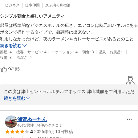
ビジネス
仕事仲間
2026年6月
宿泊
シンプル朝食と嬉しいアメニティ
部屋は標準的なビジネスホテルの広さ。エアコンは枕元のパネルにある
ボタンで操作するタイプで、微調整は出来ない。

利用しなかったけど、夜のラーメンやカレーサービスがあるとのこと。
安く済ませたい人にはおすすめかと思います。

続きを読む
|
|
|
|
|
朝食はシンプルめでやや会場が狭い。カレーなどそれぞれ美味しかった
部屋
:
4
接客・サービス
:
4
ロケーション
:
4
朝食
:
3
温泉・お風呂
:
-
|
設備
:
3
清潔さ
:
4
です。

女性にはスキンケアセットと入溶剤がプレゼントされ、嬉しいのですが
95
男性にも聞いてプレゼントしてもいいのではと思ったりもしました。
この度は津山セントラルホテルアネックス 津山城前をご利用いただ
き、誠にありがとうございます。

続きを読む
客室や朝食につきまして、ご感想をお寄せいただきありがとうござ
います。

浦賀ぬーたん
朝食のカレーなども美味しくお召し上がりいただけたとのこと、大
40代
/
男性
|
74
件のクチコミ
4
2026年6月10日
投稿
変嬉しく拝読いたしました。
