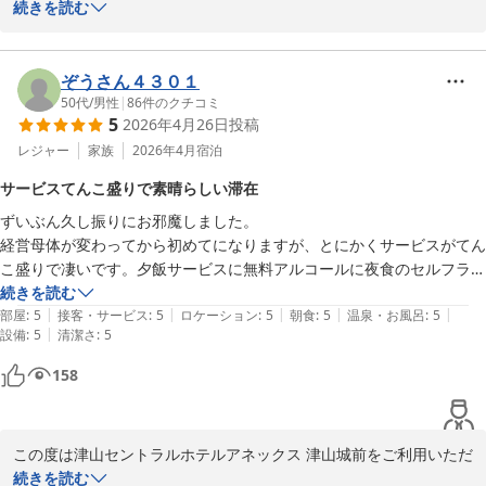
【駐車場無料】★高橋英樹＆真麻一押しプラン★朝食無料バイキン
また、ドリンクサーバー（ソフトドリンクやアルコール割り対応）
き、誠にありがとうございます。

続きを読む
グ＆ハッピーアワー大好評
は

16時から24時までご利用いただけます。

このたびは、換気設備の音や枕につきまして、ご期待に沿えずご不
津山セントラルホテル アネックス 津山城前（ＢＢＨホテルグル
便をおかけしましたこと、誠に申し訳ございませんでした。

ぞうさん４３０１
ープ）
ミニラーメン、スープ各種、紅茶、コーヒーなどもご用意しており
50代
/
男性
|
86
件のクチコミ
2026-05-23
5
2026年4月26日
投稿
ます。

特に換気設備の音により、ごゆっくりお休みいただけなかったとの
どうぞご滞在中にご利用くださいませ。

こと、心よりお詫び申し上げます。

レジャー
家族
2026年4月
宿泊
ご指摘いただきました設備につきましては、改めて点検・確認を行
サービスてんこ盛りで素晴らしい滞在
さらに、客室にはスマートテレビを導入しており、

い、改善に努めてまいります。

ずいぶん久し振りにお邪魔しました。

YouTubeなどのネット動画もお楽しみいただけます。

経営母体が変わってから初めてになりますが、とにかくサービスがてん
ぜひごゆっくりとお過ごしください。

また、枕につきましても貴重なご意見として今後の設備改善の参考
こ盛りで凄いです。夕飯サービスに無料アルコールに夜食のセルフラー
とさせていただきます。

メンまで言う事なしです。朝食も美味しくいただきました。

続きを読む
津山セントラルホテルアネックス津山城前

|
|
|
|
|
スタッフの皆様方の接客も素晴らしくて言う事なしです。
部屋
:
5
接客・サービス
:
5
ロケーション
:
5
朝食
:
5
温泉・お風呂
:
5
フロント　平岡

せっかく近隣の飲食店などもお楽しみいただけたにもかかわらず、
|
設備
:
5
清潔さ
:
5
ご滞在全体としてご満足いただける結果とならず、大変残念に存じ
〜全国約160店舗展開中のBBHホテルグループ！〜

ます。

158
【連泊限定】【駐車場無料】お得！客室清掃不要プラン★朝食無料
このたびは貴重なご意見をお寄せいただき、誠にありがとうござい
バイキング＆ハッピーアワー大好評
ました。

この度は津山セントラルホテルアネックス 津山城前をご利用いただ
津山セントラルホテル アネックス 津山城前（ＢＢＨホテルグル
き、誠にありがとうございます。

続きを読む
※当館では、無料の軽食サービスを開始しました。
