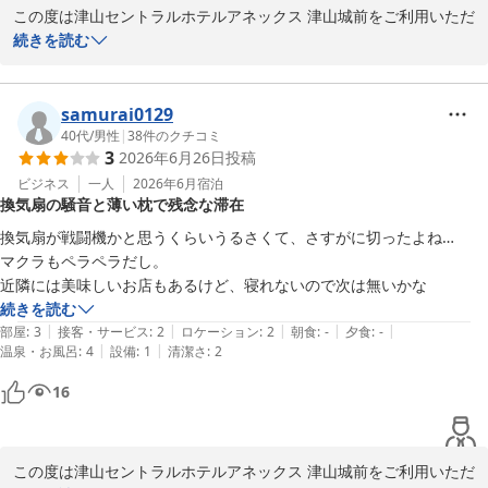
（※丼はお1人様1種類のみ）を

この度は津山セントラルホテルアネックス 津山城前をご利用いただ
【連泊限定】【駐車場無料】お得！客室清掃不要プラン★朝食無料
夜7時から9時までご提供しております。

き、誠にありがとうございます。

続きを読む
バイキング＆ハッピーアワー大好評
また、ドリンクサーバー（ソフトドリンクやアルコール割り対応）
夜の軽食サービスやドリンクサービス、朝食につきましてご満足い
津山セントラルホテル アネックス 津山城前（ＢＢＨホテルグル
は

ただけたとのお言葉を頂戴し、大変嬉しく存じます。

samurai0129
ープ）
16時から24時までご利用いただけます。

また、「コスパ最高」「リピ確」とのお言葉までいただき、スタッ
40代
/
男性
|
38
件のクチコミ
2026-06-11
3
2026年6月26日
投稿
フ一同大変励みになります。

ミニラーメン、スープ各種、紅茶、コーヒーなどもご用意しており
ビジネス
一人
2026年6月
宿泊
換気扇の騒音と薄い枕で残念な滞在
ます。

建物につきましては年数を感じる部分もございますが、その中でも
どうぞご滞在中にご利用くださいませ。

快適にお過ごしいただけるよう、サービス面や清掃面の向上に努め
換気扇が戦闘機かと思うくらいうるさくて、さすがに切ったよね…

てまいります。

マクラもペラペラだし。

さらに、客室にはスマートテレビを導入しており、

近隣には美味しいお店もあるけど、寝れないので次は無いかな
YouTubeなどのネット動画もお楽しみいただけます。

今後も「また泊まりたい」と思っていただけるホテルを目指してま
続きを読む
ぜひごゆっくりとお過ごしください。

いりますので、また津山へお越しの際はぜひご利用くださいませ。

|
|
|
|
|
部屋
:
3
接客・サービス
:
2
ロケーション
:
2
朝食
:
-
夕食
:
-
|
|
温泉・お風呂
:
4
設備
:
1
清潔さ
:
2
津山セントラルホテルアネックス津山城前

※当館では、無料の軽食サービスを開始しました。

16
フロント　平岡

カレー（※数量限定）、すき焼き丼・親子丼・牛丼・中華丼の4種
（※丼はお1人様1種類のみ）を

〜全国約160店舗展開中のBBHホテルグループ！〜

夜7時から9時までご提供しております。

この度は津山セントラルホテルアネックス 津山城前をご利用いただ