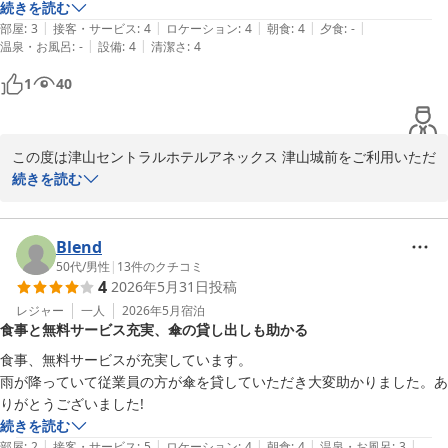
ミニラーメン、スープ各種、紅茶、コーヒーなどもご用意しており
続きを読む
ます。

また津山へお越しの際は、ぜひご利用くださいませ。

|
|
|
|
|
部屋
:
3
接客・サービス
:
4
ロケーション
:
4
朝食
:
4
夕食
:
-
どうぞご滞在中にご利用くださいませ。

|
|
温泉・お風呂
:
-
設備
:
4
清潔さ
:
4
※当館では、無料の軽食サービスを開始しました。

1
40
さらに、客室にはスマートテレビを導入しており、

カレー（※数量限定）、すき焼き丼・親子丼・牛丼・中華丼の4種
YouTubeなどのネット動画もお楽しみいただけます。

（※丼はお1人様1種類のみ）を

ぜひごゆっくりとお過ごしください。

夜7時から9時までご提供しております。

この度は津山セントラルホテルアネックス 津山城前をご利用いただ
津山セントラルホテルアネックス津山城前

また、ドリンクサーバー（ソフトドリンクやアルコール割り対応）
き、誠にありがとうございます。

続きを読む
フロント　平岡

は

16時から24時までご利用いただけます。

「コスパ重視で考えれば、津山ならココ一択」とのお言葉を頂戴
〜全国約160店舗展開中のBBHホテルグループ！〜

し、スタッフ一同大変嬉しく存じます。

Blend
ミニラーメン、スープ各種、紅茶、コーヒーなどもご用意しており
50代
/
男性
|
13
件のクチコミ
4
2026年5月31日
投稿
【駐車場無料】★高橋英樹＆真麻一押しプラン★朝食無料バイキン
ます。

今後も価格以上にご満足いただけるサービスと、快適にお過ごしい
グ＆ハッピーアワー大好評
どうぞご滞在中にご利用くださいませ。

ただける環境づくりに努めてまいります。

レジャー
一人
2026年5月
宿泊
食事と無料サービス充実、傘の貸し出しも助かる
津山セントラルホテル アネックス 津山城前（ＢＢＨホテルグル
さらに、客室にはスマートテレビを導入しており、

また津山へお越しの際は、ぜひご利用くださいませ。

食事、無料サービスが充実しています。

ープ）
YouTubeなどのネット動画もお楽しみいただけます。

雨が降っていて従業員の方が傘を貸していただき大変助かりました。あ
2026-06-19
ぜひごゆっくりとお過ごしください。

※当館では、無料の軽食サービスを開始しました。

りがとうございました!
カレー（※数量限定）、すき焼き丼・親子丼・牛丼・中華丼の4種
続きを読む
津山セントラルホテルアネックス津山城前

（※丼はお1人様1種類のみ）を

|
|
|
|
|
部屋
:
2
接客・サービス
:
5
ロケーション
:
4
朝食
:
4
温泉・お風呂
:
3