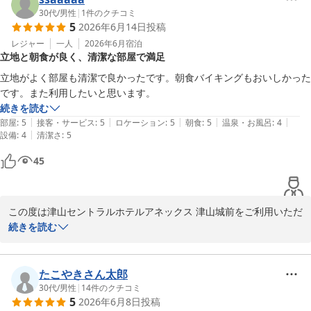
また、ドリンクサーバー（ソフトドリンクやアルコール割り対応）
30代
/
男性
|
1
件のクチコミ
津山セントラルホテル アネックス 津山城前（ＢＢＨホテルグル
5
2026年6月14日
投稿
は

また、「コスパ抜群」とのお言葉をいただき、スタッフ一同大変励
ープ）
16時から24時までご利用いただけます。

みになります。

レジャー
一人
2026年6月
宿泊
2026-07-27
立地と朝食が良く、清潔な部屋で満足
ミニラーメン、スープ各種、紅茶、コーヒーなどもご用意しており
今後も価格以上にご満足いただけるサービスと、快適にお過ごしい
立地がよく部屋も清潔で良かったです。朝食バイキングもおいしかった
ます。

ただける環境づくりに努めてまいります。

です。また利用したいと思います。
どうぞご滞在中にご利用くださいませ。

続きを読む
また津山へお越しの際は、ぜひご利用くださいませ。

|
|
|
|
|
部屋
:
5
接客・サービス
:
5
ロケーション
:
5
朝食
:
5
温泉・お風呂
:
4
さらに、客室にはスマートテレビを導入しており、

|
設備
:
4
清潔さ
:
5
YouTubeなどのネット動画もお楽しみいただけます。

※当館では、無料の軽食サービスを開始しました。

45
ぜひごゆっくりとお過ごしください。

カレー（※数量限定）、すき焼き丼・親子丼・牛丼・中華丼の4種
（※丼はお1人様1種類のみ）を

津山セントラルホテルアネックス津山城前

夜7時から9時までご提供しております。

フロント　平岡

この度は津山セントラルホテルアネックス 津山城前をご利用いただ
また、ドリンクサーバー（ソフトドリンクやアルコール割り対応）
き、誠にありがとうございます。

続きを読む
〜全国約160店舗展開中のBBHホテルグループ！〜

は

16時から24時までご利用いただけます。

立地や客室につきましてご満足いただけたとのお言葉を頂戴し、大
【駐車場無料】★高橋英樹＆真麻一押しプラン★朝食無料バイキン
変嬉しく存じます。

たこやきさん太郎
グ＆ハッピーアワー大好評
ミニラーメン、スープ各種、紅茶、コーヒーなどもご用意しており
また、お部屋の清潔さについてご評価いただき、清掃スタッフにと
30代
/
男性
|
14
件のクチコミ
5
2026年6月8日
投稿
ます。

っても大きな励みになります。

津山セントラルホテル アネックス 津山城前（ＢＢＨホテルグル