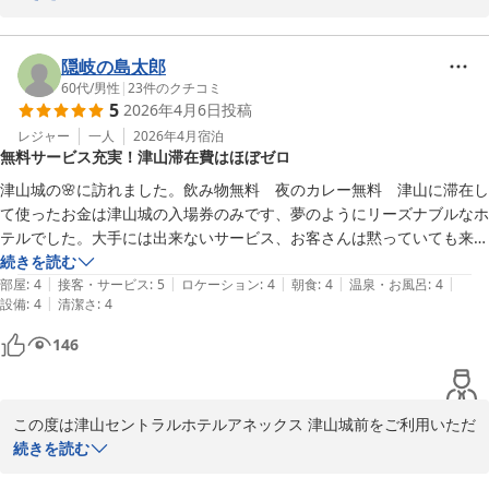
ープ）
カレー（※数量限定）、すき焼き丼・親子丼・牛丼・中華丼の4種
2026-05-23
久しぶりに当館をご利用いただき、また経営変更後初めてのご宿泊
（※丼はお1人様1種類のみ）を

とのこと、重ねて御礼申し上げます。

隠岐の島太郎
夜7時から9時までご提供しております。

60代
/
男性
|
23
件のクチコミ
5
2026年4月6日
投稿
夜の軽食サービスやドリンクサービス、セルフラーメンなど館内サ
また、ドリンクサーバー（ソフトドリンクやアルコール割り対応）
ービスにつきましてご満足いただけたとのお言葉を頂戴し、大変嬉
レジャー
一人
2026年4月
宿泊
は

無料サービス充実！津山滞在費はほぼゼロ
しく拝読いたしました。

16時から24時までご利用いただけます。

また、朝食につきましても美味しくお召し上がりいただけたようで
津山城の🌸に訪れました。飲み物無料　夜のカレー無料　津山に滞在し
何よりでございます。

て使ったお金は津山城の入場券のみです、夢のようにリーズナブルなホ
ミニラーメン、スープ各種、紅茶、コーヒーなどもご用意しており
テルでした。大手には出来ないサービス、お客さんは黙っていても来る
ます。

スタッフの接客につきましても温かいお言葉をいただき、スタッフ
と思いますがこのサービスが長く続きますよう従業員様一同頑張ってく
続きを読む
どうぞご滞在中にご利用くださいませ。

一同大変励みになります。

|
|
|
|
|
ださい。
部屋
:
4
接客・サービス
:
5
ロケーション
:
4
朝食
:
4
温泉・お風呂
:
4
|
設備
:
4
清潔さ
:
4
さらに、客室にはスマートテレビを導入しており、

今後も「また泊まりたい」と思っていただけるホテルを目指し、サ
YouTubeなどのネット動画もお楽しみいただけます。

146
ービス向上に努めてまいります。

ぜひごゆっくりとお過ごしください。

また津山へお越しの際は、ぜひご利用くださいませ。

津山セントラルホテルアネックス津山城前

※当館では、無料の軽食サービスを開始しました。

この度は津山セントラルホテルアネックス 津山城前をご利用いただ
フロント　平岡

カレー（※数量限定）、すき焼き丼・親子丼・牛丼・中華丼の4種
き、誠にありがとうございます。

続きを読む
（※丼はお1人様1種類のみ）を

〜全国約160店舗展開中のBBHホテルグループ！〜
