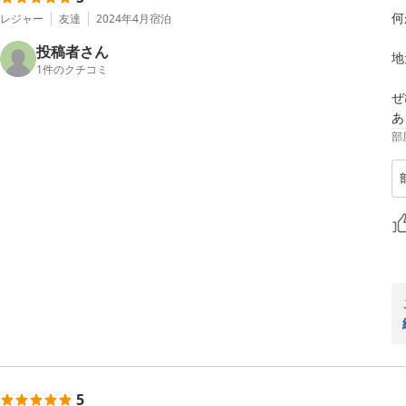
何
レジャー
友達
2024年4月
宿泊
投稿者さん
地
1
件のクチコミ
ぜ
あ
部
5