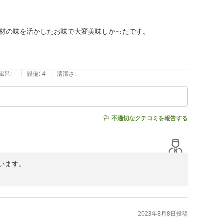
材の味を活かしたお味で大変美味しかったです。

|
|
風呂
:
-
設備
:
4
清潔さ
:
-
不適切なクチコミを報告する
ます。



2023年8月8日
投稿