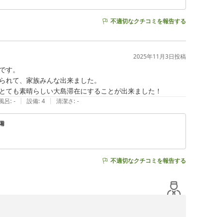
不適切なクチコミを報告する
2025年11月3日
投稿
す。

られて、家族みんな出来ました。

とても素晴らしい大島滞在にすることが出来ました！
|
|
風呂
:
-
設備
:
4
清潔さ
:
-
備
不適切なクチコミを報告する