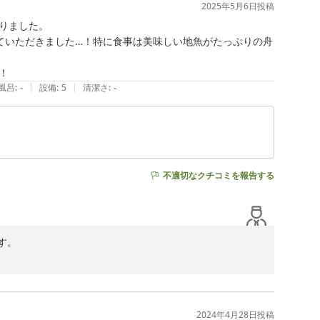
2025年5月6日
投稿
ました。

。

ていただきました…！特に食事は美味しい地魚がたっぷりの舟
しますのでお気軽にお声をかけて頂ければ幸いです。

！
|
|
風呂
:
-
設備
:
5
清潔さ
:
-
不適切なクチコミを報告する
。

女性1名様にはちょっと多すぎたかな？と思いましたが、、
2024年4月28日
投稿