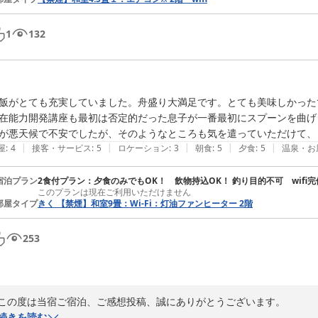
1
132
飯がとても充実していました。舟盛り大満足です。とても美味しかったで
在能力開発講座も最初は否定的だった息子が一番最初にスプーンを曲げ
が悪天候で不安でしたが、そのようなところも気を遣っていただけて、
|
|
|
|
|
屋
:
4
接客・サービス
:
5
ロケーション
:
3
朝食
:
5
夕食
:
5
温泉・お
宿泊プラン
2食付プラン：夕食のみでもOK！ 飲物持込OK！ 釣り目的不可 wifi完
このプランは現在ご利用いただけません
部屋タイプ
きく 【禁煙】和室9畳：Wi-Fi：灯油ファンヒーター 2階
253
この度は当宿ご宿泊、ご感想投稿、誠にありがとうございます。

続きを読む