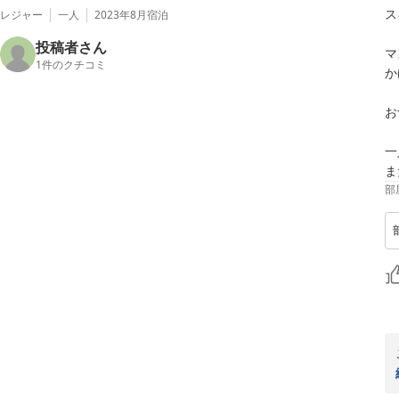
ス
レジャー
一人
2023年8月
宿泊
投稿者さん
マ
1
件のクチコミ
か
お
一
ま
部