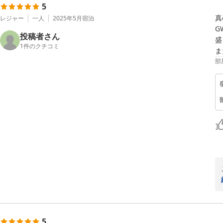
5
真
レジャー
一人
2025年5月
宿泊
G
投稿者さん
盛
1
件のクチコミ
ま
部
5