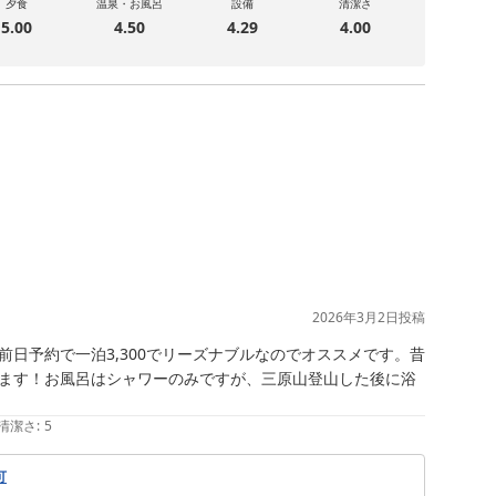
夕食
温泉・お風呂
設備
清潔さ
5.00
4.50
4.29
4.00
2026年3月2日
投稿
日予約で一泊3,300でリーズナブルなのでオススメです。昔
ます！お風呂はシャワーのみですが、三原山登山した後に浴
清潔さ
:
5
可