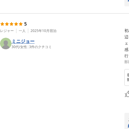
5
初
レジャー
一人
2025年10月
宿泊
辺
ミニジョー
ェ
30代
/
女性
|
3
件のクチコミ
感
部