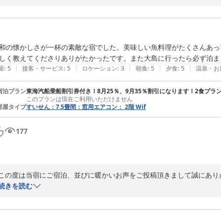
場所がわかりにくく申し訳ございませんでした。

(　楽天トラベル「写真・動画」に近辺図、道案内動画を掲載しておりま
幸いです。）

和の懐かしさが一杯の素敵な宿でした。美味しい魚料理がたくさんあっ
しく教えてくださりありがたかったです。また大島に行ったら必ず泊ま
レトロな外観！(笑)素敵な表現ありがとうございます。

|
|
|
|
|
屋
:
5
接客・サービス
:
5
ロケーション
:
3
朝食
:
5
夕食
:
5
温泉・お
造りが昭和ですので「おじいさん、おばあさんの家に来たみたい、田舎
宿泊プラン
東海汽船乗船割引券付き！8月25％、9月35％割引になります！2食プラ
このプランは現在ご利用いただけません
料金は老朽化と不便な立地の為お安くしています。

部屋タイプ
すいせん：7.5畳間：窓用エアコン： 2階 Wif
ゆっくりご宿泊できたとの事、安心いたしました。

177
四季折々、様々な顔を見せてくれる伊豆大島へ是非また遊びに来て下さい
明るく素敵なご宿泊者様でしたのでついついちょっとした大島の銘菓を差し
この度は当宿にご宿泊、並びに暖かいお声をご投稿頂きまして誠にありが
続きを読む
ありがとうございました。
先代が残した昭和の建物をそのまま引き継いでおりますが宿の老朽化、
2025-10-11
が、、、

素敵なお宿と、、ありがとうございます。
