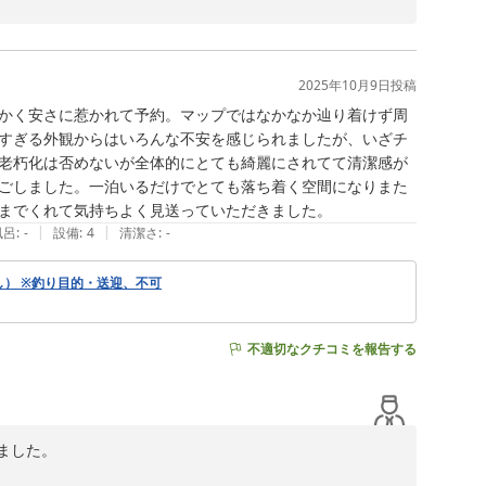
2025年10月9日
投稿
かく安さに惹かれて予約。マップではなかなか辿り着けず周
すぎる外観からはいろんな不安を感じられましたが、いざチ
老朽化は否めないが全体的にとても綺麗にされてて清潔感が
ごしました。一泊いるだけでとても落ち着く空間になりまた
|
|
風呂
:
-
設備
:
4
清潔さ
:
-
し） ※釣り目的・送迎、不可
不適切なクチコミを報告する
した。
