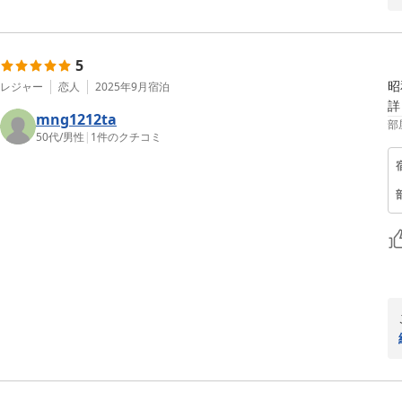
5
昭
レジャー
恋人
2025年9月
宿泊
詳
mng1212ta
部
50代
/
男性
|
1
件のクチコミ