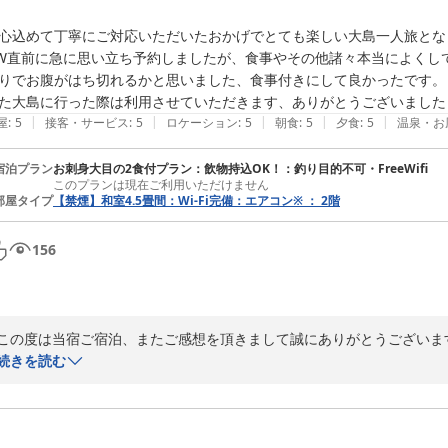
心込めて丁寧にご対応いただいたおかげでとても楽しい大島一人旅となり
夕食には出来るだけ地元のお魚のお刺身、を提供するようにしております
W直前に急に思い立ち予約しましたが、食事やその他諸々本当によくし
りでお腹がはち切れるかと思いました、食事付きにして良かったです。

観光も出来るだけ効率よく、ご希望のスポットがあればルート等ご案内
た大島に行った際は利用させていただきます、ありがとうございました
|
|
|
|
|
屋
:
5
接客・サービス
:
5
ロケーション
:
5
朝食
:
5
夕食
:
5
温泉・お
うれしいお声をご投稿頂きましてありがとうございました。

宿泊プラン
お刺身大目の2食付プラン：飲物持込OK！：釣り目的不可・FreeWifi
四季折々、違った顔を見せる伊豆大島にまた遊びに来て下さいませ。

このプランは現在ご利用いただけません
部屋タイプ
【禁煙】和室4.5畳間：Wi-Fi完備：エアコン※ ： 2階
ありがとうございました。
2025-09-23
156
この度は当宿ご宿泊、またご感想を頂きまして誠にありがとうございます
楽しい旅となったとの事、うれしいご感想です！

続きを読む
丁度、地魚が色々ありましたのでついついサービスしてしまいました、
（笑）
