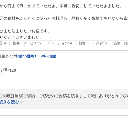
から何まで気にかけていただき、本当に親切にしていただきました。

2泊目は素泊まりありがとうございました。

元の食材をふんだんに使ったお料理も、品数が多く豪華でありながら素
1泊は食事付き、2泊目は素泊まりでもOKです。

皆様、アレンジしてご宿泊頂ければ幸いです。

ひまた泊まりたいお宿です。

りがとうございました。
また、スキンダイビングを楽しみに来て下さいね！

|
|
|
|
|
屋
:
4
接客・サービス
:
5
ロケーション
:
4
朝食
:
5
夕食
:
5
温泉・お
夏の海は最高ですよ！

部屋タイプ
和室7.5畳間１：Wi-Fi完備
ありがとうございました。
2025-06-04
120
この度は当宿ご宿泊、ご感想のご投稿を頂きまして誠にありがとうござい
続きを読む
急なご予約、短い滞在期間でしたが大島を楽しんで頂けたなら幸いです。
お料理のご感想、ありがとうございます。

素人料理ですがおほめ頂まして光栄です！（笑）
