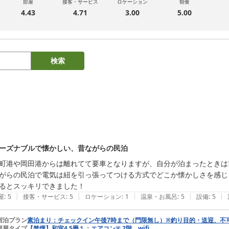
部屋
接客・サービス
ロケーション
朝食
4.43
4.71
3.00
5.00
検索
ーズナブルで懐かしい、昔ながらの民泊
町港や岡田港からは離れてて要車となりますが、自分が泊まったときは前
がらの民泊で電気は紐を引っ張ってつける方式でどこか懐かしさを感じ
るとスッキリできました！
|
|
|
|
|
屋
:
5
接客・サービス
:
5
ロケーション
:
1
温泉・お風呂
:
5
設備
:
5
宿泊プラン
素泊まり：チェックイン午後7時まで（門限無し）※釣り目的・送迎、不
部屋タイプ
【禁煙】和室4.5畳１：エアコン※ 2階 wifi