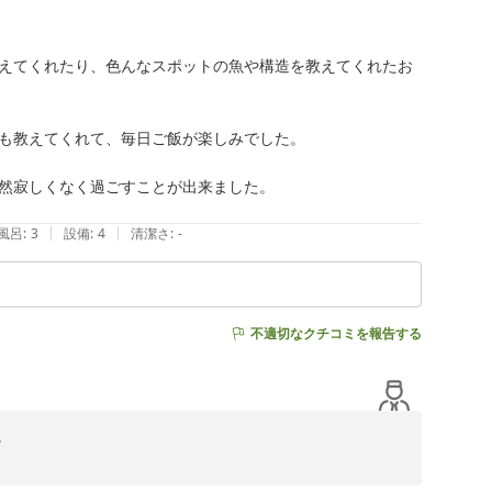
ばとおもてなししております。

えてくれたり、色んなスポットの魚や構造を教えてくれたお
も教えてくれて、毎日ご飯が楽しみでした。

然寂しくなく過ごすことが出来ました。

|
|
風呂
:
3
設備
:
4
清潔さ
:
-
不適切なクチコミを報告する

