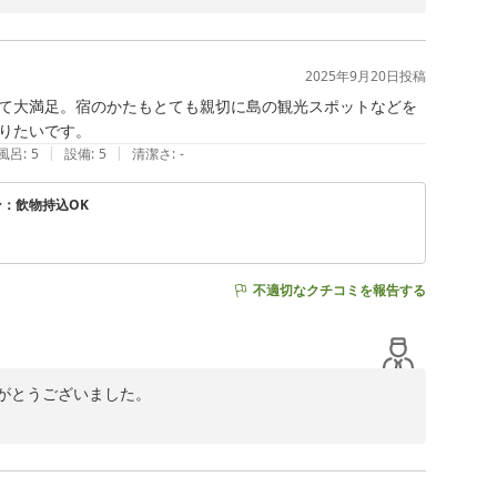
す。当宿HPにもマップ掲載してあります。ご参考頂ければ
2025年9月20日
投稿
て大満足。宿のかたもとても親切に島の観光スポットなどを
りたいです。
|
|
風呂
:
5
設備
:
5
清潔さ
:
-
の実家に来たみたいと言われる方もいらっしゃいますね。

ン：飲物持込OK
不適切なクチコミを報告する
ね！

上げたまでです！(笑)

とうございました。

修繕不足等、気になる箇所もいっぱいあったかと思います