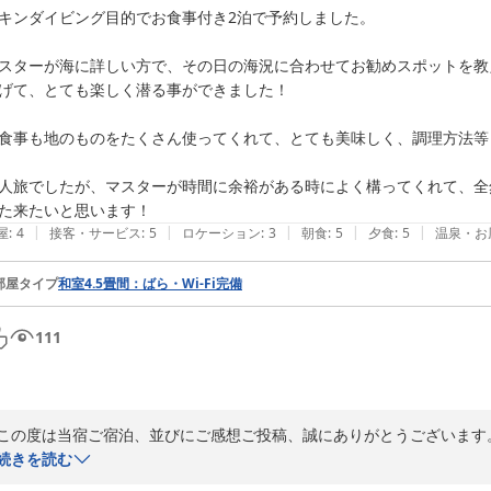
キンダイビング目的でお食事付き2泊で予約しました。

施設が老朽化で修繕もままならないのでお料理だけでも楽しんで頂けれ
スターが海に詳しい方で、その日の海況に合わせてお勧めスポットを教
四季折々、色々な花、楽しみがある大島です。

げて、とても楽しく潜る事ができました！

どうぞ、また伊豆大島にz曾比に来て下さいませ！

食事も地のものをたくさん使ってくれて、とても美味しく、調理方法等
当宿で宜しければいつでも歓迎いたします！

人旅でしたが、マスターが時間に余裕がある時によく構ってくれて、全
ありがとうございました。
た来たいと思います！
2024-04-28
|
|
|
|
|
屋
:
4
接客・サービス
:
5
ロケーション
:
3
朝食
:
5
夕食
:
5
温泉・お
部屋タイプ
和室4.5畳間：ばら・Wi-Fi完備
111
この度は当宿ご宿泊、並びにご感想ご投稿、誠にありがとうございます。
続きを読む
大島を楽しんで頂けて良かったです！
