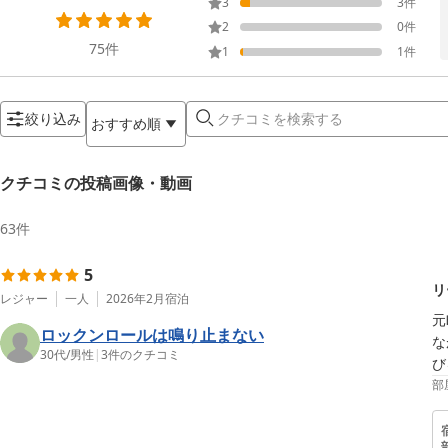
3
3
件
2
0
件
75
件
1
1
件
絞り込み
おすすめ順
クチコミの投稿画像・動画
63
件
5
リ
レジャー
一人
2026年2月
宿泊
元
ロックンロールは鳴り止まない
な
30代
/
男性
|
3
件のクチコミ
び
部