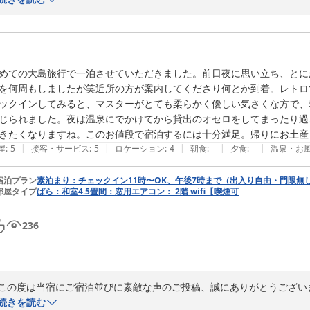
船盛は御予約の時点で色々ご迷惑をおかけしたにも関わらず

3名様で2泊もして頂たお詫びとお礼です。

講座のご受講もありがとうございました。

めての大島旅行で一泊させていただきました。前日夜に思い立ち、とに
今後の生活、飛躍、夢実現にお役に立てば幸いです。

を何周もしましたが笑近所の方が案内してくださり何とか到着。レトロ
息子さんが一番最初だったのですね！

ックインしてみると、マスターがとても柔らかく優しい気さくな方で、
子供は素直ですから！（笑）

じられました。夜は温泉にでかけてから貸出のオセロをしてまったり過
ご家族皆様が体験でき、こちらもうれしかったです！

|
|
|
|
|
屋
:
5
接客・サービス
:
5
ロケーション
:
4
朝食
:
-
夕食
:
-
温泉・お
また機会がありましたら伊豆大島に遊びに来て下さいませ！

宿泊プラン
素泊まり：チェックイン11時〜OK、午後7時まで（出入り自由・門限無
ありがとうございました。
部屋タイプ
ばら：和室4.5畳間：窓用エアコン： 2階 wifi【喫煙可
2025-11-03
236
この度は当宿にご宿泊並びに素敵な声のご投稿、誠にありがとうございま
続きを読む