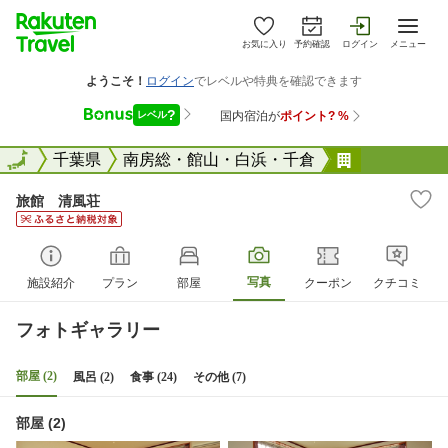
お気に入り
予約確認
ログイン
メニュー
全国
全国
千葉県
南房総・館山・白浜・千倉
旅館 清風
旅館 清風荘
写真
施設紹介
プラン
部屋
クーポン
クチコミ
フォトギャラリー
部屋 (2)
風呂 (2)
食事 (24)
その他 (7)
部屋 (2)