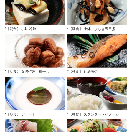
*【朝食】 小鉢 冷奴
*【朝食】 小鉢 ひじき五目煮
*【朝食】 女将特製 梅干し
*【朝食】 紅鮭塩焼
*【朝食】 デザート
*【朝食】 スタンダードイメージ