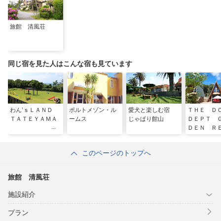
旅館 清風荘
同じ宿を見た人はこんな宿も見ています
わん’ｓＬＡＮＤ
ポルトメゾン・ル
愛犬と楽しむ宿
ＴＨＥ 
ＴＡＴＥＹＡＭＡ
ームス
じゃぱり館山
ＤＥＰＴ 
ＤＥＮ Ｒ
ＲＴ 館山
このページのトップへ
旅館 清風荘
施設紹介
プラン