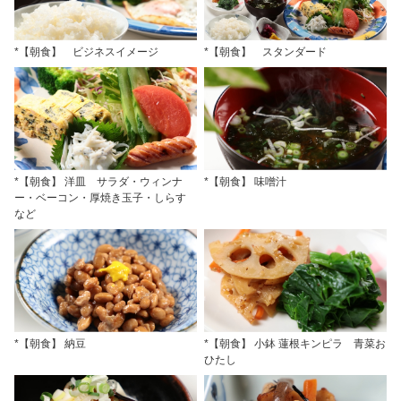
*【朝食】 ビジネスイメージ
*【朝食】 スタンダード
*【朝食】 洋皿 サラダ・ウィンナ
*【朝食】 味噌汁
ー・ベーコン・厚焼き玉子・しらす
など
*【朝食】 納豆
*【朝食】 小鉢 蓮根キンピラ 青菜お
ひたし