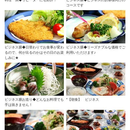
コースです
ビジネス膳◆日替わりでお食事が変わ
ビジネス膳◆リーズナブルな価格でご
るので、何が出るのかはその日のお楽
利用いただけます♪
しみに★
ビジネス膳お造り◆どんなお料理でも
*【朝食】 ビジネス
手は抜きません！