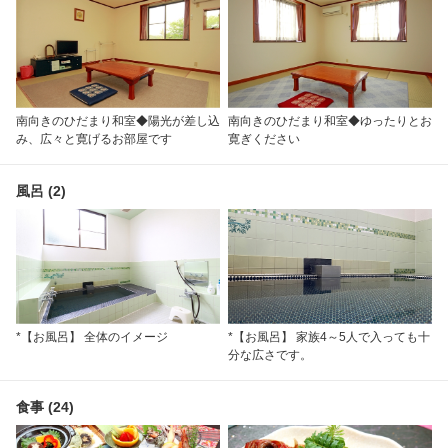
南向きのひだまり和室◆陽光が差し込
南向きのひだまり和室◆ゆったりとお
み、広々と寛げるお部屋です
寛ぎください
風呂 (2)
*【お風呂】 全体のイメージ
*【お風呂】 家族4～5人で入っても十
分な広さです。
食事 (24)