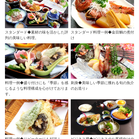
スタンダード◆素材の味を活かした評
スタンダード料理一例◆金目鯛の煮付
判の美味しい料理。
け
料理一例◆盛り付けにも『季節』を感
刺身◆美味しい季節に獲れる旬の魚介
じるような料理構成を心がけておりま
のお造り♪
す。
料理一例◆リピーターにも好評！
ビジネス膳◆ビジネスのお客様向けの