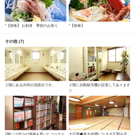
*【朝食】 お刺身 季節のお造り
*【朝食】
その他 (7)
２階にある共同の洗面台です。
２階に自動販売機が設置してあります
☆
2階には沢山の漫画を置いたコーナー
大広間◆最大48畳になる大広間を完