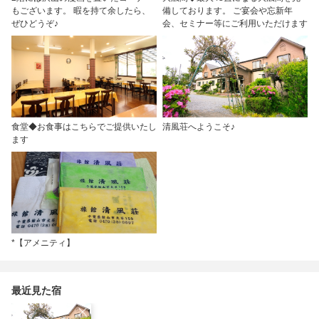
もございます。 暇を持て余したら、
備しております。 ご宴会や忘新年
ぜひどうぞ♪
会、セミナー等にご利用いただけます
食堂◆お食事はこちらでご提供いたし
清風荘へようこそ♪
ます
*【アメニティ】
最近見た宿