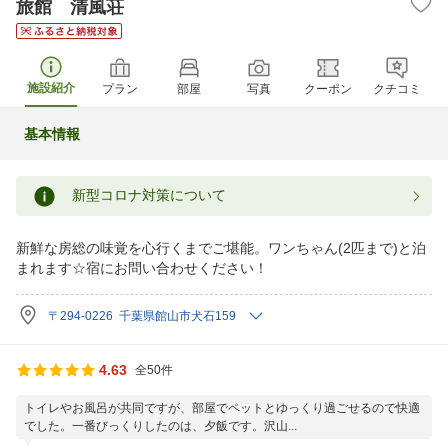
旅館 清風荘
施設紹介
プラン
部屋
写真
クーポン
クチコミ
基本情報
新型コロナ対策について
新鮮な房総の味覚を心行くまでご堪能。ワンちゃん(2匹まで)と泊
まれます☆宿にお問い合わせください！
〒294-0226 千葉県館山市犬石159
4.63
全50件
トイレやお風呂が共同ですが、部屋でペットとゆっくり過ごせるので快適
でした。一番びっくりしたのは、夕飯です。沢山...