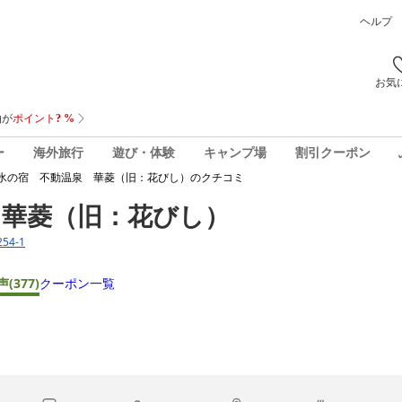
ヘルプ
お気
ー
海外旅行
遊び・体験
キャンプ場
割引クーポン
氷の宿 不動温泉 華菱（旧：花びし）
のクチコミ
 華菱（旧：花びし）
54-1
声
(377)
クーポン一覧