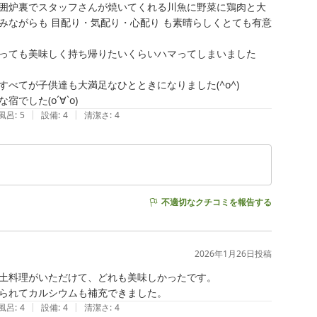
囲炉裏でスタッフさんが焼いてくれる川魚に野菜に鶏肉と大
みながらも 目配り・気配り・心配り も素晴らしくとても有意
っても美味しく持ち帰りたいくらいハマってしまいました
てが子供達も大満足なひとときになりました(^o^)

した(о´∀`о)
|
|
風呂
:
5
設備
:
4
清潔さ
:
4
不適切なクチコミを報告する
2026年1月26日
投稿
土料理がいただけて、どれも美味しかったです。

られてカルシウムも補充できました。
|
|
風呂
:
4
設備
:
4
清潔さ
:
4