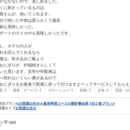
かなかないので、楽しめました。

くに刺さっているものは

居さんが、焼いてくれます。

分で焼いた牛肉は柔らかくて最高

鍋も美味しかった。

ザートのスイカ🍉も美味しかったです。

し、ホテルの人が

れを読んでくれるなら

後は、炊き込みご飯より

おにぎりが　炉端焼きらしくて

いと思います。女性や年配者は

べ切れないくらい量があるので

おにぎりをお夜食で部屋に持って行けますよーってサービスしてもらえ
|
|
|
|
|
屋
:
3
接客・サービス
:
3
ロケーション
:
3
朝食
:
3
夕食
:
4
温泉・お
宿泊プラン
≪お部屋お任せ≫基本料理コースの囲炉裏会席 1泊２食プラン♪
部屋タイプ
お部屋お任せ
365