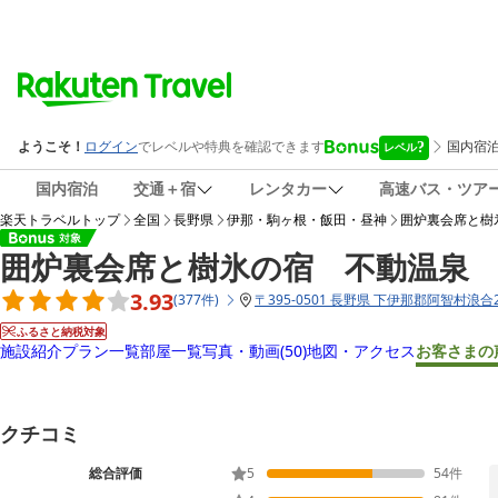
国内宿泊
交通＋宿
レンタカー
高速バス・ツア
楽天トラベルトップ
全国
長野県
伊那・駒ヶ根・飯田・昼神
囲炉裏会席と樹
囲炉裏会席と樹氷の宿 不動温泉
3.93
(
377
件
)
〒
395-0501 長野県 下伊那郡阿智村浪合2
ふるさと納税対象
施設紹介
プラン一覧
部屋一覧
写真・動画
(50)
地図・アクセス
お客さまの
クチコミ
総合評価
5
54
件