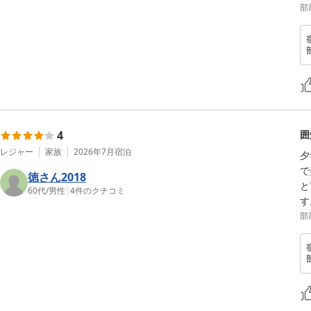
部
4
囲
レジャー
家族
2026年7月
宿泊
夕
で
徳さん2018
と
60代
/
男性
|
4
件のクチコミ
す
部