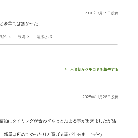
2026年7月15日
投稿
ど豪華では無かった。

|
|
風呂
:
4
設備
:
3
清潔さ
:
3
不適切なクチコミを報告する
2025年11月28日
投稿
宿泊はタイミングが合わずやっと泊まる事が出来ましたが結
屋は広めでゆったりと寛げる事が出来ました(^^)
