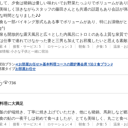
して、夕食は猪鍋は優しい味わいでお野菜たっぷりでボリュームがあり
美味しく頂きながらスタッフの藤田さんとも共通の話題もあり会話が弾
な時間となりました♪♪

食も一部バイキング形式もある事でボリュームがあり、特にお漬物がと
q^)

泉も開放的な露天風呂と広々とした内風呂にトロミのある上質な泉質ですべ
は仕事で連れてけなかった妻と三男も加えてお邪魔したいと思える素敵な宿で
|
|
|
|
|
屋
:
4
接客・サービス
:
5
ロケーション
:
3
朝食
:
5
夕食
:
5
温泉・お
加情報
:
小さな子供と一緒に宿泊
宿泊プラン
≪お部屋お任せ≫基本料理コースの囲炉裏会席 1泊２食プラン♪
部屋タイプ
お部屋お任せ
736
料理に大満足
飯の炉端焼き、丁寧に焼き上げていただき、他にも猪鍋、馬刺しなど郷
食の鮎の一夜干しは初めて食べましたが、とても美味しく、丸ごと食べ
|
|
|
|
|
屋
:
4
接客・サービス
:
4
ロケーション
:
4
朝食
:
5
夕食
:
5
温泉・お