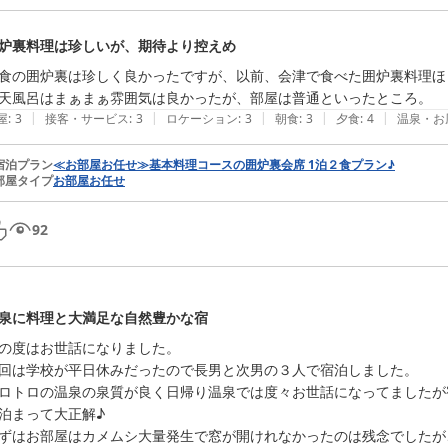
炉裏料理は珍しいが、期待より控えめ
食の囲炉裏は珍しく良かったですが、以前、会津で食べた囲炉裏料理ほ
天風呂はまぁまぁ雰囲気は良かったが、部屋は普通といったところ。
|
|
|
|
|
屋
:
3
接客・サービス
:
3
ロケーション
:
3
朝食
:
3
夕食
:
4
温泉・お
宿泊プラン
≪お部屋お任せ≫基本料理コースの囲炉裏会席 1泊２食プラン♪
部屋タイプ
お部屋お任せ
92
泉に料理と大満足な自然豊かな宿
の度はお世話になりました。

回は学校が平日休みだったので長男と次男の３人で宿泊しました。

ロトロの温泉の泉質が良く日帰り温泉では度々お世話になってましたが
泊まって大正解♪

ずはお部屋はカメムシ大量発生で窓が開けれなかったのは残念でしたが、部