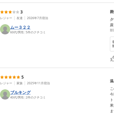
3
囲
レジャー
友達
2026年7月
宿泊
夕
露
ムー３２２
部
60代
/
男性
|
5
件のクチコミ
5
温
レジャー
家族
2025年11月
宿泊
こ
ブルキング
今
40代
/
男性
|
2
件のクチコミ
ト
果
ま