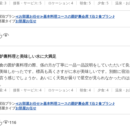
|
|
|
|
|
屋
:
3
接客・サービス
:
5
ロケーション
:
4
朝食
:
5
夕食
:
5
温泉・お
宿泊プラン
≪お部屋お任せ≫基本料理コースの囲炉裏会席 1泊２食プラン♪
部屋タイプ
お部屋お任せ
炉裏料理と美味しい水に大満足
食の囲炉裏料理の際、係の方が丁寧に一品一品説明をしていただいて良
美味しかったです。標高も高くさすがに水が美味しいです。別館に宿泊
言う感じでしょうか。あいにく天気が曇りで星空が見られなかったのは
。
|
|
|
|
|
屋
:
4
接客・サービス
:
4
ロケーション
:
4
朝食
:
4
夕食
:
4
温泉・お
宿泊プラン
≪お部屋お任せ≫基本料理コースの囲炉裏会席 1泊２食プラン♪
部屋タイプ
お部屋お任せ
116