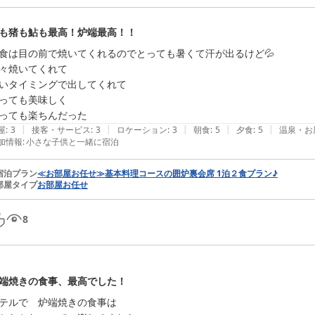
も猪も鮎も最高！炉端最高！！
食は目の前で焼いてくれるのでとっても暑くて汗が出るけど💦

々焼いてくれて

いタイミングで出してくれて

っても美味しく

っても楽ちんだった
|
|
|
|
|
屋
:
3
接客・サービス
:
3
ロケーション
:
3
朝食
:
5
夕食
:
5
温泉・お
加情報
:
小さな子供と一緒に宿泊
宿泊プラン
≪お部屋お任せ≫基本料理コースの囲炉裏会席 1泊２食プラン♪
部屋タイプ
お部屋お任せ
8
端焼きの食事、最高でした！
テルで　炉端焼きの食事は
