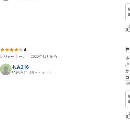
4
静
レジャー
一人
2025年12月
宿泊
本
理
もみ316
か
50代
/
女性
|
4
件のクチコミ
コ
部