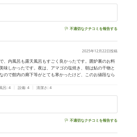
不適切なクチコミを報告する
2025年12月22日
投稿
で、内風呂も露天風呂もすごく良かったです。囲炉裏のお料
美味しかったです。夜は、アマゴの塩焼き、朝は鮎の干物と
なので館内の廊下等がとても寒かったけど、このお値段なら
|
|
風呂
:
4
設備
:
4
清潔さ
:
4
不適切なクチコミを報告する