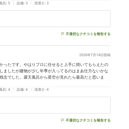
|
|
風呂
:
5
設備
:
3
清潔さ
:
3
不適切なクチコミを報告する
2026年7月14日
投稿
かったです。やはりプロに任せると上手に焼いてもらえたの
しましたが建物が少し年季が入ってるのはまあ仕方ないかな
残念でした。露天風呂から星空が見れたら最高だと思いま
|
|
風呂
:
4
設備
:
4
清潔さ
:
4
不適切なクチコミを報告する