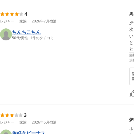
4
馬
レジャー
家族
2026年7月
宿泊
夕
次
ちんちこちん
い
50代
/
男性
|
1
件のクチコミ
と
と
部
追
3
炉
レジャー
家族
2026年5月
宿泊
ホ
旅好きビーナス