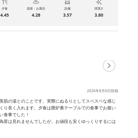
夕食
温泉・お風呂
設備
清潔さ
4.45
4.28
3.57
3.80
2026年8月6日
投稿
美肌の湯とのことです。実際にぬるりとしてスベスベな感じ
くり長く入れます。夕食は囲炉裏テーブルでの食事でお腹い
い食事でした！

為星は見れませんでしたが、お値段も安くゆっくりするには