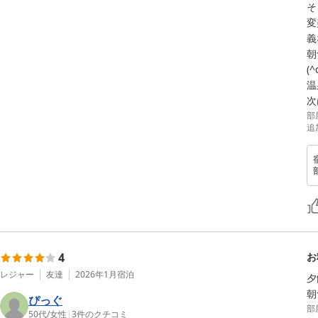
そ
変
義
朝
(^
温
次
部
追
4
お
レジャー
友達
2026年1月
宿泊
夕
朝
ぴっぐ
部
50代
/
女性
|
3
件のクチコミ