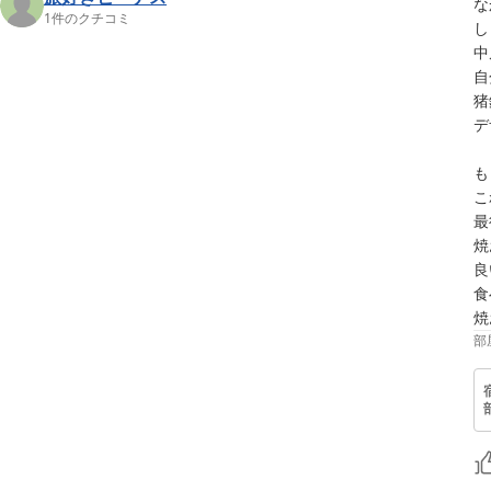
な
1
件のクチコミ
し
中
自
猪
デ
も
こ
最
焼
良
食
焼
部