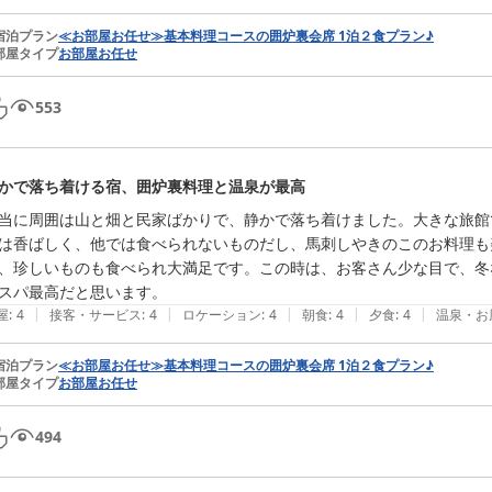
宿泊プラン
≪お部屋お任せ≫基本料理コースの囲炉裏会席 1泊２食プラン♪
部屋タイプ
お部屋お任せ
553
かで落ち着ける宿、囲炉裏料理と温泉が最高
当に周囲は山と畑と民家ばかりで、静かで落ち着けました。大きな旅館
は香ばしく、他では食べられないものだし、馬刺しやきのこのお料理も
、珍しいものも食べられ大満足です。この時は、お客さん少な目で、冬
スパ最高だと思います。
|
|
|
|
|
屋
:
4
接客・サービス
:
4
ロケーション
:
4
朝食
:
4
夕食
:
4
温泉・お
宿泊プラン
≪お部屋お任せ≫基本料理コースの囲炉裏会席 1泊２食プラン♪
部屋タイプ
お部屋お任せ
494