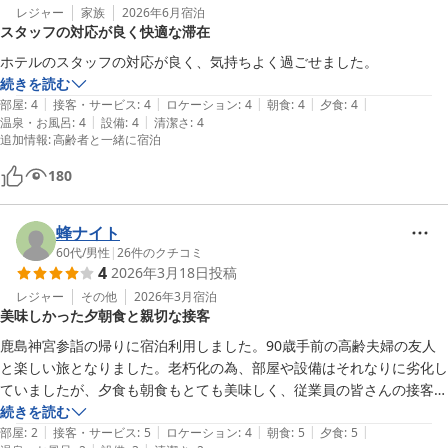
レジャー
家族
2026年6月
宿泊
スタッフの対応が良く快適な滞在
ホテルのスタッフの対応が良く、気持ちよく過ごせました。
続きを読む
|
|
|
|
|
部屋
:
4
接客・サービス
:
4
ロケーション
:
4
朝食
:
4
夕食
:
4
|
|
温泉・お風呂
:
4
設備
:
4
清潔さ
:
4
追加情報
:
高齢者と一緒に宿泊
180
蜂ナイト
60代
/
男性
|
26
件のクチコミ
4
2026年3月18日
投稿
レジャー
その他
2026年3月
宿泊
美味しかった夕朝食と親切な接客
鹿島神宮参詣の帰りに宿泊利用しました。90歳手前の高齢夫婦の友人
と楽しい旅となりました。老朽化の為、部屋や設備はそれなりに劣化し
ていましたが、夕食も朝食もとても美味しく、従業員の皆さんの接客態
度もとてもよくて、みんなが大変喜んで気持ちの良い宿泊となりまし
続きを読む
|
|
|
|
|
た。

部屋
:
2
接客・サービス
:
5
ロケーション
:
4
朝食
:
5
夕食
:
5