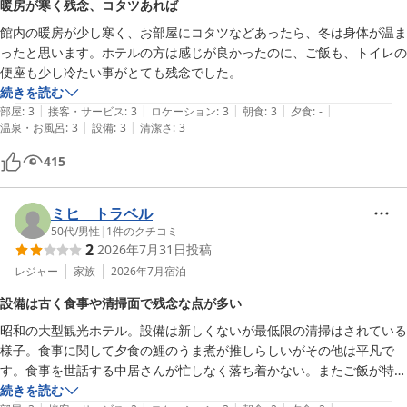
暖房が寒く残念、コタツあれば
館内の暖房が少し寒く、お部屋にコタツなどあったら、冬は身体が温ま
ったと思います。ホテルの方は感じが良かったのに、ご飯も、トイレの
便座も少し冷たい事がとても残念でした。
続きを読む
|
|
|
|
|
部屋
:
3
接客・サービス
:
3
ロケーション
:
3
朝食
:
3
夕食
:
-
|
|
温泉・お風呂
:
3
設備
:
3
清潔さ
:
3
415
ミヒ トラベル
50代
/
男性
|
1
件のクチコミ
2
2026年7月31日
投稿
レジャー
家族
2026年7月
宿泊
設備は古く食事や清掃面で残念な点が多い
昭和の大型観光ホテル。設備は新しくないが最低限の清掃はされている
様子。食事に関して夕食の鯉のうま煮が推しらしいがその他は平凡で
す。食事を世話する中居さんが忙しなく落ち着かない。またご飯が特に
美味しくない。大浴場は温泉ではなく、露天風呂もない。清掃の手がま
続きを読む