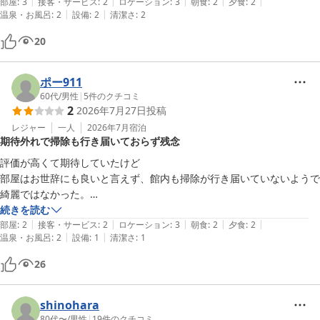
|
|
|
|
|
わらないのか、窓ガラスには多数の汚れや虫がついていてせっかくの眺
部屋
:
3
接客・サービス
:
2
ロケーション
:
3
朝食
:
2
夕食
:
2
|
|
温泉・お風呂
:
2
設備
:
2
清潔さ
:
2
望も半減。合宿客が多く、重なると落ち着きません。
20
ポー911
60代
/
男性
|
5
件のクチコミ
2
2026年7月27日
投稿
レジャー
一人
2026年7月
宿泊
期待外れで掃除も行き届いておらず残念
評価が高くて期待していたけど

部屋はお世辞にも良いと言えず、館内も掃除が行き届いていないようで
綺麗ではなかった。

食事も期待を大きく裏切られ至極残念。

続きを読む
|
|
|
|
|
評価が当てにならないというのを思い知らされた。
部屋
:
2
接客・サービス
:
2
ロケーション
:
3
朝食
:
2
夕食
:
2
|
|
温泉・お風呂
:
2
設備
:
1
清潔さ
:
1
26
shinohara
80代〜
/
男性
|
19
件のクチコミ