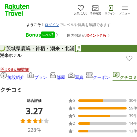
お気に入り
予約確認
ログイン
メニュー
茨城県
鹿嶋・神栖・潮来・北浦
潮来ホテル
ふるさと納税対象
施設紹介
プラン
部屋
写真
クーポン
クチコミ
クチコミ
総合評価
5
30
件
3.27
4
59
件
3
39
件
2
14
件
228
件
1
12
件