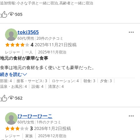
追加情報
:
小さな子供と一緒に宿泊
高齢者と一緒に宿泊
505
toki3565
60代
/
男性
|
20
件のクチコミ
4
2025年11月21日
投稿
レジャー
一人
2025年11月
宿泊
地元の食材が豪華な食事
食事は地元の食材を多く使いとても豪華だった。
続きを読む
|
|
|
|
|
部屋
:
4
接客・サービス
:
3
ロケーション
:
4
朝食
:
3
夕食
:
3
|
|
温泉・お風呂
:
4
設備
:
4
清潔さ
:
4
562
ひーひーひーこ
60代
/
女性
|
1
件のクチコミ
3
2026年1月2日
投稿
レジャー
家族
2025年12月
宿泊