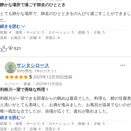
静かな場所で過ごす師走のひととき
とても静かな場所で、師走のひとときをのんびり過ごすことができまし
た。
続きを読む
|
|
|
|
|
部屋
:
4
接客・サービス
:
5
ロケーション
:
5
朝食
:
5
夕食
:
5
|
|
温泉・お風呂
:
4
設備
:
4
清潔さ
:
4
521
サンタシロース
50代
/
男性
|
1
件のクチコミ
5
2025年12月30日
投稿
レジャー
家族
2025年12月
宿泊
利根川一望で美味な料理！
利根川が一望できる部屋からの眺めは最高でした。料理も、鯉の甘露煮
と洗いがとても美味しく、お酒が進みました。お風呂が温泉でないのが
唯一残念な点でしたが、浴場が広くて、疲れが取れました。
続きを読む
|
|
|
|
|
部屋
:
5
接客・サービス
:
4
ロケーション
:
5
朝食
:
4
夕食
:
5
|
|
温泉・お風呂
:
3
設備
:
4
清潔さ
:
4