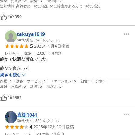
|
|
温泉・お風呂
:
2
設備
:
3
清潔さ
:
2
ホテルで一番お若いという女性従業員の方の笑顔、食堂でとても親しく
追加情報
:
高齢者と一緒に宿泊
体に障害がある方と一緒に宿泊
笑顔で接客いただいた従業員の方、特に印象に残りました。ありがとう
ございました。
359
takuya1919
60代
/
男性
|
24
件のクチコミ
5
2026年1月4日
投稿
レジャー
家族
2026年1月
宿泊
静かで快適な滞在でした
静かで良かった
続きを読む
|
|
|
|
|
部屋
:
5
接客・サービス
:
5
ロケーション
:
5
朝食
:
-
夕食
:
-
|
|
温泉・お風呂
:
5
設備
:
5
清潔さ
:
5
562
直樹1041
60代
/
男性
|
88
件のクチコミ
4
2025年12月30日
投稿
レジャー
一人
2025年12月
宿泊