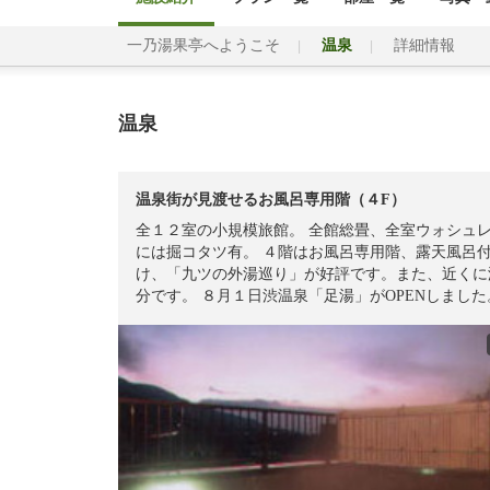
一乃湯果亭へようこそ
温泉
詳細情報
温泉
温泉街が見渡せるお風呂専用階（４F）
全１２室の小規模旅館。 全館総畳、全室ウォシュレ
には掘コタツ有。 ４階はお風呂専用階、露天風呂
け、「九ツの外湯巡り」が好評です。また、近くに
分です。 ８月１日渋温泉「足湯」がOPENしました