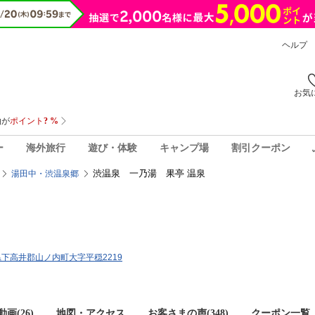
ヘルプ
お気
ー
海外旅行
遊び・体験
キャンプ場
割引クーポン
渋温泉 一乃湯 果亭 温泉
湯田中・渋温泉郷
野県下高井郡山ノ内町大字平穏2219
画(26)
地図・アクセス
お客さまの声(
348
)
クーポン一覧