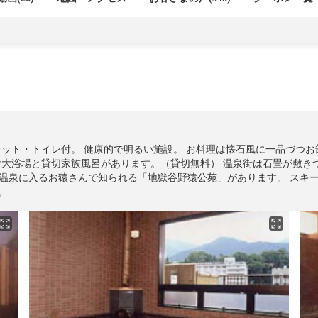
ット・トイレ付。 健康的で明るい施設。 お料理は懐石風に一品づつお
付大浴場と貸切家族風呂があります。（貸切無料） 温泉街は石畳が敷き
温泉に入るお猿さんで知られる「地獄谷野猿公苑」があります。 スキ
。