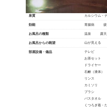
泉質
カルシウム・
効能
胃腸病
疲
お風呂の種類
温泉
露天
山が見える
お風呂からの眺望
テレビ
部屋設備・備品
お茶セット
ドライヤー
石鹸（液体）
リンス
カミソリ
ブラシ
バスタオル
くつろぎ着・