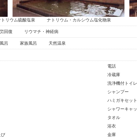
ナトリウム硫酸塩泉
ナトリウム・カルシウム塩化物泉
労回復
リウマチ・神経病
風呂
家族風呂
天然温泉
電話
冷蔵庫
洗浄機付トイ
シャンプー
ハミガキセッ
シャワーキャ
タオル
浴衣
たび
金庫