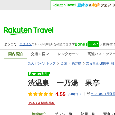
国内宿泊
交通＋宿
レンタカー
高速バス・ツア
楽天トラベルトップ
全国
長野県
志賀高原･湯田中･渋
渋温泉 一乃湯 果亭
4.55
(
348
件)
〒3810401長
施設紹介
プラン一覧
部屋一覧
写真・動