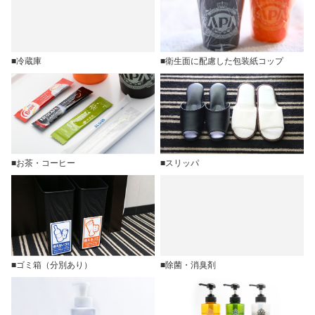
■冷蔵庫
■衛生面に配慮した包装紙コップ
■お茶・コーヒー
■スリッパ
■ゴミ箱（分別あり）
■除菌・消臭剤