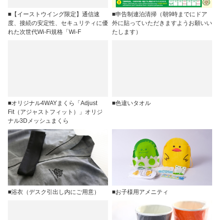
■【イーストウイング限定】通信速
■申告制連泊清掃（朝9時までにドア
度、接続の安定性、セキュリティに優
外に貼っていただきますようお願いい
れた次世代Wi-Fi規格「Wi-F
たします）
■オリジナル4WAYまくら「Adjust
■色違いタオル
Fit（アジャストフィット）」オリジ
ナル3Dメッシュまくら
■浴衣（デスク引出し内にご用意）
■お子様用アメニティ