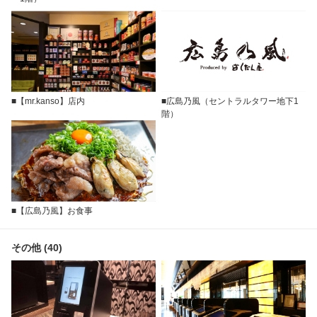
■【mr.kanso】店内
■広島乃風（セントラルタワー地下1
階）
■【広島乃風】お食事
その他 (40)