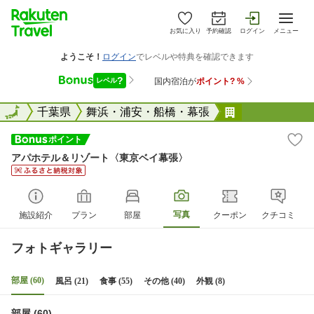
お気に入り
予約確認
ログイン
メニュー
全国
全国
千葉県
舞浜・浦安・船橋・幕張
アパホテル＆
アパホテル＆リゾート〈東京ベイ幕張〉
写真
施設紹介
プラン
部屋
クーポン
クチコミ
フォトギャラリー
部屋 (60)
風呂 (21)
食事 (55)
その他 (40)
外観 (8)
部屋 (60)