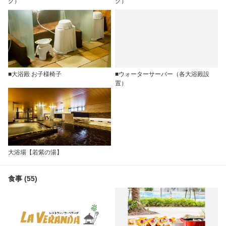
グ）
グ）
■大浴殿 お子様椅子
■ウォーターサーバー（各大浴殿設
置）
大浴場【若紫の湯】
食事 (55)