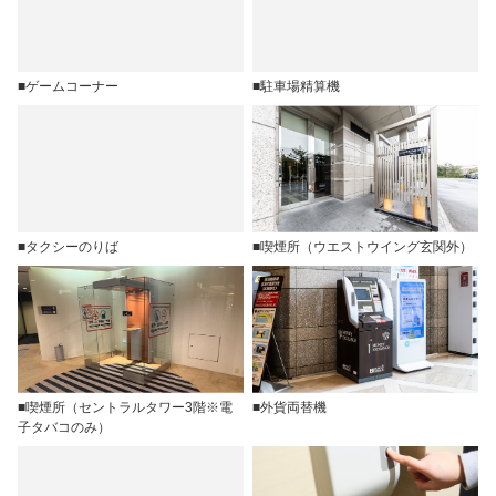
■ゲームコーナー
■駐車場精算機
■タクシーのりば
■喫煙所（ウエストウイング玄関外）
■喫煙所（セントラルタワー3階※電
■外貨両替機
子タバコのみ）