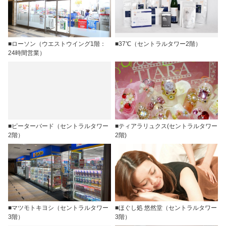
■ローソン（ウエストウイング1階：
■37℃（セントラルタワー2階）
24時間営業）
■ピーターバード（セントラルタワー
■ティアラリュクス(セントラルタワー
2階）
2階)
■マツモトキヨシ（セントラルタワー
■ほぐし処 悠然堂（セントラルタワー
3階）
3階）