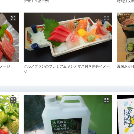
夕食１１品一例
特別注文
メージ
グルメプランのプレミアムヤシオマス付き刺身イメー
温泉おか
ジ