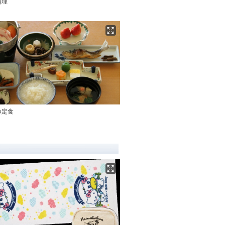
料理
ゆ定食