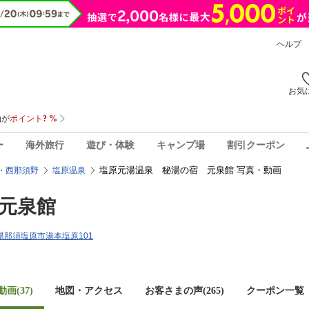
ヘルプ
お気
ー
海外旅行
遊び・体験
キャンプ場
割引クーポン
塩原元湯温泉 秘湯の宿 元泉館 写真・動画
・西那須野
塩原温泉
元泉館
栃木県那須塩原市湯本塩原101
画(37)
地図・アクセス
お客さまの声(
265
)
クーポン一覧