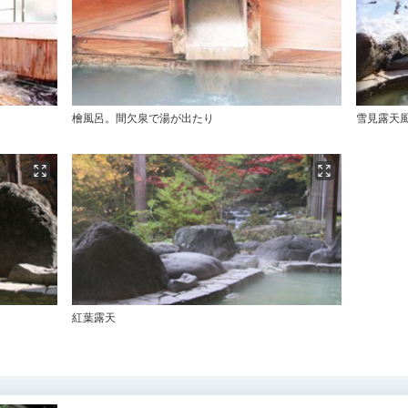
檜風呂。間欠泉で湯が出たり
雪見露天
紅葉露天