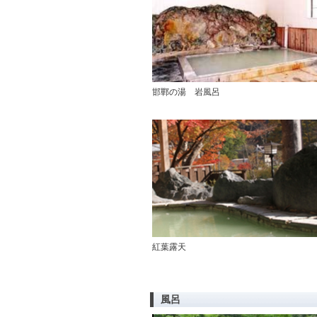
邯鄲の湯 岩風呂
紅葉露天
風呂