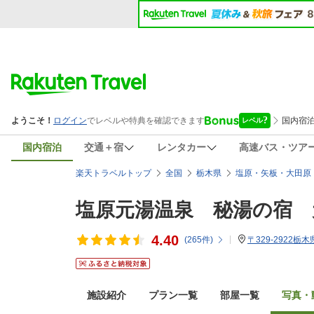
国内宿泊
交通＋宿
レンタカー
高速バス・ツア
楽天トラベルトップ
全国
栃木県
塩原・矢板・大田原
塩原元湯温泉 秘湯の宿 
4.40
(
265
件)
〒329-2922
施設紹介
プラン一覧
部屋一覧
写真・動