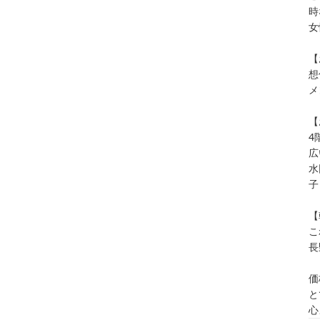
時
女
【
想
メ
【
4
広
水
子
【
こ
長
価
と
心