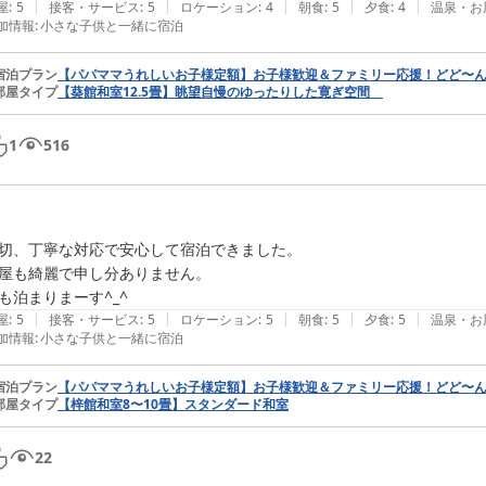
|
|
|
|
|
屋
:
5
接客・サービス
:
5
ロケーション
:
4
朝食
:
5
夕食
:
4
温泉・お
加情報
:
小さな子供と一緒に宿泊
宿泊プラン
【パパママうれしいお子様定額】お子様歓迎＆ファミリー応援！どど〜ん
部屋タイプ
【葵館和室12.5畳】眺望自慢のゆったりした寛ぎ空間
1
516
切、丁寧な対応で安心して宿泊できました。

屋も綺麗で申し分ありません。

も泊まりまーす^_^
|
|
|
|
|
屋
:
5
接客・サービス
:
5
ロケーション
:
5
朝食
:
5
夕食
:
5
温泉・お
加情報
:
小さな子供と一緒に宿泊
宿泊プラン
【パパママうれしいお子様定額】お子様歓迎＆ファミリー応援！どど〜ん
部屋タイプ
【梓館和室8〜10畳】スタンダード和室
22