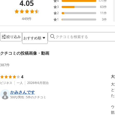
4.05
4
171
件
3
63
件
2
11
件
449
件
1
3
件
絞り込み
おすすめ順
クチコミの投稿画像・動画
387
件
4
大
ビジネス
一人
2026年6月
宿泊
大
と
かみさんです
た
50代
/
男性
|
5
件のクチコミ
ウ
部