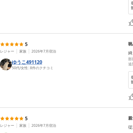
5
眺
レジャー
家族
2026年7月
宿泊
部
ゆうこ491120
追
50代
/
女性
|
8
件のクチコミ
5
親
レジャー
家族
2026年7月
宿泊
従