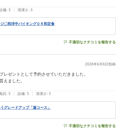
|
設備
:
3
清潔さ
:
3
ージ〇和洋中バイキングＯＲ和定食
不適切なクチコミを報告する
2026年6月6日
投稿
プレゼントとして予約させていただきました。

貰えました。

|
|
風呂
:
5
設備
:
5
清潔さ
:
5
わうグレードアップ「遊コース」
不適切なクチコミを報告する