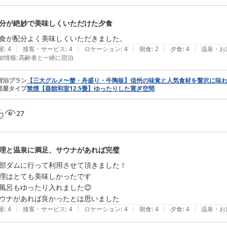
分が絶妙で美味しくいただけた夕食
食が配分よく美味しくいただきました。
|
|
|
|
|
屋
:
4
接客・サービス
:
4
ロケーション
:
4
朝食
:
2
夕食
:
4
温泉・お
加情報
:
高齢者と一緒に宿泊
宿泊プラン
【三大グルメ〜蟹・舟盛り・牛陶板】信州の味覚と人気食材を贅沢に味
部屋タイプ
禁煙【葵館和室12.5畳】ゆったりした寛ぎ空間
27
理と温泉に満足、サウナがあれば完璧
部ダムに行って利用させて頂きました！

理はとても美味しかったです

風呂もゆったり入れました😊

ウナがあれば良かったとは思いました
|
|
|
|
|
屋
:
4
接客・サービス
:
4
ロケーション
:
4
朝食
:
4
夕食
:
4
温泉・お