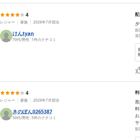
4
配
レジャー
家族
2026年7月
宿泊
夕
部
けんtyan
追
70代
/
男性
|
1
件のクチコミ
4
料
レジャー
家族
2026年7月
宿泊
黒
料
きのぽん0265387
お
50代
/
男性
|
5
件のクチコミ
サ
部