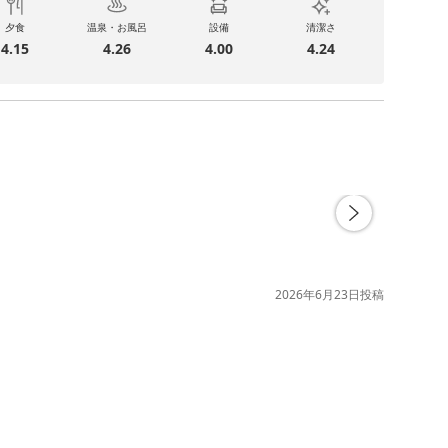
夕食
温泉・お風呂
設備
清潔さ
4.15
4.26
4.00
4.24
2026年6月23日
投稿