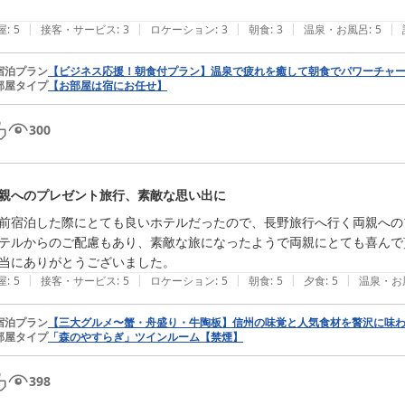
|
|
|
|
|
屋
:
5
接客・サービス
:
3
ロケーション
:
3
朝食
:
3
温泉・お風呂
:
5
宿泊プラン
【ビジネス応援！朝食付プラン】温泉で疲れを癒して朝食でパワーチャ
部屋タイプ
【お部屋は宿にお任せ】
300
親へのプレゼント旅行、素敵な思い出に
前宿泊した際にとても良いホテルだったので、長野旅行へ行く両親への
テルからのご配慮もあり、素敵な旅になったようで両親にとても喜んで
当にありがとうございました。
|
|
|
|
|
屋
:
5
接客・サービス
:
5
ロケーション
:
5
朝食
:
5
夕食
:
5
温泉・お
宿泊プラン
【三大グルメ〜蟹・舟盛り・牛陶板】信州の味覚と人気食材を贅沢に味
部屋タイプ
「森のやすらぎ」ツインルーム【禁煙】
398