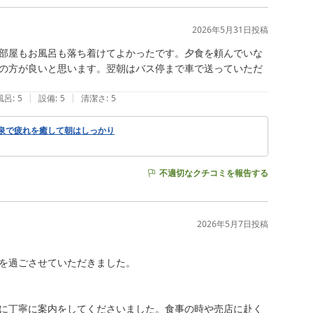
2026年5月31日
投稿
部屋もお風呂も落ち着けてよかったです。夕食を頼んでいな
の方が良いと思います。翌朝はバス停まで車で送っていただ
|
|
風呂
:
5
設備
:
5
清潔さ
:
5
温泉で疲れを癒して朝はしっかり
不適切なクチコミを報告する
2026年5月7日
投稿
を過ごさせていただきました。

に丁寧に案内をしてくださいました。食事の時や売店に赴く