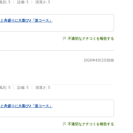
|
|
風呂
:
5
設備
:
5
清潔さ
:
5
と舟盛りに大喜び♪「楽コース」
不適切なクチコミを報告する
2026年8月2日
投稿
|
|
風呂
:
5
設備
:
5
清潔さ
:
5
と舟盛りに大喜び♪「楽コース」
不適切なクチコミを報告する