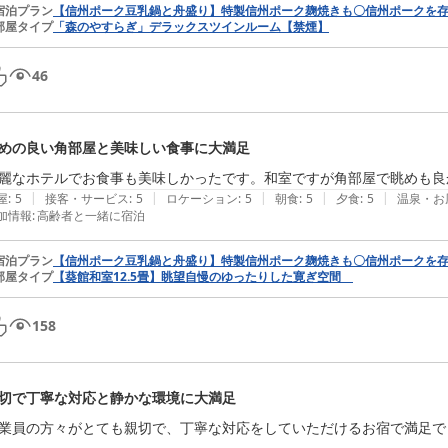
宿泊プラン
【信州ポーク豆乳鍋と舟盛り】特製信州ポーク麹焼きも〇信州ポークを
部屋タイプ
「森のやすらぎ」デラックスツインルーム【禁煙】
46
めの良い角部屋と美味しい食事に大満足
|
|
|
|
|
屋
:
5
接客・サービス
:
5
ロケーション
:
5
朝食
:
5
夕食
:
5
温泉・お
加情報
:
高齢者と一緒に宿泊
宿泊プラン
【信州ポーク豆乳鍋と舟盛り】特製信州ポーク麹焼きも〇信州ポークを
部屋タイプ
【葵館和室12.5畳】眺望自慢のゆったりした寛ぎ空間
158
切で丁寧な対応と静かな環境に大満足
業員の方々がとても親切で、丁寧な対応をしていただけるお宿で満足でし