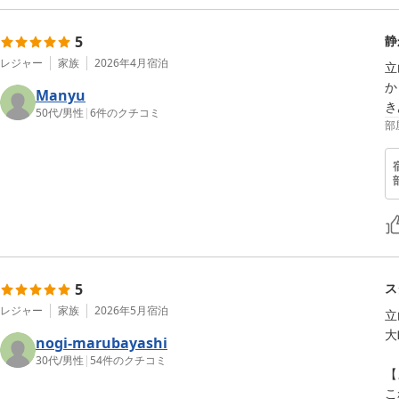
5
静
レジャー
家族
2026年4月
宿泊
立
か
Manyu
き
50代
/
男性
|
6
件のクチコミ
部
5
ス
レジャー
家族
2026年5月
宿泊
立
大
nogi-marubayashi
30代
/
男性
|
54
件のクチコミ
【
こ