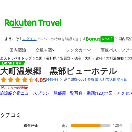
国内宿泊
交通＋宿
レンタカー
高速バス・ツア
楽天トラベルトップ
全国
長野県
安曇野・穂高・大町・豊科
大町温泉郷
大
大町温泉郷 黒部ビューホテル
4.05
(
449
件
)
〒
398-0001 長野県 大町市大町温泉郷
ふるさと納税対象
施設紹介
宿ニュース
プラン一覧
部屋一覧
写真・動画
(123)
地図・アクセ
クチコミ
総合評価
5
128
件