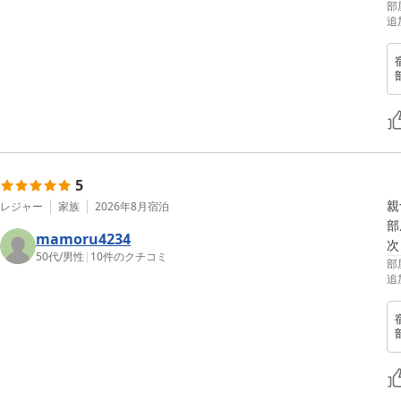
部
追
5
親
レジャー
家族
2026年8月
宿泊
部
mamoru4234
次
50代
/
男性
|
10
件のクチコミ
部
追