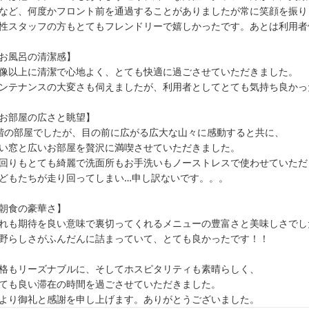
など、何度かフロント前を通過することがありましたが常に笑顔を振り
性スタッフの方もとてもフレンドリーで嬉しかったです。あとは利用者
お風呂の清潔感】

像以上に清潔で心地よく、とても快適に過ごさせていただきました。

ンテナンスの大変さも伺えましたが、利用者としてとても気持ち良かった
お部屋の広さと眺望】

階の部屋でしたが、目の前に広がる広大な山々に感動すると共に、

い窓と広いお部屋を贅沢に満喫させていただきました。

回りもとても綺麗で洗面所もお手洗いもノーストレスで使わせていただき
どもたちが走り回ってしまい…申し訳ないです。。。

朝食の豪華さ】

れも期待を良い意味で裏切ってくれるメニューの豊富さと美味しさでした
野らしさがふんだんに詰まっていて、とても良かったです！！

格もリーズナブルに、そしてホスピタリティも素晴らしく、

ても良い滞在の時間を過ごさせていただきました。

より御礼と感謝を申し上げます。ありがとうございました。