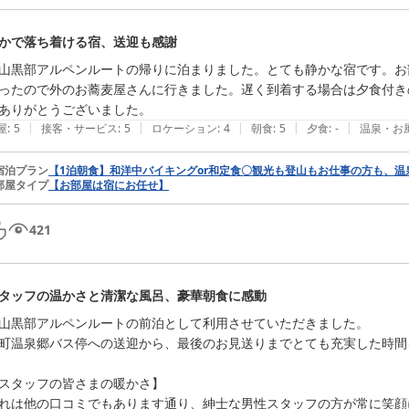
かで落ち着ける宿、送迎も感謝
山黒部アルペンルートの帰りに泊まりました。とても静かな宿です。お
ったので外のお蕎麦屋さんに行きました。遅く到着する場合は夕食付き
ありがとうございました。
|
|
|
|
|
屋
:
5
接客・サービス
:
5
ロケーション
:
4
朝食
:
5
夕食
:
-
温泉・お
宿泊プラン
【1泊朝食】和洋中バイキングor和定食〇観光も登山もお仕事の方も、
部屋タイプ
【お部屋は宿にお任せ】
421
タッフの温かさと清潔な風呂、豪華朝食に感動
山黒部アルペンルートの前泊として利用させていただきました。

町温泉郷バス停への送迎から、最後のお見送りまでとても充実した時間
スタッフの皆さまの暖かさ】

れは他の口コミでもあります通り、紳士な男性スタッフの方が常に笑顔