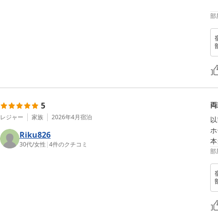
部
5
両
レジャー
家族
2026年4月
宿泊
以
ホ
Riku826
本
30代
/
女性
|
4
件のクチコミ
部