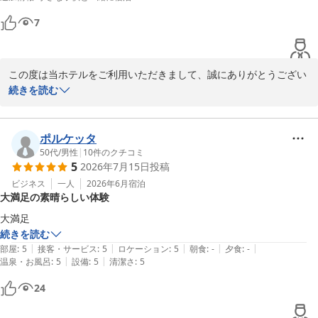
7
この度は当ホテルをご利用いただきまして、誠にありがとうござい
ました。

続きを読む
また口コミへの投稿と満点の評価をいただき、心より感謝申し上げ
ます。

立地や朝食など、ご滞在中は快適にお過ごしいただけた様子が伺
ポルケッタ
え、大変嬉しく思います。

50代
/
男性
|
10
件のクチコミ
5
2026年7月15日
投稿
特にスタッフ対応にお褒めのお言葉をいただけ、大変励みになりま
す。

ビジネス
一人
2026年6月
宿泊
大満足の素晴らしい体験
ぜひ次回のご利用をスタッフ一同心よりお待ちしております。

本当にありがとうございました。
続きを読む
Ｊホテルりんくう
|
|
|
|
|
部屋
:
5
接客・サービス
:
5
ロケーション
:
5
朝食
:
-
夕食
:
-
2026-08-05
|
|
温泉・お風呂
:
5
設備
:
5
清潔さ
:
5
24