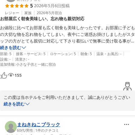
5
2026年5月6日
投稿
んでした。

貴重なご意見を賜りありがとうございます。

レジャー
家族
2026年5月
宿泊
お部屋広く朝食美味しい、忘れ物も親切対応
次回の帰省の際にもぜひご利用くださいませ。

スタッフ一同心よりお待ちしております。

お値段に比べてお部屋も広く朝食も美味しかったです。お部屋に子ども
本当にありがとうございました。
の大切な物を忘れ物をしてしまい、夜中にご迷惑お掛けしましたがスタ
ッフの方がとても親切に対応して下さり着払いで無事に受け取る事がで
Ｊホテルりんくう
きました。ありがとうございます。また機会があれば是非利用したいで
続きを読む
2026-04-01
|
|
|
|
|
す。
部屋
:
5
接客・サービス
:
5
ロケーション
:
5
朝食
:
5
温泉・お風呂
:
-
|
設備
:
-
清潔さ
:
-
追加情報
:
小さな子供と一緒に宿泊
155
この度は当ホテルをご利用いただきまして、誠にありがとうござい
ました。

続きを読む
また口コミへの投稿と評価をいただき、重ねてお礼申し上げます。

ご滞在中は快適にお過ごしいただけた様子が伺え、大変嬉しく思い
ます。

まねきねこブラック
お子様の大切な品物が無事にお手元に届いて安堵しております。

60代
/
男性
|
1
件のクチコミ