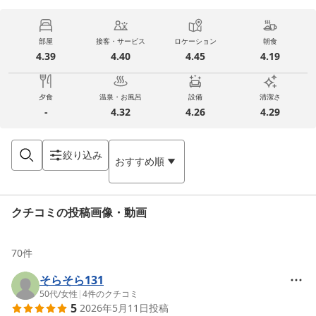
部屋
接客・サービス
ロケーション
朝食
4.39
4.40
4.45
4.19
夕食
温泉・お風呂
設備
清潔さ
-
4.32
4.26
4.29
絞り込み
おすすめ順
クチコミの投稿画像・動画
70
件
そらそら131
50代
/
女性
|
4
件のクチコミ
5
2026年5月11日
投稿