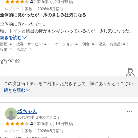
4
2026年5月20日
投稿
本当にありがとうございました。
レジャー
家族
2026年5月
宿泊
Ｊホテルりんくう
全体的に良かったが、床のきしみは気になる
2026-06-21
全体的に良かったです。

唯、トイレと風呂の床がギシギシいっているのが、少し気になった。
続きを読む
|
|
|
|
|
部屋
:
4
接客・サービス
:
4
ロケーション
:
4
朝食
:
4
温泉・お風呂
:
4
|
設備
:
4
清潔さ
:
4
69
この度は当ホテルをご利用いただきまして、誠にありがとうござい
ました。

続きを読む
また口コミへの投稿と評価をいただき、重ねてお礼申し上げます。

洗面床のきしみ音につきましては、ご不憫をおかけし申し訳ござい
ませんでした。

c5ちゃん
現在修繕に向けて計画中でございます。

30代
/
女性
|
2
件のクチコミ
4
2026年5月19日
投稿
率直なご意見を賜りありがとうございます。

機会がございましたら、ぜひ次回のご利用をスタッフ一同心よりお
レジャー
家族
2026年5月
宿泊
待ちしております。
