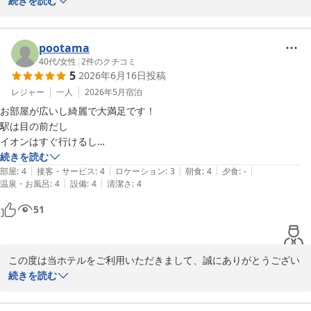
ました。

続きを読む
また口コミへの投稿と満点の評価をいただき、身に余る思いと共に
心より感謝申し上げます。

ご滞在中は快適にお過ごしいただけた様子が伺え、大変嬉しく思い
pootama
ます。

40代
/
女性
|
2
件のクチコミ
5
2026年6月16日
投稿
ぜひ次回のご利用をスタッフ一同心よりお待ちしております。

本当にありがとうございました。
レジャー
一人
2026年5月
宿泊
お部屋が広いし綺麗で大満足です！

Ｊホテルりんくう
駅は目の前だし

2026-07-19
イオンはすぐ行けるし

ホテルのレンタサイクルもあって大変便利でした‼︎

続きを読む
|
|
|
|
|
部屋
:
4
接客・サービス
:
4
ロケーション
:
3
朝食
:
4
夕食
:
-
|
|
温泉・お風呂
:
4
設備
:
4
清潔さ
:
4
51
この度は当ホテルをご利用いただきまして、誠にありがとうござい
ました。また口コミへの投稿と評価をいただき、重ねてお礼申し上
続きを読む
げます。

朝食や立地など、ご滞在中は快適にお過ごしいただけた様子が伺