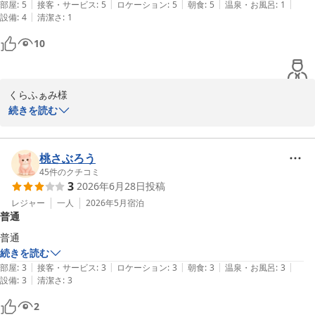
|
|
|
|
|
部屋
:
5
接客・サービス
:
5
ロケーション
:
5
朝食
:
5
温泉・お風呂
:
1
|
設備
:
4
清潔さ
:
1
10
くらふぁみ様

続きを読む
今回も当ホテルをご利用いただきまして、誠にありがとうございま
した。

また口コミへの投稿と評価をいただき、重ねて御礼申し上げます。

桃さぶろう
お部屋の清掃に関しまして、ご不憫とご迷惑をおかけし、大変申し
45
件のクチコミ
3
2026年6月28日
投稿
訳ございませんでした。

担当部署にも共有し、しっかりと対応して参ります。

レジャー
一人
2026年5月
宿泊
普通
貴重なご意見をいただき、ありがとうございます。

次回のご利用をスタッフ一同心よりお待ちしております。

普通
続きを読む
|
|
|
|
|
部屋
:
3
接客・サービス
:
3
ロケーション
:
3
朝食
:
3
温泉・お風呂
:
3
Ｊホテルりんくう
|
設備
:
3
清潔さ
:
3
2026-07-28
2