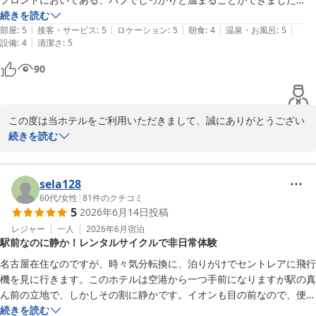
また利用したいと思います
続きを読む
|
|
|
|
|
部屋
:
5
接客・サービス
:
5
ロケーション
:
5
朝食
:
4
温泉・お風呂
:
5
|
設備
:
4
清潔さ
:
5
90
この度は当ホテルをご利用いただきまして、誠にありがとうござい
ました。また口コミへの投稿と評価をいただき、心より感謝申し上
続きを読む
げます。

お部屋からの花火も楽しまれたとのことで良かったです。

ぜひ次回のご利用をスタッフ一同心よりお待ちしております。

sela128
本当にありがとうございました。
60代
/
女性
|
81
件のクチコミ
5
2026年6月14日
投稿
Ｊホテルりんくう
レジャー
一人
2026年6月
宿泊
2026-06-21
駅前なのに静か！レンタルサイクルで非日常体験
名古屋在住なのですが、時々気分転換に、泊りがけでセントレアに飛行
機を見に行きます。このホテルは空港から一つ手前になりますが駅の真
ん前の立地で、しかしその割に静かです。イオンも目の前なので、便利
なことこの上ありません。イオンにはスーパー銭湯が隣接しており、お
続きを読む