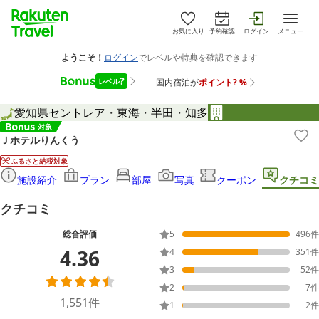
お気に入り
予約確認
ログイン
メニュー
愛知県
セントレア・東海・半田・知多
Ｊホテルりんくう
ふるさと納税対象
施設紹介
プラン
部屋
写真
クーポン
クチコミ
クチコミ
総合評価
5
496
件
4.36
4
351
件
3
52
件
2
7
件
1,551
件
1
2
件