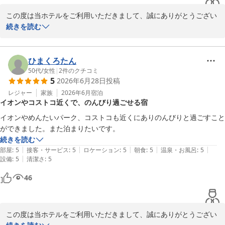
この度は当ホテルをご利用いただきまして、誠にありがとうござい
ました。

続きを読む
また口コミへの投稿と満点の評価をいただき、心より感謝申し上げ
ます。

ご滞在中は快適にお過ごしいただけた様子が伺え、大変嬉しく思い
ひまくろたん
ます。

50代
/
女性
|
2
件のクチコミ
5
2026年6月28日
投稿
「大満足」と仰っていただけたことは、大変励みになります。

機会がございましたら、ぜひ次回のご利用をスタッフ一同心よりお
レジャー
家族
2026年6月
宿泊
イオンやコストコ近くで、のんびり過ごせる宿
待ちしております。

本当にありがとうございました。
イオンやめんたいパーク、コストコも近くにありのんびりと過ごすこと
ができました。また泊まりたいです。
Ｊホテルりんくう
続きを読む
2026-07-19
|
|
|
|
|
部屋
:
5
接客・サービス
:
5
ロケーション
:
5
朝食
:
5
温泉・お風呂
:
5
|
設備
:
5
清潔さ
:
5
46
この度は当ホテルをご利用いただきまして、誠にありがとうござい