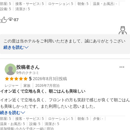
|
|
|
|
|
風呂はそこでゆったり過ごします。朝食は地産地消のバイキングでエビ
部屋
:
5
接客・サービス
:
5
ロケーション
:
5
朝食
:
5
温泉・お風呂
:
-
|
設備
:
5
清潔さ
:
5
フライまであります。

そして特筆すべきはレンタルサイクルサービス！自転車でりんくうビー
87
チまで、潮風の中のサイクリングをしながら飛行機を眺める時間は、な
んとも贅沢なひとときです。こんな身近に得られる非日常、また定期的
に利用させてください。
この度は当ホテルをご利用いただきまして、誠にありがとうござい
ました。

続きを読む
また口コミへの投稿と評価をいただき、心より感謝申し上げます。

ご滞在中は快適にお過ごしいただけた様子が伺え、大変嬉しく思い
ます。

投稿者さん
セントレアでの飛行機見学も楽しまれましたでしょうか。

9
件のクチコミ
5
2026年8月3日
投稿
レンタル自転車での散策も楽しいですが、ぜひ次回は電動キックボ
ードにもチャレンジしてみてください。予約制ですが、当館に常備
レジャー
家族
2026年7月
宿泊
イオン近くで立地も良く、朝ごはんも美味しい
してあります。

また次回のご利用をスタッフ一同心よりお待ちしております。

イオン近くで立地も良く、フロントの方も笑顔で感じが良くて朝ごはん
本当にありがとうございました。
続きを読む
Ｊホテルりんくう
|
|
|
|
|
部屋
:
5
接客・サービス
:
5
ロケーション
:
5
朝食
:
5
夕食
:
-
2026-06-21
|
|
温泉・お風呂
:
5
設備
:
5
清潔さ
:
5
追加情報
:
小さな子供と一緒に宿泊