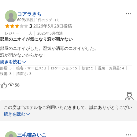
コアラきち
60代
/
男性
|
1
件のクチコミ
3
2026年5月28日
投稿
レジャー
一人
2026年5月
宿泊
部屋のニオイが気になり窓が開かない
部屋のニオイがした。湿気か消毒のニオイがした。

窓が開かないからかな！
続きを読む
|
|
|
|
|
部屋
:
3
接客・サービス
:
3
ロケーション
:
5
朝食
:
5
温泉・お風呂
:
4
|
設備
:
3
清潔さ
:
3
58
この度は当ホテルをご利用いただきまして、誠にありがとうござい
ました。

続きを読む
また口コミへの投稿と評価をいただき、重ねてお礼申し上げます。

お部屋の臭いではご不憫とご迷惑をお掛けし、大変申し訳ございま
せんでした。

三毛猫みいこ