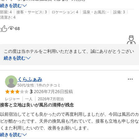
改めて、レストランスタッフには申し伝えておきます。

続きを読む
率直なご意見を賜りありがとうございます。

|
|
|
|
|
部屋
:
4
接客・サービス
:
3
ロケーション
:
4
温泉・お風呂
:
-
設備
:
3
清潔さ
今後もサービス向上を目指し、精進して参ります。

:
4
機会がございましたら、ぜひ次回のご利用をスタッフ一同心よりお
68
待ちしております。

本当にありがとうございました。
Ｊホテルりんくう
この度は当ホテルをご利用いただきまして、誠にありがとうござい
2026-05-20
ました。

続きを読む
また口コミへの投稿と評価をいただき、重ねてお礼申し上げます。

名鉄電車の運賃につきましては、ご不憫をお掛けし申し訳ございま
せんでした。

くらふぁみ
私どもの関与できる事ではございませんので、ご理解いただけます
50代
/
女性
|
1
件のクチコミ
3
2026年7月26日
投稿
と幸いでございます。

機会がございましたら、ぜひ次回のご利用をスタッフ一同心よりお
レジャー
一人
2026年7月
宿泊
接客と立地は良いが風呂の清掃が残念
待ちしております。

以前宿泊してとても良かったので再度利用しましたが、今回は風呂のカ
ビが酷かったです。天井の換気扇も汚れていて。接客も立地も申し分な
Ｊホテルりんくう
くまた利用したいので、改善をお願いします。
2026-05-16
続きを読む