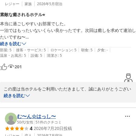
レジャー
家族
2026年5月
宿泊
素敵な癒されるホテル⭐︎
本当に過ごしやすいお部屋でした。

一泊ではもったいないくらい良かったです。次回は癒しを求めて連泊し
たいですね〜

景色も最高でした〜

続きを読む
|
|
|
|
|
ありがとうございました♪
部屋
:
5
接客・サービス
:
5
ロケーション
:
5
朝食
:
5
夕食
:
-
|
|
温泉・お風呂
:
5
設備
:
5
清潔さ
:
5
201
この度は当ホテルをご利用いただきまして、誠にありがとうござい
ました。

続きを読む
また口コミへの投稿と高い評価をいただき、心より感謝申し上げま
す。

ご滞在中は快適にお過ごしいただけた様子が伺え、大変嬉しく思い
む〜ん☆はっし〜
ます。

50代
/
女性
|
51
件のクチコミ
4
2026年7月20日
投稿
ぜひ次回は連泊でお待ちしております。

本当にありがとうございました。
レジャー
恋人
2026年7月
宿泊