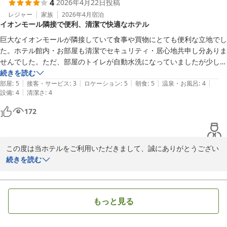
4
2026年4月22日
投稿
機会がございましたら、ぜひ次回のご利用をスタッフ一同心よりお
待ちしております。

レジャー
家族
2026年4月
宿泊
イオンモール隣接で便利、清潔で快適なホテル
巨大なイオンモールが隣接していて食事や買物にとても便利な立地でし
Ｊホテルりんくう
た。ホテル館内・お部屋も清潔でセキュリティ・居心地共申し分ありま
2026-05-06
せんでした。ただ、部屋のトイレが自動水洗になっていましたが少しし
か流れないので再度操作する必要があったのが少し残念な点でした。朝
続きを読む
|
|
|
|
|
食はメニュー豊富で満足でしたがパンの種類がもう少し増えるとさらに
部屋
:
5
接客・サービス
:
3
ロケーション
:
5
朝食
:
5
温泉・お風呂
:
4
|
設備
:
4
清潔さ
:
4
好感度が上がると思います。総じてかなり良いホテルなので次回もまた
利用したいと思います。
172
この度は当ホテルをご利用いただきまして、誠にありがとうござい
ました。

続きを読む
また口コミへの投稿と評価をいただき、重ねてお礼申し上げます。

ご滞在中は快適にお過ごしいただけた様子が伺え、大変嬉しく思い
ます。

もっと見る
しかしながら、部屋内トイレの件に関しましては、ご不憫をお掛け
し申し訳ございませんでした。

客室管理部門とも共有し、早急に修繕に努めます。
