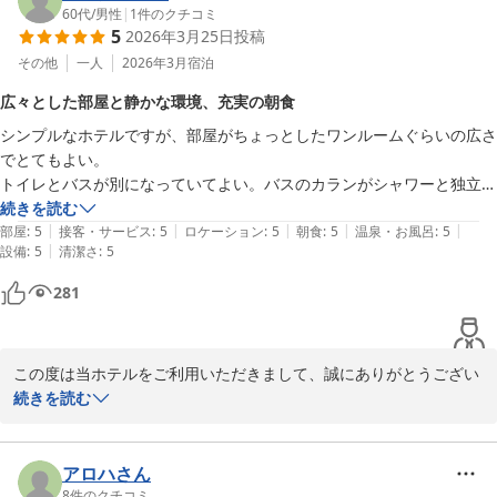
客室清掃を徹底して参ります。

60代
/
男性
|
1
件のクチコミ
5
2026年3月25日
投稿
その他
一人
2026年3月
宿泊
Ｊホテルりんくう
広々とした部屋と静かな環境、充実の朝食
2026-06-02
シンプルなホテルですが、部屋がちょっとしたワンルームぐらいの広さ
でとてもよい。

トイレとバスが別になっていてよい。バスのカランがシャワーと独立し
ているので、シャワーを浴びながら浴槽にお湯を貯められるのが便利。

続きを読む
|
|
|
|
|
名鉄の駅や、アクセス道路、セントレアがとても近いのにもかかわら
部屋
:
5
接客・サービス
:
5
ロケーション
:
5
朝食
:
5
温泉・お風呂
:
5
|
設備
:
5
清潔さ
:
5
ず、騒音がしないのは驚きの静音性。

宿泊費込みの朝食はビュッフェでしたが、地産のものがたくさんあり美
281
味しかった。

11階建でしたが、エレベーターが来るのが早くて便利。駐車場は無料
で使えてよかった。

この度は当ホテルをご利用いただきまして、誠にありがとうござい
今回は帰省で利用しましたが、このクオリティの良さならぜひ次の機会
ました。

続きを読む
にも利用したい。価格も適正。チェックアウト時間が12:00なのもゆっ
また口コミへの投稿と評価をいただき、心より感謝申し上げます。

くりできてとてもよい。

朝食ビュッフェやお部屋の仕様など、ご滞在中は快適にお過ごしい
ただ、ルームウェアが小さかったので、大柄な男性向けのサイズがあれ
ただけた様子が伺え、大変嬉しく思います。

アロハさん
ばもっとよかった。
ルームウェアに関しましては、ご不憫をお掛けし申し訳ございませ
8
件のクチコミ