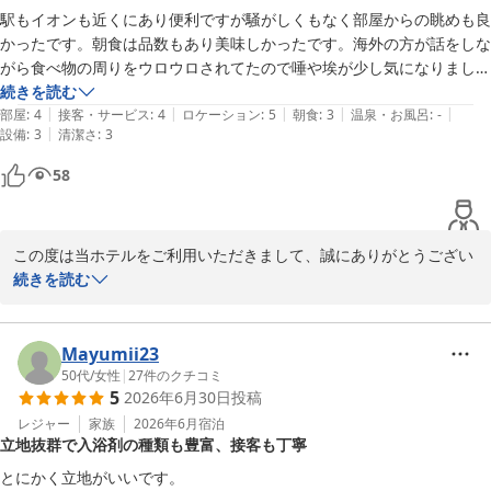
す。

駅もイオンも近くにあり便利ですが騒がしくもなく部屋からの眺めも良
トイレとお風呂の仕切りがガラスであることで、ご不憫をお掛けし
かったです。朝食は品数もあり美味しかったです。海外の方が話をしな
申し訳ございませんでした。貴重なご意見ありがとうございます。

がら食べ物の周りをウロウロされてたので唾や埃が少し気になりまし
機会がございましたら、ぜひ次回のご利用をスタッフ一同心よりお
た。部屋の電気が暗く、調節するスイッチ？を探しましたが見つけきら
続きを読む
待ちしております。

|
|
|
|
|
ず…フロントに言えばすぐ対応してくださってたと思いますが、疲れて
部屋
:
4
接客・サービス
:
4
ロケーション
:
5
朝食
:
3
温泉・お風呂
:
-
本当にありがとうございました。
|
設備
:
3
清潔さ
:
3
たのでそのまま寝ました。翌朝はカーテンを開ければ明るく気にはなり
ませんでした。
Ｊホテルりんくう
58
2026-07-28
この度は当ホテルをご利用いただきまして、誠にありがとうござい
ました。

続きを読む
また口コミへの投稿と評価をいただき、重ねてお礼申し上げます。

ロケーションや立地など、お気に入りいただけ大変嬉しく思いま
す。

Mayumii23
しかしながら、朝食会場での出来事やお部屋の照明などでご不憫を
50代
/
女性
|
27
件のクチコミ
5
2026年6月30日
投稿
おかけしましたことを、お詫び申し上げます。

貴重なご意見を賜り改めて感謝いたします。

レジャー
家族
2026年6月
宿泊
立地抜群で入浴剤の種類も豊富、接客も丁寧
機会がございましたら、ぜひ次回のご利用をスタッフ一同心よりお
待ちしております。

とにかく立地がいいです。
