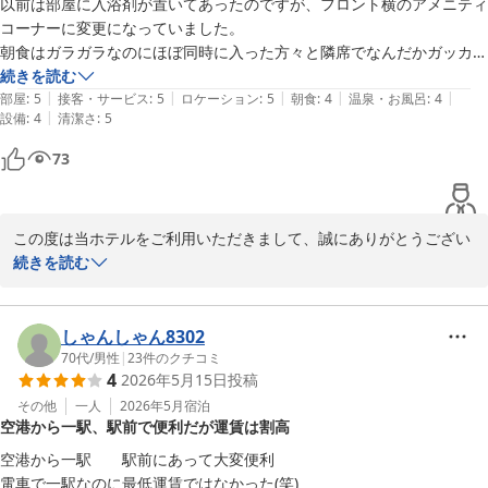
以前は部屋に入浴剤が置いてあったのですが、フロント横のアメニティ
コーナーに変更になっていました。

朝食はガラガラなのにほぼ同時に入った方々と隣席でなんだかガッカリ
Ｊホテルりんくう
しました。
続きを読む
2026-05-20
|
|
|
|
|
部屋
:
5
接客・サービス
:
5
ロケーション
:
5
朝食
:
4
温泉・お風呂
:
4
|
設備
:
4
清潔さ
:
5
73
この度は当ホテルをご利用いただきまして、誠にありがとうござい
ました。

続きを読む
また口コミへの投稿と評価をいただき、重ねてお礼申し上げます。

アメニティー類は今年の1月からバイキングスタイルに変更させて
いただきました。ご案内に不手際がございましたら、お詫び申し上
しゃんしゃん8302
げます。

70代
/
男性
|
23
件のクチコミ
4
2026年5月15日
投稿
朝食のご案内ではご不憫をお掛けし大変申し訳ございませんでし
た。

その他
一人
2026年5月
宿泊
空港から一駅、駅前で便利だが運賃は割高
同様のご意見が過去にもあったため、配席には気を配るようオペレ
ーションを変更いたしましたが、行き届かず申し訳ございませんで
空港から一駅　　駅前にあって大変便利

した。

電車で一駅なのに最低運賃ではなかった(笑)