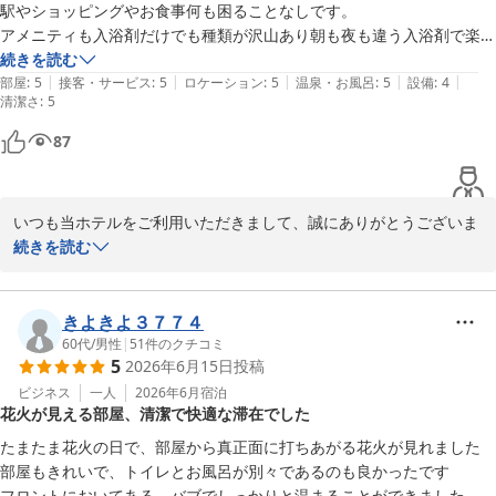
本当にありがとうございました。
駅やショッピングやお食事何も困ることなしです。

アメニティも入浴剤だけでも種類が沢山あり朝も夜も違う入浴剤で楽し
Ｊホテルりんくう
んでます。

続きを読む
2026-07-19
|
|
|
|
|
これは毎回思うことですがフロントの方の対応もいいのでとても入りや
部屋
:
5
接客・サービス
:
5
ロケーション
:
5
温泉・お風呂
:
5
設備
:
4
清潔さ
:
5
87
いつも当ホテルをご利用いただきまして、誠にありがとうございま
す。

続きを読む
今回も口コミへの投稿と高い評価をいただき、心より感謝申し上げ
ます。

入浴剤でホテル滞在を楽しんでいただけ何よりでございます。

きよきよ３７７４
特にスタッフ対応にお褒めの言葉をいただけたことは、大変励みに
60代
/
男性
|
51
件のクチコミ
5
2026年6月15日
投稿
なります。

ぜひまた次回のご利用をスタッフ一同心よりお待ちしております。

ビジネス
一人
2026年6月
宿泊
花火が見える部屋、清潔で快適な滞在でした
ありがとうございました。
たまたま花火の日で、部屋から真正面に打ちあがる花火が見れました

Ｊホテルりんくう
部屋もきれいで、トイレとお風呂が別々であるのも良かったです

2026-07-19
フロントにおいてある、バブでしっかりと温まることができました
