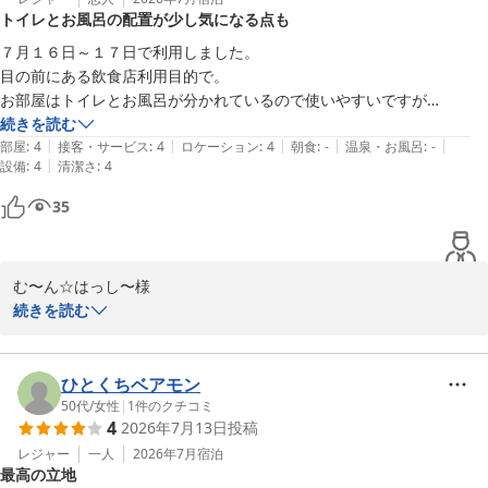
トイレとお風呂の配置が少し気になる点も
Ｊホテルりんくう
７月１６日～１７日で利用しました。

2026-05-12
目の前にある飲食店利用目的で。

お部屋はトイレとお風呂が分かれているので使いやすいですが

トイレからお風呂が見えてしまうのがマイナス点かも？

続きを読む
|
|
|
|
|
友達同士ではちょっと恥ずかしいですよね。

部屋
:
4
接客・サービス
:
4
ロケーション
:
4
朝食
:
-
温泉・お風呂
:
-
|
設備
:
4
清潔さ
:
4
アメニティもフロント横から使いたいものを持って行けるのですが

かなり充実していると思います。

35
入浴剤もあるしフェイスマスクもあります。

フロント対応も問題ないと思いますし駐車場も無料なのがうれしいで
す。
む〜ん☆はっし〜様

続きを読む
この度は当ホテルをご利用いただきまして、誠にありがとうござい
ました。

また口コミへの投稿と高い評価をいただき、心より感謝申し上げま
ひとくちベアモン
す。

50代
/
女性
|
1
件のクチコミ
4
2026年7月13日
投稿
ご滞在中は快適にお過ごしいただけた様子が伺え、大変嬉しく思い
ます。

レジャー
一人
2026年7月
宿泊
最高の立地
特にスタッフ対応にお褒めのお言葉をいただけ、大変励みになりま