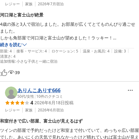
レジャー
家族
2026年7月
宿泊
河口湖と富士山が絶景
4歳の孫と3人で宿泊しました。お部屋が広くてとてものんびり過ごせ
ました。

しかも角部屋で河口湖と富士山が望めました！ラッキー！

残念だったのが、クーラーが小さいのか？広い部屋全体を冷やす事が出
続きを読む
|
|
|
|
|
来ません､､､､､猛暑日だったのでもう一台エアコンが必要でした。
部屋
:
4
接客・サービス
:
4
ロケーション
:
5
温泉・お風呂
:
4
設備
:
3
清潔さ
:
4
追加情報
:
小さな子供と一緒に宿泊
39
ありんこありす666
50代
/
女性
|
10
件のクチコミ
4
2026年6月18日
投稿
レジャー
家族
2026年6月
宿泊
和室付きで広い部屋、富士山が見えるはず
ツインの部屋で予約だったけど和室まで付いていて、めっちゃ広い部屋
でした。あいにくの天気で見れなかったけど晴れていれば富士山が見え