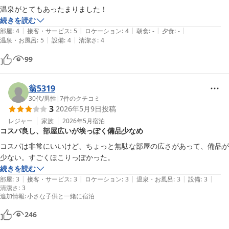
温泉がとてもあったまりました！
過ごせました。 また河口湖へ来る際は、ぜひ利用したいと思える宿で
続きを読む
す。
|
|
|
|
|
部屋
:
4
接客・サービス
:
5
ロケーション
:
4
朝食
:
-
夕食
:
-
|
|
温泉・お風呂
:
5
設備
:
4
清潔さ
:
4
99
翁5319
30代
/
男性
|
7
件のクチコミ
3
2026年5月9日
投稿
レジャー
家族
2026年5月
宿泊
コスパ良し、部屋広いが埃っぽく備品少なめ
コスパは非常にいいけど、ちょっと無駄な部屋の広さがあって、備品が
続きを読む
|
|
|
|
|
部屋
:
3
接客・サービス
:
3
ロケーション
:
3
温泉・お風呂
:
3
設備
:
3
清潔さ
:
3
追加情報
:
小さな子供と一緒に宿泊
246