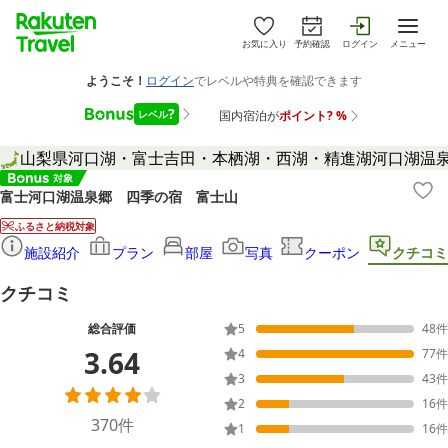
お気に入り
予約確認
ログイン
メニュー
山梨県
河口湖・富士吉田・本栖湖・西湖・精進湖
河口湖温
富士河口湖温泉郷 四季の宿 富士山
ふるさと納税対象
施設紹介
プラン
部屋
写真
クーポン
クチコミ
クチコミ
総合評価
5
48
件
3.64
4
77
件
3
43
件
2
16
件
370
件
1
16
件