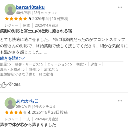
barca10taku
40代
/
男性
|
28
件のクチコミ
5
2026年5月15日
投稿
レジャー
家族
2026年4月
宿泊
笑顔の対応と富士山の絶景に癒される宿
とても快適に過ごせました。 特に印象的だったのがフロントスタッフ
の皆さんの対応で、終始笑顔で優しく接してくださり、細かな気配りに
も温かさを感じました。

続きを読む
|
|
|
|
|
子ども連れでも安心して過ごせる雰囲気で、とても居心地が良かったで
部屋
:
5
接客・サービス
:
5
ロケーション
:
5
朝食
:
-
夕食
:
-
|
|
温泉・お風呂
:
5
設備
:
5
清潔さ
:
5
す。 

追加情報
:
小さな子供と一緒に宿泊
宿は河口湖のすぐそばにあり、富士山も近くに感じられる素晴らしいロ
264
ケーション。朝の景色も気持ち良く、旅行気分をしっかり味わえまし
た。

あわかちこ
50代
/
女性
|
4
件のクチコミ
徒歩3分ほどの場所にローソンがあるので、素泊まりでも不便はなく、
4
2026年6月28日
投稿
ちょっとした買い出しにも便利でした。 

レジャー
一人
2026年6月
宿泊
温泉で体が芯から温まりました
翌日のアクティビティへのアクセスも良く、家族みんなで楽しい時間を