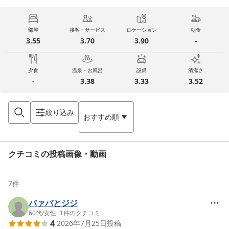
部屋
接客・サービス
ロケーション
朝食
3.55
3.70
3.90
-
夕食
温泉・お風呂
設備
清潔さ
-
3.38
3.33
3.52
絞り込み
おすすめ順
クチコミの投稿画像・動画
7
件
バァバとジジ
60代
/
女性
|
1
件のクチコミ
4
2026年7月25日
投稿