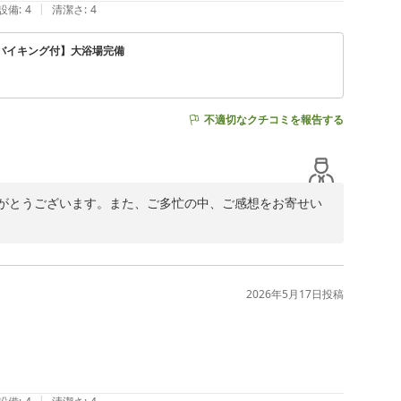
|
設備
:
4
清潔さ
:
4
食バイキング付】大浴場完備
不適切なクチコミを報告する
がとうございます。また、ご多忙の中、ご感想をお寄せい
接しておりますので、お仕事や観光でのアクセスにご利用
2026年5月17日
投稿
いませんでした。大浴場はこじんまりとした造りではござ
イキングの種類につきましても、貴重なご意見として承
変貴重な財産でございます。頂戴いたしましたご意見をも
|