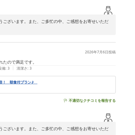
うございます。また、ご多忙の中、ご感想をお寄せいただ
いたしました。当ホテルの立地がお気に召しましたご様
2026年7月6日
投稿
いましたこと、心よりお詫び申し上げます。脱衣カゴのタ
まれたので満足です。
に不安とご迷惑をおかけいたしました。せっかく当ホテル
|
設備
:
3
清潔さ
:
3
きず、誠に申し訳ございませんでした。ご指摘を受け、早
安心してお過ごしいただける環境整備に努めてまいりま
2倍！ 朝食付プラン♪
いります。またのお越しを心よりお待ち申し上げておりま
不適切なクチコミを報告する
うございます。また、ご多忙の中、ご感想をお寄せいただ