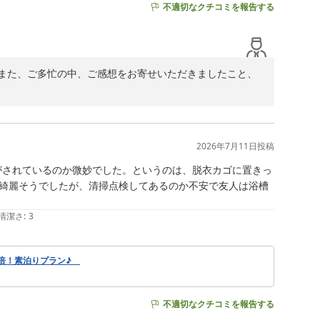
不適切なクチコミを報告する
また、ご多忙の中、ご感想をお寄せいただきましたこと、
お客様にご満足いただけたご様子に、私どもも心より嬉し
ちが伝わったのであれば幸いです。

2026年7月11日
投稿
サービスを心掛けてまいります。

がされているのか微妙でした。というのは、脱衣カゴに置きっ
綺麗そうでしたが、清掃点検してあるのか不安で友人は浴槽
ございました。お客様のまたのお越しを、スタッフ一同心
清潔さ
:
3
2倍！素泊りプラン♪
不適切なクチコミを報告する