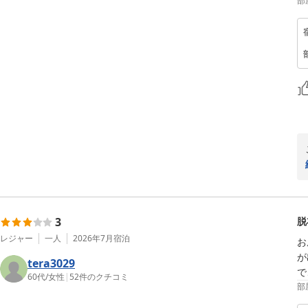
部
3
脱
レジャー
一人
2026年7月
宿泊
お
が
tera3029
で
60代
/
女性
|
52
件のクチコミ
部