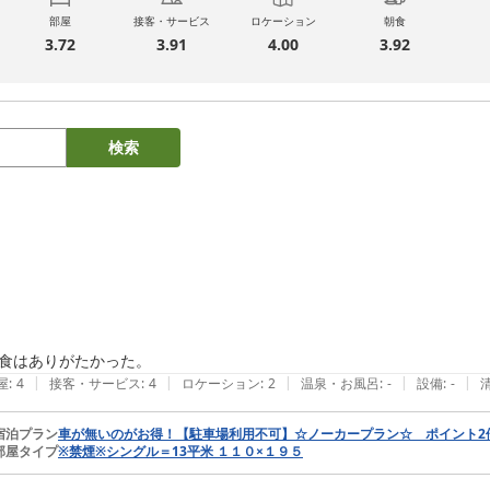
部屋
接客・サービス
ロケーション
朝食
3.72
3.91
4.00
3.92
検索
食はありがたかった。
|
|
|
|
|
屋
:
4
接客・サービス
:
4
ロケーション
:
2
温泉・お風呂
:
-
設備
:
-
宿泊プラン
車が無いのがお得！【駐車場利用不可】☆ノーカープラン☆ ポイント
部屋タイプ
※禁煙※シングル＝13平米 １１０×１９５