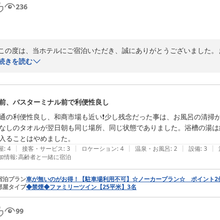
236
この度は、当ホテルにご宿泊いただき、誠にありがとうございました。
重ねて御礼申し上げます。

続きを読む
「夜食がありがたかった」とのお言葉、大変嬉しく拝読いたしました。
く思っております。真心を込めてご用意しておりますので、そのお気持
前、バスターミナル前で利便性良し
今後も、お客様に「また来たい」と思っていただけるような、細やかな
通の利便性良し、和商市場も近い❗️少し残念だった事は、お風呂の清掃
なしのタオルが翌日朝も同じ場所、同じ状態でありました。浴槽の湯は
この度はお忙しい中、貴重なご意見をお寄せいただき、誠にありがとう
入ることはやめました。
よりお待ち申し上げております。

|
|
|
|
|
屋
:
4
接客・サービス
:
3
ロケーション
:
4
温泉・お風呂
:
2
設備
:
3
加情報
:
高齢者と一緒に宿泊
フロント　小野

〜全国約１６０店舗展開中のＢＢＨホテルグループ〜

宿泊プラン
車が無いのがお得！【駐車場利用不可】☆ノーカープラン☆ ポイント
備長炭の湯　ホテルクラウンヒルズ釧路駅前（ＢＢＨホテルグループ）
部屋タイプ
◆禁煙◆ファミリーツイン【25平米】3名
備長炭の湯 ホテルクラウンヒルズ釧路駅前（ＢＢＨホテルグループ）
2026-07-02
99