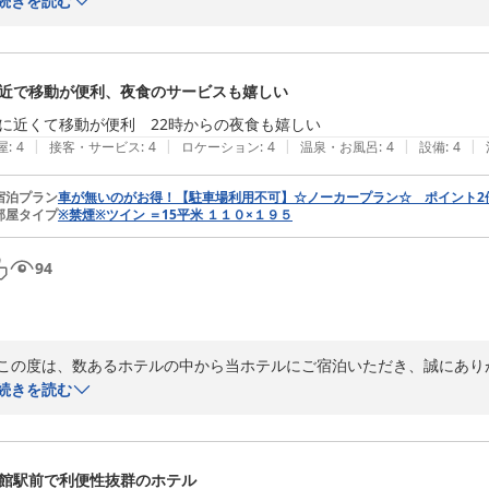
きましたこと、重ねて御礼申し上げます。

続きを読む
2026-07-12
立地と朝食にご満足いただけたご様子、何よりでございます。

当ホテルでは、お客様に快適にお過ごしいただけますよう、お求めやす
近で移動が便利、夜食のサービスも嬉しい
今後とも、お客様にご満足いただけるサービスを提供できますよう、ス
に近くて移動が便利　22時からの夜食も嬉しい
ち寄りいただけますことを心よりお待ち申し上げております。

|
|
|
|
|
屋
:
4
接客・サービス
:
4
ロケーション
:
4
温泉・お風呂
:
4
設備
:
4
フロント　曽我部

全国約160店舗展開中のBBHホテルグループ
宿泊プラン
車が無いのがお得！【駐車場利用不可】☆ノーカープラン☆ ポイント
部屋タイプ
※禁煙※ツイン ＝15平米 １１０×１９５
備長炭の湯 ホテルクラウンヒルズ釧路駅前（ＢＢＨホテルグループ）
2026-07-12
94
この度は、数あるホテルの中から当ホテルにご宿泊いただき、誠にあり
寄せいただきましたこと、重ねて御礼申し上げます。

続きを読む
当ホテルの立地や、22時からの夜食サービスをお気に召していただけ
の良さは、ビジネスや観光で疲れたお客様に少しでも早くお寛ぎいただ
館駅前で利便性抜群のホテル