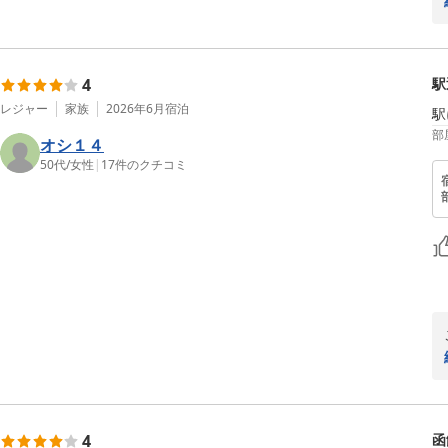
4
駅
レジャー
家族
2026年6月
宿泊
駅
部
オシ１４
50代
/
女性
|
17
件のクチコミ
4
函