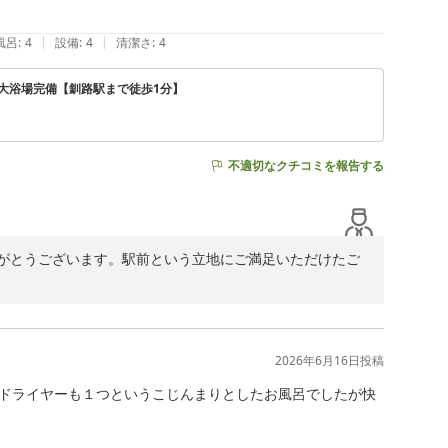
い」という思いから実施しておりますので、「嬉しい」と
|
|
風呂
:
4
設備
:
4
清潔さ
:
4
の向上に努めてまいります。またこちらにお越しの機会が
大浴場完備【釧路駅まで徒歩1分】
不適切なクチコミを報告する
がとうございます。駅前という立地にご満足いただけたご
いただきましたこと、重ねて御礼申し上げます。今後もお
ります。またお越しの際は、ぜひ当ホテルをご利用くださ
2026年6月16日
投稿
ドライヤーも１つというこじんまりとしたお風呂でしたが快