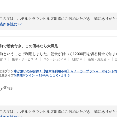
この度は、ホテルクラウンヒルズ釧路にご宿泊いただき、誠にありがと
きましたこと、重ねて御礼申し上げます。

続きを読む
「交通の利便性が良く、和商市場も近い」とのお言葉、大変嬉しく拝読
子、私どもも光栄に存じます。

前で朝食付き、この価格なら大満足
しかしながら、お風呂の清掃につきまして、ご不快な思いをさせてしま
前ということで利用しました。朝食が付いて12000円を切る料金で泊
オルがそのままになっていたとのこと、衛生管理が行き届かず、お客様
|
|
|
|
|
屋
:
3
接客・サービス
:
4
ロケーション
:
4
朝食
:
4
温泉・お風呂
:
-
をお選びいただいたにも関わらず、ご満足いただけるサービスを提供で
速清掃担当者および責任者と共有し、清掃箇所の確認徹底と、お客様に
宿泊プラン
車が無いのがお得！【駐車場利用不可】☆ノーカープラン☆ ポイント
部屋タイプ
※禁煙※ツイン ＝15平米 １１０×１９５
す。

今後、お客様にご満足いただけますよう、サービス向上に一層努めてま
83
す。

フロント　曽我部

全国約160店舗展開中のBBHホテルグループ
この度は、ホテルクラウンヒルズ釧路にご宿泊いただき、誠にありがと
備長炭の湯 ホテルクラウンヒルズ釧路駅前（ＢＢＨホテルグループ）