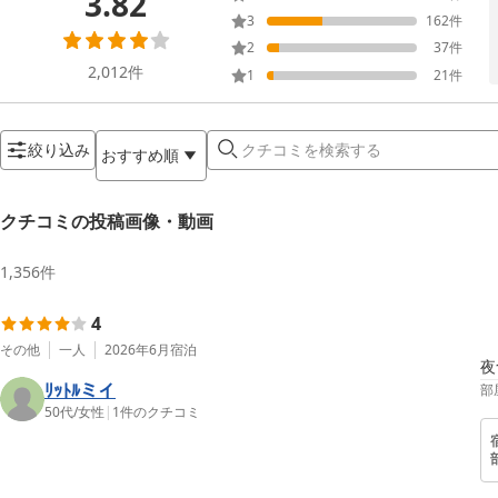
3.82
3
162
件
2
37
件
2,012
件
1
21
件
絞り込み
おすすめ順
クチコミの投稿画像・動画
1,356
件
4
その他
一人
2026年6月
宿泊
夜
ﾘｯﾄﾙミイ
部
50代
/
女性
|
1
件のクチコミ