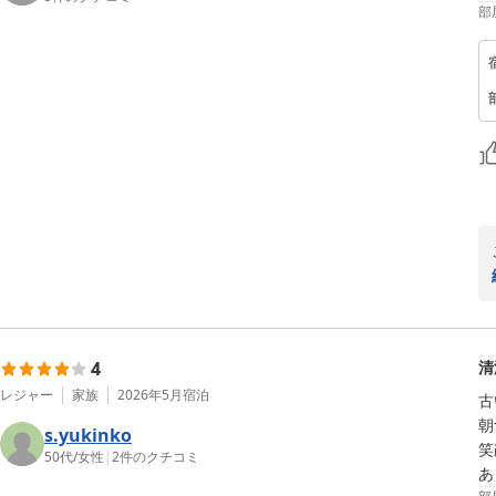
部
4
清
レジャー
家族
2026年5月
宿泊
古
朝
s.yukinko
笑
50代
/
女性
|
2
件のクチコミ