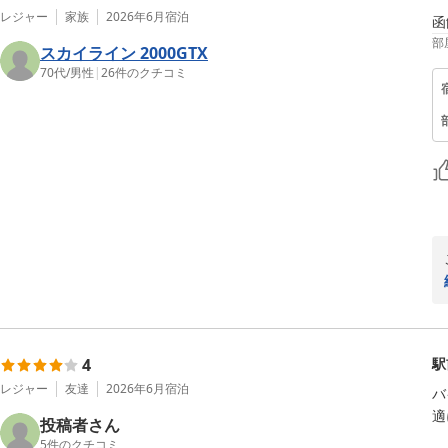
レジャー
家族
2026年6月
宿泊
函
部
スカイライン 2000GTX
70代
/
男性
|
26
件のクチコミ
4
駅
レジャー
友達
2026年6月
宿泊
バ
適
投稿者さん
5
件のクチコミ