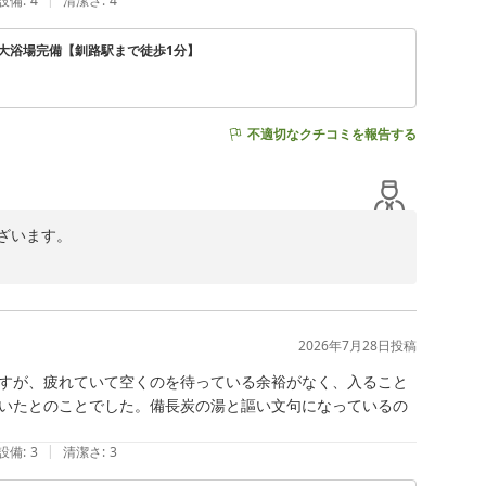
設備
:
4
清潔さ
:
4
大浴場完備【釧路駅まで徒歩1分】
スタッフ一同心よりお待ち申し上げております。

不適切なクチコミを報告する
います。

いただきます。

2026年7月28日
投稿
まいりますので、何かお気づきの点やご要望等ございまし
すが、疲れていて空くのを待っている余裕がなく、入ること
いたとのことでした。備長炭の湯と謳い文句になっているの
|
設備
:
3
清潔さ
:
3