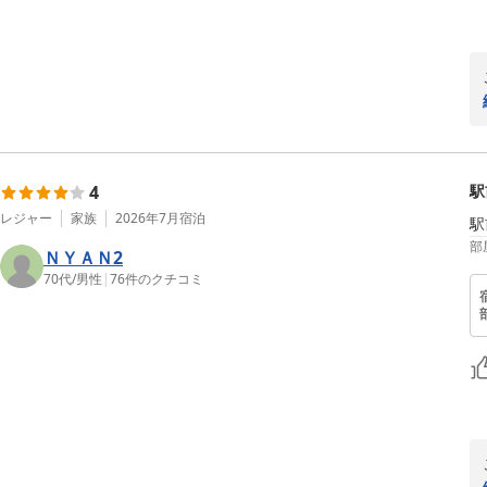
4
駅
レジャー
家族
2026年7月
宿泊
駅
部
ＮＹＡＮ2
70代
/
男性
|
76
件のクチコミ