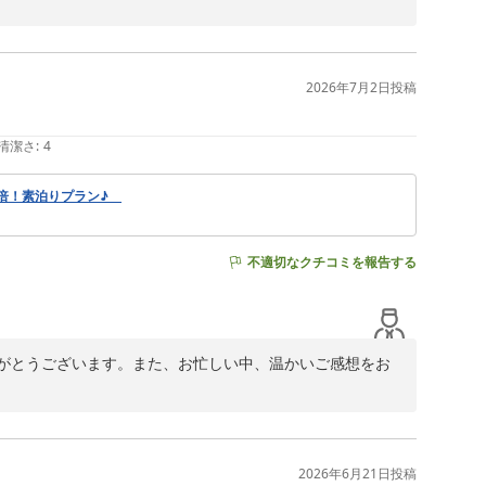
い価格設定と充実したサービスを心がけております。

2026年7月2日
投稿
タッフ一同精進してまいりますので、また当ホテルにお立
清潔さ
:
4
2倍！素泊りプラン♪
不適切なクチコミを報告する
がとうございます。また、お忙しい中、温かいご感想をお
たようで、大変嬉しく拝読いたしました。駅からのアクセス
きたいという当ホテルの強みでもございます。

2026年6月21日
投稿