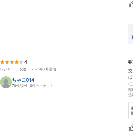
4
駅
レジャー
友達
2026年7月
宿泊
交
ぱ
ちゃこ014
に
70代
/
女性
|
8
件のクチコミ
部
追