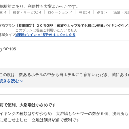
また、夜食のサービスは「一日の終わりにほっと一息ついていただきた
館駅前にあり、利便性も大変よかったです。
のお言葉をいただき、スタッフ一同大変励みになっております。

|
|
|
|
|
屋
:
4
接客・サービス
:
4
ロケーション
:
4
朝食
:
4
夕食
:
-
温泉・お
今後も、お客様の旅がより快適で素晴らしいものとなるよう、サービス
宿泊プラン
【期間限定】２０％OFF！家族やカップルでお得に♪朝食バイキング付／
このプランは現在ご利用いただけません
ございましたら、ぜひ当ホテルへお帰りくださいませ。

部屋タイプ
○喫煙○ツイン ＝15平米 １１０×１９５
フロント　小野

〜全国約１６０店舗展開中のＢＢＨホテルグループ〜

105
備長炭の湯　ホテルクラウンヒルズ釧路駅前（ＢＢＨホテルグループ）
備長炭の湯 ホテルクラウンヒルズ釧路駅前（ＢＢＨホテルグループ）
2026-07-02
この度は、数あるホテルの中から当ホテルにご宿泊いただき、誠にあり
様子、大変嬉しく存じます。また、ご多忙の中、貴重なご感想をお寄せ
続きを読む
客様に快適にお過ごしいただけますよう、サービスの向上に努めてまい
いませ。スタッフ一同、心よりお待ち申し上げております。

フロント　小野

前で便利、大浴場は小さめです
〜全国約１６０店舗展開中のＢＢＨホテルグループ〜

備長炭の湯　ホテルクラウンヒルズ釧路駅前（ＢＢＨホテルグループ）
イキングの種類はやや少なめ　大浴場もシャワーの数が６個、洗面所も
に過ごせました　立地は釧路駅前で便利です

備長炭の湯 ホテルクラウンヒルズ釧路駅前（ＢＢＨホテルグループ）