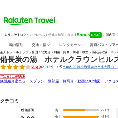
国内宿泊
交通＋宿
レンタカー
高速バス・ツア
楽天トラベルトップ
全国
北海道
釧路・阿寒・川湯・根室
備長炭の湯 ホテ
備長炭の湯 ホテルクラウンヒル
3.82
(
2,012
件
)
〒
085-0015 北海道 釧路市北大通13-1-
ふるさと納税対象
施設紹介
宿ニュース
プラン一覧
部屋一覧
写真・動画
(236)
地図・アクセ
クチコミ
総合評価
5
271
件
4
433
件