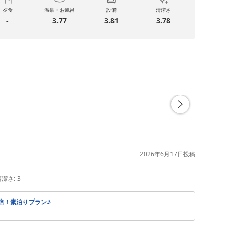
夕食
温泉・お風呂
設備
清潔さ
-
3.77
3.81
3.78
2026年6月17日
投稿
清潔さ
:
3
2倍！素泊りプラン♪