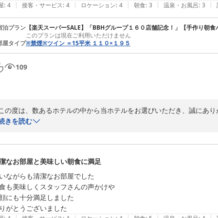
2026-07-02
|
|
|
|
|
屋
:
4
接客・サービス
:
4
ロケーション
:
4
朝食
:
3
温泉・お風呂
:
3
宿泊プラン
【楽天スーパーSALE】「BBHグループ１６０店舗記念！」【手作り朝
このプランは現在ご利用いただけません
部屋タイプ
※禁煙※ツイン ＝15平米 １１０×１９５
109
この度は、数あるホテルの中から当ホテルをお選びいただき、誠にあり
ただきましたこと、重ねて御礼申し上げます。

続きを読む
「駅前で便利」とのお言葉、大変嬉しく拝読いたしました。釧路駅に隣
いただきやすいかと存じます。

潔なお部屋と美味しい朝食に満足
一方で、大浴場やバイキングにつきまして、ご期待に沿えず申し訳ござ
いながらも清潔なお部屋でした

いますが、快適にお過ごしいただけたとのこと、安堵いたしました。バ
食も美味しくスタッフさんの声かけや

り、今後の改善に努めてまいります。

顔にも十分満足しました

お客様からいただくお声は、私どもがサービスを向上させていく上で大
|
|
|
|
|