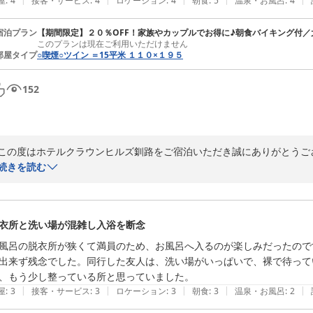
屋
:
4
接客・サービス
:
4
ロケーション
:
4
朝食
:
5
温泉・お風呂
:
4
とに、更なるサービスの充実に努めてまいります。

宿泊プラン
【期間限定】２０％OFF！家族やカップルでお得に♪朝食バイキング付／
このプランは現在ご利用いただけません
また釧路にお越しの際には、ぜひ当ホテルをご利用いただけますよう、
部屋タイプ
○喫煙○ツイン ＝15平米 １１０×１９５
フロント　小野

〜全国約１６０店舗展開中のＢＢＨホテルグループ〜

152
備長炭の湯　ホテルクラウンヒルズ釧路駅前（ＢＢＨホテルグループ）
備長炭の湯 ホテルクラウンヒルズ釧路駅前（ＢＢＨホテルグループ）
2026-07-02
この度はホテルクラウンヒルズ釧路をご宿泊いただき誠にありがとうござ
古いながらも清潔なお部屋との事で、大変嬉しく思っております。

続きを読む
また、朝食も美味しくスタッフさんの声かけや

笑顔にも十分満足しましたとのお言葉、ありがとうございます。

お客様のお好みに合ったメニューをご用意できるよう、今後も検討させて
衣所と洗い場が混雑し入浴を断念
引き続き、お客様にとって快適で心地よい滞在が実現できるよう努めて
たら、お気軽にお知らせくださいませ。

風呂の脱衣所が狭くて満員のため、お風呂へ入るのが楽しみだったので
またのご利用をスタッフ一同、心よりお待ちしております。

出来ず残念でした。同行した友人は、洗い場がいっぱいで、裸で待って
フロント　曽我部

、もう少し整っている所と思っていました。
〜全国約160店舗展開中のBBHホテルグループ〜
|
|
|
|
|
屋
:
3
接客・サービス
:
3
ロケーション
:
3
朝食
:
3
温泉・お風呂
:
2
備長炭の湯 ホテルクラウンヒルズ釧路駅前（ＢＢＨホテルグループ）