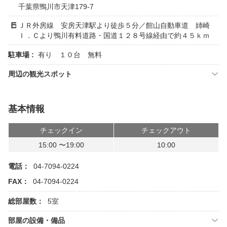
千葉県鴨川市天津179-7
ＪＲ外房線 安房天津駅より徒歩５分／館山自動車道 姉崎
Ｉ．Ｃより鴨川有料道路・国道１２８号線経由で約４５ｋｍ
駐車場 :
有り １０台 無料
周辺の観光スポット
基本情報
チェックイン
チェックアウト
15:00 〜19:00
10:00
電話：
04-7094-0224
FAX：
04-7094-0224
総部屋数：
5室
部屋の設備・備品