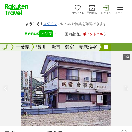
お気に入り
予約確認
ログイン
メニュー
全国
全国
千葉県
鴨川・勝浦・御宿・養老渓谷
民宿 さ
1/3