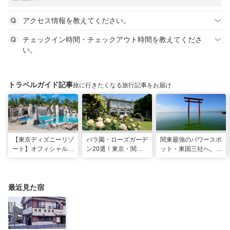
アクセス情報を教えてください。
チェックイン時間・チェックアウト時間を教えてくださ
い。
トラベルガイド記事
旅に行きたくなる旅行記事をお届け
【東京ディズニーリゾ
バラ園・ローズガーデ
関東最強のパワースポ
ート】オフィシャル・
ン20選！東京・関東
ット・東国三社へ。初
パートナーホテルのプ
の名所をご紹介
詣にも最適な、歴史と
ールや無料ラウンジで
ご利益の1日巡り旅
夏も暑さ知らずの旅を
最近見た宿