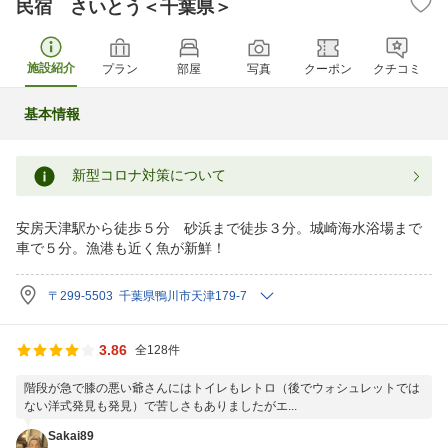
民宿 さいとう＜千葉県＞
施設紹介
プラン
部屋
写真
クーポン
クチコミ
基本情報
新型コロナ対策について
安房天津駅から徒歩５分 砂浜まで徒歩３分。城崎海水浴場まで
車で５分。漁港も近く魚が新鮮！
〒299-5503 千葉県鴨川市天津179-7
3.86
全128件
階段が急で膝の悪い爺さんにはトイレもレトロ（後でウォシュレットでは
ない洋式発見も発見）で苦しさもありましたがエ...
Sakai89