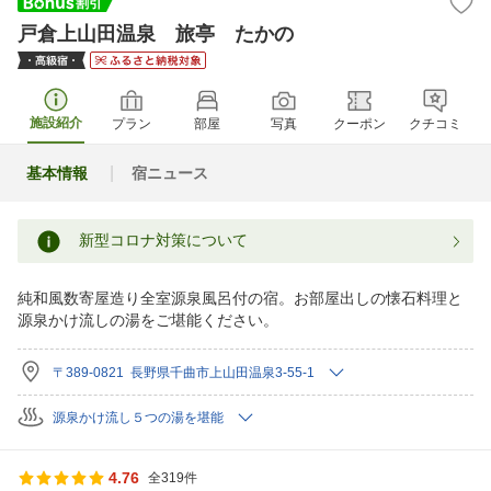
戸倉上山田温泉 旅亭 たかの
施設紹介
プラン
部屋
写真
クーポン
クチコミ
基本情報
宿ニュース
新型コロナ対策について
純和風数寄屋造り全室源泉風呂付の宿。お部屋出しの懐石料理と
源泉かけ流しの湯をご堪能ください。
〒389-0821 長野県千曲市上山田温泉3-55-1
源泉かけ流し５つの湯を堪能
4.76
全319件