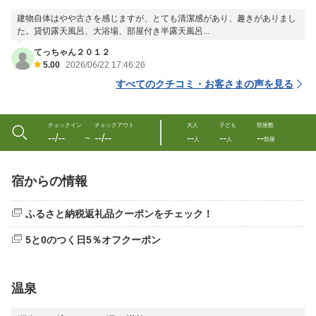
建物自体はやや古さを感じますが、とても清潔感があり、趣きがありまし
た。貸切露天風呂、大浴場、部屋付き半露天風呂...
てっちゃん２０１２
5.00
2026/06/22 17:46:26
すべてのクチコミ・お客さまの声を見る
チェックイン
チェックアウト
大人
子ども
部屋数
--/--
--/--
--
--
--
〜
人
人
部屋
宿からの情報
ふるさと納税返礼品クーポンをチェック！
5と0のつく日5％オフクーポン
温泉