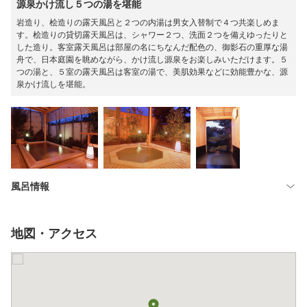
源泉かけ流し５つの湯を堪能
岩造り、桧造りの露天風呂と２つの内湯は男女入替制で４つ共楽しめま
す。桧造りの貸切露天風呂は、シャワー２つ、洗面２つを備えゆったりと
した造り。客室露天風呂は部屋の名にちなんだ配色の、御影石の重厚な湯
舟で、日本庭園を眺めながら、かけ流し源泉をお楽しみいただけます。５
つの湯と、５室の露天風呂は客室の湯で、美肌効果などに効能豊かな、源
泉かけ流しを堪能。
風呂情報
地図・アクセス