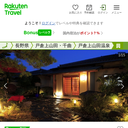
お気に入り
予約確認
ログイン
メニュー
全国
全国
長野県
戸倉上山田・千曲
戸倉上山田温泉
戸
1/15