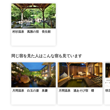
村杉温泉 風雅の宿 長生館
同じ宿を見た人はこんな宿も見ています
月岡温泉 白玉の湯 泉慶
月岡温泉 湯あそび宿 曙
咲