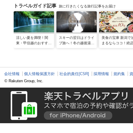
トラベルガイド記事
旅に行きたくなる旅行記事をお届け
涼しい夏を満喫！関
スキーの翌日はドライ
美食の宝庫 新潟で
東・甲信越のおすすめ
ブ旅へ！冬の越後湯沢
まるならココ！絶
避暑地14選
周辺観光モデルコース
ルメが味わえる厳
10宿
会社情報
個人情報保護方針
社会的責任[CSR]
採用情報
規約集
© Rakuten Group, Inc.