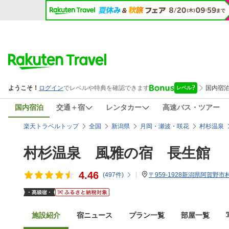
国内宿泊
交通＋宿
レンタカー
高速バス・ツアー
楽天トラベルトップ
全国
新潟県
月岡・瀬波・咲花
村杉温泉
村杉温泉 風雅の宿 長生館
4.46
(
497
件)
〒959-1928新潟県阿賀野市村
施設紹介
宿ニュース
プラン一覧
部屋一覧