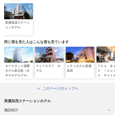
美濃加茂ステーシ
ョンホテル
同じ宿を見た人はこんな宿も見ています
オースタット国際
ＦＬＹＣＡＴ ホ
シティホテル美濃
Ｔｈｅ Ｂ
ホテル多治見（Ｂ
テル
加茂
ｋ ｌｏｕ
ＢＨホテルグルー
ｅ Ｈｏ
プ）
ＫＡＮＩ
このページのトップへ
美濃加茂ステーションホテル
施設紹介