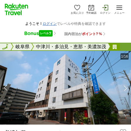
お気に入り
予約確認
ログイン
メニュー
全国
全国
岐阜県
中津川・多治見・恵那・美濃加茂
美濃
1/16