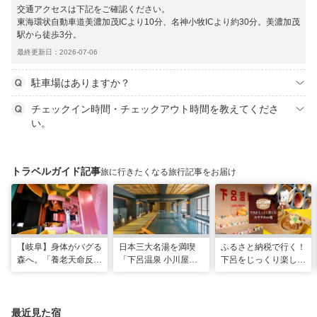
交通アクセスは下記をご確認ください。
東海環状自動車道美濃加茂ICより10分、名神小牧ICより約30分。美濃加茂
駅から徒歩3分。
最終更新日：2026-07-06
駐車場はありますか？
チェックイン時間・チェックアウト時間を教えてくださ
い。
トラベルガイド記事
旅に行きたくなる旅行記事をお届け
【岐阜】身体がバグる
日本三大名湯を満喫
ふるさと納税で行く！
森へ。「養老天命反転
「下呂温泉 小川屋」
下呂をじっくり楽しむ
地」から始まる体感リ
で過ごす癒やし旅
おすすめ10選
セット旅
最近見た宿