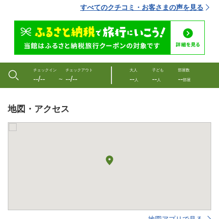
すべてのクチコミ・お客さまの声を見る
チェックイン
チェックアウト
大人
子ども
部屋数
--/--
--/--
--
--
--
〜
人
人
部屋
地図・アクセス