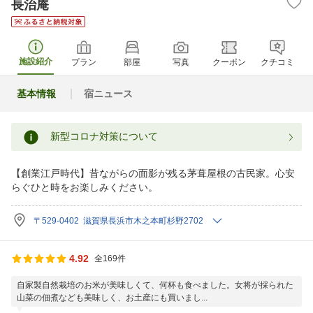
長治庵
施設紹介
プラン
部屋
写真
クーポン
クチコミ
基本情報
宿ニュース
新型コロナ対策について
【創業江戸時代】昔ながらの面影が残る茅葺屋根の古民家。心安
らぐひと時をお楽しみください。
〒529-0402 滋賀県長浜市木之本町杉野2702
4.92
全169件
自家製自然栽培のお米が美味しくて、何杯も食べました。女将が採られた
山菜の佃煮なども美味しく、お土産にも買いまし...