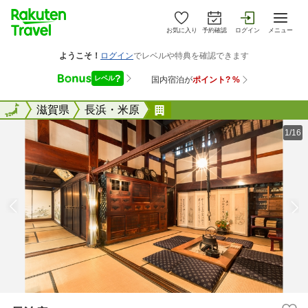
お気に入り
予約確認
ログイン
メニュー
全国
全国
滋賀県
長浜・米原
長治庵
1/16