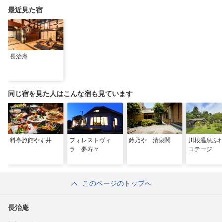
最近見た宿
長治庵
同じ宿を見た人はこんな宿も見ています
料亭旅館やす井
フォレストヴィ
鈴乃や 清泉閣
川根温泉ふ
ラ 夢寿々
コテージ
このページのトップへ
長治庵