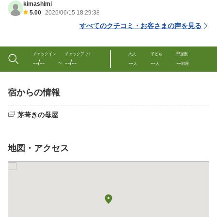
kimashimi
5.00
2026/06/15 18:29:38
すべてのクチコミ・お客さまの声を見る
チェックイン
チェックアウト
大人
子ども
部屋数
--/--
--/--
--
--
--
〜
人
人
部屋
宿からの情報
茅葺きの母屋
地図・アクセス