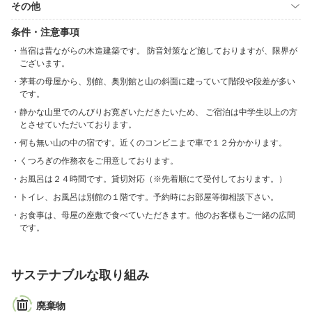
その他
条件・注意事項
当宿は昔ながらの木造建築です。 防音対策など施しておりますが、限界が
ございます。
茅葺の母屋から、別館、奥別館と山の斜面に建っていて階段や段差が多い
です。
静かな山里でのんびりお寛ぎいただきたいため、 ご宿泊は中学生以上の方
とさせていただいております。
何も無い山の中の宿です。近くのコンビニまで車で１２分かかります。
くつろぎの作務衣をご用意しております。
お風呂は２４時間です。貸切対応（※先着順にて受付しております。）
トイレ、お風呂は別館の１階です。予約時にお部屋等御相談下さい。
お食事は、母屋の座敷で食べていただきます。他のお客様もご一緒の広間
です。
サステナブルな取り組み
廃棄物