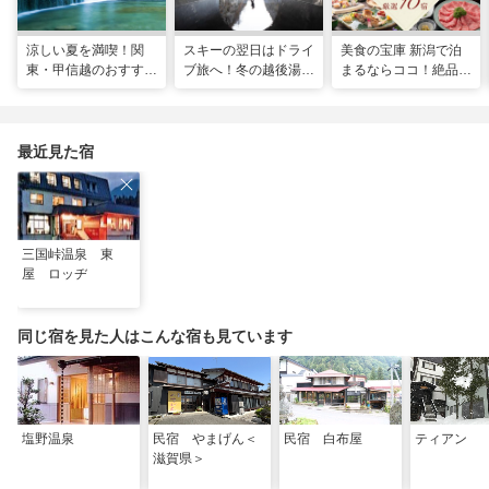
涼しい夏を満喫！関
スキーの翌日はドライ
美食の宝庫 新潟で泊
東・甲信越のおすすめ
ブ旅へ！冬の越後湯沢
まるならココ！絶品グ
避暑地14選
周辺観光モデルコース
ルメが味わえる厳選
10宿
最近見た宿
三国峠温泉 東
屋 ロッヂ
同じ宿を見た人はこんな宿も見ています
塩野温泉
民宿 やまげん＜
民宿 白布屋
ティアン
滋賀県＞