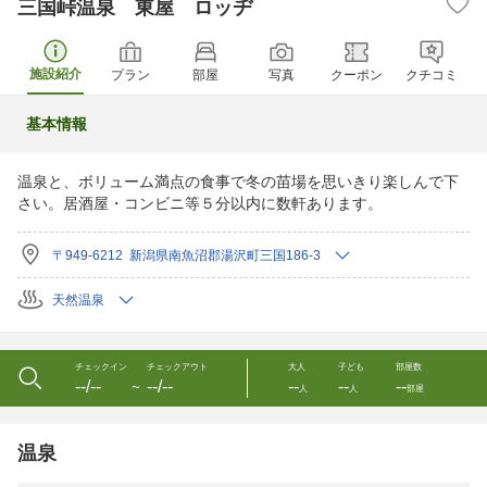
三国峠温泉 東屋 ロッヂ
施設紹介
プラン
部屋
写真
クーポン
クチコミ
基本情報
温泉と、ボリューム満点の食事で冬の苗場を思いきり楽しんで下
さい。居酒屋・コンビニ等５分以内に数軒あります。
〒949-6212 新潟県南魚沼郡湯沢町三国186-3
天然温泉
チェックイン
チェックアウト
大人
子ども
部屋数
--/--
--/--
--
--
--
〜
人
人
部屋
温泉