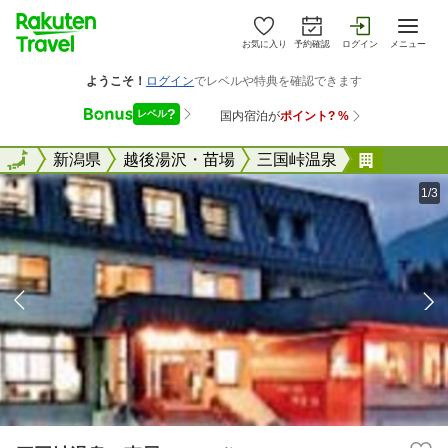
お気に入り
予約確認
ログイン
メニュー
全国
全国
新潟県
越後湯沢・苗場
三国峠温泉
三国峠温
1/3