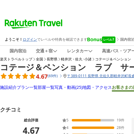
国内宿泊
交通＋宿
レンタカー
高速バス・ツア
楽天トラベルトップ
全国
長野県
軽井沢・佐久･小諸
コテージ＆ペンション
コテージ＆ペンション ラブ サ
4.67
(
69
件
)
〒
389-0111 長野県 北佐久郡軽井沢町長倉
施設紹介
プラン一覧
部屋一覧
写真・動画
(25)
地図・アクセス
お客さまの
クチコミ
総合評価
5
19
件
4.67
4
28
件