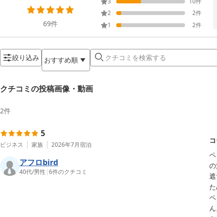
3
10
件
2
2
件
69
件
1
2
件
絞り込み
おすすめ順
クチコミの投稿画像・動画
2
件
5
コ
ビジネス
家族
2026年7月
宿泊
ペ
アフロbird
の
40代
/
男性
|
6
件のクチコミ
遮
た
ペ
ん