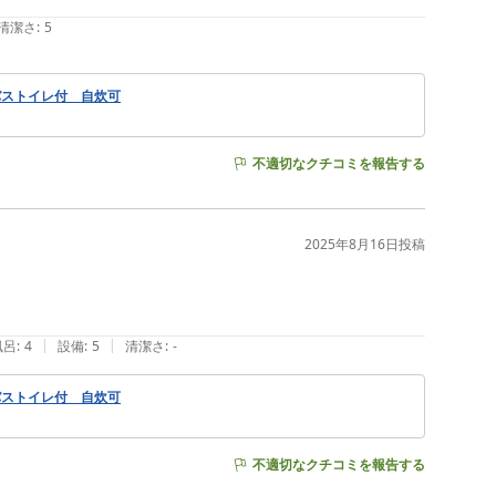
清潔さ
:
5
バストイレ付 自炊可
不適切なクチコミを報告する
2025年8月16日
投稿
|
|
風呂
:
4
設備
:
5
清潔さ
:
-
バストイレ付 自炊可
不適切なクチコミを報告する