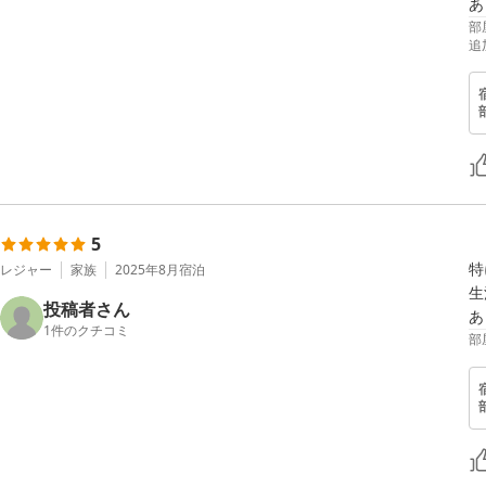
あ
部
追
5
特
レジャー
家族
2025年8月
宿泊
生
投稿者さん
あ
1
件のクチコミ
部