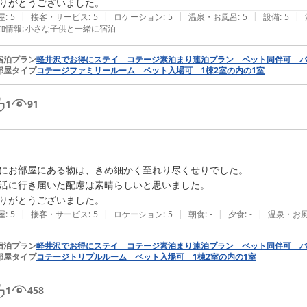
りがとうございました。
|
|
|
|
|
屋
:
5
接客・サービス
:
5
ロケーション
:
5
温泉・お風呂
:
5
設備
:
5
加情報
:
小さな子供と一緒に宿泊
宿泊プラン
軽井沢でお得にステイ コテージ素泊まり連泊プラン ペット同伴可 
部屋タイプ
コテージファミリールーム ペット入場可 1棟2室の内の1室
1
91
にお部屋にある物は、きめ細かく至れり尽くせりでした。

活に行き届いた配慮は素晴らしいと思いました。

りがとうございました。
|
|
|
|
|
屋
:
5
接客・サービス
:
5
ロケーション
:
5
朝食
:
-
夕食
:
-
温泉・お
宿泊プラン
軽井沢でお得にステイ コテージ素泊まり連泊プラン ペット同伴可 
部屋タイプ
コテージトリプルルーム ペット入場可 1棟2室の内の1室
1
458