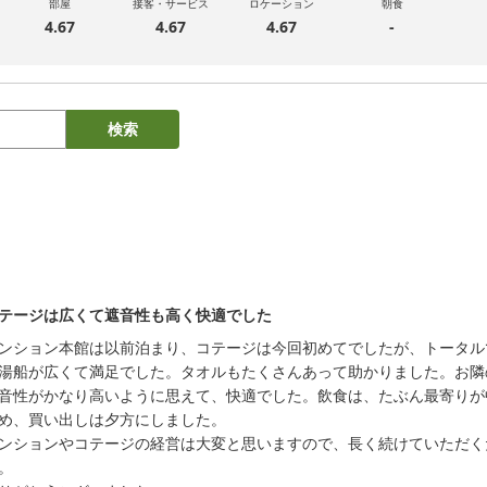
部屋
接客・サービス
ロケーション
朝食
4.67
4.67
4.67
-
検索
テージは広くて遮音性も高く快適でした
ンション本館は以前泊まり、コテージは今回初めてでしたが、トータル
湯船が広くて満足でした。タオルもたくさんあって助かりました。お隣
音性がかなり高いように思えて、快適でした。飲食は、たぶん最寄りが
め、買い出しは夕方にしました。

ンションやコテージの経営は大変と思いますので、長く続けていただく
。
