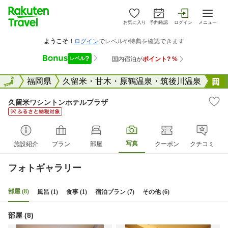
お気に入り
予約確認
ログイン
メニュー
全国
全国
福岡県
久留米・甘木・原鶴温泉・筑後川温泉
久留米ワシントンホテルプラザ
写真
施設紹介
プラン
部屋
クーポン
クチコミ
フォトギャラリー
部屋 (8)
風呂 (1)
食事 (1)
宿泊プラン (7)
その他 (6)
部屋 (8)