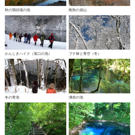
秋の鶏頭場の池
晩秋の崩山
かんじきハイク（落口の池）
ブナ林と青空（冬）
冬の青池
沸壺の池