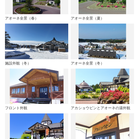
アオーネ全景（春）
アオーネ全景（夏）
施設外観（冬）
アオーネ全景（冬）
フロント外観
アカショウビンとアオーネの湯外観