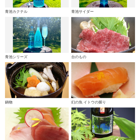
青池カクテル
青池サイダー
青池シリーズ
台のもの
鍋物
幻の魚 イトウの握り