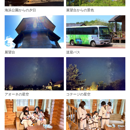
海浜公園からの夕日
展望台からの景色
展望台
送迎バス
アオーネの星空
コテージの星空