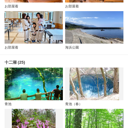
お部屋着
お部屋着
お部屋着
海浜公園
十二湖 (25)
青池
青池（春）