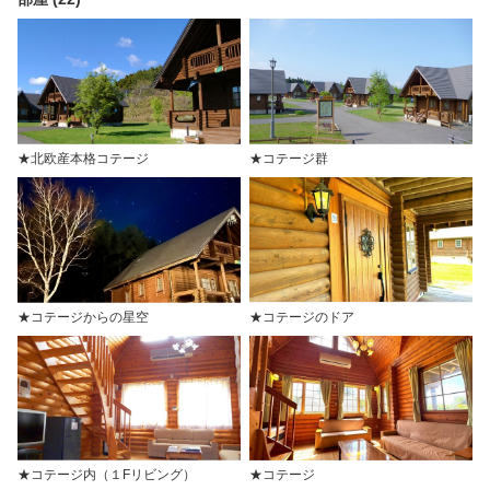
★北欧産本格コテージ
★コテージ群
★コテージからの星空
★コテージのドア
★コテージ内（１Fリビング）
★コテージ