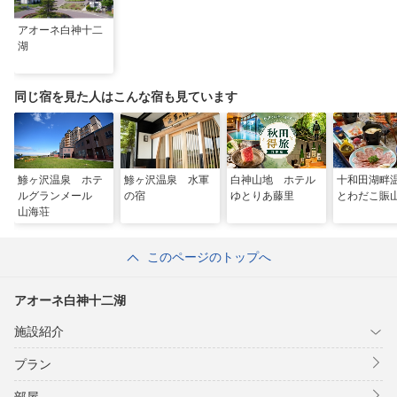
アオーネ白神十二
湖
同じ宿を見た人はこんな宿も見ています
鯵ヶ沢温泉 ホテ
鯵ヶ沢温泉 水軍
白神山地 ホテル
十和田湖
ルグランメール
の宿
ゆとりあ藤里
とわだこ賑
山海荘
このページのトップへ
アオーネ白神十二湖
施設紹介
プラン
部屋