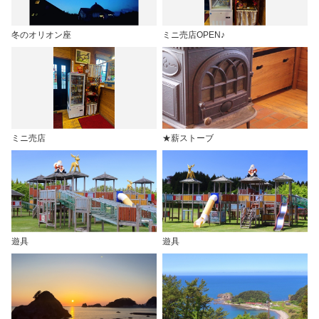
冬のオリオン座
ミニ売店OPEN♪
ミニ売店
★薪ストーブ
遊具
遊具