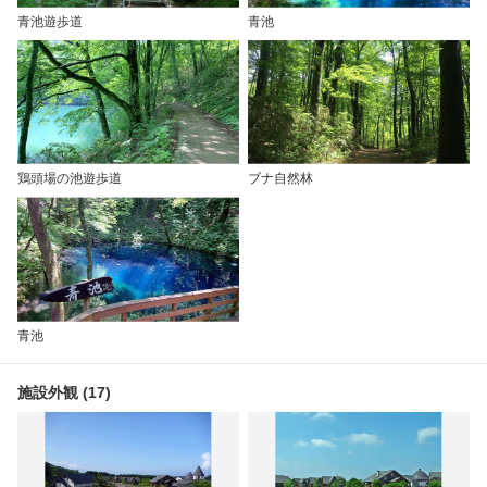
青池遊歩道
青池
鶏頭場の池遊歩道
ブナ自然林
青池
施設外観 (17)