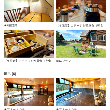
★和室2階
【冬限定】コテージお部屋食（朝食）
【冬限定】コテージお部屋食（夕食）
BBQプラン
風呂 (6)
★アオーネの湯
★アオーネの湯