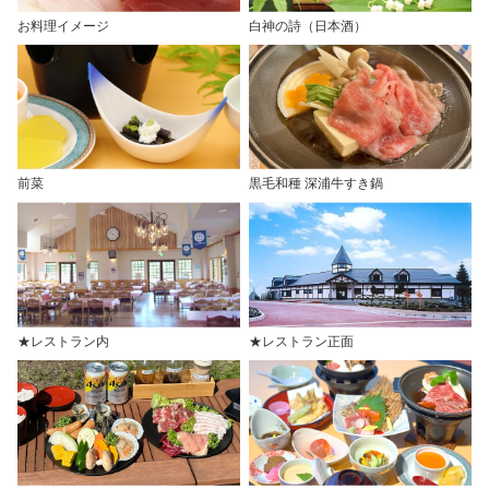
お料理イメージ
白神の詩（日本酒）
前菜
黒毛和種 深浦牛すき鍋
★レストラン内
★レストラン正面