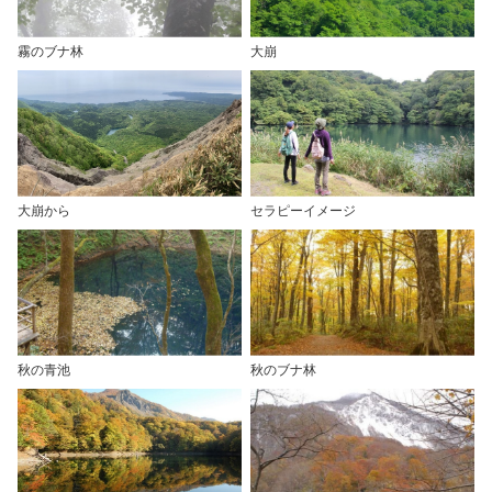
霧のブナ林
大崩
大崩から
セラピーイメージ
秋の青池
秋のブナ林