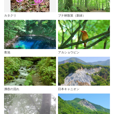
カタクリ
ブナ林散策（新緑）
青池
アカショウビン
沸壺の流れ
日本キャニオン