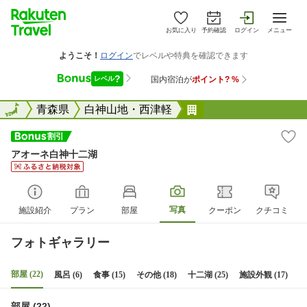
お気に入り
予約確認
ログイン
メニュー
全国
全国
青森県
白神山地・西津軽
アオーネ白神十二湖
アオーネ白神十二湖
写真
施設紹介
プラン
部屋
クーポン
クチコミ
フォトギャラリー
部屋 (22)
風呂 (6)
食事 (15)
その他 (18)
十二湖 (25)
施設外観 (17)
部屋 (22)